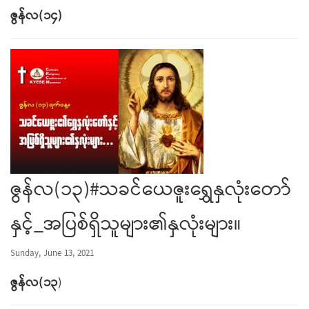
ဇွန်လ
(
၁၄
)
ဇွန်လ(၁၃)#သခင်ယေဇူးရွှေနှလုံးတော်
နှင့်_အပြစ်ရှိသူများ၏နှလုံးများ။
Sunday, June 13, 2021
ဇွန်လ
(
၁၃
)