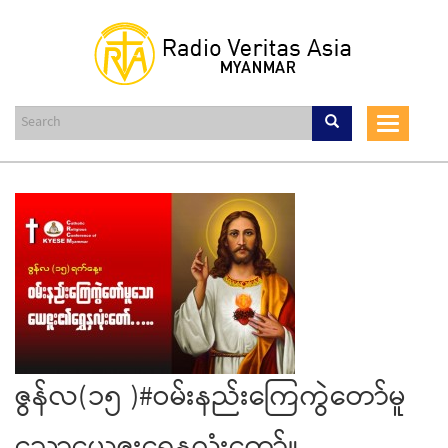
Skip
to
main
content
Toggle
navigat
ဇွန်လ(၁၅ )#ဝမ်းနည်းကြေကွဲတော်မူ