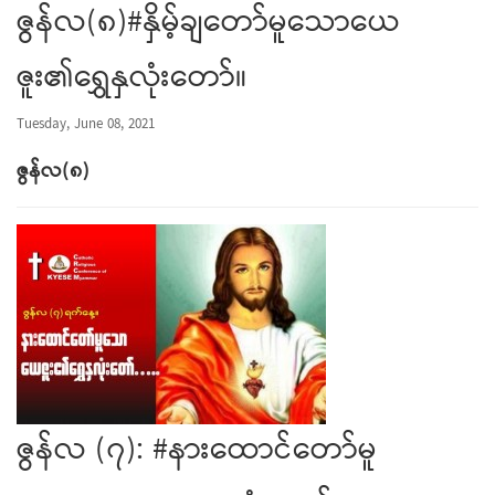
ဇွန်လ(၈)#နှိမ့်ချတော်မူသောယေ
ဇူး၏ရွှေနှလုံးတော်။
Tuesday, June 08, 2021
ဇွန်လ
(
၈
)
ဇွန်လ (၇): #နားထောင်တော်မူ