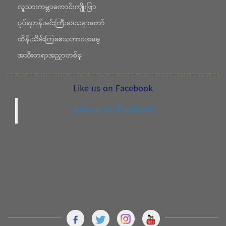
လူသားကမ္ဘာကောင်းကျိုးဖြာ
ပုပ်ရဟန်းမင်းကြီးဒေသနာတော်
ထိန်းသိမ်းကြစေသဘာဝအမွေ
အသီးတရာအညှာတစ်ခု
Like us on Facebook
Like us on Facebook