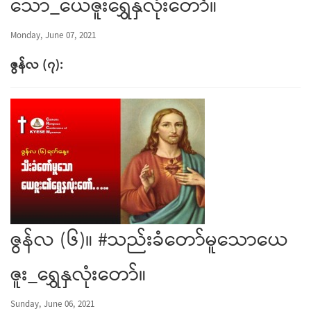
သော_ယေဇူးရွှေနှလုံးတော်။
Monday, June 07, 2021
ဇွန်လ (၇):
ဇွန်လ (၆)။ #သည်းခံတော်မူသောယေ
ဇူး_ရွှေနှလုံးတော်။
Sunday, June 06, 2021