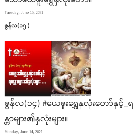
သောယေဇူးရွှေနှလုံးတော်။
Tuesday, June 15, 2021
ဇွန်လ
(
၁၅
)
ဇွန်လ(၁၄) #ယေဇူးရွှေနှလုံးတော်နှင့်_ရ
န္တာများ၏နှလုံးများ။
Monday, June 14, 2021