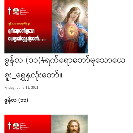
ဇွန်လ (၁၁)#ရက်ရောတော်မူသောယေ
ဇူး_ရွှေနှလုံးတော်။
Friday, June 11, 2021
ဇွန်လ
(
၁၁
)