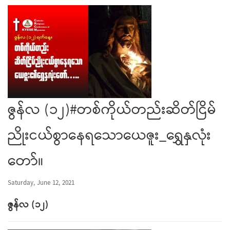
ဇွန်လ (၁၂)#တစ်ကိုယ်တည်းဆိတ်ငြိမ်
ညိုးငယ်စွာနေရသောယေဇူး_ရွှေနှလုံး
တော်။
Saturday, June 12, 2021
ဇွန်လ
(
၁၂
)