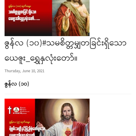
ဇွန်လ (၁၀)#သမစိတ္တမျှတခြင်းရှိသော
ယေဇူး_ရွှေနှလုံးတော်။
Thursday, June 10, 2021
ဇွန်လ
(
၁၀
)