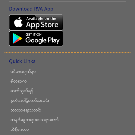
Download RVA App
Quick Links
ပင်မစာမျက်နှာ
မိတ်ဆက်
ဆက်သွယ်ရန်
နှုတ်ကပါဌ်တော်အလင်း
ဘာသာရေးသတင်း
တနင်္ဂနွေတရားဒေသနာတော်
သီရိဂေဟာ