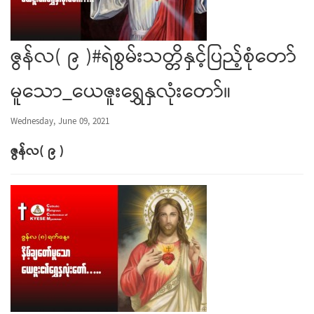
ဇွန်လ( ၉ )#ရဲစွမ်းသတ္တိနှင့်ပြည့်စုံတော်
မူသော_ယေဇူးရွှေနှလုံးတော်။
Wednesday, June 09, 2021
ဇွန်လ
(
၉
)