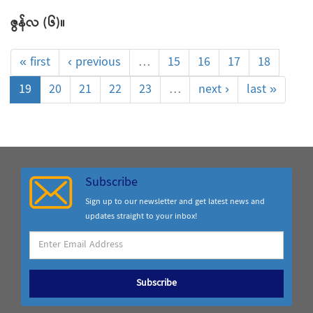
ဇွန်လ (၆)။
« first
‹ previous
…
15
16
17
18
19
20
21
22
23
…
next ›
last »
Subscribe
Sign up to our newsletter and get latest news and
updates straight to your inbox!
Subscribe