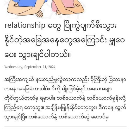
relationship တွေ ပြိုကွဲပျက်စီးသွား
နိုင်တဲ့အခြေအနေတွေအကြောင်း မျှဝေ
ပေး သွားချင်ပါတယ်။
Wednesday, September 11, 2024
အကြီးအကျယ် နားလည်မှုလွဲတာကလည်း ပိုကြီးတဲ့ ပြဿနာ
ကနေ အခြေခံတာပါပဲ။ ဒီလို မျိုးဖြစ်ခဲ့ရင် အသေအချာ
ကိုင်တွယ်တတ်မှ ရမှာပါ။ တစ်ယောက်နဲ့ တစ်ယောက်မုန်းလို့
ကြည့်မရ တော့ဘူး။ အချိန်မဖြုန်းနိုင်တော့ဘူး။ ဒီကနေ ထွက်
သွားချင်ပြီ။ တစ်ယောက်နဲ့ တစ်ယောက်ဆွဲ ဆောင်မှ