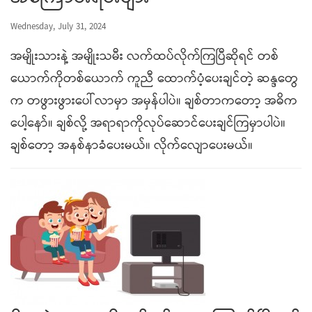
Wednesday, July 31, 2024
အမျိုးသားနဲ့ အမျိုးသမီး လက်ထပ်လိုက်ကြပြီဆိုရင် တစ်
ယောက်ကိုတစ်ယောက် ကူညီ ထောက်ပံ့ပေးချင်တဲ့ ဆန္ဒတွေ
က တဖွားဖွားပေါ်လာမှာ အမှန်ပါပဲ။ ချစ်တာကတော့ အဓိက
ပေါ့နော်။ ချစ်လို့ အရာရာကိုလုပ်ဆောင်ပေးချင်ကြမှာပါပဲ။
ချစ်တော့ အနစ်နာခံပေးမယ်။ လိုက်လျောပေးမယ်။