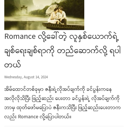
Romance လို့ခေါ်တဲ့ လူနှစ်ယောက်ရဲ့
ချစ်ရေးချစ်ရာကို တည်ဆောက်လို့ ရပါ
တယ်
Wednesday, August 14, 2024
အိမ်ထောင်တစ်ခုမှာ ဇနီးရဲ့လိုအပ်ချက်ကို ခင်ပွန်းကနေ
အလိုလိုသိပြီး ဖြည့်ဆည်း ပေးတာ ခင်ပွန်းရဲ့ လိုအပ်ချက်ကို
ဘာမှ ထုတ်ဖော်မပြောပဲ ဇနီးကသိပြီး ဖြည့်ဆည်းပေးတာက
လည်း Romance လို့ပြောပါတယ်။