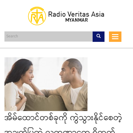
Skip
to
main
content
Toggle
navigat
အိမ်ထောင်တစ်ခုကို ကွဲသွားနိုင်စေတဲ့