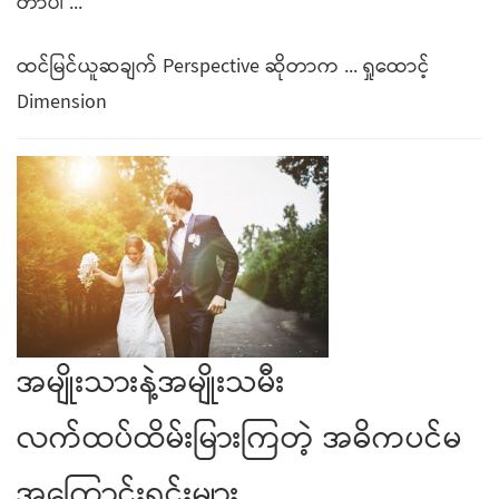
တာပါ ...
ထင်မြင်ယူဆချက် Perspective ဆိုတာက ... ရှုထောင့်
Dimension
အမျိုးသားနဲ့အမျိုးသမီး
လက်ထပ်ထိမ်းမြားကြတဲ့ အဓိကပင်မ
အကြောင်းရင်းများ