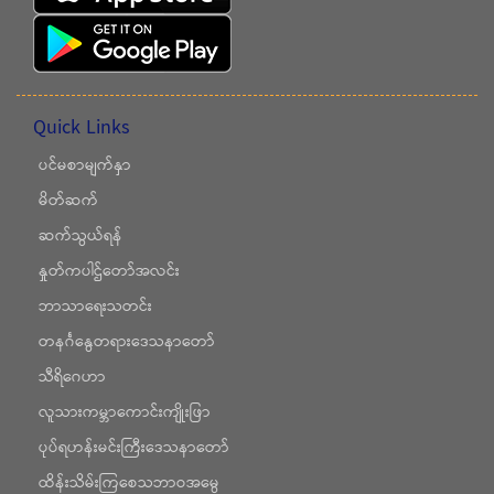
Quick Links
ပင်မစာမျက်နှာ
မိတ်ဆက်
ဆက်သွယ်ရန်
နှုတ်ကပါဌ်တော်အလင်း
ဘာသာရေးသတင်း
တနင်္ဂနွေတရားဒေသနာတော်
သီရိဂေဟာ
လူသားကမ္ဘာကောင်းကျိုးဖြာ
ပုပ်ရဟန်းမင်းကြီးဒေသနာတော်
ထိန်းသိမ်းကြစေသဘာဝအမွေ