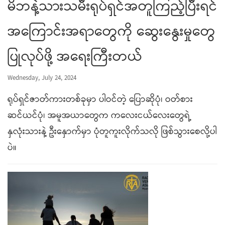
မိဘနဲ့သားသမီးရုပ်ရှင်အတူကြည့်ပြီးရင်
အကြောင်းအရာတွေကို ဆွေးနွေးမှုတွေ
ပြုလုပ်ဖို့ အရေးကြီးတယ်
Wednesday, July 24, 2024
ရုပ်ရှင်ဇာတ်ကားတစ်ခုမှာ ပါဝင်တဲ့ ပြောဆိုပုံ၊ ဝတ်စား
ဆင်ယင်ပုံ၊ အမူအယာတွေက ကလေးငယ်လေးတွေရဲ့
နှလုံးသားနဲ့ ဦးနှောက်မှာ ပုံတူကူးလိုက်သလို ဖြစ်သွားစေလို့ပါ
ပဲ။