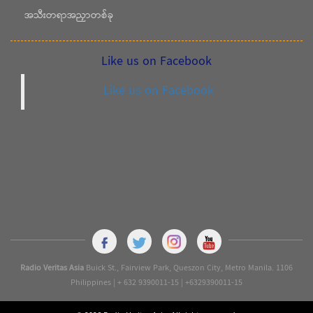
အသီးတရာအညှာတစ်ခု
Like us on Facebook
Like us on Facebook
Radio Veritas Asia
Buick St., Fairview Park, Queszon City, Metro Manila. 1106
Philippines | + 632 9390011-15 | +6329390011-15