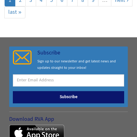
1
2
3
4
5
6
7
8
9
…
next ›
last »
Subscribe
Sign up to our newsletter and get latest news and
updates straight to your inbox!
Subscribe
Download RVA App