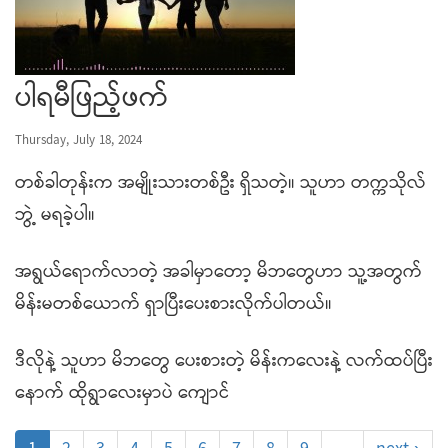
ပါရမီဖြည့်ဖက်
Thursday, July 18, 2024
တစ်ခါတုန်းက အမျိုးသားတစ်ဦး ရှိသတဲ့။ သူဟာ တက္ကသိုလ်
ဘွဲ့ မရခဲ့ပါ။
အရွယ်ရောက်လာတဲ့ အခါမှာတော့ မိဘတွေဟာ သူ့အတွက်
မိန်းမတစ်ယောက် ရှာပြီးပေးစားလိုက်ပါတယ်။
ဒီလိုနဲ့ သူဟာ မိဘတွေ ပေးစားတဲ့ မိန်းကလေးနဲ့ လက်ထပ်ပြီး
နောက် ထိုရွာလေးမှာပဲ ကျောင်