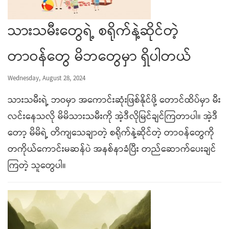
သားသမီးတွေရဲ့ စရိုက်နဲ့ဆိုင်တဲ့
တာဝန်တွေ မိဘတွေမှာ ရှိပါတယ်
Wednesday, August 28, 2024
သားသမီးရဲ့ ဘဝမှာ အကောင်းဆုံးဖြစ်နိုင်ဖို့ တောင်ထိပ်မှာ မီး
လင်းနေသလို မိမိသားသမီးကို အဲ့ဒီလိုမြင်ချင်ကြတာပါ။ အဲ့ဒီ
တော့ မိမိရဲ့ တိကျသေချာတဲ့ စရိုက်နဲ့ဆိုင်တဲ့ တာဝန်တွေကို
တကိုယ်ကောင်းမဆန်ပဲ အနစ်နာခံပြီး တည်ဆောက်ပေးချင်
ကြတဲ့ သူတွေပါ။