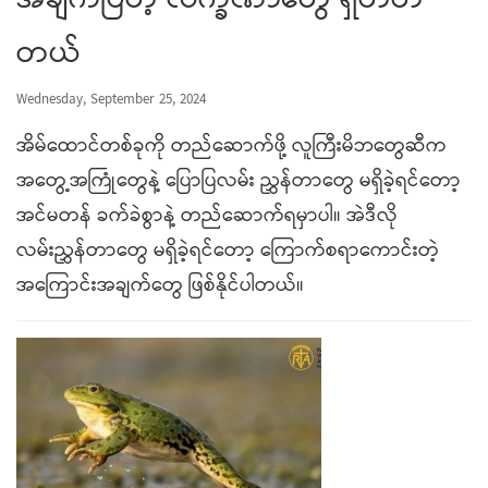
အချက်ပြတဲ့ လက္ခဏာတွေ ရှိတတ်
တယ်
Wednesday, September 25, 2024
အိမ်ထောင်တစ်ခုကို တည်ဆောက်ဖို့ လူကြီးမိဘတွေဆီက
အတွေ့အကြုံတွေနဲ့ ပြောပြလမ်း ညွှန်တာတွေ မရှိခဲ့ရင်တော့
အင်မတန် ခက်ခဲစွာနဲ့ တည်ဆောက်ရမှာပါ။ အဲဒီလို
လမ်းညွှန်တာတွေ မရှိခဲ့ရင်တော့ ကြောက်စရာကောင်းတဲ့
အကြောင်းအချက်တွေ ဖြစ်နိုင်ပါတယ်။