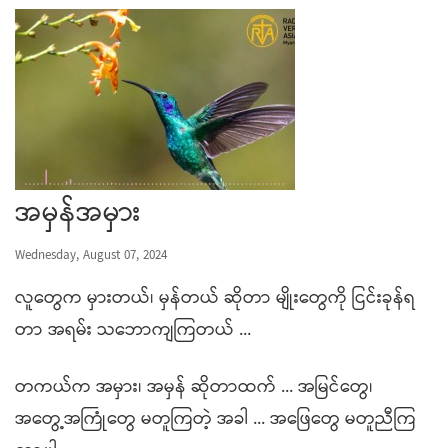
အမှန်အမှား
Wednesday, August 07, 2024
လူတွေက မှားတယ်၊ မှန်တယ် ဆိုတာ မျိုးတွေကို ငြင်းခုန်ရ
တာ အရမ်း သဘောကျကြတယ် ...
တကယ်က အမှား၊ အမှန် ဆိုတာထက် ... အမြင်တွေ၊
အတွေ့အကြုံတွေ မတူကြတဲ့ အခါ ... အဖြေတွေ မတူညီကြ