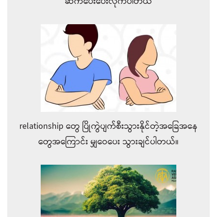
ဆက်ပေးပေးလိုက်ပါတယ်
relationship တွေ ပြိုကွဲပျက်စီးသွားနိုင်တဲ့အခြေအနေ
တွေအကြောင်း မျှဝေပေး သွားချင်ပါတယ်။