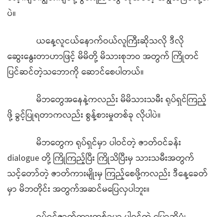
ပဲ။
ယနေ့လူငယ်နောက်ဝယ်လူကြီးဆိုသလို ဒီလို
ဆွေးနွေးတာဟာဖြင့် မိမိတို့ မိသားစုဘဝ အတွက် ကြိုတင်
ပြင်ဆင်တဲ့သဘောကို ဆောင်စေပါတယ်။
မိဘတွေအနေနဲ့ကလည်း မိမိသားသမီး ရုပ်ရှင်ကြည့်
ဖို့ ခွင့်ပြုရတာကလည်း စွန့်စားမှုတစ်ခု လိုပါပဲ။
မိဘတွေက ရုပ်ရှင်မှာ ပါဝင်တဲ့ ဇာတ်ဝင်ခန်း
dialogue တို့ ကြိုကြည့်ပြီး ကြိုသိပြီးမှ သားသမီးအတွက်
သင့်တော်တဲ့ ဇာတ်ကားမျိုးမှ ကြည့်စေဖို့ကလည်း ဒီနေ့ခေတ်
မှာ မိဘတိုင်း အတွက်အဆင်မပြေလှပါဘူး။