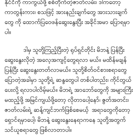
နိုင်ငံကို ကာကွယ်ဖို့ စစ်တိုက်တဲ့ဇာတ်လမ်း၊ ဒါကတော့
ကာတွန်းကား၊ စသဖြင့် အားနည်းချက်တွေ အားသားချက်
တွေ ကို ထောက်ပြဝေဖန်ဆွေးနွေးပြီး အခိုင်အမာ ပြောရမှာ
ပါ။
ဒါမှ သူတို့ကြည့်ပြီးတဲ့ ရုပ်ရှင်တိုင်း မိဘနဲ့ ပြန်ပြီး
ဆွေးနွေးလိုတဲ့ အလေ့အကျင့်တွေရလာ မယ်။ မထိန်မချန်
ပြန်ပြီး ဆွေးနွေးတတ်လာမယ်။ သူတို့စိတ်ဝင်စားစရာတွေ
ပြောတဲ့အခါမှာ သူတို့ရဲ့ ဆန္ဒတွေပါ တစ်ပါတည်း၊ ကိုင်တွယ်
ပေးလို့ ရလာပါလိမ့်မယ်။ မိဘရဲ့ အာဘော်တွေကို အများကြီး
မထည့်ဖို့ အမြင်ကျယ်ဖို့တော့ လိုတာပေါ့နော်၊ ဇွတ်အတင်း၊
ဇာတ်လမ်းရဲ့ ဆန့်ကျင်ဘက်ဖြစ်စေမယ့် အရာတွေကိုတော့
ရှောင်ရမှာပေါ့၊ မိဘနဲ့ ဆွေးနွေးနေရာကနေ သူတို့အတွက်
သင်ယူစရာတွေ ဖြစ်လာတာပါ။