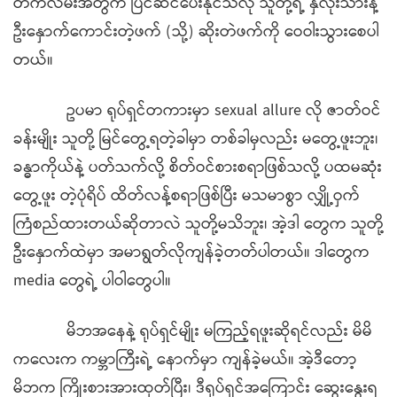
တက်လမ်းအတွက် ပြင်ဆင်ပေးနိုင်သလို သူတို့ရဲ့ နှလုံးသားနဲ့
ဦးနှောက်ကောင်းတဲ့ဖက် (သို့) ဆိုးတဲဖက်ကို ဝေဝါးသွားစေပါ
တယ်။
ဥပမာ ရုပ်ရှင်တကားမှာ sexual allure လို ဇာတ်ဝင်
ခန်းမျိုး သူတို့ မြင်တွေ့ရတဲ့ခါမှာ တစ်ခါမှလည်း မတွေ့ဖူးဘူး၊
ခန္ဓာကိုယ်နဲ့ ပတ်သက်လို့ စိတ်ဝင်စားစရာဖြစ်သလို့ ပထမဆုံး
တွေ့ဖူး တဲ့ပုံရိပ် ထိတ်လန့်စရာဖြစ်ပြီး မသမာစွာ လျှို့ဝှက်
ကြံစည်ထားတယ်ဆိုတာလဲ သူတို့မသိဘူး၊ အဲ့ဒါ တွေက သူတို့
ဦးနှောက်ထဲမှာ အမာရွတ်လိုကျန်ခဲ့တတ်ပါတယ်။ ဒါတွေက
media တွေရဲ့ ပါဝါတွေပါ။
မိဘအနေနဲ့ ရုပ်ရှင်မျိုး မကြည့်ရဖူးဆိုရင်လည်း မိမိ
ကလေးက ကမ္ဘာကြီးရဲ့ နောက်မှာ ကျန်ခဲ့မယ်။ အဲ့ဒီတော့
မိဘက ကြိုးစားအားထုတ်ပြီး၊ ဒီရုပ်ရှင်အကြောင်း ဆွေးနွေးရ