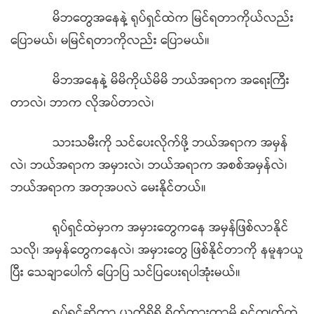
မိဘတွေအနေနဲ့ ရုပ်ရှင်ထဲက မြင်ရတာကိုယ်လည်း
ပြောမယ်၊ မမြင်ရတာကိုလည်း ပြောမယ်။
မိဘအနေနဲ့ မိမိကိုယ်မိမိ ဘယ်အရာက အရေးကြီး
တာလဲ၊ ဘာက လိုအပ်တာလဲ၊
သားသမီးကို သင်ပေးလိုက်ဖို့ ဘယ်အရာက အမှန်
လဲ၊ ဘယ်အရာက အမှားလဲ၊ ဘယ်အရာက အစစ်အမှန်လဲ၊
ဘယ်အရာက အတုအပလဲ မေးနိုင်တယ်။
ရုပ်ရှင်ထဲမှာက အမှားတွေကနေ အမှန်ဖြစ်လာနိုင်
သလို၊ အမှန်တွေကနေလဲ၊ အမှားတွေ ဖြစ်နိုင်တာကို နမူနာယူ
ပြီး သေချာပေါက် ပြောပြ သင်ပြပေးရပါအုံးမယ်။
ရုပ်ရှင်ဆိုတာ ယုတ္တိရှိရှိ ရိုက်ထားတာမို့ ရင့်ကျက်တဲ့