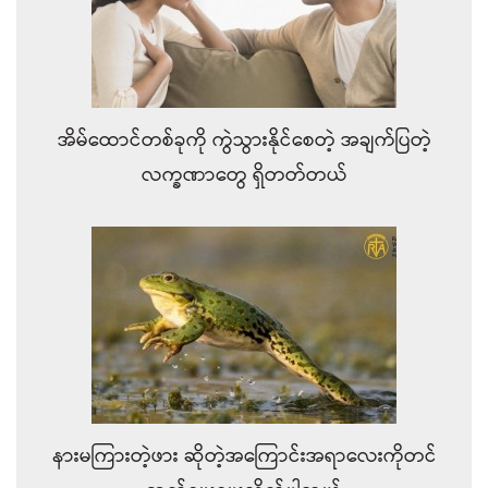
အိမ်ထောင်တစ်ခုကို ကွဲသွားနိုင်စေတဲ့ အချက်ပြတဲ့
လက္ခဏာတွေ ရှိတတ်တယ်
နားမကြားတဲ့ဖား ဆိုတဲ့အကြောင်းအရာလေးကိုတင်