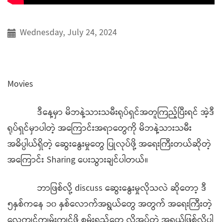
Wednesday, July 24, 2024
Movies
ဒီနေ့မှာ မိဘနဲ့သားသမီးရုပ်ရှင်အတူကြည့်ပြီးရင် အဲ့ဒီ
ရုပ်ရှင်မှာပါတဲ့ အကြောင်းအရာတွေကို မိဘနဲ့သားသမီး
အဓိပ္ပါယ်ရှိတဲ့ ဆွေးနွေးမှုတွေ ပြုလုပ်ဖို့ အရေးကြီးတယ်ဆိုတဲ့
အကြောင်း Sharing ပေးသွားချင်ပါတယ်။
ဘာဖြစ်လို့ discuss ဆွေးနွေးမှုလိုသလဲ ဆိုတော့ ဒီ
၅နှစ်ကနေ ၁၀ နှစ်လောက်အရွယ်တွေ အတွက် အရေးကြီးတဲ့
လေ့ကျင်ကျွမ်းကျင်ဖို့ စွမ်းရည်တွေ လိုအပ်တဲ့ အရွယ်ဖြစ်လို့ပါ