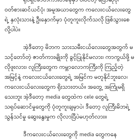
ရုပ်ရှင်ဇာတ်ကားတစ်ခုမှာ ပါဝင်တဲ့ ပြောဆိုပုံ၊
ဝတ်စားဆင်ယင်ပုံ၊ အမူအယာတွေက ကလေးငယ်လေးတွေ
ရဲ့ နှလုံးသားနဲ့ ဦးနှောက်မှာ ပုံတူကူးလိုက်သလို ဖြစ်သွားစေ
လို့ပါပဲ။
အဲ့ဒီတော့ မိဘက သားသမီးငယ်လေးတွေအတွက် မ
သင့်တော်တဲ့ ဇာတ်ကားမျိုးကို ခွင့်ပြုနိုင်မလား၊ ကာကွယ်ဖို့ မ
လိုဖူးလား၊ လူကြီးတွေက ကမ္ဘာလောကကြီးကို ကြည့်တဲ့
အမြင့်နဲ့ ကလေးငယ်လေးတွေရဲ့ အမြင်က မတူနိုင်ဘူးလေ၊
ကလေးငယ်လေးတွေက ရိုးသားတယ်။ အတွေ့ အကြုံမရှိ
သေးဘူး အဲ့ဒီတော့ media တွေထဲက cele တွေရဲ့
သရုပ်ဆောင်မှုတွေကို ပုံတူကူးချမှာပဲ၊ ဒီတော့ လူကြီးမိဘရဲ့
သွန်သင်မှု ဆွေးနွေးမှုက လိုလာပြီပဲမဟုတ်လား။
ဒီကလေးငယ်လေးတွေကို media တွေကနေ