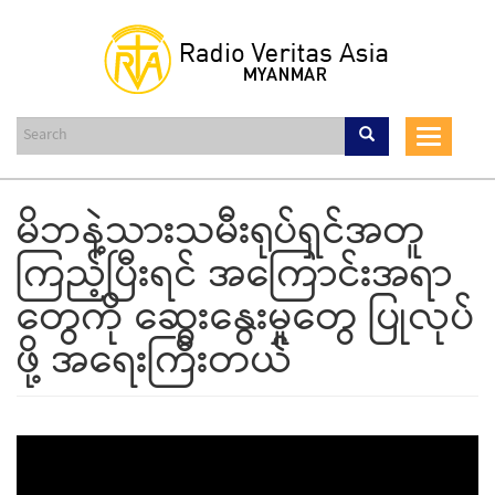
Skip
to
main
content
Toggle
navigat
မိဘနဲ့သားသမီးရုပ်ရှင်အတူ
ကြည့်ပြီးရင် အကြောင်းအရာ
တွေကို ဆွေးနွေးမှုတွေ ပြုလုပ်
ဖို့ အရေးကြီးတယ်