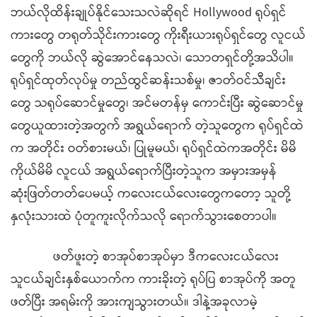
ဘယ်လိုထိန်းချုပ်နိုင်သေးသလဲဆိုရင် Hollywood ရုပ်ရှင်
ကားတွေ တရုတ်သိုင်းကားတွေ ကိုးရီးယားရုပ်ရှင်တွေ လူငယ်
တွေကို ဘယ်လို ဆွဲအောင်နေသလဲ၊ သောတရှင်တို့အသိပါ။
ရုပ်ရှင်ထုတ်လုပ်မှု တည်ထွင်ဆန်းသစ်မှု၊ ဇာတ်ဝင်သီချင်း
တွေ သရုပ်ဆောင်မှုတွေ၊ အင်မတန်မှ ကောင်းပြီး ဆွဲဆောင်မှု
တွေယူထားတဲ့အတွက် အရွယ်ရောက် တဲ့သူတွေက ရုပ်ရှင်ထဲ
က အတိုင်း ဝတ်စားမယ်၊ ပြုမူမယ်၊ ရုပ်ရှင်ထဲကအတိုင်း မိမိ
ကိုယ်မိမိ လူငယ် အရွယ်ရောက်ပြီးတဲ့သူက အမှားအမှန်
ဆုံးဖြတ်တတ်ပေမယ့် ကလေးငယ်လေးတွေကတော့ သူတို့
နှလုံးသားထဲ ပုံတူကူးလိုက်သလို ရောက်သွားစေတာပါ။
ဖတ်ဖူးတဲ့ စာအုပ်စာအုပ်မှာ ဒီကလေးငယ်လေး
သူငယ်ချင်းနှစ်ယောက်က ကားခိုးတဲ့ ရုပ်ပြ စာအုပ်ကို အတူ
ဖတ်ပြီး အရမ်းကို အားကျသွားတယ်။ ဒါနဲ့အခုလာမဲ့