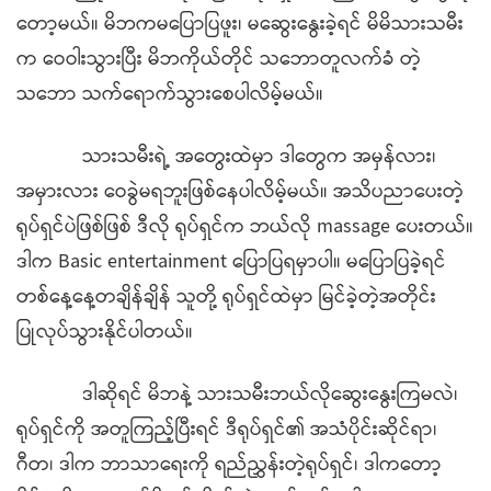
တော့မယ်။ မိဘကမပြောပြဖူး၊ မဆွေးနွေးခဲ့ရင် မိမိသားသမီး
က ဝေဝါးသွားပြီး မိဘကိုယ်တိုင် သဘောတူလက်ခံ တဲ့
သဘော သက်ရောက်သွားစေပါလိမ့်မယ်။
သားသမီးရဲ့ အတွေးထဲမှာ ဒါတွေက အမှန်လား၊
အမှားလား ဝေခွဲမရဘူးဖြစ်နေပါလိမ့်မယ်။ အသိပညာပေးတဲ့
ရုပ်ရှင်ပဲဖြစ်ဖြစ် ဒီလို ရုပ်ရှင်က ဘယ်လို massage ပေးတယ်။
ဒါက Basic entertainment ပြောပြရမှာပါ။ မပြောပြခဲ့ရင်
တစ်နေ့နေ့တချိန်ချိန် သူတို့ ရုပ်ရှင်ထဲမှာ မြင်ခဲ့တဲ့အတိုင်း
ပြုလုပ်သွားနိုင်ပါတယ်။
ဒါဆိုရင် မိဘနဲ့ သားသမီးဘယ်လိုဆွေးနွေးကြမလဲ၊
ရုပ်ရှင်ကို အတူကြည့်ပြီးရင် ဒီရုပ်ရှင်၏ အသံပိုင်းဆိုင်ရာ၊
ဂီတ၊ ဒါက ဘာသာရေးကို ရည်ညွှန်းတဲ့ရုပ်ရှင်၊ ဒါကတော့