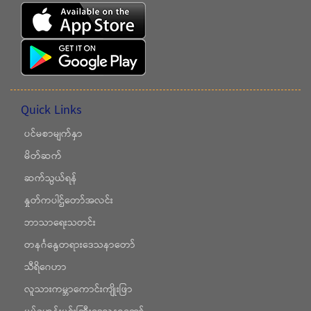
Quick Links
ပင်မစာမျက်နှာ
မိတ်ဆက်
ဆက်သွယ်ရန်
နှုတ်ကပါဌ်တော်အလင်း
ဘာသာရေးသတင်း
တနင်္ဂနွေတရားဒေသနာတော်
သီရိဂေဟာ
လူသားကမ္ဘာကောင်းကျိုးဖြာ