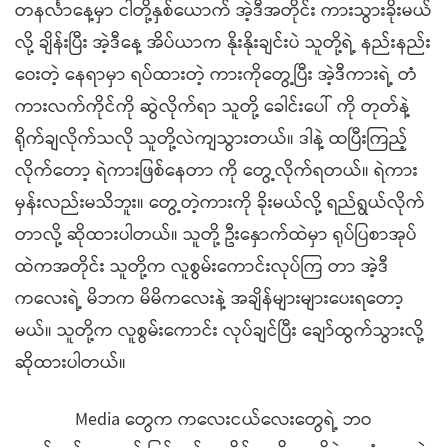
တနင်္လာနေ့မှာ ငါတို့နှစ်ယောက် အဲ့ဒီအတိုင်း ကားသွားခိုးမယ်
လို့ ချိန်းပြီး အဲ့ဒီနေ့ အိပ်ယာက နိုးနိုးချင်းပဲ သူတို့ရဲ့ နည်းနည်း
ဝေးတဲ့ နေရာမှာ ရပ်ထားတဲ့ ကားကိုတွေ့ပြီး အဲ့ဒီကားရဲ့ တံ
ကားလက်ကိုင်ကို ဆွဲလိုက်ရာ သူတို့ ခေါင်းပေါ် ကို တုတ်နဲ့
ရိုက်ချလိုက်သလို သူတို့လဲကျသွားတယ်။ ဒါနဲ့ ထပြီးကြည့်
လိုက်တော့ ရဲကားဖြစ်နေတာ ကို တွေ့လိုက်ရတယ်။ ရဲကား
မှန်းလည်းမသိဘူး။ တွေ့တဲ့ကားကို ခိုးမယ်လို့ ရည်ရွယ်လိုက်
တာလို့ ဆိုထားပါတယ်။ သူတို့ ဦးနှောက်ထဲမှာ ရုပ်ပြစာအုပ်
ထဲကအတိုင်း သူတို့က လူစွမ်းကောင်းလုပ်ကြ တာ အဲ့ဒီ
ကလေးရဲ့ မိဘက မိမိကလေးနဲ့ အချိန်များများပေးရတော့
မယ်။ သူတို့က လူစွမ်းကောင်း လုပ်ချင်ပြီး ချော်ထွက်သွားလို့
ဆိုထားပါတယ်။
Media တွေက ကလေးငယ်လေးတွေရဲ့ ဘဝ