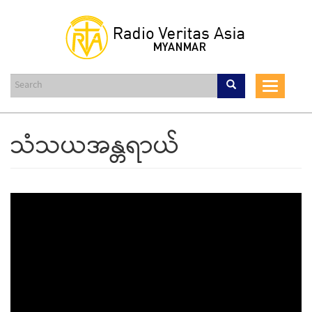
Skip
to
main
content
Toggle
navigat
သံသယအန္တရာယ်