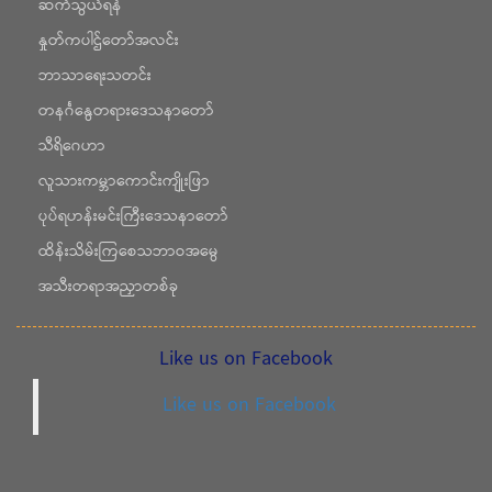
ဆက်သွယ်ရန်
နှုတ်ကပါဌ်တော်အလင်း
ဘာသာရေးသတင်း
တနင်္ဂနွေတရားဒေသနာတော်
သီရိဂေဟာ
လူသားကမ္ဘာကောင်းကျိုးဖြာ
ပုပ်ရဟန်းမင်းကြီးဒေသနာတော်
ထိန်းသိမ်းကြစေသဘာဝအမွေ
အသီးတရာအညှာတစ်ခု
Like us on Facebook
Like us on Facebook