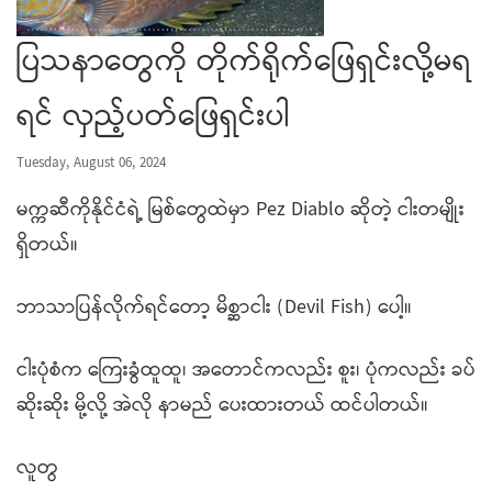
ပြသနာတွေကို တိုက်ရိုက်ဖြေရှင်းလို့မရ
ရင် လှည့်ပတ်ဖြေရှင်းပါ
Tuesday, August 06, 2024
မက္ကဆီကိုနိုင်ငံရဲ့ မြစ်တွေထဲမှာ Pez Diablo ဆိုတဲ့ ငါးတမျိုး
ရှိတယ်။
ဘာသာပြန်လိုက်ရင်တော့ မိစ္ဆာငါး (Devil Fish) ပေါ့။
ငါးပုံစံက ကြေးခွံထူထူ၊ အတောင်ကလည်း စူး၊ ပုံကလည်း ခပ်
ဆိုးဆိုး မို့လို့ အဲလို နာမည် ပေးထားတယ် ထင်ပါတယ်။
လူတွ