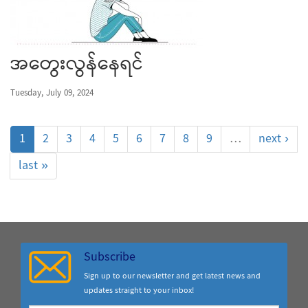
အတွေးလွန်နေရင်
Tuesday, July 09, 2024
1
2
3
4
5
6
7
8
9
…
next ›
last »
Subscribe
Sign up to our newsletter and get latest news and
updates straight to your inbox!