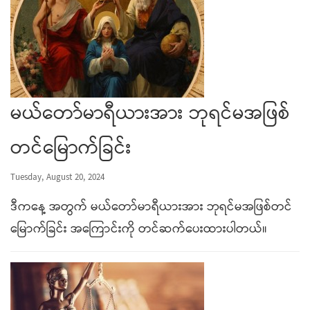
မယ်တော်မာရီယားအား ဘုရင်မအဖြစ်
တင်မြောက်ခြင်း
Tuesday, August 20, 2024
ဒီကနေ့ အတွက် မယ်တော်မာရီယားအား ဘုရင်မအဖြစ်တင်
မြောက်ခြင်း အကြောင်းကို တင်ဆက်ပေးထားပါတယ်။