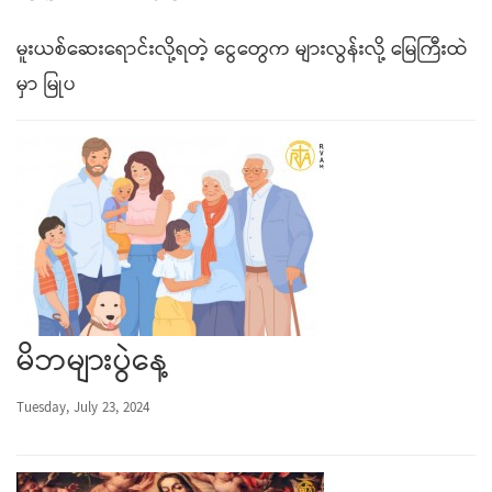
မူးယစ်ဆေးရောင်းလို့ရတဲ့ ငွေတွေက များလွန်းလို့ မြေကြီးထဲ
မှာ မြုပ
မိဘများပွဲနေ့
Tuesday, July 23, 2024