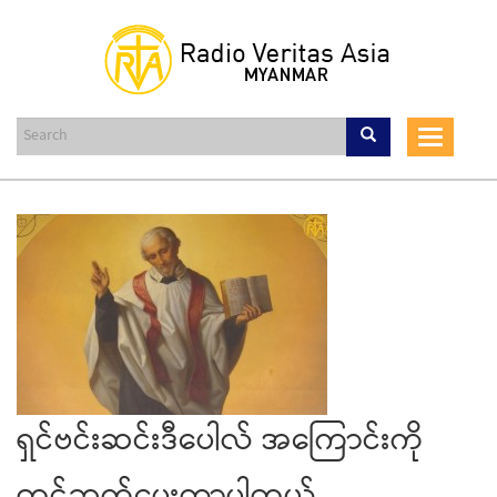
Skip
to
main
content
Toggle
navigat
ရှင်ဗင်းဆင်းဒီပေါလ် အကြောင်းကို