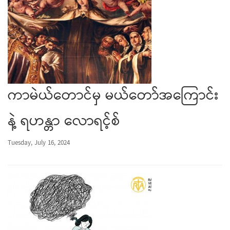
ကာမဲယ်တောင်မှ မယ်တော်အကြောင်း
နဲ့ ရဟန္တာ လောရင့်စ်
Tuesday, July 16, 2024