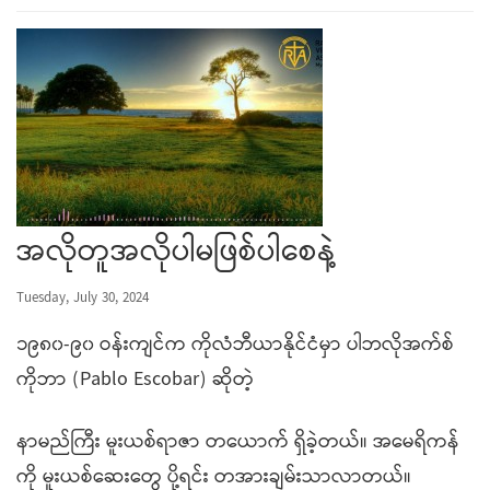
အလိုတူအလိုပါမဖြစ်ပါစေနဲ့
Tuesday, July 30, 2024
၁၉၈၀-၉၀ ဝန်းကျင်က ကိုလံဘီယာနိုင်ငံမှာ ပါဘလိုအက်စ်
ကိုဘာ (Pablo Escobar) ဆိုတဲ့
နာမည်ကြီး မူးယစ်ရာဇာ တယောက် ရှိခဲ့တယ်။ အမေရိကန်
ကို မူးယစ်ဆေးတွေ ပို့ရင်း တအားချမ်းသာလာတယ်။