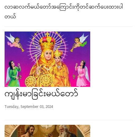
လာဆလက်မယ်တော်အကြောင်းကိုတင်ဆက်ပေးထားပါ
တယ်
ကျန်းမာခြင်းမယ်တော်
Tuesday, September 03, 2024