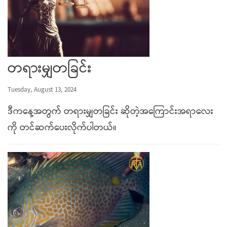
တရားမျှတခြင်း
Tuesday, August 13, 2024
ဒီကနေ့အတွက် တရားမျှတခြင်း ဆိုတဲ့အကြောင်းအရာလေး
ကို တင်ဆက်ပေးလိုက်ပါတယ်။