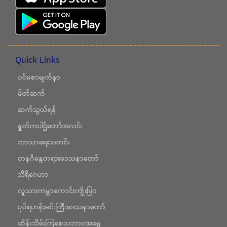
Quick Links
ပင်မစာမျက်နှာ
မိတ်ဆက်
ဆက်သွယ်ရန်
နှုတ်ကပါဌ်တော်အလင်း
ဘာသာရေးသတင်း
တနင်္ဂနွေတရားဒေသနာတော်
သီရိဂေဟာ
လူသားကမ္ဘာကောင်းကျိုးဖြာ
ပုပ်ရဟန်းမင်းကြီးဒေသနာတော်
ထိန်းသိမ်းကြစေသဘာဝအမွေ