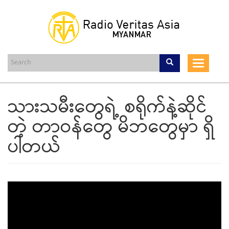
Skip
to
main
content
Toggle
navigat
သားသမီးတွေရဲ့ စရိုက်နဲ့ဆိုင်
တဲ့ တာဝန်တွေ မိဘတွေမှာ ရှိ
ပါတယ်