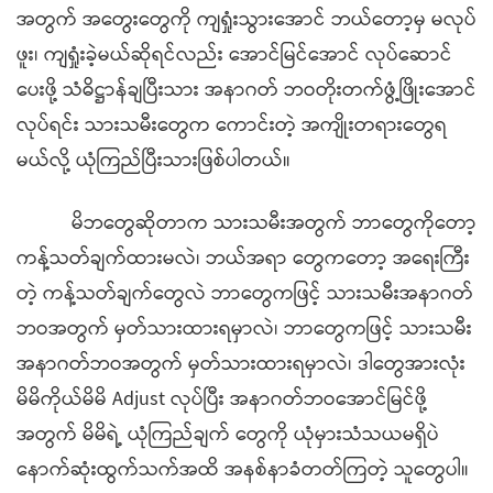
အတွက် အတွေးတွေကို ကျရှုံးသွားအောင် ဘယ်တော့မှ မလုပ်
ဖူး၊ ကျရှုံးခဲ့မယ်ဆိုရင်လည်း အောင်မြင်အောင် လုပ်ဆောင်
ပေးဖို့ သံဓိဋ္ဌာန်ချပြီးသား အနာဂတ် ဘဝတိုးတက်ဖွံ့ဖြိုးအောင်
လုပ်ရင်း သားသမီးတွေက ကောင်းတဲ့ အကျိုးတရားတွေရ
မယ်လို့ ယုံကြည်ပြီးသားဖြစ်ပါတယ်။
မိဘတွေဆိုတာက သားသမီးအတွက် ဘာတွေကိုတော့
ကန့်သတ်ချက်ထားမလဲ၊ ဘယ်အရာ တွေကတော့ အရေးကြီး
တဲ့ ကန့်သတ်ချက်တွေလဲ ဘာတွေကဖြင့် သားသမီးအနာဂတ်
ဘဝအတွက် မှတ်သားထားရမှာလဲ၊ ဘာတွေကဖြင့် သားသမီး
အနာဂတ်ဘဝအတွက် မှတ်သားထားရမှာလဲ၊ ဒါတွေအားလုံး
မိမိကိုယ်မိမိ Adjust လုပ်ပြီး အနာဂတ်ဘဝအောင်မြင်ဖို့
အတွက် မိမိရဲ့ ယုံကြည်ချက် တွေကို ယုံမှားသံသယမရှိပဲ
နောက်ဆုံးထွက်သက်အထိ အနစ်နာခံတတ်ကြတဲ့ သူတွေပါ။