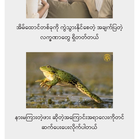
အိမ်ထောင်တစ်ခုကို ကွဲသွားနိုင်စေတဲ့ အချက်ပြတဲ့
လက္ခဏာတွေ ရှိတတ်တယ်
နားမကြားတဲ့ဖား ဆိုတဲ့အကြောင်းအရာလေးကိုတင်
ဆက်ပေးပေးလိုက်ပါတယ်