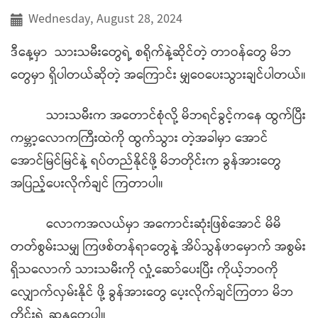
Wednesday, August 28, 2024
ဒီနေ့မှာ သားသမီးတွေရဲ့ စရိုက်နဲ့ဆိုင်တဲ့ တာဝန်တွေ မိဘ
တွေမှာ ရှိပါတယ်ဆိုတဲ့ အကြောင်း မျှဝေပေးသွားချင်ပါတယ်။
သားသမီးက အတောင်စုံလို့ မိဘရင်ခွင့်ကနေ ထွက်ပြီး
ကမ္ဘာ့လောကကြီးထဲကို ထွက်သွား တဲ့အခါမှာ အောင်
အောင်မြင်မြင်နဲ့ ရပ်တည်နိုင်ဖို့ မိဘတိုင်းက ခွန်အားတွေ
အပြည့်ပေးလိုက်ချင် ကြတာပါ။
လောကအလယ်မှာ အကောင်းဆုံးဖြစ်အောင် မိမိ
တတ်စွမ်းသမျှ ကြဖစ်တန်ရာတွေနဲ့ အိပ်သွန်ဖာမှောက် အစွမ်း
ရှိသလောက် သားသမီးကို လှုံ့ဆော်ပေးပြီး ကိုယ့်ဘဝကို
လျှောက်လှမ်းနိုင် ဖို့ ခွန်အားတွေ ပေ့းလိုက်ချင်ကြတာ မိဘ
တိုင်းရဲ့ ဆန္ဒတွေပါ။