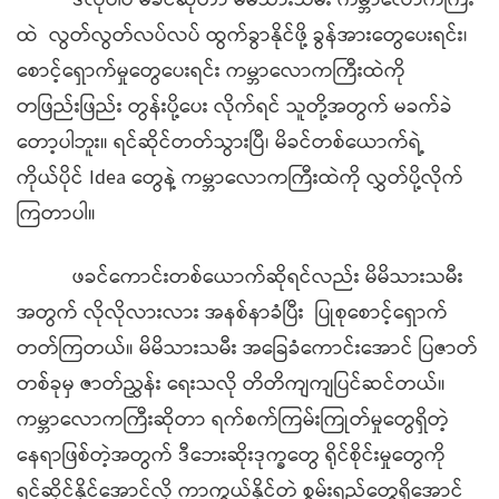
ဒီလိုပါပဲ မိခင်ဆိုတာ မိမိသားသမီး ကမ္ဘာလောကကြီး
ထဲ လွတ်လွတ်လပ်လပ် ထွက်ခွာနိုင်ဖို့ ခွန်အားတွေပေးရင်း၊
စောင့်ရှောက်မှုတွေပေးရင်း ကမ္ဘာလောကကြီးထဲကို
တဖြည်းဖြည်း တွန်းပို့ပေး လိုက်ရင် သူတို့အတွက် မခက်ခဲ
တော့ပါဘူး။ ရင်ဆိုင်တတ်သွားပြီ၊ မိခင်တစ်ယောက်ရဲ့
ကိုယ်ပိုင် Idea တွေနဲ့ ကမ္ဘာလောကကြီးထဲကို လွှတ်ပို့လိုက်
ကြတာပါ။
ဖခင်ကောင်းတစ်ယောက်ဆိုရင်လည်း မိမိသားသမီး
အတွက် လိုလိုလားလား အနစ်နာခံပြီး ပြုစုစောင့်ရှောက်
တတ်ကြတယ်။ မိမိသားသမီး အခြေခံကောင်းအောင် ပြဇာတ်
တစ်ခုမှ ဇာတ်ညွှန်း ရေးသလို တိတိကျကျပြင်ဆင်တယ်။
ကမ္ဘာလောကကြီးဆိုတာ ရက်စက်ကြမ်းကြုတ်မှုတွေရှိတဲ့
နေရာဖြစ်တဲ့အတွက် ဒီဘေးဆိုးဒုက္ခတွေ ရိုင်စိုင်းမှုတွေကို
ရင်ဆိုင်နိုင်အောင်လို့ ကာကွယ်နိုင်တဲ့ စွမ်းရည်တွေရှိအောင်