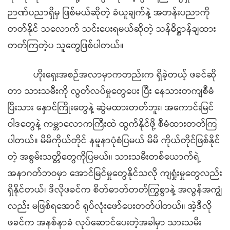
ဉာဏ်ပညာရှိမှ ဖြစ်မယ်ဆိုတဲ့ ခံယူချက်နဲ့ အတန်းပညာကို
တတ်နိုင် သလောက် သင်းပေးရမယ်ဆိုတဲ့ သန်ဓိဋ္ဌာန်ချထား
တတ်ကြတဲ့ပ သူတွေဖြစ်ပါတယ်။
ဟိုးရှေးအစဉ်အလာမှာကတည်းက ရှိခဲ့တယ့် ဖခင်ဆို
တာ သားသမီးကို လွတ်လပ်မှုတွေပေး ပြီး နေသားတကျစီမံ
ပြီးသား နှောင်ကြိုးတွေနဲ့ ဆွဲမထားတတ်ဘူး၊ အကောင်းမြင်
ဝါဒတွေနဲ့ ကမ္ဘာလောကကြီးထဲ ထွက်နိုင်ဖို့ စီမံထားတတ်ကြ
ပါတယ်။ မိမိကိုယ်တိုင် နမူနာပုံစံပြမယ် မိမိ ကိုယ်တိုင်ဖြစ်နိုင်
တဲ့ အစွမ်းသတ္တိတွေကိုပြမယ်။ သားသမီးတစ်ယောက်ရဲ့
အနာဂတ်ဘဝမှာ အောင်မြင်မှုတွေနိုင်သလို ကျရှုံးမှုတွေလည်း
ရှိနိုင်တယ်၊ ဒီလိုဖခင်က စိတ်ဓာတ်တတ်ကြွစွာနဲ့ အလွန်အကျွံ
လည်း မဖြစ်ရအောင် ရုပ်လုံး ဖော်ပေးတတ်ပါတယ်။ အဲ့ဒီလို
ဖခင်က အနစ်နာခံ လုပ်ဆောင်ပေးတဲ့အခါမှာ သားသမီး