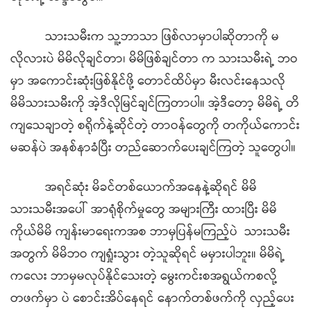
သားသမီးက သူ့ဘာသာ ဖြစ်လာမှာပါဆိုတာကို မ
လိုလားပဲ မိမိလိုချင်တာ၊ မိမိဖြစ်ချင်တာ က သားသမီးရဲ့ ဘဝ
မှာ အကောင်းဆုံးဖြစ်နိုင်ဖို့ တောင်ထိပ်မှာ မီးလင်းနေသလို
မိမိသားသမီးကို အဲ့ဒီလိုမြင်ချင်ကြတာပါ။ အဲ့ဒီတော့ မိမိရဲ့ တိ
ကျသေချာတဲ့ စရိုက်နဲ့ဆိုင်တဲ့ တာဝန်တွေကို တကိုယ်ကောင်း
မဆန်ပဲ အနစ်နာခံပြီး တည်ဆောက်ပေးချင်ကြတဲ့ သူတွေပါ။
အရင်ဆုံး မိခင်တစ်ယောက်အနေနဲ့ဆိုရင် မိမိ
သားသမီးအပေါ် အာရုံစိုက်မှုတွေ အများကြီး ထားပြီး မိမိ
ကိုယ်မိမိ ကျန်းမာရေးကအစ ဘာမှပြန်မကြည့်ပဲ သားသမီး
အတွက် မိမိဘဝ ကျရှုံးသွား တဲ့သူဆိုရင် မမှားပါဘူး။ မိမိရဲ့
ကလေး ဘာမှမလုပ်နိုင်သေးတဲ့ မွေးကင်းစအရွယ်ကစလို့
တဖက်မှာ ပဲ စောင်းအိပ်နေရင် နောက်တစ်ဖက်ကို လှည့်ပေး