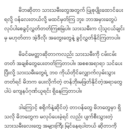
မိဘဆိုတာ သားသမီးတွေအတွက် ပြုစုပျိုးထောင်ပေး
ရလို့ ၀န်လေးတယ်လို့ မထင်မှတ်ကြ ဘူး၊ ဘာအမှားတွေပဲ
လုပ်ပါစေခွင့်လွှတ်တတ်ကြစမြဲပါ။ သားသမီးက ငါ့သူငယ်ချင်း
မှ မဟုတ်တာ အဲ့ဒီလို၊ အတွေးတွေနဲ့ ခွင့်လွှတ်နိုင်ကြတာပါ။
မိခင်မေတ္တာဆိုတာကလည်း သားသမီးကို ငမ်းငမ်း
တတ် အချစ်တွေပေးတတ်ကြတာပါ။ အစစအရာရာ သင်ပေး
ပြီးလို့ သားသမီးတွေရဲ့ ဘဝ ကိုယ်တိုင်လျှောက်လှမ်းသွား
တတ်ရင် မိဘက ပေးလိုက်တဲ့ တန်ဘိုးမဖြတ်နိုင်တဲ့အရာတွေ
ပါပဲ ကျေနပ်ဂုဏ်ယူရင်း ရှိနေကြတာပါ။
ဒါကြောင့် စရိုက်နဲ့ဆိုင်တဲ့ တာ၀န်တွေ မိဘတွေမှာ ရှိ
သလို မိဘတွေက မလုပ်ပေးခဲ့ရင် လည်း ပျက်စီးသွားတဲ့
သားသမီးလေးတွေ အများကြီး မြင်နေရပါတယ် ဆိုတာကို