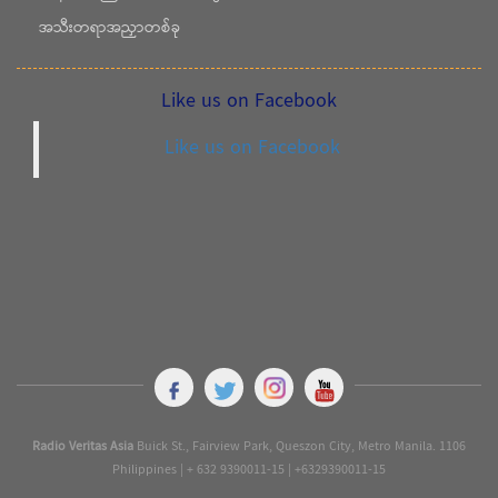
အသီးတရာအညှာတစ်ခု
Like us on Facebook
Like us on Facebook
Radio Veritas Asia
Buick St., Fairview Park, Queszon City, Metro Manila. 1106
Philippines | + 632 9390011-15 | +6329390011-15