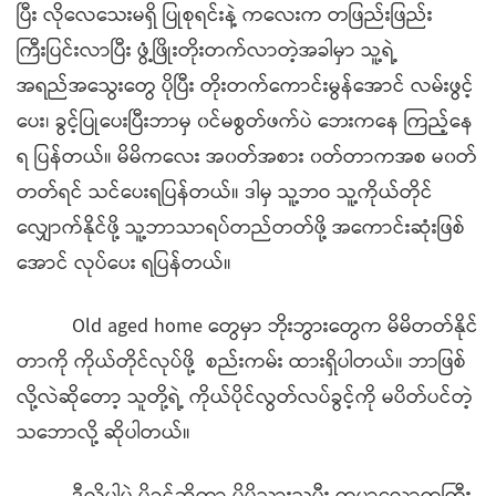
ပြီး လိုလေသေးမရှိ ပြုစုရင်းနဲ့ ကလေးက တဖြည်းဖြည်း
ကြီးပြင်းလာပြီး ဖွံ့ဖြိုးတိုးတက်လာတဲ့အခါမှာ သူ့ရဲ့
အရည်အသွေးတွေ ပိုပြီး တိုးတက်ကောင်းမွန်အောင် လမ်းဖွင့်
ပေး၊ ခွင့်ပြုပေးပြီးဘာမှ ၀င်မစွတ်ဖက်ပဲ ဘေးကနေ ကြည့်နေ
ရ ပြန်တယ်။ မိမိကလေး အ၀တ်အစား ၀တ်တာကအစ မ၀တ်
တတ်ရင် သင်ပေးရပြန်တယ်။ ဒါမှ သူ့ဘဝ သူ့ကိုယ်တိုင်
လျှောက်နိုင်ဖို့ သူ့ဘာသာရပ်တည်တတ်ဖို့ အကောင်းဆုံးဖြစ်
အောင် လုပ်ပေး ရပြန်တယ်။
Old aged home တွေမှာ ဘိုးဘွားတွေက မိမိတတ်နိုင်
တာကို ကိုယ်တိုင်လုပ်ဖို့ စည်းကမ်း ထားရှိပါတယ်။ ဘာဖြစ်
လို့လဲဆိုတော့ သူတို့ရဲ့ ကိုယ်ပိုင်လွတ်လပ်ခွင့်ကို မပိတ်ပင်တဲ့
သဘောလို့ ဆိုပါတယ်။