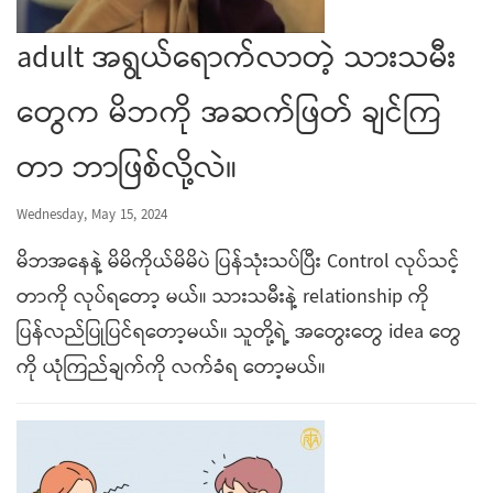
adult အရွယ်ရောက်လာတဲ့ သားသမီး
တွေက မိဘကို အဆက်ဖြတ် ချင်ကြ
တာ ဘာဖြစ်လို့လဲ။
Wednesday, May 15, 2024
မိဘအနေနဲ့ မိမိကိုယ်မိမိပဲ ပြန်သုံးသပ်ပြီး Control လုပ်သင့်
တာကို လုပ်ရတော့ မယ်။ သားသမီးနဲ့ relationship ကို
ပြန်လည်ပြုပြင်ရတော့မယ်။ သူတို့ရဲ့ အတွေးတွေ idea တွေ
ကို ယုံကြည်ချက်ကို လက်ခံရ တော့မယ်။