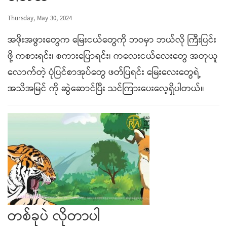
Thursday, May 30, 2024
အဖိုးအဖွားတွေက မြေးငယ်တွေကို ဘဝမှာ ဘယ်လို ကြီးပြင်း
ဖို့ ကစားရင်း၊ စကားပြောရင်း၊ ကလေးငယ်လေးတွေ အတုယူ
လောက်တဲ့ ပုံပြင်စာအုပ်တွေ ဖတ်ပြရင်း မြေးလေးတွေရဲ့
အသိအမြင် ကို ဆွဲဆောင်ပြီး သင်ကြားပေးလေ့ရှိပါတယ်။
တစ်ခုပဲ လိုတာပါ