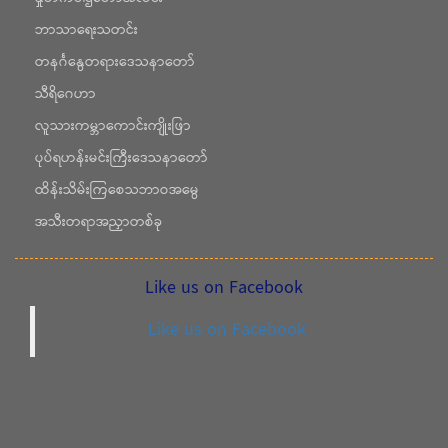
ဘာသာရေးသတင်း
တနင်္ဂနွေတရားဒေသနာတော်
သီရိဂေဟာ
လူသားကမ္ဘာကောင်းကျိုးဖြာ
ပုပ်ရဟန်းမင်းကြီးဒေသနာတော်
ထိန်းသိမ်းကြစေသဘာဝအမွေ
အသီးတရာအညှာတစ်ခု
Like us on Facebook
Like us on Facebook