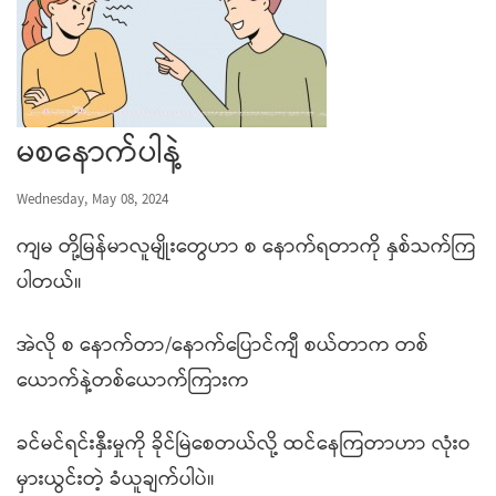
မစနောက်ပါနဲ့
Wednesday, May 08, 2024
ကျမ တို့မြန်မာလူမျိုးတွေဟာ စ နောက်ရတာကို နှစ်သက်ကြ
ပါတယ်။
အဲလို စ နောက်တာ/နောက်ပြောင်ကျီ စယ်တာက တစ်
ယောက်နဲ့တစ်ယောက်ကြားက
ခင်မင်ရင်းနှီးမှုကို ခိုင်မြဲစေတယ်လို့ ထင်နေကြတာဟာ လုံးဝ
မှားယွင်းတဲ့ ခံယူချက်ပါပဲ။