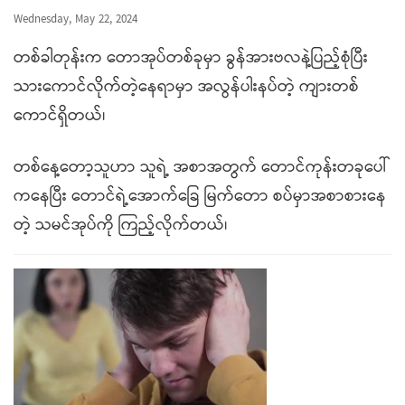
Wednesday, May 22, 2024
တစ်ခါတုန်းက တောအုပ်တစ်ခုမှာ ခွန်အားဗလနဲ့ပြည့်စုံပြီး
သားကောင်လိုက်တဲ့နေရာမှာ အလွန်ပါးနပ်တဲ့ ကျားတစ်
ကောင်ရှိတယ်၊
တစ်နေ့တော့သူဟာ သူရဲ့ အစာအတွက် တောင်ကုန်းတခုပေါ်
ကနေပြီး တောင်ရဲ့အောက်ခြေ မြက်တော စပ်မှာအစာစားနေ
တဲ့ သမင်အုပ်ကို ကြည့်လိုက်တယ်၊