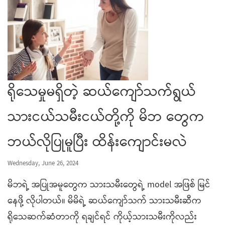
ရိုသေမှုမရှိတဲ့ ဆယ်ကျော်သက်ရွယ်
သားငယ်သမီးငယ်တို့ကို မိဘ တွေက
ဘယ်လိုပြုမူပြီး ထိန်းကျောင်းမလဲ
Wednesday, June 26, 2024
မိဘရဲ့ အပြုအမူတွေက သားသမီးတွေရဲ့ model အဖြစ် မြင်
နေဖို့ လိုပါတယ်။ မိမိရဲ့ ဆယ်ကျော်သက် သားသမီးဆီက
ရိုသေဆက်ဆံတာကို ရချင်ရင် ကိုယ့်သားသမီးကိုလည်း