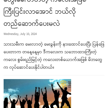
တွေးခေါ်တတ်တဲ့ ကလေးအဖြစ်
ကြီးပြင်းလာအောင် ဘယ်လို
တည်ဆောက်ပေးမလဲ
Wednesday, July 10, 2024
သားသမီးက မေးလာတဲ့ မေးခွန်းကို နားထောင်ပေးပြီး ပြန်ဖြေ
ပေးတာက တနေ့နေ့မှာ ဒီကလေးက သဘောထားကြီးတဲ့
ကလေး စွမ်းရည်မြင့်တဲ့ ကလေးတစ်ယောက်အဖြစ် မိဘတွေ
က လုပ်ဆောင်ပေးနိုင်ပါတယ်။