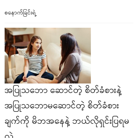
စနောက်ခြင်းရဲ့
အပြုသဘော ဆောင်တဲ့ စိတ်ခံစားနဲ့
အပြုသဘောမဆောင်တဲ့ စိတ်ခံစား
ချက်ကို မိဘအနေနဲ့ ဘယ်လိုရှင်းပြရမ
လဲ