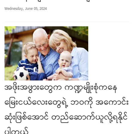
Wednesday, June 05, 2024
အဖိုးအဖွားတွေက ကဏ္ဍမျိုးစုံကနေ
မြေးငယ်လေးတွေရဲ့ ဘဝကို အကောင်း
ဆုံးဖြစ်အောင် တည်ဆောက်ယူလို့ရနိုင်
ပါတယ်