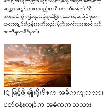
မိဘရဲ့ အခန်းကဏ္ဍအနေနဲ့ သားသမီးကို အတိုင်းအဆမရှိတဲ့
မေတ္တာ တွေနဲ့ အစကတည်းက မိဘက သိနေခဲ့ရင် မိမိ
သားသမီးကို ပြောရတာပိုလွယ်ပြီး ထောက်ပံ့ပေးနိုင် မှာပါ။
ကလေးရဲ့ စိတ်ခွန်အားကိုလည်း ပိုတိုးတက်လာအောင် လုပ်
ပေးလို့ရလာနိုင်မှာပါ။
IQ မြင့်ဖို့ မျိုးရိုးဗီဇက အဓိကကျသလား
ပတ်ဝန်းကျင်က အဓိကကျသလား