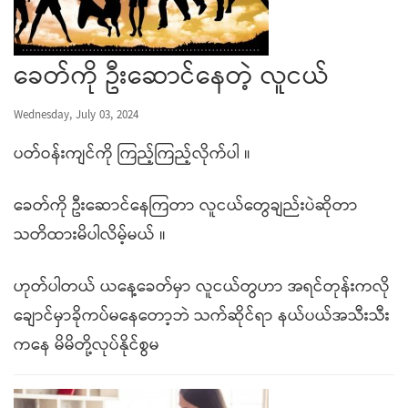
ခေတ်ကို ဦးဆောင်နေတဲ့ လူငယ်
Wednesday, July 03, 2024
ပတ်ဝန်းကျင်ကို ​ကြည့်ကြည့်လိုက်ပါ ။ ​
ခေတ်ကို ဦး​ဆောင်​နေကြတာ လူငယ်​တွေချည်းပဲဆိုတာ
သတိထားမိပါလိမ့်မယ် ။
ဟုတ်ပါတယ် ယ​နေ့​ခေတ်မှာ လူငယ်​တွဟာ အရင်တုန်းကလို ​
ချောင်မှာခိုကပ်မ​နေ​တော့ဘဲ သက်ဆိုင်ရာ နယ်ပယ်အသီးသီး
က​နေ မိမိတို့လုပ်နိုင်စွမ