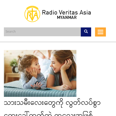
Skip
to
main
content
Toggle
navigat
သားသမီးလေးတွေကို လွတ်လပ်စွာ