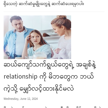
ရိုသေတဲ့ ဆက်ဆံမှုမျိုးတွေနဲ့ ဆက်ဆံပေးရမှာပါ။
ဆယ်ကျော်သက်ရွယ်တွေရဲ့ အချစ်နဲ့
relationship ကို မိဘတွေက ဘယ်
ကဲ့သို့ မျှော်လင့်ထားနိုင်မလဲ
Wednesday, June 12, 2024