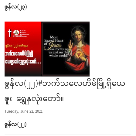
ဇွန်လ
(
၂၃
)
ဇွန်လ(၂၂)#ဘက်သလေဟိမ်မြို့ရှိယေ
ဇူး_ရွှေနှလုံးတော်။
Tuesday, June 22, 2021
ဇွန်လ(၂၂)