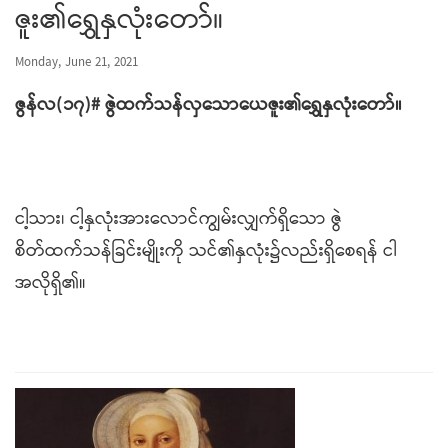
ဇူး၏ရွှေနှလုံးတော်။
Monday, June 21, 2021
ဇွန်လ(၁၇)
#
ဇွဲထက်သန်လှသောယေဇူး၏ရွှေနှလုံးတော်။
ငါ့သား၊ ငါ့နှလုံးအားလောင်ကျွမ်းလျှက်ရှိသော ဇွဲ
စိတ်ထက်သန်ခြင်းမျိုးကို သင်၏နှလုံး၌လည်းရှိစေရန် ငါ
အလိုရှိ၏။