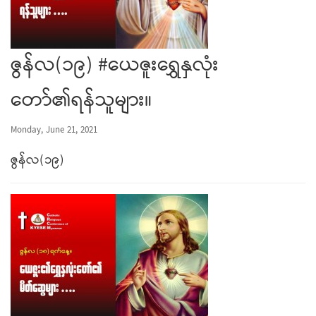
ဇွန်လ(၁၉) #ယေဇူးရွှေနှလုံး
တော်၏ရန်သူများ။
Monday, June 21, 2021
ဇွန်လ(၁၉)