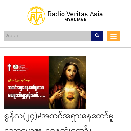
Skip
to
main
content
Toggle
navigat
ဇွန်လ(၂၄)#အထင်အရှားနေတော်မူ