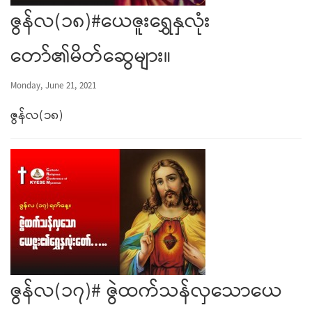
ဇွန်လ(၁၈)#ယေဇူးရွှေနှလုံး
တော်၏မိတ်ဆွေများ။
Monday, June 21, 2021
ဇွန်လ
(
၁၈
)
ဇွန်လ(၁၇)# ဇွဲထက်သန်လှသောယေ