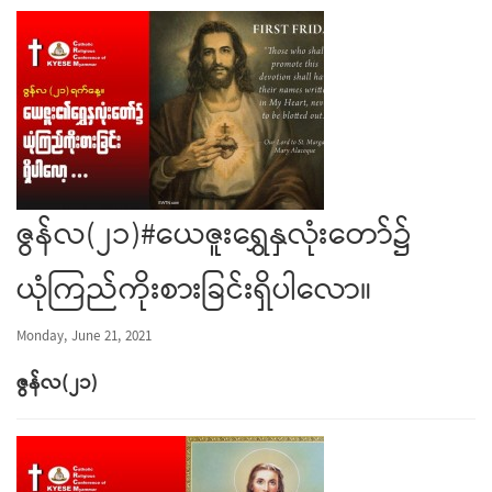
ဇွန်လ(၂၁)#ယေဇူးရွှေနှလုံးတော်၌
ယုံကြည်ကိုးစားခြင်းရှိပါလော။
Monday, June 21, 2021
ဇွန်လ(၂၁)