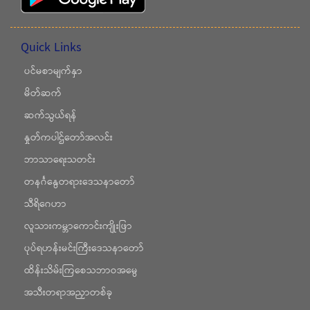
Quick Links
ပင်မစာမျက်နှာ
မိတ်ဆက်
ဆက်သွယ်ရန်
နှုတ်ကပါဌ်တော်အလင်း
ဘာသာရေးသတင်း
တနင်္ဂနွေတရားဒေသနာတော်
သီရိဂေဟာ
လူသားကမ္ဘာကောင်းကျိုးဖြာ
ပုပ်ရဟန်းမင်းကြီးဒေသနာတော်
ထိန်းသိမ်းကြစေသဘာဝအမွေ
အသီးတရာအညှာတစ်ခု