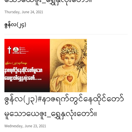
သောယေဇူး_ရွှေနှလုံးတော်။
Thursday, June 24, 2021
ဇွန်လ
(
၂၄
)
ဇွန်လ(၂၃)#နာဇရက်တွင်နေထိုင်တော်
မူသောယေဇူး_ရွှေနှလုံးတော်။
Wednesday, June 23, 2021