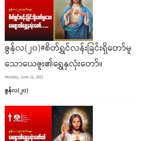
ဇွန်လ(၂၀)#စိတ်ရွှင်လန်းခြင်းရှိတော်မူ
သောယေဇူး၏ရွှေနှလုံးတော်။
Monday, June 21, 2021
ဇွန်လ(၂၀)