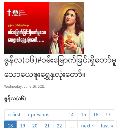
ဇွန်လ(၁၆)#ဝမ်းမြောက်ခြင်းရှိတော်မူ
သောယေဇူးရွှေနှလုံးတော်။
Wednesday, June 16, 2021
ဇွန်လ(၁၆)
« first
‹ previous
…
14
15
16
17
18
19
20
21
22
…
next ›
last »