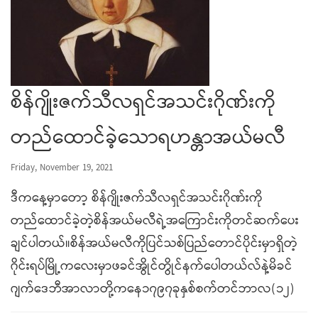
စိန်ဂျိုးဇက်သီလရှင်အသင်းဂိုဏ်းကို
တည်ထောင်ခဲ့သောရဟန္တာအယ်မလီ
Friday, November 19, 2021
ဒီကနေ့မှာတော့ စိန်ဂျိုးဇက်သီလရှင်အသင်းဂိုဏ်းကို
တည်ထောင်ခဲ့တဲ့စိန်အယ်မလီရဲ့အကြောင်းကိုတင်ဆက်ပေး
ချင်ပါတယ်။စိန်အယ်မလီကိုပြင်သစ်ပြည်တောင်ပိုင်းမှာရှိတဲ့
ဂိုင်းရပ်မြို့ကလေးမှာဖခင်အွိုင်တွိုင်နက်ပေါတယ်လ်နဲ့မိခင်
ဂျက်ဒေဘီအာလာတို့ကနေ၁၇၉၇ခုနှစ်စက်တင်ဘာလ(၁၂)