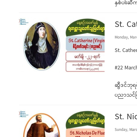
နှစ်ပါးဆီ
St. C
Monday, Marc
St. Cathe
#22 Marc
ဆွီဒင်ဘု
ပညာသင်က
St. Ni
Sunday, Marc