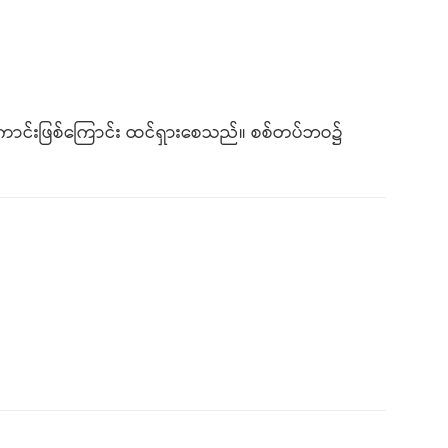
ကောင်းဖြစ်ကြောင်း ထင်ရှားစေသည်။ စစ်တပ်ဘဝ၌