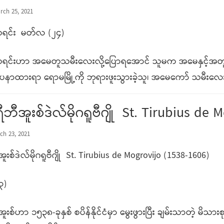
rch 25, 2021
သရင်း မတ်လ (၂၄)
သရင်းဟာ အမေတူသမီးလေးလို့ပြောရအောင် သူမက အမေနှင့်အတူ ရ
ာပနာထားရာ ရောမမြို့ကို ဘုရားဖူးသွားခဲ့သူ၊ အမေကော် သမီးလ
ိုရီဘီအူးစ်ဒဲလ်မိုဂရူဗီဂျို St. Tirubius d
ch 23, 2021
ဘီအူးစ်ဒဲလ်မိုဂရူဗီဂျို St. Tirubius de Mogrovijo (1538-1606)
၃)
ဘီအူးစ်ဟာ ၁၅၃၈-ခုနှစ် စပိန်နိုင်ငံမှာ မွေးဖွားပြီး ချမ်းသာတဲ့ 