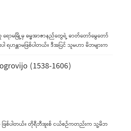
ောမမြို့မှ ဓမ္မအာဇာနည်တွေရဲ့ ဓာတ်တော်မွေတော်
ေးပါ ရဟန္တာမဖြစ်ပါတယ်။ ဒီအပြင် သူမဟာ မိဘများက
e Mogrovijo (1538-1606)
မိသားစု ဖြစ်ပါတယ်။ တိုရီဘီအူးစ် ငယ်စဉ်ကတည်းက သူ့မိဘ