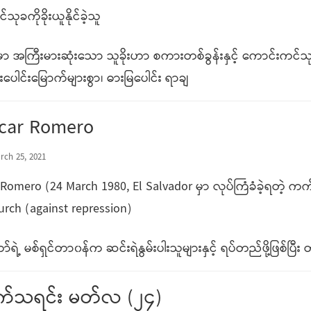
ုခကိုခိုးယူနိုင်ခဲ့သူ
မှာ အကြီးမားဆုံးသော သူခိုးဟာ စကားတစ်ခွန်းနှင့် ကောင်းကင်
ုးပေါင်းမြောက်များစွာ၊ ဓားမြပေါင်း ရာချ
scar Romero
rch 25, 2021
r Romero (24 March 1980, El Salvador မှာ လုပ်ကြံခံခဲ့ရတ
urch (against repression)
ရဲ့ မစ်ရှင်တာ၀န်က ဆင်းရဲနွမ်းပါးသူများနှင့် ရပ်တည်ဖို့ဖြစ်ပြီ
ကက်သရင်း မတ်လ (၂၄)