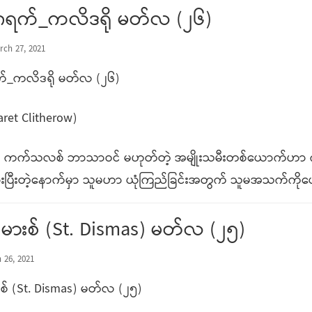
မာဂရက်_ကလိဒရို မတ်လ (၂၆)
rch 27, 2021
ရက်_ကလိဒရို မတ်လ (၂၆)
aret Clitherow)
်က ကက်သလစ် ဘာသာဝင် မဟုတ်တဲ့ အမျိုးသမီးတစ်ယောက်ဟာ 
ားပြီးတဲ့နောက်မှာ သူမဟာ ယုံကြည်ခြင်းအတွက် သူမအသက်ကိုပေ
ီးစ်မားစ် (St. Dismas) မတ်လ (၂၅)
 26, 2021
မားစ် (St. Dismas) မတ်လ (၂၅)