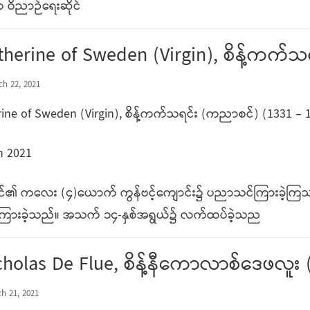
က ဝိညာဉ်ရေးဆိုင်
atherine of Sweden (Virgin), စိန့်ကက်
h 22, 2021
rine of Sweden (Virgin), စိန့်ကက်သရင်း (ကညာစင်) (1331 – 
h 2021
ရင်၏ ကလေး (၄)ယောက် ကွန်ဗင့်ကျောင်း၌ ပညာသင်ကြားခဲ့ကြ
ြားခဲ့သည်။ အသက် ၁၄-နှစ်အရွယ်၌ လက်ထပ်ခဲ့သည
cholas De Flue, စိန့်နီကောလာစ်ဒေဖလူး 
h 21, 2021