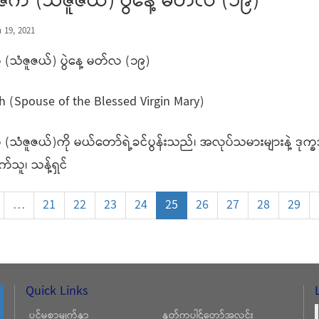
ျိုးဇက် (သံဇူဇယ်) ပွဲနေ့ မတ်လ (၁၉)
 19, 2021
ဇက် (သံဇူဇယ်) ပွဲနေ့ မတ်လ (၁၉)
h (Spouse of the Blessed Virgin Mary)
းဇက် (သံဇူဇယ်)ကို မယ်တော်ရဲ့ခင်ပွန်းသည်၊ အလုပ်သမားများနဲ့ ဒ
က်သူ၊ သန့်ရှင်
…
21
22
23
24
25
26
27
28
29
Quick Links
ပင်မစာမျက်နှာ
နှုတ်ကပါဌ်တော်အလင်း