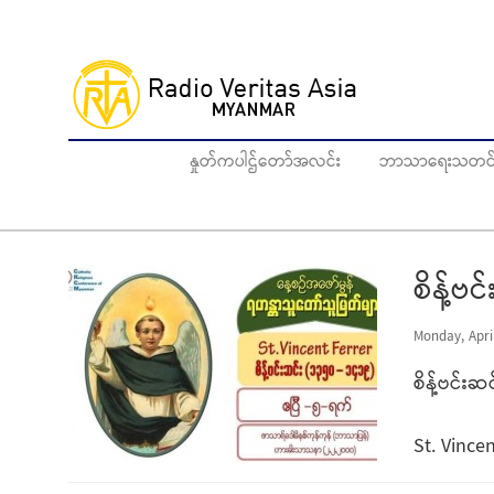
Skip
to
main
content
နှုတ်ကပါဌ်တော်အလင်း
ဘာသာရေးသတင်
စိန့်ဗ
Monday, April
စိန့်ဗင်းဆ
St. Vincen