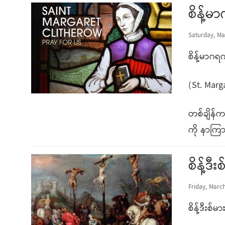
စိန့်
Saturday, Ma
စိန့်မာဂ
(St. Marg
တစ်ချိန
ကို နာကြ
စိန့်ဒ
Friday, March
စိန့်ဒီးစ်