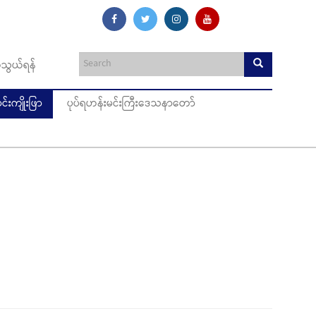
သွယ်ရန်
းကျိုးဖြာ
ပုပ်ရဟန်းမင်းကြီးဒေသနာတော်