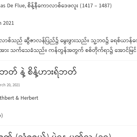
las De Flue, စိန့်နီကောလာစ်ဒေဖလူး (1417 – 1487)
h 2021
ောလာစ်သည် ဆွီဇာလန်ပြည်၌ မွေးဖွားသည်။ သူ့ဘဝ၌ ခရစ်ယာန်
အား သက်သေခံသည်။ ကန်တွန်အတွက် စစ်တိုက်ရာ၌ အောင်မြင်
ူးဘတ် နဲ့ စိန့်ဟားရ်ဘတ်
rch 20, 2021
thbert & Herbert
)