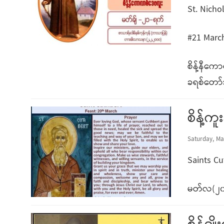
St. Nicho
#21 Marc
စိန့်နီက
ခရစ်တော်
စိန့်က
Saturday, Ma
Saints Cu
မတ်လ(၂၀