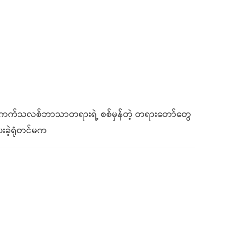
ကက်သလစ်ဘာသာတရားရဲ့ စစ်မှန်တဲ့ တရားတော်တွေ
းခဲ့ရုံတင်မက