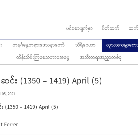
ပင်မစာမျက်နှာ
မိတ်ဆက်
ဆက်
း
တနင်္ဂနွေတရားဒေသနာတော်
သီရိဂေဟာ
လူသားကမ္ဘာကောင်
ထိန်းသိမ်းကြစေသဘာဝအမွေ
အသီးတရာအညှာတစ်ခု
င်းဆင်း (1350 – 1419) April (5)
 05, 2021
င်း (1350 – 1419) April (5)
t Ferrer