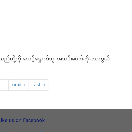
ုက္ခသည်တို့ကို စောင့်ရှောက်သူ၊ အသင်းတော်ကို ကာကွယ်
…
next ›
last »
Like us on Facebook