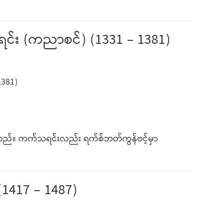
သရင်း (ကညာစင်) (1331 – 1381)
1381)
သည်။ ကက်သရင်းလည်း ရက်စ်ဘတ်ကွန်ဗင့်မှာ
(1417 – 1487)