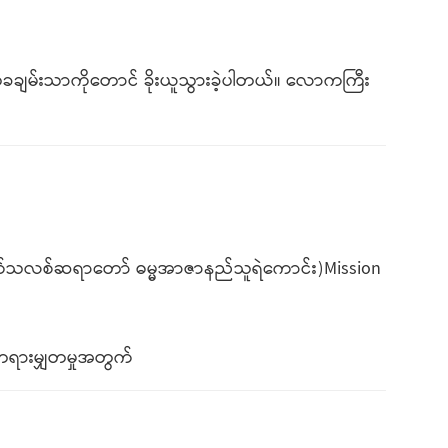
သုခချမ်းသာကိုတောင် ခိုးယူသွားခဲ့ပါတယ်။ လောကကြီး
ဲ့ ကက်သလစ်ဆရာတော် ဓမ္မအာဇာနည်သူရဲကောင်း)Mission
း တရားမျှတမှုအတွက်