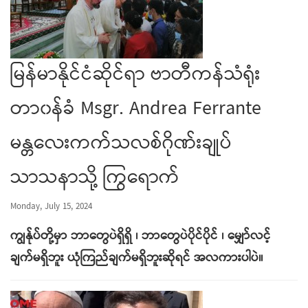
မြန်မာနိုင်ငံဆိုင်ရာ ဗာတီကန်သံရုံး
တာ၀န်ခံ Msgr. Andrea Ferrante
မန္တလေးကက်သလစ်ဂိုဏ်းချုပ်
သာသနာသို့ ကြွရောက်
Monday, July 15, 2024
ကျွန်ုပ်တို့မှာ ဘာတွေပဲရှိရှိ ၊ ဘာတွေပဲပိုင်ပိုင် ၊ မျှော်လင့်
ချက်မရှိဘူး ယုံကြည်ချက်မရှိဘူးဆိုရင် အလကားပါပဲ။