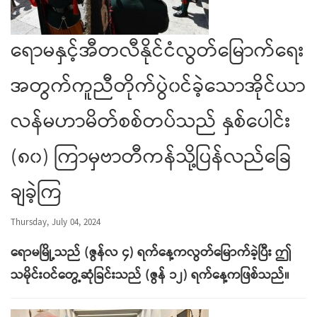
ရောမနှင့်အီတလီနိုင်ငံလွတ်မြောက်ရေး
အတွက်ကူညီတိုက်ပွဲ၀င်ခဲ့သောအိုင်ယာ
လန်မဟာမိတ်စစ်တပ်သည် နှစ်ပေါင်း
(၈၀) ကြာမှဗာတီကန်သို့ပြန်လည်ခြေ
ချခဲ့ကြ
Thursday, July 04, 2024
ရောမမြို့သည် (ဇွန်လ ၄) ရက်နေ့ကလွတ်မြောက်ခဲ့ပြီး ဤ
သမိုင်း၀င်တွေ့ဆုံခြင်းသည် (ဇွန် ၁၂) ရက်နေ့ကဖြစ်သည်။