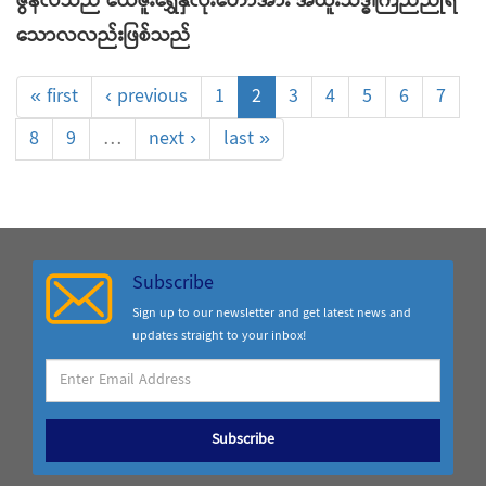
ဇွန်လသည် ယေဇူးရွှေနှလုံးတော်အား အထူးသဒ္ဓါကြည်ညိုရ
သောလလည်းဖြစ်သည်
« first
‹ previous
1
2
3
4
5
6
7
8
9
…
next ›
last »
Subscribe
Sign up to our newsletter and get latest news and
updates straight to your inbox!
Subscribe