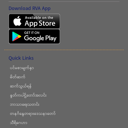
Download RVA App
Quick Links
ပင်မစာမျက်နှာ
မိတ်ဆက်
ဆက်သွယ်ရန်
နှုတ်ကပါဌ်တော်အလင်း
ဘာသာရေးသတင်း
တနင်္ဂနွေတရားဒေသနာတော်
သီရိဂေဟာ