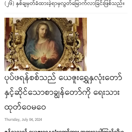
(၂၆) နှစ်ချမှတ်ခံထားခဲ့ရာမှလွတ်မြောက်လာခြင်းဖြစ်သည်။
ပုပ်ဖရန်စစ်သည် ယေဇူးရွှေနှလုံးတော်
နှင့်ဆိုင်သောစာချွန်တော်ကို ရေးသား
ထုတ်‌ဝေမဝေ
Thursday, July 04, 2024