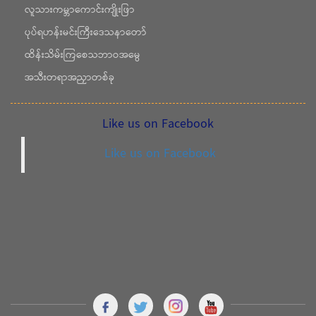
လူသားကမ္ဘာကောင်းကျိုးဖြာ
ပုပ်ရဟန်းမင်းကြီးဒေသနာတော်
ထိန်းသိမ်းကြစေသဘာဝအမွေ
အသီးတရာအညှာတစ်ခု
Like us on Facebook
Like us on Facebook