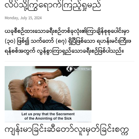
လိပ်သို့ကြွရောက်ကြည့်ရှုမည်
Monday, July 15, 2024
ယခုစီစဉ်ထားသောခရီးစဉ်တစ်ခုလုံး၏ကြာချိန်စုစုပေါင်းမှာ
(၃၀) ဖြစ်၍ သက်တော် (၈၇) ရှိပြီဖြစ်သော ရဟန်းမင်းကြီးဖ
ရန်စစ်အတွက် လွန်စွာကြာရှည်သောခရီးစဉ်ဖြစ်ပါသည်။
ကျန်းမာခြင်းဆီတော်လူးမှတ်ခြင်းစက္က