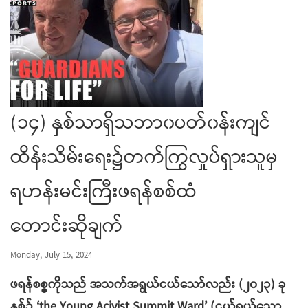
(၁၄) နှစ်သာရှိသဘာ၀ပတ်၀န်းကျင်
ထိန်းသိမ်းရေး၌တက်ကြွလှုပ်ရှားသူမှ
ရဟန်းမင်းကြီးဖရန်စစ်ထံ
တောင်းဆိုချက်
Monday, July 15, 2024
ဖရန်စစ္စကိုသည် အသက်အရွယ်ငယ်သော်လည်း (၂၀၂၃) ခု
နှစ်၌ ‘the Young Acivist Summit Ward’ (ငယ်ရွယ်သော