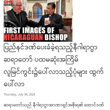
ပြည်နင်ဒဏ်ပေးခံခဲ့ရသည့်နီဂါရာဂွာ
ဆရာတော် ပထမဆုံးအကြိမ်
လူမြင်ကွင်း၌ပေါ်လာသည့်ပုံများ ထွက်
ပေါ်လာ
Thursday, July 04, 2024
ဆရာတော်သည် နီဂါရာဂွာအာဏာရှင်အစိုးရ၏ ထောင်ဒဏ်