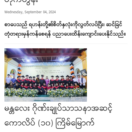
တိုက်တွန်း
Wednesday, September 04, 2024
စာပေသည် ရဟန်းတို့၏စိတ်နှလုံးကိုလွတ်လပ်ပြီး၊ ဆင်ခြင်
တုံတရားမှန်ကန်စေရန် ပညာပေးထိန်းကျောင်းပေးနိုင်သည်။
မန္တလေး ဂိုဏ်းချုပ်သာသနာအဆင့်
ကောလိပ် (၁၀) ကြိမ်မြောက်