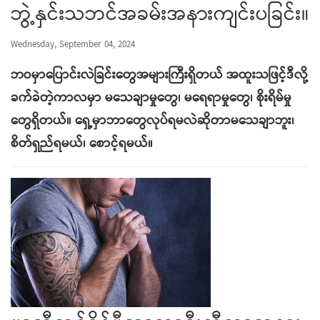
ဘွဲ့နှင်းသဘင်အခမ်းအနားကျင်းပခြင်း။
Wednesday, September 04, 2024
ဘဝမှာပြောင်းလဲခြင်းတွေအများကြီးရှိတယ် အထူးသဖြင့်ဒီလို့
ခက်ခဲတဲ့ကာလမှာ မသေချာမှုတွေ၊ မရေရာမှုတွေ၊ စိုးရိမ်မှု
တွေရှိတယ်။ ရှေ့မှာဘာတွေလုပ်ရမလဲဆိုတာမသေချာဘူး၊
စိတ်ရှည်ရမယ်၊ စောင့်ရမယ်။