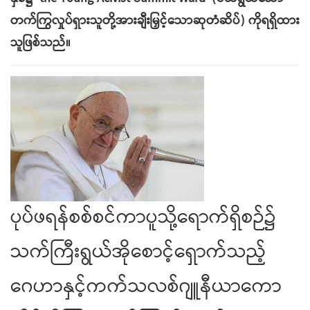
တက်ကြွလှုပ်ရှားသူတို့အားချီးမြှင့်သောဆုတံဆိပ်) ကိုရရှိထား
သူဖြစ်သည်။
ပုပ်ဖရန်စစ်စင်ကာပူသို့ရောက်ရှိစဉ်၌
သက်ကြီးရွယ်အိုစောင့်ရှောက်သည့်
ဂေဟာနှင့်ကက်သလစ်ဂျူနီယာ‌ကော