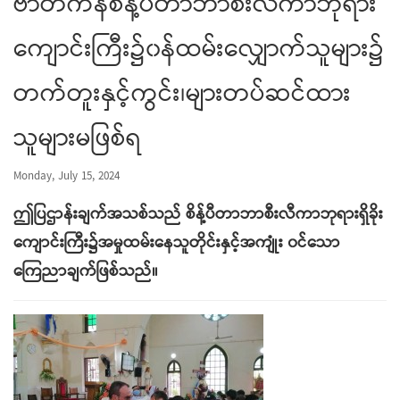
ဗာတီကန်စိန့်ပီတာဘာစီးလီကာဘုရား
ကျောင်းကြီး၌၀န်ထမ်းလျှောက်သူများ၌
တက်တူးနှင့်ကွင်း၊များတပ်ဆင်ထား
သူများမဖြစ်ရ
Monday, July 15, 2024
ဤပြဌာန်းချက်အသစ်သည် စိန့်ပီတာဘာစီးလီကာဘုရားရှိခိုး
ကျောင်းကြီး၌အမှုထမ်းနေသူတိုင်းနှင့်အကျုံး ၀င်သော
ကြေညာချက်ဖြစ်သည်။