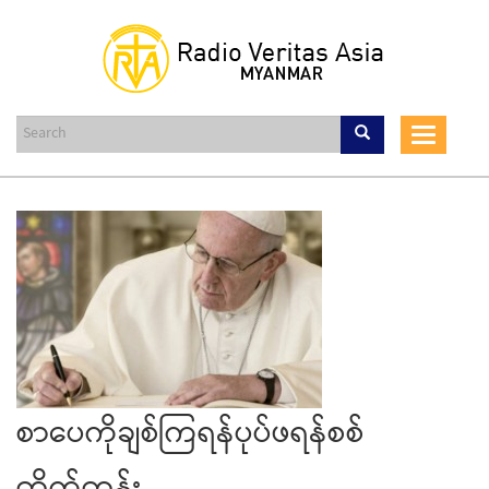
Skip
to
main
content
Toggle
navigat
စာပေကိုချစ်ကြရန်ပုပ်ဖရန်စစ်