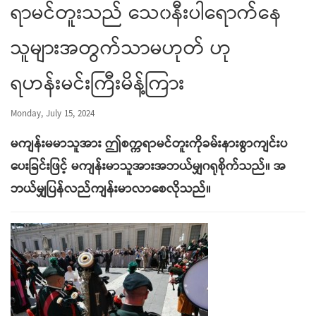
ရာမင်တူးသည် သေ၀နီးပါရောက်နေ
သူများအတွက်သာမဟုတ် ဟု
ရဟန်းမင်းကြီးမိန့်ကြား
Monday, July 15, 2024
မကျန်းမမာသူအား ဤစက္ကရာမင်တူးကိုခမ်းနားစွာကျင်းပ
ပေးခြင်းဖြင့် မကျန်းမာသူအားအဘယ်မျှဂရုစိုက်သည်။ အ
ဘယ်မျှပြန်လည်ကျန်းမာလာစေလိုသည်။