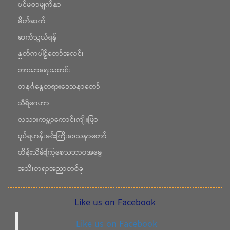
ပင်မစာမျက်နှာ
မိတ်ဆက်
ဆက်သွယ်ရန်
နှုတ်ကပါဌ်တော်အလင်း
ဘာသာရေးသတင်း
တနင်္ဂနွေတရားဒေသနာတော်
သီရိဂေဟာ
လူသားကမ္ဘာကောင်းကျိုးဖြာ
ပုပ်ရဟန်းမင်းကြီးဒေသနာတော်
ထိန်းသိမ်းကြစေသဘာဝအမွေ
အသီးတရာအညှာတစ်ခု
Like us on Facebook
Like us on Facebook