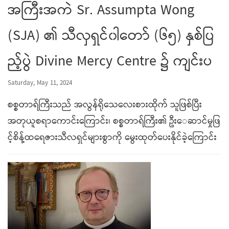
အကြီးအကဲ Sr. Assumpta Wong
(SJA) ၏ သီလှရှင်၀ါတော် (၆၅) နှစ်ပြ
ည့်ပွဲ Divine Mercy Centre ၌ ကျင်းပ
Saturday, May 11, 2024
စစ္စတာရ်ကြီးသည် အလွန်ရိုသေလေးစားထိုက် သူဖြစ်ပြီး
အတုယူ‌စရာကောင်းကြောင်း၊ စစ္စတာရ်ကြီး၏ ဦး‌‌ေဆာင်မှုဖြ
င့်စိန့်ထရေဇားသီလရှင်များစွာကို မွေးထုတ်ပေးနိုင်ခဲ့ကြောင်း