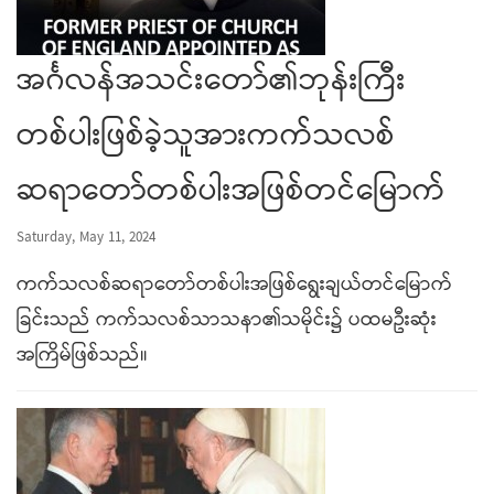
အင်္ဂလန်အသင်းတော်၏ဘုန်းကြီး
တစ်ပါးဖြစ်ခဲ့သူအားကက်သလစ်
ဆရာတော်တစ်ပါးအဖြစ်တင်မြောက်
Saturday, May 11, 2024
ကက်သလစ်ဆရာတော်တစ်ပါးအဖြစ်ရွေးချယ်တင်မြောက်
ခြင်းသည် ကက်သလစ်သာသနာ၏သမိုင်း၌ ပထမဦးဆုံး
အကြိမ်ဖြစ်သည်။