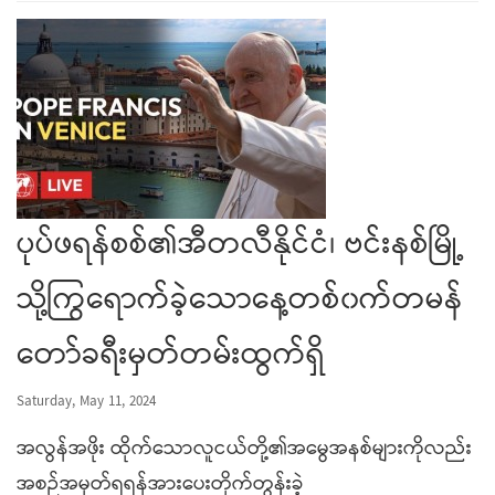
ပုပ်ဖရန်စစ်၏အီတလီနိုင်ငံ၊ ဗင်းနစ်မြို့
သို့ကြွရောက်ခဲ့သောနေ့တစ်၀က်တမန်
တော်ခရီးမှတ်တမ်းထွက်ရှိ
Saturday, May 11, 2024
အလွန်အဖိုး ထိုက်သောလူငယ်တို့၏အမွေအနစ်များကိုလည်း
အစဉ်အမှတ်ရရန်အားပေးတိုက်တွန်းခဲ့