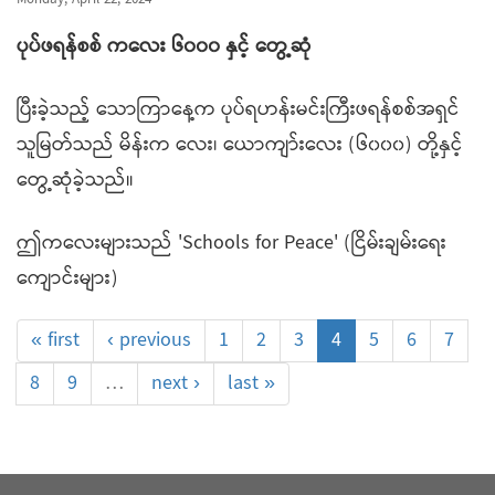
Monday, April 22, 2024
ပုပ်ဖရန်စစ် ကလေး ၆၀၀၀ နှင့် တွေ့ဆုံ
ပြီးခဲ့သည့် သောကြာနေ့က ပုပ်ရဟန်းမင်းကြီးဖရန်စစ်အရှင်
သူမြတ်သည် မိန်းက လေး၊ ယောကျာ်းလေး (၆၀၀၀) တို့နှင့်
တွေ့ဆုံခဲ့သည်။
ဤကလေးများသည် 'Schools for Peace' (ငြိမ်းချမ်းရေး
ကျောင်းများ)
« first
‹ previous
1
2
3
4
5
6
7
8
9
…
next ›
last »