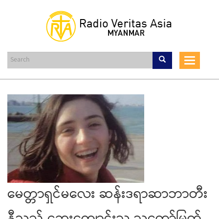
Skip
to
main
content
Toggle
navigat
မေတ္တာရှင်မလေး ဆန်းဒရာဆာဘာတီး