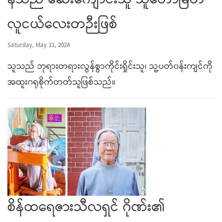
နီသည် ဆေးကျောင်းသူ သူတော်မြတ်
လူငယ်လေးတဉီးဖြစ်
Saturday, May 11, 2024
သူသည် ဘုရားတရားလွန်စွာကိုင်းရှိုင်းသူ၊ သူ့ပတ်၀န်းကျင်ကို
အထူးဂရုစိုက်တတ်သူဖြစ်သည်။
စိန်ထရေဇားသီလရှင် ဂိုဏ်း၏