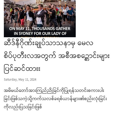
ဆီဒ်နီဂိုဏ်းချုပ်သာသနာမှ မေလ
စိပ်ပုတီးလအတွက် အစီအစဉ္ကောင်းများ
ပြင်ဆင်ထားး
Saturday, May 11, 2024
အမိမယ်တော်အားကြည်ညိုခြင်ကိုပြုရန်သတင်းစကားပါး
ခြင်းဖြစ်သကဲ့သို့ကက်သလစ်ခရစ်ယာန်များ၏စည်းလုံးခြင်း
ကိုလည်းပြသခြင်းဖြစ်