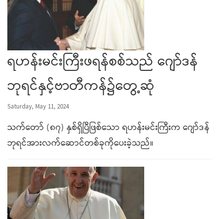
ရဟန်းမင်းကြီးဖရန်စစ်သည် ဂျော်ဒန်
ဘုရင်နှင့်ဗာတီကန်၌တွေ့ဆုံ
Saturday, May 11, 2024
သက်တော် (၈၇) နှစ်ရှိပြီဖြစ်သော ရဟန်းမင်းကြီးက ဂျော်ဒန်
ဘုရင်အားလက်ဆောင်တစ်ခုကိုပေးခဲ့သည်။