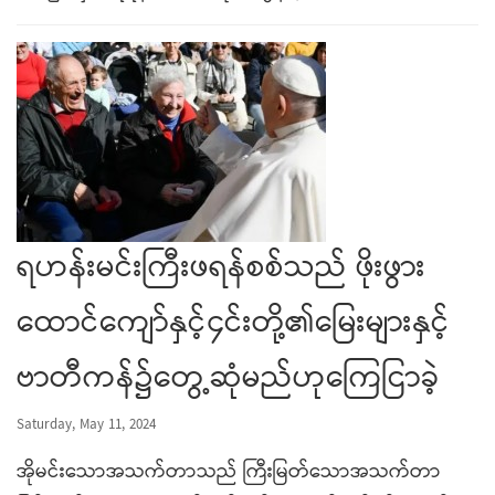
ရဟန်းမင်းကြီးဖရန်စစ်သည် ဖိုးဖွား
ထောင်ကျော်နှင့်၄င်းတို့၏မြေးများနှင့်
ဗာတီကန်၌တွေ့ဆုံမည်ဟုကြေငြာခဲ့
Saturday, May 11, 2024
အိုမင်းသောအသက်တာသည် ကြီးမြတ်သောအသက်တာ