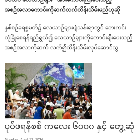
ဒဗလင် လေယာဉ်များ အားကောင်းကြီးပေးသည့်
အစဉ်အလာကောင်းကိုဆက်လက်ထိန်းသိမ်းမည်ဟုဆို
နှစ်စဉ်ခရစ္စမတ်၌ လေယာဉ်များပျံသန်းရာတွင် ဘေးကင်း
လုံခြုံစေရန်ရည်ရွယ်၍ ‌လေယာဉ်များကိုကောင်းချီးပေးသည့်
အစဉ်အလာကိုဆက် လက်၍ထိန်းသိမ်းလုပ်ဆောင်သွ
ပုပ်ဖရန်စစ် ကလေး ၆၀၀၀ နှင့် တွေ့ဆုံ