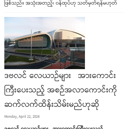
ဖြစ်သည်။ အသုံးအတည့်၊ ၀န်ထုပ်ဟု သတ်မှတ်ရန်မဟုတ်
ဒဗလင် လေယာဉ်များ အားကောင်း
ကြီးပေးသည့် အစဉ်အလာကောင်းကို
ဆက်လက်ထိန်းသိမ်းမည်ဟုဆို
Monday, April 22, 2024