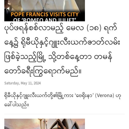
ပုပ်ဖရန်စစ်လာမည့် မေလ (၁၈) ရက်
နေ့၌ ရိုမီယိုနှင့်ဂျူးလီးယက်ဇာတ်လမ်း
ဖြစ်ခဲ့သည့်မြို့ သို့တစ်နေ့တာ တမန်
တော်ခရီးကြွရောက်မည်။
Saturday, May 11, 2024
ရိုမီယိုနှင့်ဂျူးလီးယက်တို့၏မြို့ကား ‘ဗေရိုးနာ’ (Verona) ဟု
ခေါ်ပါသည်။