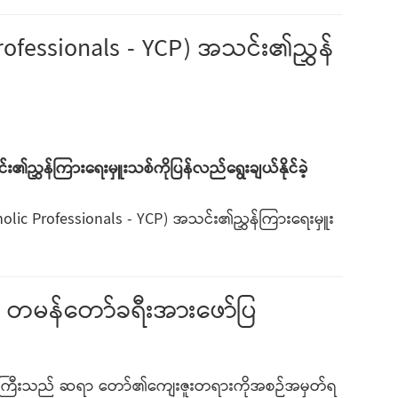
fessionals - YCP) အသင်း၏ညွှန်
ွှန်ကြားရေးမှူးသစ်ကိုပြန်လည်ရွေးချယ်နိုင်ခဲ့
 Professionals - YCP) အသင်း၏ညွှန်ကြားရေးမှူး
 တမန်တော်ခရီးအားဖော်ပြ
ြီးသည် ဆရာ တော်၏ကျေးဇူးတရားကိုအစဉ်အမှတ်ရ