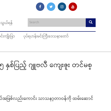
သွယ်ရန်
းကျိုးဖြာ
ပုပ်ရဟန်းမင်းကြီးဒေသနာတော်
နှစ်ပြည့် ဂျူဗလီ ကျေးဇူး တင်မစ္
ဂိုလ်အဖြစ်လည်းကောင်း သာသနာ့တာဝန်ကို ထမ်းဆောင်