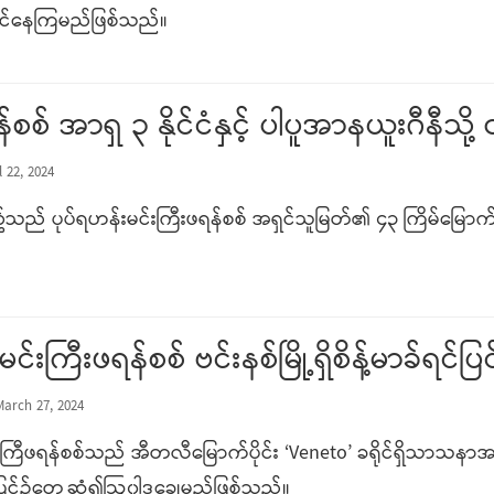
တင်နေကြမည်ဖြစ်သည်။
န်စစ် အာရှ ၃ နိုင်ငံနှင့် ပါပူအာနယူးဂီနီသ
 22, 2024
်သည် ပုပ်ရဟန်းမင်းကြီးဖရန်စစ် အရှင်သူမြတ်၏ ၄၃ ကြိမ်မြောက် နို
်းကြီးဖရန်စစ် ဗင်းနစ်မြို့ရှိစိန့်မာခ်ရင်ပ
arch 27, 2024
ကြီဖရန်စစ်သည် အီတလီမြောက်ပိုင်း ‘Veneto’ ခရိုင်ရှိသာသနာအ
ပြင်၌တွေ့ဆုံ၍ဩ၀ါဒချွေမည်ဖြစ်သည်။