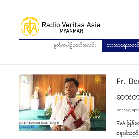
Skip
to
main
content
နှုတ်ကပါဌ်တော်အလင်း
ဘာသာရေးသတင်
Fr. Be
ဆားတရ
Monday, April
RVA မြန်
နေပါသည်