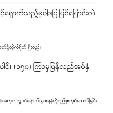
ှောက်သည့်မူ၀ါဒပြုပြင်ပြောင်းလဲ
်၌တိုက်ရိုက် ရှိသည်။
ပေါင်း (၁၅၀) ကြာမှပြန်လည်အပ်နှံ
ုံးအတူတကွ၀င်ရောက်သွားရန်ကိုရည်စူးလုပ်ဆောင်ခြင်း