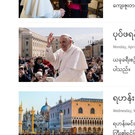
ကျေးဇူး
ပုပ်ဖရ
Monday, April
ယခုခရီးစဥ
ပါသည်။
ရဟန်းမင
Wednesday, M
ရဟန်းမင်း
ကြီး၏ရင်