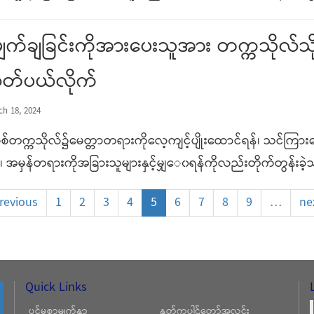
ဖျက်ချခြင်းကိုအားပေးသူအား တက္ကသိုလ်
တ်ပယ်လိုက်
h 18, 2024
က္ကသိုလ်၌မေတ္တာတရားကိုလေ့ကျင့်ပျိုးထောင်ရန်၊ သင်ကြားသ
်၊ အမှန်တရားကိုအခြားသူများနှင့်မျှ‌ေ၀ရန်ကိုလည်းတိုက်တွန်းခဲ
previous
1
2
3
4
5
6
7
8
9
…
ne
Quick Links
ပင်မစာမျက်နှာ
နှုတ်ကပါဌ်တော်အလင်း