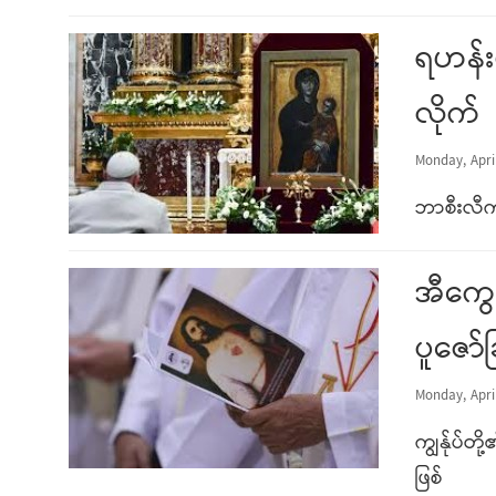
ရဟန်း
လိုက်
Monday, April
ဘာစီးလီက
အီကွေဒ
ပူဇော်ခ
Monday, April
ကျွန်ုပ်
ဖြစ်