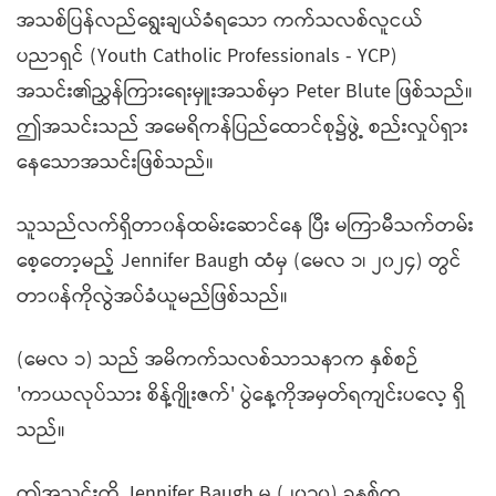
အသစ်ပြန်လည်ရွေးချယ်ခံရသော ကက်သလစ်လူငယ်
ပညာရှင် (Youth Catholic Professionals - YCP)
အသင်း၏ညွှန်ကြားရေးမှူးအသစ်မှာ Peter Blute ဖြစ်သည်။
ဤအသင်းသည် အမေရိကန်ပြည်ထောင်စု၌ဖွဲ့ စည်းလှုပ်ရှား
နေသောအသင်းဖြစ်သည်။
သူသည်လက်ရှိတာ၀န်ထမ်းဆောင်နေ ပြီး မကြာမီသက်တမ်း
စေ့တော့မည့် Jennifer Baugh ထံမှ (မေလ ၁၊ ၂၀၂၄) တွင်
တာ၀န်ကိုလွဲအပ်ခံယူမည်ဖြစ်သည်။
(မေလ ၁) သည် အမိကက်သလစ်သာသနာက နှစ်စဉ်
'ကာယလုပ်သား စိန့်ဂျိုးဇက်' ပွဲနေ့ကိုအမှတ်ရကျင်းပလေ့ ရှိ
သည်။
ဤအသင်းကို Jennifer Baugh မှ (၂၀၁၀) ခုနှစ်က