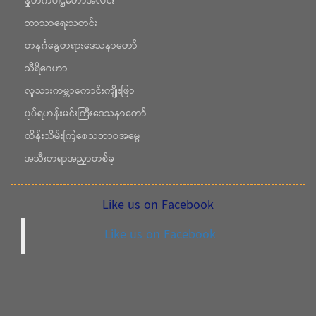
နှုတ်ကပါဌ်တော်အလင်း
ဘာသာရေးသတင်း
တနင်္ဂနွေတရားဒေသနာတော်
သီရိဂေဟာ
လူသားကမ္ဘာကောင်းကျိုးဖြာ
ပုပ်ရဟန်းမင်းကြီးဒေသနာတော်
ထိန်းသိမ်းကြစေသဘာဝအမွေ
အသီးတရာအညှာတစ်ခု
Like us on Facebook
Like us on Facebook