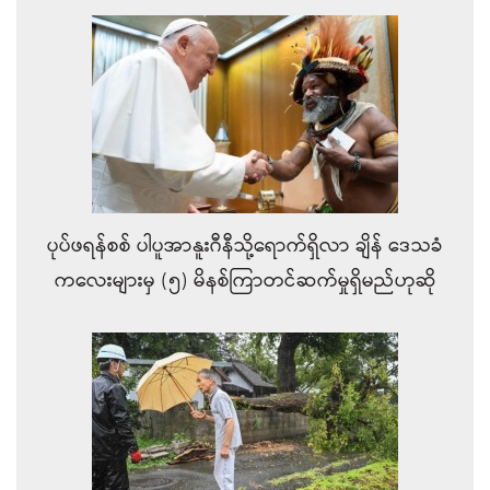
ပုပ်ဖရန်စစ် ပါပူအာနူးဂီနီသို့ရောက်ရှိလာ ချိန်‌ ဒေသခံ
ကလေးများမှ (၅) မိနစ်ကြာတင်ဆက်မှုရှိမည်ဟုဆို