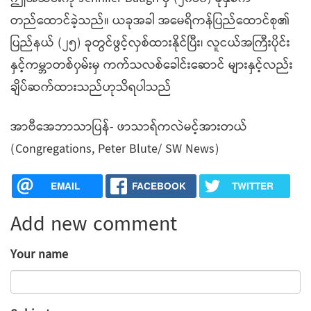
တည်ထောင်ခဲ့သည်။ ယခုအခါ အမေရိကန်ပြည်ထောင်စု၏
ပြည်နယ် (၂၅) ခုတွင်ဖွင့်လှစ်ထားနိုင်ပြီး၊ လူငယ်အကြီးပိုင်း
နှင့်ကမ္ဘာတစ်၀ှမ်းမှ ကက်သလစ်ခေါင်းဆောင် များနှင့်လည်း
ချိပ်ဆက်ထားသည်ဟုသိရပါသည်
အာဗီအေဘာသာပြန်- ဖာသာရ်ကလဲမင့်အားတယ်
(Congregations, Peter Blute/ SW News)
EMAIL
FACEBOOK
TWITTER
Add new comment
Your name