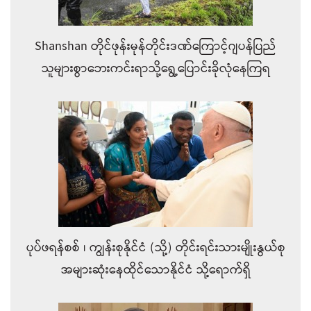
Shanshan တိုင်ဖုန်းမုန်တိုင်းဒဏ်ကြောင့်ဂျပန်ပြည်
သူများစွာဘေးကင်းရာသို့ရွေ့ပြောင်းခိုလုံနေကြရ
ပုပ်ဖရန်စစ် ၊ ကျွန်းစုနိုင်ငံ (သို့) တိုင်းရင်းသားမျိုးနွယ်စု
အများဆုံးနေထိုင်သောနိုင်ငံ သို့ရောက်ရှိ