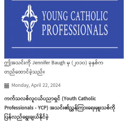
ဤအသင်းကို Jennifer Baugh မှ (၂၀၁၀) ခုနှစ်က
တည်ထောင်ခဲ့သည်။
Monday, April 22, 2024
ကက်သလစ်လူငယ်ပညာရှင် (Youth Catholic
Professionals - YCP) အသင်း၏ညွှန်ကြားရေးမှူးသစ်ကို
ပြန်လည်ရွေးချယ်နိုင်ခဲ့