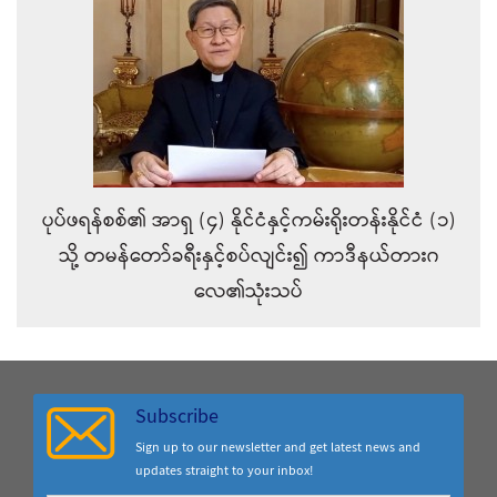
ပုပ်ဖရန်စစ်၏ အာရှ (၄) နိုင်ငံနှင့်ကမ်းရိုးတန်းနိုင်ငံ (၁)
သို့ တမန်တော်ခရီးနှင့်စပ်လျင်း၍ ကာဒီနယ်တားဂ
လေ၏သုံးသပ်
Subscribe
Sign up to our newsletter and get latest news and
updates straight to your inbox!