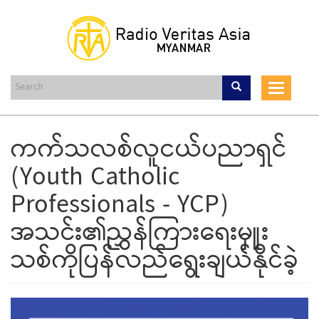
Skip
to
main
content
Toggle
navigat
ကက်သလစ်လူငယ်ပညာရှင်
(Youth Catholic
Professionals - YCP)
အသင်း၏ညွှန်ကြားရေးမှူး
သစ်ကိုပြန်လည်ရွေးချယ်နိုင်ခဲ့