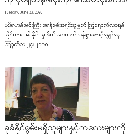
ကှ ပုပရှဟနှးမငှးကှီး ၏သတငှးစကား
Tuesday, June 23, 2020
ပုပ်ရဟန်းမင်းကြီး ဖရန်စစ်အရှင်သူမြတ် ကြွရောက်လာရန်
အိုင်ယာလန် နိုင်ငံမှ စိတ်အားထက်သန်စွာစောင့်မျှော်နေ
သြဂုတ်လ ၂၄၊ ၂၀၁၈
ခုခံနိုင်စွမ်းမရှိသူများနှင့်ကလေးများကို