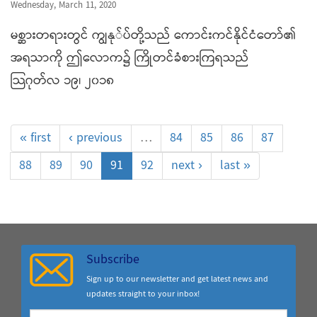
Wednesday, March 11, 2020
မစ္ဆားတရားတွင် ကျွနု်​ပ်တို့သည် ကောင်းကင်နိုင်ငံတော်၏
အရသာကို ဤ​လောက၌ ကြိုတင်ခံစားကြရသည်
သြဂုတ်လ ၁၉၊ ၂၀၁၈
« first
‹ previous
…
84
85
86
87
88
89
90
91
92
next ›
last »
Subscribe
Sign up to our newsletter and get latest news and
updates straight to your inbox!