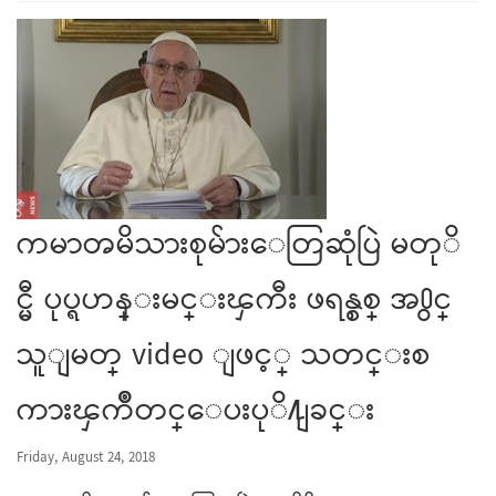
ကမာၻမိသားစုမ်ားေတြဆုံပြဲ မတုိ
င္မီ ပုပ္ရဟန္းမင္းၾကီး ဖရန္စစ္ အ႐ွင္
သူျမတ္ video ျဖင့္ သတင္းစ
ကားၾကဳိတင္ေပးပုိ႔ျခင္း
Friday, August 24, 2018