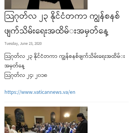
သြဂုတ်လ ၂၃ နိုင်ငံတကာ ကျွန်စနစ်
ဖျက်သိမ်းရေးအထိမ်​းအမှတ်​​နေ့
Tuesday, June 23, 2020
သြဂုတ်လ ၂၃ နိုင်ငံတကာ ကျွန်စနစ်ဖျက်သိမ်းရေးအထိမ်​း
အမှတ်​​နေ့
သြဂုတ်လ ၂၄၊ ၂၀၁၈
https://www.vaticannews.va/en