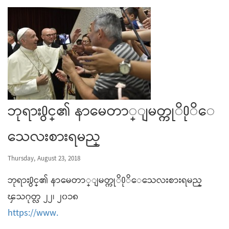
ဘုရား႐ွင္၏ နာမေတာ္ျမတ္ကုိ႐ုိေ
သေလးစားရမည္
Thursday, August 23, 2018
ဘုရား႐ွင္၏ နာမေတာ္ျမတ္ကုိ႐ုိေသေလးစားရမည္
ၾသဂုတ္လ ၂၂၊ ၂၀၁၈
https://www.