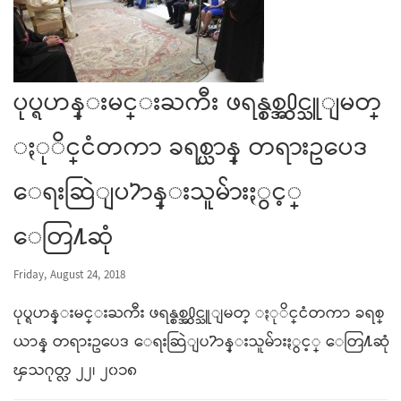
ပုပ္ရဟန္းမင္းႀကီး ဖရန္စစ္အ႐ွင္သူျမတ္
ႏုိင္ငံတကာ ခရစ္ယာန္ တရားဥပေဒ
ေရးဆြဲျပ႒ာန္းသူမ်ားႏွင့္
ေတြ႔ဆုံ
Friday, August 24, 2018
ပုပ္ရဟန္းမင္းႀကီး ဖရန္စစ္အ႐ွင္သူျမတ္ ႏုိင္ငံတကာ ခရစ္
ယာန္ တရားဥပေဒ ေရးဆြဲျပ႒ာန္းသူမ်ားႏွင့္ ေတြ႔ဆုံ
ၾသဂုတ္လ ၂၂၊ ၂၀၁၈