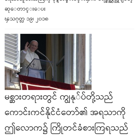
ဆုေတာင္းေပး
ၾသဂုတ္လ ၁၉၊ ၂၀၁၈
မစ္ဆားတရားတွင် ကျွနု်​ပ်တို့သည်
ကောင်းကင်နိုင်ငံတော်၏ အရသာကို
ဤ​လောက၌ ကြိုတင်ခံစားကြရသည်