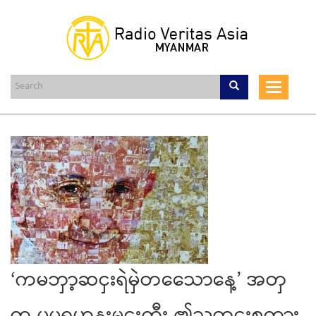
Skip
to
main
content
Toggle
navigat
‘ကမဘှာ့ဆငှးရဲမှဲတသေောနေ့’ အတှ