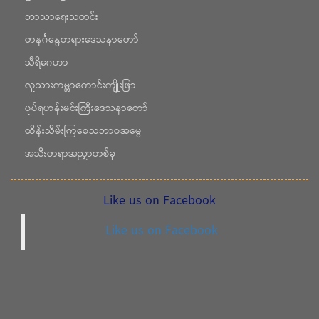
ဘာသာရေးသတင်း
တနင်္ဂနွေတရားဒေသနာတော်
သီရိဂေဟာ
လူသားကမ္ဘာကောင်းကျိုးဖြာ
ပုပ်ရဟန်းမင်းကြီးဒေသနာတော်
ထိန်းသိမ်းကြစေသဘာဝအမွေ
အသီးတရာအညှာတစ်ခု
Like us on Facebook
Like us on Facebook