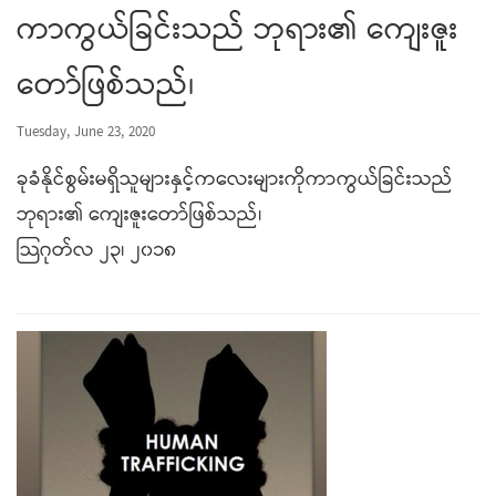
ကာကွယ်ခြင်းသည် ဘုရား၏ ကျေးဇူး
တော်ဖြစ်သည်၊
Tuesday, June 23, 2020
ခုခံနိုင်စွမ်းမရှိသူများနှင့်ကလေးများကိုကာကွယ်ခြင်းသည်
ဘုရား၏ ကျေးဇူးတော်ဖြစ်သည်၊
သြဂုတ်လ ၂၃၊ ၂၀၁၈