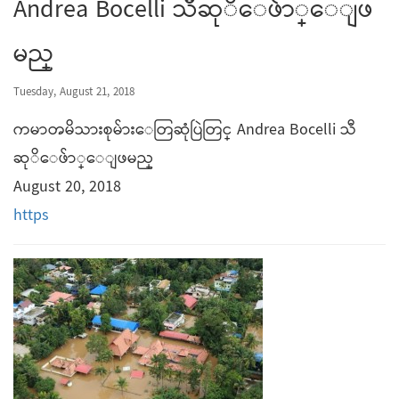
Andrea Bocelli သီဆုိေဖ်ာ္ေျဖ
မည္
Tuesday, August 21, 2018
ကမာၻမိသားစုမ်ားေတြဆုံပြဲတြင္ Andrea Bocelli သီ
ဆုိေဖ်ာ္ေျဖမည္
August 20, 2018
https