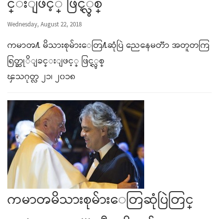
င္းျဖင့္ ဖြင့္လွစ္
Wednesday, August 22, 2018
ကမာၻ႔ မိသားစုမ်ားေတြ႔ဆုံပြဲ ညေနေမတၱာ အတူတကြ
ရြတ္ဆုိျခင္းျဖင့္ ဖြင့္လွစ္
ၾသဂုတ္လ ၂၁၊ ၂၀၁၈
ကမာၻမိသားစုမ်ားေတြဆုံပြဲတြင္