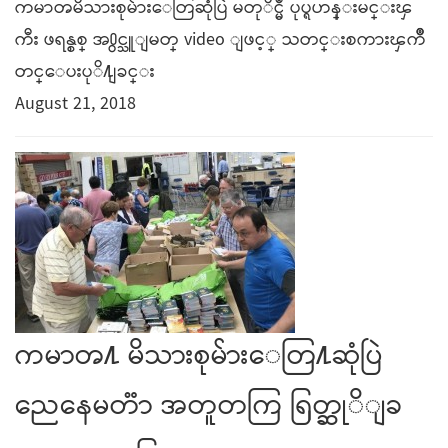
ကမာၻမိသားစုမ်ားေတြဆုံပြဲ မတုိင္မီ ပုပ္ရဟန္းမင္းၾ
ကီး ဖရန္စစ္ အ႐ွင္သူျမတ္ video ျဖင့္ သတင္းစကားၾကဳိ
တင္ေပးပုိ႔ျခင္း
August 21, 2018
ကမာၻ႔ မိသားစုမ်ားေတြ႔ဆုံပြဲ
ညေနေမတၱာ အတူတကြ ရြတ္ဆုိျခ