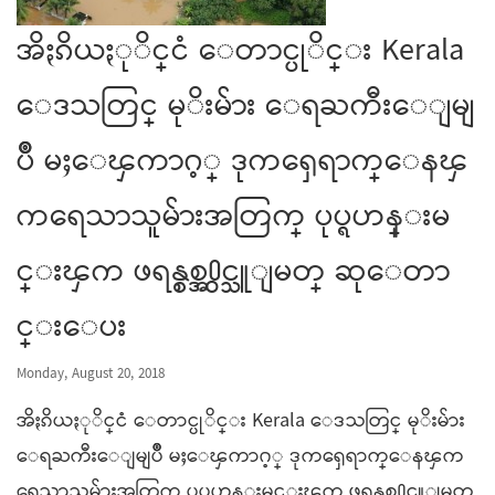
အိႏၵိယႏုိင္ငံ ေတာင္ပုိင္း Kerala
ေဒသတြင္ မုိးမ်ား ေရႀကီးေျမျ
ပဳိ မႈေၾကာဂ့္ ဒုကၡေရာက္ေနၾ
ကရေသာသူမ်ားအတြက္ ပုပ္ရဟန္းမ
င္းၾက ဖရန္စစ္အ႐ွင္သူျမတ္ ဆုေတာ
င္းေပး
Monday, August 20, 2018
အိႏၵိယႏုိင္ငံ ေတာင္ပုိင္း Kerala ေဒသတြင္ မုိးမ်ား
ေရႀကီးေျမျပဳိ မႈေၾကာဂ့္ ဒုကၡေရာက္ေနၾက
ရေသာသူမ်ားအတြက္ ပုပ္ရဟန္းမင္းၾက ဖရန္စစ္အ႐ွင္သူျမတ္