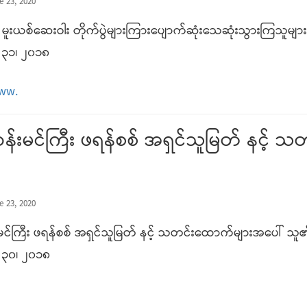
e 23, 2020
ူ မူးယစ်ဆေးဝါး တိုက်ပွဲများကြားပျောက်ဆုံးသေဆုံးသွားကြသူများ
၃၁၊ ၂၀၁၈
www.
ဟန်းမင်ကြီး ဖရန်စစ် အရှင်သူမြတ် နင့်
e 23, 2020
မင်ကြီး ဖရန်စစ် အရှင်သူမြတ် နင့် သတင်းထောက်များအပေါ် သူ၏ 
၃၀၊ ၂၀၁၈