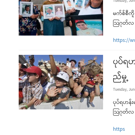
Tuesday, Jun
မက်စ်စီကိ
သြဂုတ်လ 
https://
ပုပ်ရ
ည်မှု့
Tuesday, Jun
ပုပ်ရဟန်း
သြဂုတ်လ 
https