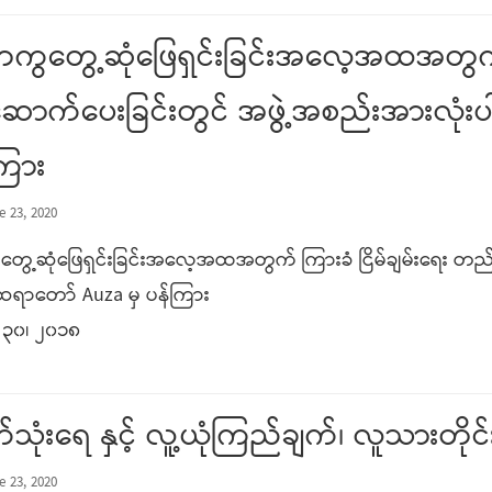
ွတွေ့ဆုံဖြေရှင်းခြင်းအလေ့အထအတွက် ကြ
ာက်ပေးခြင်းတွင် အဖွဲ့အစည်းအားလုံးပါဝ
ကြား
e 23, 2020
ေ့ဆုံဖြေရှင်းခြင်းအလေ့အထအတွက် ကြားခံ ငြိမ်ချမ်းရေး တည်ဆ
ပ်ဆရာတော် Auza မှ ပန်ကြား
၃၀၊ ၂၀၁၈
ုံးရေ နှင့် လူ့ယုံကြည်ချက်၊ လူသားတိုင
e 23, 2020