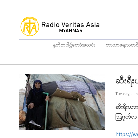
Skip
to
main
content
နှုတ်ကပါဌ်တော်အလင်း
ဘာသာရေးသတင်
ဆီးရီ
Tuesday, Jun
ဆီးရီးယား
သြဂုတ်လ 
https://w