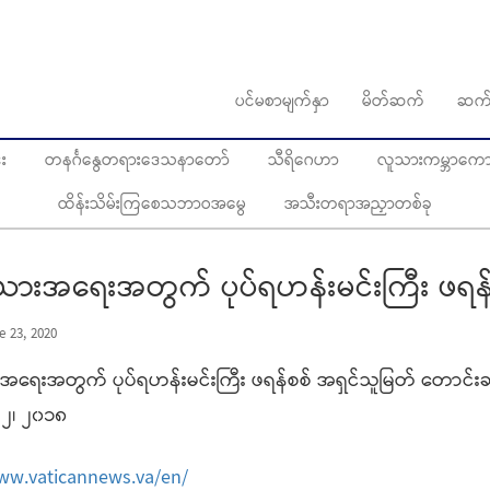
ပင်မစာမျက်နှာ
မိတ်ဆက်
ဆက်
း
တနင်္ဂနွေတရားဒေသနာတော်
သီရိဂေဟာ
လူသားကမ္ဘာကောင်
ထိန်းသိမ်းကြစေသဘာဝအမွေ
အသီးတရာအညှာတစ်ခု
းယားအရေးအတွက် ပုပ်ရဟန်းမင်းကြီး ဖရန်
e 23, 2020
အရေးအတွက် ပုပ်ရဟန်းမင်းကြီး ဖရန်စစ် အရှင်သူမြတ် တောင်းဆ
၂၊ ၂၀၁၈
ww.vaticannews.va/en/