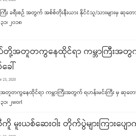
e 23, 2020
ကြီး ခရီးစဉ် အတွက် အစ်စ်တိုးနီးယား နိုင်ငံသူ/သားများမှ ဆုတောင
၃၁၊ ၂၀၁၈
်ပ်တို့အတူတကွနေထိုင်ရာ ကမ္ဘာကြီးအတွက
်ခေါ်
e 23, 2020
ို့အတူတကွနေထိုင်ရာ ကမ္ဘာကြီးအတွက် ရဟန်းမင်းကြီး မှ ဆုတော
၃၁၊ ၂worl
ီကိူ မူးယစ်ဆေးဝါး တိုက်ပွဲများကြားပျေ