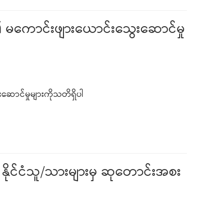
မကောင်းဖျားယောင်းသွေးဆောင်မှု
ာင်မှုများကိုသတိရှိပါ
 နိုင်ငံသူ/သားများမှ ဆုတောင်းအစး