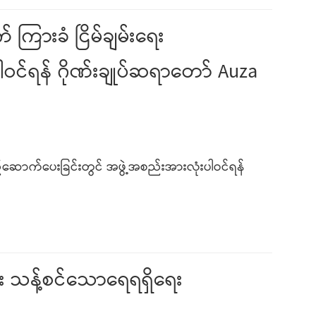
ားခံ ငြိမ်ချမ်းရေး
င်ရန် ဂိုဏ်းချုပ်ဆရာတော် Auza
ောက်ပေးခြင်းတွင် အဖွဲ့အစည်းအားလုံးပါဝင်ရန်
်း သန့်စင်သောရေရရှိရေး