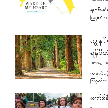
Tuesday, Jun
ရဟန်းမင်း
သြဂုတ်လ 
ကျွနု
ရန်ဖိတ
Tuesday, Jun
ကျွနု်ပ်တ
သြဂုတ်လ 
မက်စ်စ