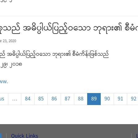
စုသည် အဓိပ္ပါယ်ပြည့်ဝသော ဘုရား၏ စီမံ
e 23, 2020
် အဓိပ္ပါယ်ပြည့်ဝသော ဘုရား၏ စီမံကိန်းဖြစ်သည်
၂၉၊ ၂၀၁၈
www.
us
…
84
85
86
87
88
89
90
91
92
Quick Links