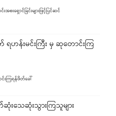
်းအစးရှောင်ခြင်းများဖြင့်ပြင်ဆင်
် ရဟန်းမင်းကြီး မှ ဆုတောင်းကြ
င်းကြရန်ဖိတ်ခေါ်
ာက်ဆုံးသေဆုံးသွားကြသူများ