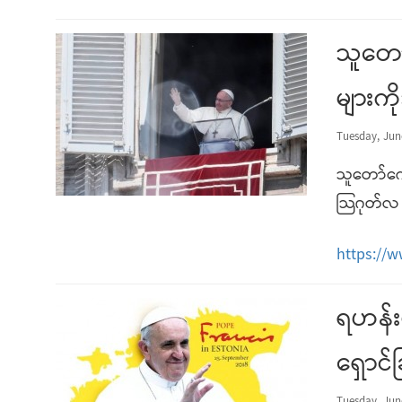
သူတော
များကိ
Tuesday, Jun
သူတော်ကေ
သြဂုတ်လ 
https://
ရဟန်းမ
ရှောင်ခ