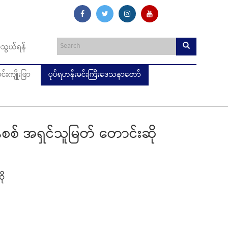
သွယ်ရန်
းကျိုးဖြာ
ပုပ်ရဟန်းမင်းကြီးဒေသနာတော်
စစ် အရှင်သူမြတ် တောင်းဆို
ို