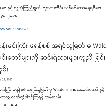
ရေ နှင့် လူ့ယုံကြည်ချက်၊ လူသားတိုင်း သန့်စင်သောရေရရှိရေး
၃၀၊ ၂၀၁၈
www.vaticannews
န်းမင်းကြီး ဖရန်စစ် အရှင်သူမြတ် မှ W
င်းတော်များကို ဆင်းရဲသားများကူညီ ခ
မ်း
e 23, 2020
မင်းကြီး ဖရန်စစ် အရှင်သူမြတ် မှ Waldensians အသင်းတော် နှ
ူတကွ လက်တွဲပါဝင်ကြရန် ကမ်းလှမ်း
၂၉၊ ၂၀၁၈