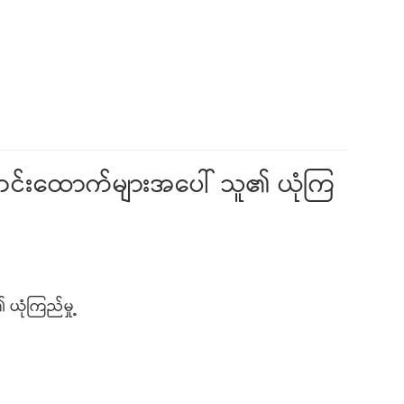
 သတင်းထောက်များအပေါ် သူ၏ ယုံကြ
ယုံကြည်မှု့