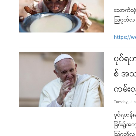
သောက်သုံး
သြဂုတ်လ 
https://
ပုပ်ရဟ
စ် အသ
ကမ်းလှ
Tuesday, Jun
ပုပ်ရဟန်း
ခြင်း၌အတ
သြဂုတ်လ 