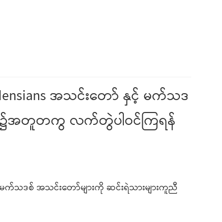
aldensians အသင်းတော် နှင့် မက်သဒ
ြင်း၌အတူတကွ လက်တွဲပါဝင်ကြရန်
င့် မက်သဒစ် အသင်းတော်များကို ဆင်းရဲသားများကူညီ