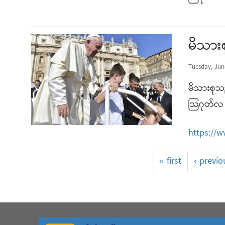
မိသား
Tuesday, Jun
မိသားစုသည
သြဂုတ်လ 
https://
« first
‹ previo