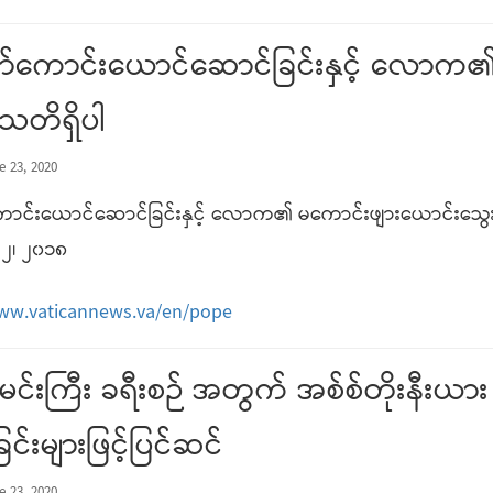
်ကောင်းယောင်ဆောင်ခြင်းနှင့် လောက၏ 
ုသတိရှိပါ
e 23, 2020
ာင်းယောင်ဆောင်ခြင်းနှင့် လောက၏ မကောင်းဖျားယောင်းသွေးဆေ
၂၊ ၂၀၁၈
www.vaticannews.va/en/pope
င်းကြီး ခရီးစဉ် အတွက် အစ်စ်တိုးနီးယား
ြင်းများဖြင့်ပြင်ဆင်