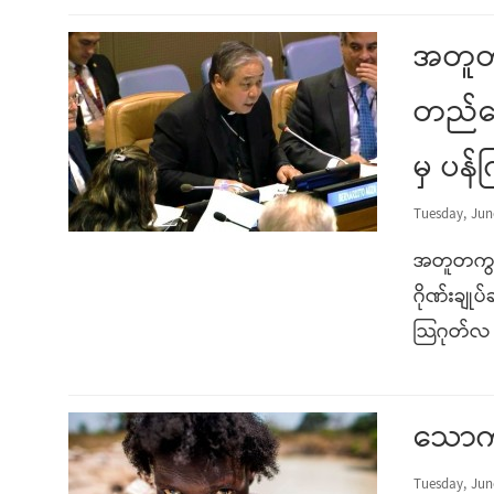
အတူတက
တည်ဆေ
မှ ပန်
Tuesday, Jun
အတူတကွတွ
ဂိုဏ်းချု
သြဂုတ်လ 
သောက်သ
Tuesday, Jun