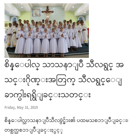
စိန္ေပါလ္ သာသနာျပဳ သီလရွင္ အ
သင္းဂိုဏ္းအတြက္ သီလရွင္ေျ
ခာက္ပါးရရွိျခင္းသတင္း
Friday, May 31, 2019
စိန္ေပါလ္သာသနာျပဳသီလ႐ွင္မ်ား၏ ပထမသစၥာျပဳျခင္း၊
တစ္သက္သစၥာျပဳျခင္းႏွင့္