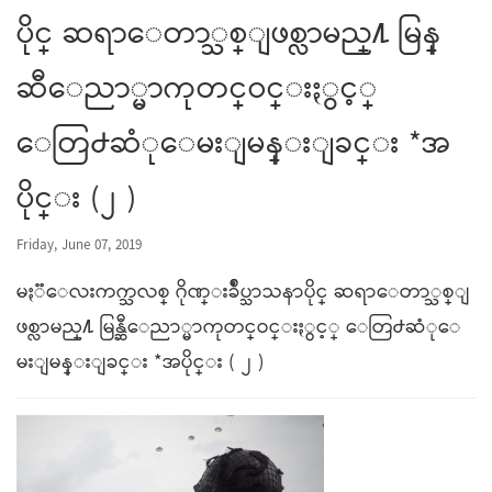
ပိုင္ ဆရာေတာ္သစ္ျဖစ္လာမည္႔ မြန္
ဆီေညာ္မာကုတင္ဝင္းႏွင့္
ေတြ႕ဆံုေမးျမန္းျခင္း *အ
ပိုင္း (၂ )
Friday, June 07, 2019
မႏၱေလးကက္သလစ္ ဂိုဏ္းခ်ဳပ္သာသနာပိုင္ ဆရာေတာ္သစ္ျ
ဖစ္လာမည္႔ မြန္ဆီေညာ္မာကုတင္ဝင္းႏွင့္ ေတြ႕ဆံုေ
မးျမန္းျခင္း *အပိုင္း ( ၂ )