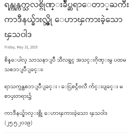
ရန္ကုန္ကက္သလစ္ဂိုဏ္းခ်ဳပ္ဆရာေတာ္ႀကီး
ကာဒီနယ္ခ်ားလ္စ္ဘို ေဟာၾကားခဲ့သော
ၾသ၀ါဒ
Friday, May 31, 2019
စိန္ေပါလ္ သာသနာျပဳ သီလရွင္ အသင္းဂိုဏ္းမွ ပထမ
သစၥာျပဳျခင္း၊
ရာသက္ပန္သစၥာျပဳျခင္း ၊ ေငြစင္ဂ်ဴဗလီ က်င္းပျခင္း မ
စာၦးတရား၌
ကာဒီနယ္ခ်ာလ္းစ္ဘို ေဟာၾကားခဲ့သော ၾသ၀ါဒ
(၂၅.၅.၂၀၁၉)