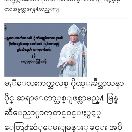
ကာအမွတ္တရေန႔လည္းျ
မႏၱေလးကက္သလစ္ ဂိုဏ္းခ်ဳပ္သာသနာ
ပိုင္ ဆရာေတာ္သစ္ျဖစ္လာမည္႔ မြန္
ဆီေညာ္မာကုတင္ဝင္းႏွင့္
ေတြ႕ဆံုေမးျမန္းျခင္း အပို