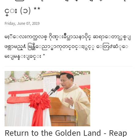
င္း (၁) **
Friday, June 07, 2019
မႏၱေလးကက္သလစ္ ဂိုဏ္းခ်ဳပ္သာသနာပိုင္ ဆရာေတာ္သစ္ျ
ဖစ္လာမည္႔ မြန္ဆီေညာ္မာကုတင္ဝင္းႏွင့္ ေတြ႕ဆံုေ
မးျမန္းျခင္း *
Return to the Golden Land - Reap