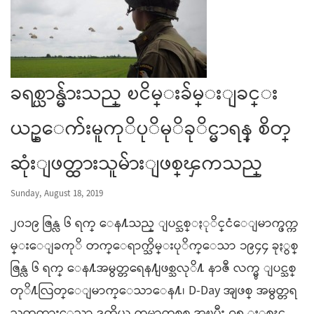
ခရစ္ယာန္မ်ားသည္ ၿငိမ္းခ်မ္းျခင္း
ယဥ္ေက်းမူကုိပုိမုိခုိင္မာရန္ စိတ္
ဆုံးျဖတ္ထားသူမ်ားျဖစ္ၾကသည္
Sunday, August 18, 2019
၂၀၁၉ ဇြန္လ ၆ ရက္ ေန႔သည္ ျပင္သစ္ႏုိင္ငံေျမာက္ဖက္က
မ္းေျခကုိ တက္ေရာက္သိမ္းပုိက္ေသာ ၁၉၄၄ ခုႏွစ္
ဇြန္လ ၆ ရက္ ေန႔အမွတ္တရေန႔ျဖစ္သလုိ႔ နာဇီ လက္မွ ျပင္သစ္
တုိ႔လြတ္ေျမာက္ေသာေန႔၊ D-Day အျဖစ္ အမွတ္တရ
သတ္မွတ္ထားေသာ ဒုတိယ ကမာၻစစ္ အၿပီး ၇၅ ႏွစ္ၾ