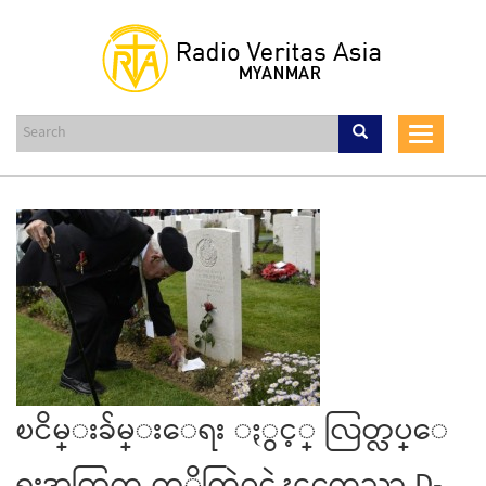
Skip
to
main
content
Toggle
navigat
ၿငိမ္းခ်မ္းေရး ႏွင့္ လြတ္လပ္ေ