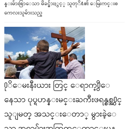
န္းမ်ားစြာေသာ မိခင္မ်ားႏွင့္ သူတုိ႔၏ ေမြးကင္းစ
ကေလးသူမ်ားသည္
႐ုိေမးနီးယား တြင္ ေရာက္႐ွိေ
နေသာ ပုပ္ရဟန္းမင္းႀကီးဖရန္စစ္အ႐ွင္
သူျမတ္ အသင္းေတာ္ မွားခဲ့ေ