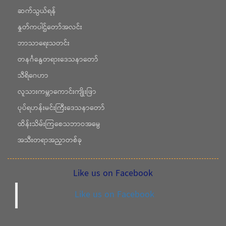
ဆက်သွယ်ရန်
နှုတ်ကပါဌ်တော်အလင်း
ဘာသာရေးသတင်း
တနင်္ဂနွေတရားဒေသနာတော်
သီရိဂေဟာ
လူသားကမ္ဘာကောင်းကျိုးဖြာ
ပုပ်ရဟန်းမင်းကြီးဒေသနာတော်
ထိန်းသိမ်းကြစေသဘာဝအမွေ
အသီးတရာအညှာတစ်ခု
Like us on Facebook
Like us on Facebook