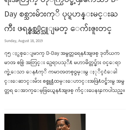
ရးအတြက္ တုိက္ပြဲဝင္ခဲ့ၾကေသာ D-
Day စစ္သားမ်ားကုိ ပုပ္ရဟန္းမင္းႀ
ကီး ဖရန္စစ္အ႐ွင္သူျမတ္ ေက်းဇူးတင္
Sunday, August 18, 2019
၇၅ ႏွစ္ေျမာက္ D-Day အမွတ္တရေန႔အျဖစ္ ဒုတိယက
မာၻ စစ္ပြဲ အတြင္း ဥေရာပသုိ႔ မဟာမိတ္တပ္မ်ား ဝင္ေရာ
က္ခဲ့ေသာ ေန႔ကုိ ကမာၻတစ္ဝွမ္းမွ ႏုိင္ငံေခါ
င္းေဆာင္းမ်ား စစ္မူ႔ွထမ္းေဟာင္းအဖြဲ႔ဝင္မ်ားမွ အမွ
တ္တရ ေအာက္ေမ့ဖြယ္ရေန႔အျဖစ္ က်င္းပေနၾကပါသည္။