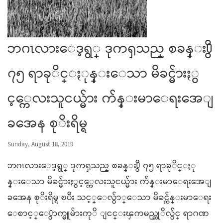
ဘဂၤလားေဒ့ရွ္ ဒုကၡသည္ စခန္း႐ွိ
၇၅ ရာခုိင္ႏုန္းေသာ မိခင္မ်ားႏွ
င့္ကေလးသူငယ္မ်ား က်န္းမာေရးအေျ
ခအေန စုိးရိမ္ရ
Sunday, August 18, 2019
ဘဂၤလားေဒ့ရွ္ ဒုကၡသည္ စခန္း႐ွိ ၇၅ ရာခုိင္ႏု
န္းေသာ မိခင္မ်ားႏွင့္ကေလးသူငယ္မ်ား က်န္းမာေရးအေျ
ခအေန စုိးရိမ္ရ ၿပီး သင့္ေလွ်ာ္ေသာ မိခင္က်န္းမာေရး
ေစာင့္ေ႐ွာက္မူမ်ားကုိ ျငင္းၾကမည္ဆုိလွ်င္ ရာဂဏ