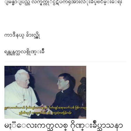
ျမန္မာျပည္က လက္နက္ကုိင္ပဋိပကၡအားလံုးခ်ဳပ္ၿငိမ္းေရး
ကာဒီနယ္ ခ်ားလ္စ္ဘို
ရန္ကုန္ကက္သလစ္ဂိုဏ္းခ်ဳ
မႏၱေလးကက္သလစ္ ဂိုဏ္းခ်ဳပ္သာသနာ