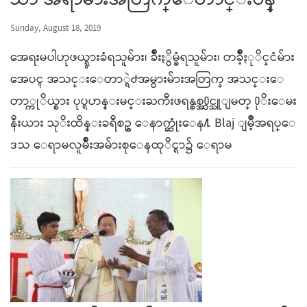
သာ အရာမ်ားအတြက္ေတာင္းပန္
Sunday, August 18, 2019
အေရးမပါဟုဖယ္ရွားခံရသူမ်ား၊ ခ်ဳိးႏွိမ္ခံရသူမ်ား၊ တခ်ဳိ့ႏုိင္ငံမ်ား
အေပၚ အသင္းေတာ္ရဲ႕အမွားမ်ားအတြက္ အသင္းေ
တာ္ကုိယ္စား ပုပ္ရဟန္းမင္းႀကီးဖရန္စစ္အ႐ွင္သူျမတ္ ႐ုိးေမး
နီးယား သုိးထိန္းခရီစဥ္ ေနာက္ဆုံးေန႔ Blaj ျမဳိ့အရပ္ေ
ဒသ ေရာမလူမ်ဳိးအမ်ားစုေနထုိင္ရာ၌ ေရာမ