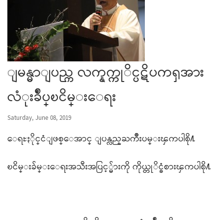
ျမန္မာျပည္က လက္နက္ကုိင္ပဋိပကၡအား
လံုးခ်ဳပ္ၿငိမ္းေရး
Saturday, June 08, 2019
ေရႊႏိုင္ငံျဖစ္ေအာင္ ျပန္လည္ႀကိဳးပမ္းၾကပါစို႔
ၿငိမ္းခ်မ္းေရးအသီးအပြင့္မ်ားကို ကိုယ္တုိင္ခံစားၾကပါစို႔