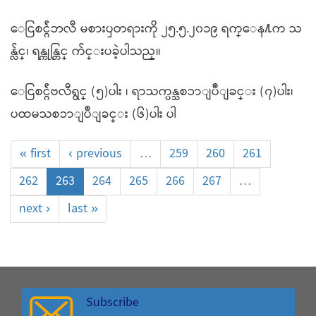
ေငြစင္ဂ်ဴဘလီ မစားၦတရားကို ၂၅.၅.၂၀၁၉ ရက္ေန႔က သ
န္လ်င္၊ ရန္ကုန္တြင္ က်င္းပခဲ့ပါသည္။
ေငြစင္ဂ်ဴဗလီရွင္ (၅)ပါး ၊ ရာသက္ပန္သစၥာျပဳျခင္း (၇)ပါး၊
ပထမသစၥာျပဳျခင္း (၆)ပါး ပါ
« first
‹ previous
…
259
260
261
262
263
264
265
266
267
…
next ›
last »
Subscribe