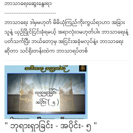
ဘာသာရေးဆွေးနွေးရာ
-----------------------------
ဘာသာရေး ဒါမှမဟုတ် မိမိယုံကြည်ကိုးကွယ်ရာဟာ အခြား
သူနဲ့ ယှဉ်ပြိုင်ငြင်းခုံရမယ့် အရာလုံး၀မဟုတ်ပါ။ ဘာသာရေးနဲ့
ပတ်သက်ပြီး ဘယ်တော့မှ အငြင်းအခုံမလုပ်နဲ့။ ဘာသာရေး
ဆိုတာ သင်ရိုးတန်းထဲက ဘာသာရပ်တစ်
" ဘုရားရှာခြင်း - အပိုင်း- ၅ "