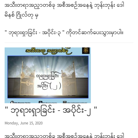
အသီးတရာအညှာတစ်ခု အစီအစဉ်အနေနဲ့ ဘုန်းဘုန်း ဒေါ
မိနစ် ဂြိုလ်တု မှ
" ဘုရားရှာခြင်း - အပိုင်း-၃ " ကိုတင်ဆက်ပေးသွားမှာပါ။
" ဘုရားရှာခြင်း - အပိုင်း-၂ "
Monday, June 15, 2020
အသီးတရာအညှာတစ်ခု အစီအစဉ်အနေနဲ့ ဘုန်းဘုန်း ဒေါ