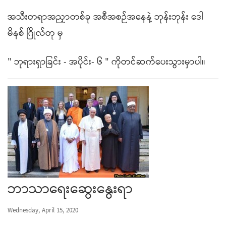
အသီးတရာအညှာတစ်ခု အစီအစဉ်အနေနဲ့ ဘုန်းဘုန်း ဒေါ
မိနစ် ဂြိုလ်တု မှ
" ဘုရားရှာခြင်း - အပိုင်း- ၆ " ကိုတင်ဆက်ပေးသွားမှာပါ။
ဘာသာရေးဆွေးနွေးရာ
Wednesday, April 15, 2020