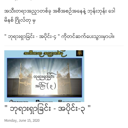
အသီးတရာအညှာတစ်ခု အစီအစဉ်အနေနဲ့ ဘုန်းဘုန်း ဒေါ
မိနစ် ဂြိုလ်တု မှ
" ဘုရားရှာခြင်း - အပိုင်း-၄ " ကိုတင်ဆက်ပေးသွားမှာပါ။
" ဘုရားရှာခြင်း - အပိုင်း-၃ "
Monday, June 15, 2020