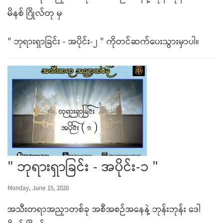
မိနစ် ဂြိုလ်တု မှ
" ဘုရားရှာခြင်း - အပိုင်း-၂ " ကိုတင်ဆက်ပေးသွားမှာပါ။
" ဘုရားရှာခြင်း - အပိုင်း-၁ "
Monday, June 15, 2020
အသီးတရာအညှာတစ်ခု အစီအစဉ်အနေနဲ့ ဘုန်းဘုန်း ဒေါ