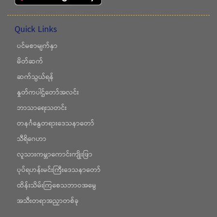
Quick Links
ပင်မစာမျက်နှာ
မိတ်ဆက်
ဆက်သွယ်ရန်
နှုတ်ကပါဌ်တော်အလင်း
ဘာသာရေးသတင်း
တနင်္ဂနွေတရားဒေသနာတော်
သီရိဂေဟာ
လူသားကမ္ဘာကောင်းကျိုးဖြာ
ပုပ်ရဟန်းမင်းကြီးဒေသနာတော်
ထိန်းသိမ်းကြစေသဘာဝအမွေ
အသီးတရာအညှာတစ်ခု