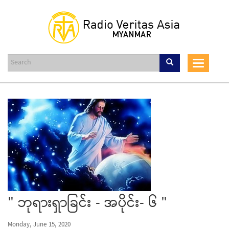
Skip
to
main
content
Toggle
navigat
" ဘုရားရှာခြင်း - အပိုင်း- ၆ "
Monday, June 15, 2020