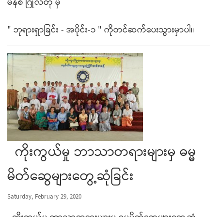
မိနစ် ဂြိုလ်တု မှ
" ဘုရားရှာခြင်း - အပိုင်း-၁ " ကိုတင်ဆက်ပေးသွားမှာပါ။
ကိုးကွယ်မှု ဘာသာတရားများမှ ဓမ္မ
မိတ်ဆွေများတွေ့ဆုံခြင်း
Saturday, February 29, 2020