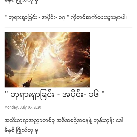
မိနစ် ဂြိုလ်တု မှ
" ဘုရားရှာခြင်း - အပိုင်း- ၁၇ " ကိုတင်ဆက်ပေးသွားမှာပါ။
" ဘုရားရှာခြင်း - အပိုင်း- ၁၆ "
Monday, July 06, 2020
အသီးတရာအညှာတစ်ခု အစီအစဉ်အနေနဲ့ ဘုန်းဘုန်း ဒေါ
မိနစ် ဂြိုလ်တု မှ