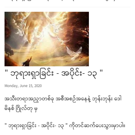
" ဘုရားရှာခြင်း - အပိုင်း- ၁၃ "
Monday, June 15, 2020
အသီးတရာအညှာတစ်ခု အစီအစဉ်အနေနဲ့ ဘုန်းဘုန်း ဒေါ
မိနစ် ဂြိုလ်တု မှ
" ဘုရားရှာခြင်း - အပိုင်း- ၁၃ " ကိုတင်ဆက်ပေးသွားမှာပါ။