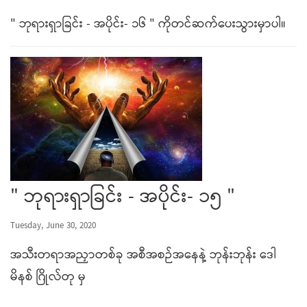
" ဘုရားရှာခြင်း - အပိုင်း- ၁၆ " ကိုတင်ဆက်ပေးသွားမှာပါ။
" ဘုရားရှာခြင်း - အပိုင်း- ၁၅ "
Tuesday, June 30, 2020
အသီးတရာအညှာတစ်ခု အစီအစဉ်အနေနဲ့ ဘုန်းဘုန်း ဒေါ
မိနစ် ဂြိုလ်တု မှ