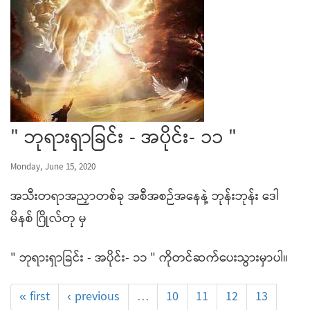
" ဘုရားရှာခြင်း - အပိုင်း- ၁၁ "
Monday, June 15, 2020
အသီးတရာအညှာတစ်ခု အစီအစဉ်အနေနဲ့ ဘုန်းဘုန်း ဒေါ
မိနစ် ဂြိုလ်တု မှ
" ဘုရားရှာခြင်း - အပိုင်း- ၁၁ " ကိုတင်ဆက်ပေးသွားမှာပါ။
« first
‹ previous
…
10
11
12
13