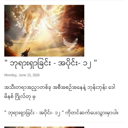
" ဘုရားရှာခြင်း - အပိုင်း- ၁၂ "
Monday, June 15, 2020
အသီးတရာအညှာတစ်ခု အစီအစဉ်အနေနဲ့ ဘုန်းဘုန်း ဒေါ
မိနစ် ဂြိုလ်တု မှ
" ဘုရားရှာခြင်း - အပိုင်း- ၁၂ " ကိုတင်ဆက်ပေးသွားမှာပါ။