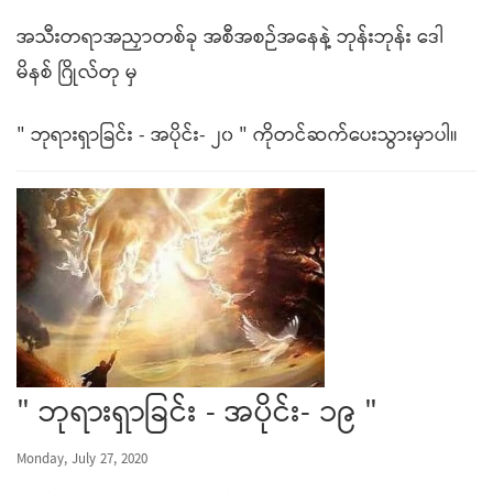
အသီးတရာအညှာတစ်ခု အစီအစဉ်အနေနဲ့ ဘုန်းဘုန်း ဒေါ
မိနစ် ဂြိုလ်တု မှ
" ဘုရားရှာခြင်း - အပိုင်း- ၂၀ " ကိုတင်ဆက်ပေးသွားမှာပါ။
" ဘုရားရှာခြင်း - အပိုင်း- ၁၉ "
Monday, July 27, 2020