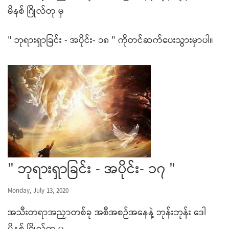
မိနစ် ဂြိုလ်တု မှ
" ဘုရားရှာခြင်း - အပိုင်း- ၁၈ " ကိုတင်ဆက်ပေးသွားမှာပါ။
" ဘုရားရှာခြင်း - အပိုင်း- ၁၇ "
Monday, July 13, 2020
အသီးတရာအညှာတစ်ခု အစီအစဉ်အနေနဲ့ ဘုန်းဘုန်း ဒေါ