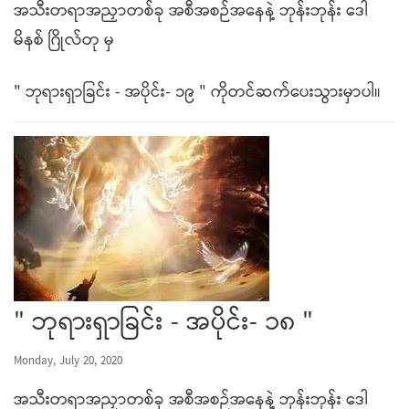
အသီးတရာအညှာတစ်ခု အစီအစဉ်အနေနဲ့ ဘုန်းဘုန်း ဒေါ
မိနစ် ဂြိုလ်တု မှ
" ဘုရားရှာခြင်း - အပိုင်း- ၁၉ " ကိုတင်ဆက်ပေးသွားမှာပါ။
" ဘုရားရှာခြင်း - အပိုင်း- ၁၈ "
Monday, July 20, 2020
အသီးတရာအညှာတစ်ခု အစီအစဉ်အနေနဲ့ ဘုန်းဘုန်း ဒေါ