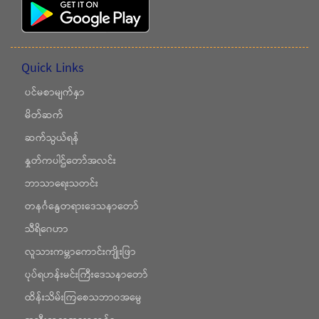
Quick Links
ပင်မစာမျက်နှာ
မိတ်ဆက်
ဆက်သွယ်ရန်
နှုတ်ကပါဌ်တော်အလင်း
ဘာသာရေးသတင်း
တနင်္ဂနွေတရားဒေသနာတော်
သီရိဂေဟာ
လူသားကမ္ဘာကောင်းကျိုးဖြာ
ပုပ်ရဟန်းမင်းကြီးဒေသနာတော်
ထိန်းသိမ်းကြစေသဘာဝအမွေ