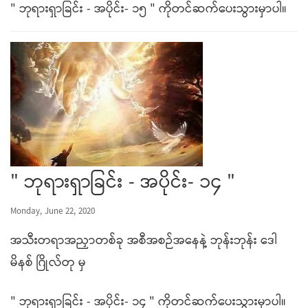
" ဘုရားရှာခြင်း - အပိုင်း- ၁၅ " ကိုတင်ဆက်ပေးသွားမှာပါ။
" ဘုရားရှာခြင်း - အပိုင်း- ၁၄ "
Monday, June 22, 2020
အသီးတရာအညှာတစ်ခု အစီအစဉ်အနေနဲ့ ဘုန်းဘုန်း ဒေါ
မိနစ် ဂြိုလ်တု မှ
" ဘုရားရှာခြင်း - အပိုင်း- ၁၄ " ကိုတင်ဆက်ပေးသွားမှာပါ။