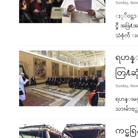
Sunday, Nove
ႏုိဝင္ဘ
င္စီ အဖြ
သံစုံက်ဴ 
ရဟန္း
တြ႔ဆု
Sunday, Nove
ရဟန္းမင္
သားမ်ားႏွ
ကင္မရ