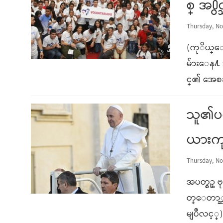
စ္ အ႐
Thursday, No
(ကုိယ္ေ
မ်ားေန႔
င္၏ အေစခ
သူ၏ပ
ယားကု
Thursday, No
အပတ္စဥ္ 
တ္ေတာ္ဆ
မျပဳလင္