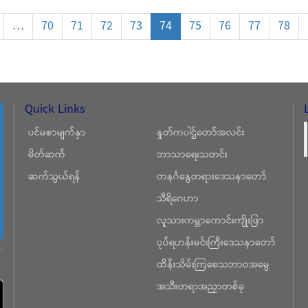
…
70
71
72
73
74
75
76
77
78
Quick Links
ပင်မစာမျက်နှာ
နှုတ်ကပါဌ်တော်အလင်း
မိတ်ဆက်
ဘာသာရေးသတင်း
ဆက်သွယ်ရန်
တနင်္ဂနွေတရားဒေသနာတော်
သီရိဂေဟာ
လူသားကမ္ဘာကောင်းကျိုးဖြာ
ပုပ်ရဟန်းမင်းကြီးဒေသနာတော်
ထိန်းသိမ်းကြစေသဘာဝအမွေ
အသီးတရာအညှာတစ်ခု