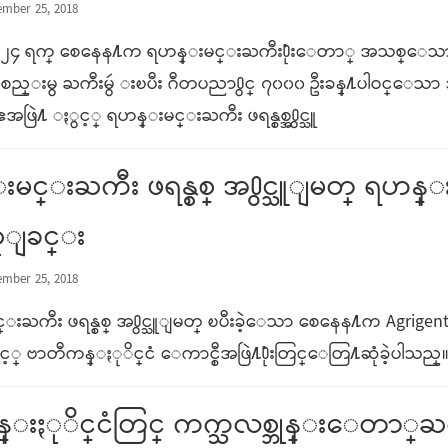
mber 25, 2018
ာ ၂၄ ရက္ စေနေန႔က ရဟန္းမင္းႀကီး႐ုံးေတာ္ အသစ္ေသ
ဲ႔အစည္းမွ ႀကီးမွဴ းၿပီး ဂီတပညာ႐ွင္ ၇၀၀၀ ဦးခန္႔ပါဝင္ေ
းဧအဖြဲ႔ ႏွင့္ ရဟန္းမင္းႀကီး ဖရန္စစ္အ႐ွင္သူ
မင္းႀကီး ဖရန္စစ္ အ႐ွင္သူျမတ္ ရဟန္
ံျခင္း
mber 25, 2018
းႀကီး ဖရန္စစ္ အ႐ွင္သူျမတ္ ၿပီးခဲ့ေသာ စေနေန႔က Agrigento
င့္ ဗာတီကန္ႏုိင္ငံ ေကာင္စီအဖြဲ႔႐ုံးတြင္ေတြ႔ဆုံခဲ့ပါသည္
ြန္းႏုိင္ငံတြင္ ကက္သလစ္ဘုန္းေတာ္ႀကီ