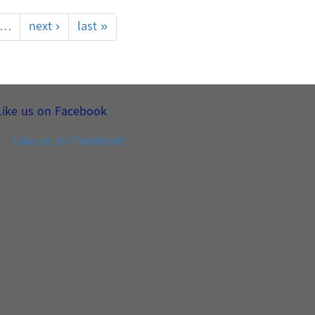
…
next ›
last »
Like us on Facebook
Like us on Facebook