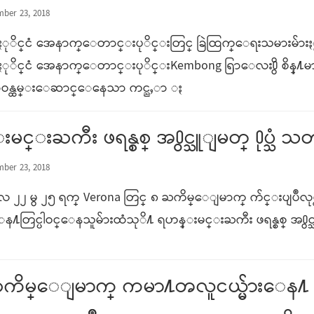
mber 23, 2018
ႏုိင္ငံ အေနာက္ေတာင္းပုိင္းတြင္ ခြဲထြက္ေရးသမားမ်ားႏွင့္ စ
္းႏုိင္ငံ အေနာက္ေတာင္းပုိင္းKembong ရြာေလး႐ွိ စိ
စ္တာဝန္ထမ္းေဆာင္ေနေသာ ကင္ညႇာ ႏ
မင္းႀကီး ဖရန္စစ္ အ႐ွင္သူျမတ္ ႐ုပ္သ
mber 23, 2018
လ ၂၂ မွ ၂၅ ရက္ Verona တြင္ ၈ ႀကိမ္ေျမာက္ က်င္းပျပဳလ
 ပြဲေန႔တြင္ပါဝင္ေနသူမ်ားထံသုိ႔ ရဟန္းမင္းႀကီး ဖရန္စစ္ အ႐ွ
ႀကိမ္ေျမာက္ ကမာ႔ၻလူငယ္မ်ားေန႔ 