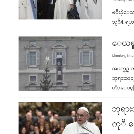
Tuesday, Nov
ၿပီးခဲ့ေသ
သုိ႔ ရဟန
ေယဇူး
Monday, Nove
အပတ္စဥ္
ဘုရားသခ
တၱာေပၚတ
ဘုရား
ကုိ ေ