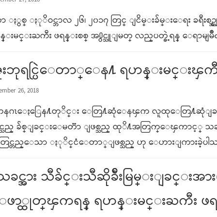
ember 27, 2018
ာ ႏွစ္ ႏုိဝင္ဘာလ ၂၆၊ ၂၀၁၇ တြင္ ျငိမ္းခ်မ္းေရး ခရီးစဥ္အျ
္းမင္းႀကီး ဖရန္းစစ္ အ႐ွင္သူျမတ္ လည္​ပတ္ခဲ့ရန္ ေရာမျမဳိ
ဘုရင္ပြဲေတာ္ေန႔ ရဟန္းမင္းၾကီး ဖ
mber 26, 2018
 တနဂၤေႏြေန႔တုိင္း ေတြ႔ဆုံေနၾက လူထုေတြ႔ဆုံျခင္း
င္သည္ ခ်စ္ျခင္းေမတၱာ ျဖစ္သည္ ထုိ႔အတြက္ေၾကာင့္ သ
ြင္တည္ေသာ ႏုိင္ငံေတာ္ျဖစ္သည္ ဟု ေဟားျကားခဲ့ပါသ
သခင္အား သီခ်င္းသီဆိုခ်ီးမြမ္းျခင္း
ဖာ္ထုတ္ၾကရန္ ရဟန္းမင္းႀကီး ဖရန္းစ