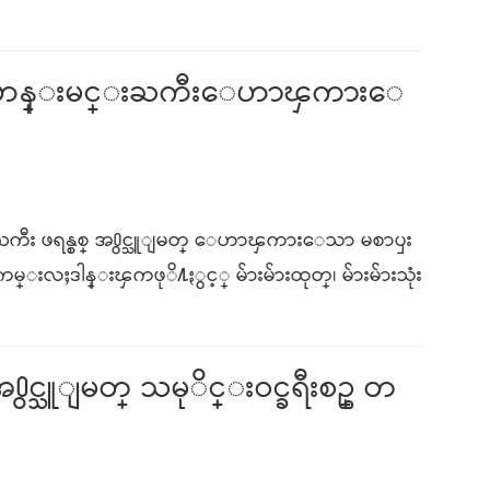
 ရဟန္းမင္းႀကီးေဟာၾကားေ
ကီး ဖရန္စစ္ အ႐ွင္သူျမတ္ ေဟာၾကားေသာ မစာၦး
းလႈဒါန္း​ၾကဖုိ႔ႏွင့္ မ်ားမ်ားထုတ္၊ မ်ားမ်ားသုံး
႐ွင္သူျမတ္ သမုိင္းဝင္ခရီးစဥ္ တ