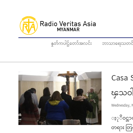
Skip
to
main
content
နှုတ်ကပါဌ်တော်အလင်း
ဘာသာရေးသတင်
Casa
ၾသဝ
Wednesday, N
ႏုိဝင္ဘ
တရား တြင