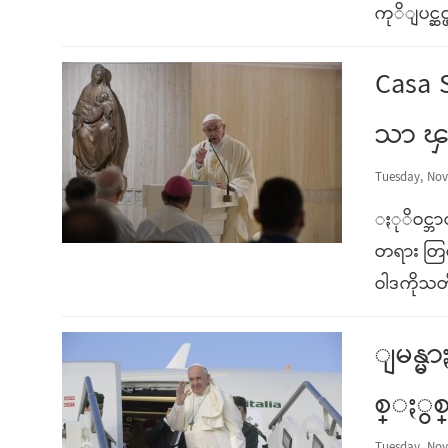
ကုိျပင္ဆင
Casa
သာ ၾ
Tuesday, Nov
ႏုိဝင္ဘ
တရား တြင
ဝါဒကိုသ
ျမန္မ
စ္ႏွစ