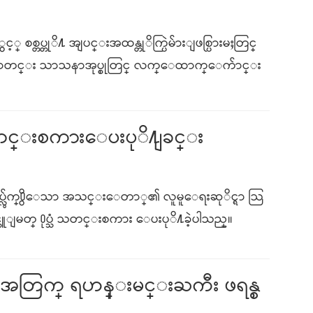
စ္တပ္တုိ႔ အျပင္းအထန္တုိက္ပြဲမ်ားျဖစ္ပြားမႈတြင္
န္႔မာတင္း သာသနာအုပ္စုတြင္ လက္ေထာက္ေက်ာင္း
ံ သတင္းစကားေပးပုိ႔ျခင္း
ုပ္လွ်က္႐ွိေသာ အသင္းေတာ္၏ လူမူေရးဆုိင္ရာ သြ
င္သူျမတ္ ႐ုပ္သံ သတင္းစကား ေပးပုိ႔ခဲ့ပါသည္။
အတြက္ ရဟန္းမင္းႀကီး ဖရန္စ