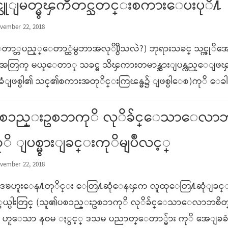
ွင္သူျမတ္မွၾကိဳတင္သတင္းစကားေပးပုိ႔
vember 22, 2018
တာ္တပည့္ေတာ္ထံမွဘာအလုိ႐ွိသလဲ?) ဘုရားသခင္ သင့္ကု
 အတြက္ မယ္ေတာ္ သခင္မ သိၾကားတမာန္အားျပန္လည္ေျဖ
ံျဖစ္ပါ၏ သင္၏စကားအတုိင္းကြၽန္မ၌ ျဖစ္ပါေစ)ကုိ ေခါင
စၥည္းဥစၥာကုိ လုိခ်င္ေသာေလာဘစိ
ိ ျပစ္မွားျခင္းကုိမျပဳလင့္
vember 22, 2018
ဗုဒၶဟူးေန႔တုိင္း ေတြ႔ဆုံေနၾက လူထုေတြ႔ဆုံျခင္းတြင္
ယ္ပါးတြင္ (သူ၏ပစၥည္းဥစၥာကုိ လုိခ်င္ေသာေလာဘစိတ္ 
့) ဟူေသာ နဝမ ႏွင့္ ဒသမ ပညာတ္ေတာ္မ်ား ကုိ အေျခခ