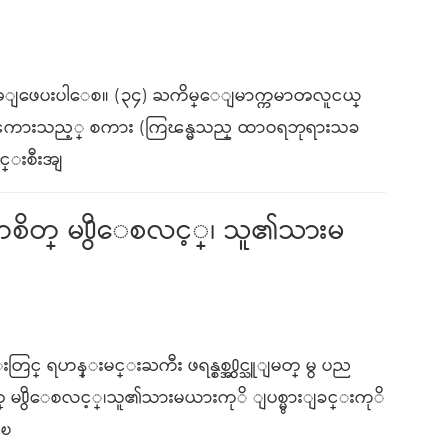
ိအေျဖေပးပါေစ။ (၃၄) ႀကိမ္ေျမာက္ကမာၻလူငယ္
ၾကားသည့္ စကား (ကြၽန္မသည္ ထာဝရဘုရားသခ
္းစီးအျ
တ္ မ႐ွိေစလင့္၊ သူ၏သားမ
 ရဟန္းမင္းႀကီး ဖရန္စစ္အ႐ွင္သူျမတ္ မွ ပည
မ႐ွိေစလင့္၊သူ၏သားမယားကုိ ျပစ္မွားျခင္းကုိ
ံၿ