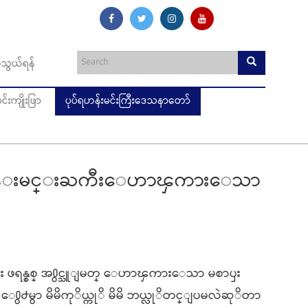
သွယ်ရန်
းကျိုးဖြာ
ပုပ်ရဟန်းမင်းကြီးဒေသနာတော်
 ရဟန္းမင္းႀကီးေဟာၾကားေသာ
း ဖရန္စစ္ အ႐ွင္သူျမတ္ ေဟာၾကားေသာ မစာၦး
႐ွ႕မွာ မိမိကုိယ္ကုိ မိမိ ဘယ္လုိတင္ျပမလဲဆုိတာ