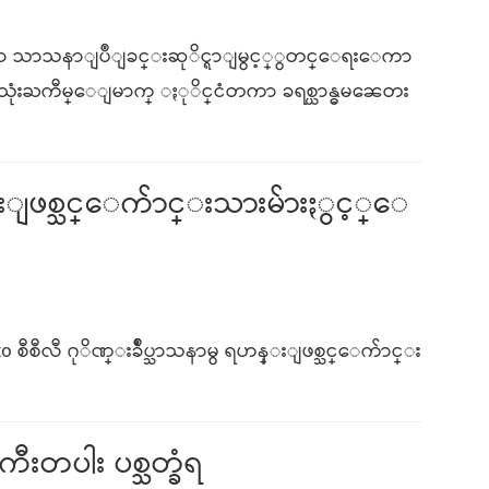
ာ သာသနာျပဳျခင္းဆုိင္ရာျမွင့္ွတင္ေရးေကာ
သာ သုံးႀကီမ္ေျမာက္ ႏုိင္ငံတကာ ခရစ္ယာန္ဓမၼေတး
းျဖစ္သင္ေက်ာင္းသားမ်ားႏွင့္ေ
 စီစီလီ ဂုိဏ္းခ်ဳပ္သာသနာမွ ရဟန္းျဖစ္သင္ေက်ာင္း
။
းတပါး ပစ္သတ္ခံရ