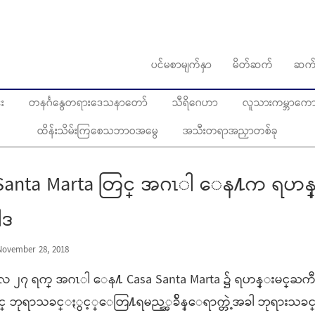
ပင်မစာမျက်နှာ
မိတ်ဆက်
ဆက်
း
တနင်္ဂနွေတရားဒေသနာတော်
သီရိဂေဟာ
လူသားကမ္ဘာကောင်
ထိန်းသိမ်းကြစေသဘာဝအမွေ
အသီးတရာအညှာတစ်ခု
 Santa Marta တြင္ အဂၤါ ေန႔က
ါဒ
ovember 28, 2018
ာလ ၂၇ ရက္ အဂၤါ ေန႔ Casa Santa Marta ၌ ရဟန္းမင္ႀကီ
္ ဘုရာသခင္ႏွင့္ေတြ႔ရမည့္အခ်ိန္ေရာက္တဲ့အခါ ဘုရားသခင္ေ