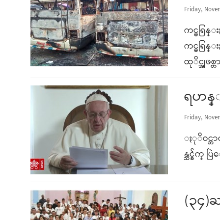
Friday, Nove
ကင္မရြန္း
ကင္မရြန
ထုိင္အျဖ
ရဟန္း
Friday, Nove
ႏုိဝင္ဘာ
န္သင္ခ်က္
(၃၄)