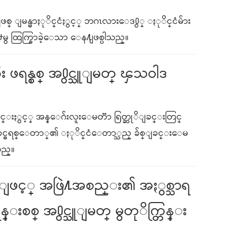
ဖစ္ ျမန္မာႏုိင္ငံႏွင့္ ဘဂၤလားေဒ႐ွ္ ႏုိင္ငံမ်ား
႕မွ ထြက္ခြာခဲ့ေသာ ေန႔ျဖစ္ပါသည္။
ရန္စစ္ အ႐ွင္သူျမတ္ ၾသဝါဒ
ႏွင့္ အန္ေဂ်းလူးေမတၱာ ရြတ္ဆုိျခင္းတြင္
ခင္ခရစ္ေတာ္၏ ႏုိင္ငံေတာ္သည္ ခ်စ္ျခင္းေမ
ည္။
အားျဖင့္ အဖြဲ႔အစည္း၏ အႏွစ္သာရ
စ္ အ႐ွင္သူျမတ္ မွတုိက္တြန္း