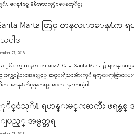
္ဖုိ႔ ေန႔စဥ္ မိမိအသက္႐ွင္ေနထုိင္မႈ၊
 Santa Marta တြင္ တနလၤာေန႔က
သဝါဒ
ember 27, 2018
ာလ ၂၆ ရက္ တနလၤာ ေန႔ Casa Santa Marta ၌ ရဟန္းမင္ႀ
္ ခရစ္ယာန္မ်ားအေနႏွင့္ ဆင္းရဲသားမ်ားကုိ ရက္ေရာစြာေပးကမ္
တိထားဆန္႔က်င္ၾကရန္ ​ေ​ဟာၾကားခဲ့ပါ
ာႏုိင္ငံသုိ႔ ရဟန္းမင္းႀကီး ဖရန္စစ္ အ
္ျပည့္ အမွတ္တရ