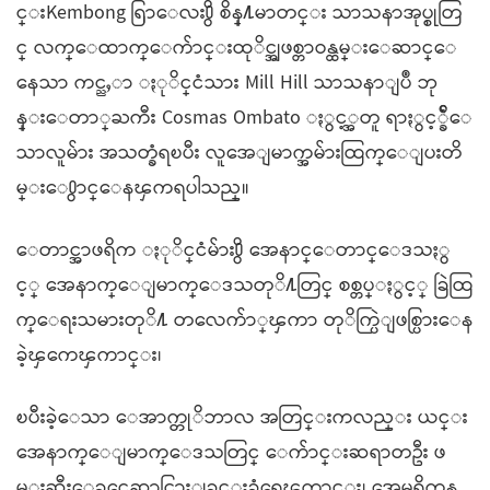
င္းKembong ရြာေလး႐ွိ စိန္႔မာတင္း သာသနာအုပ္စုတြ
င္ လက္ေထာက္ေက်ာင္းထုိင္အျဖစ္တာဝန္ထမ္းေဆာင္ေ
နေသာ ကင္ညႇာ ႏုိင္ငံသား Mill Hill သာသနာျပဳ ဘု
န္းေတာ္ႀကီး Cosmas Ombato ႏွင့္အတူ ရာႏွင့္ခ်ီေ
သာလူမ်ား အသတ္ခံရၿပီး လူအေျမာက္အမ်ားထြက္ေျပးတိ
မ္းေ႐ွာင္ေနၾကရပါသည္။
ေတာင္အာဖရိက ႏုိင္ငံမ်ား႐ွိ အေနာင္ေတာင္ေဒသႏွ
င့္ အေနာက္ေျမာက္ေဒသတုိ႔တြင္ စစ္တပ္ႏွင့္ ခြဲထြ
က္ေရးသမားတုိ႔ တလေက်ာ္ၾကာ တုိက္ပြဲျဖစ္ပြားေန
ခဲ့ၾကေၾကာင္း၊
ၿပီးခဲ့ေသာ ေအာက္တုိဘာလ အတြင္းကလည္း ယင္း
အေနာက္ေျမာက္ေဒသတြင္ ေက်ာင္းဆရာတဦး ဖ
မ္းဆီးေခၚေဆာင္သြားျခင္းခံရေၾကာင္း၊ အေမရိကန္