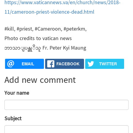
https://www.vaticannews.va/en/church/news/2018-
11/cameroon-priest-violence-dead.html
#kill, #priest, #Cameroon, #peterkm,
Photo credits to vatican news
ဘာသာျပန္ဆုိသူ Fr. Peter Kyi Maung
EMAIL
FACEBOOK
TWITTER
Add new comment
Your name
Subject