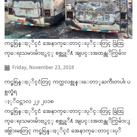
ကင္မရြန္းႏုိင္ငံ အေနာက္ေတာင္းပုိင္းတြင္ ခြဲထြ
က္ေရးသမားမ်ားႏွင့္ စစ္တပ္တုိ႔ အျပင္းအထန္တုိက္ပြဲမ်ား
Friday, November 23, 2018
ကင္မရြန္းႏုိင္ငံတြင္ ကက္သလစ္ဘုန္းေတာ္ႀကီးတပါး ပ
စ္သတ္ခံရ
ႏုိဝင္ဘာလ ၂၂၊ ၂၀၁၈
ကင္မရြန္းႏုိင္ငံ အေနာက္ေတာင္းပုိင္းတြင္ ခြဲထြ
က္ေရးသမားမ်ားႏွင့္ စစ္တပ္တုိ႔ အျပင္းအထန္တုိက္ပြဲမ်ားျ
ဖစ္ပြားမႈတြင္ ကင္မရြန္းႏုိင္ငံ အေနာက္ေတာင္းပုိ