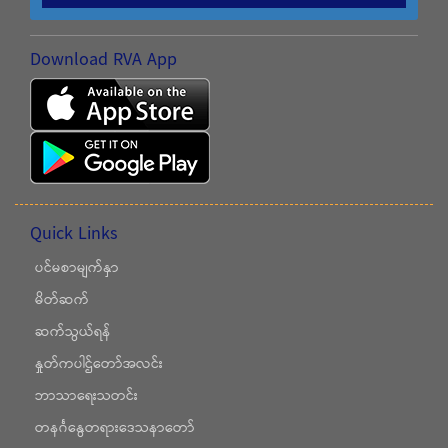
Download RVA App
Quick Links
ပင်မစာမျက်နှာ
မိတ်ဆက်
ဆက်သွယ်ရန်
နှုတ်ကပါဌ်တော်အလင်း
ဘာသာရေးသတင်း
တနင်္ဂနွေတရားဒေသနာတော်