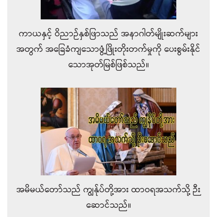
ကာယနှင့် ဝိညာဉ်နှစ်ဖြာသည် အနာဂါတ်မျိုးဆက်များ
အတွက် အခြေခံကျသောဖွံ့ဖြိုးတိုးတက်မှုကို ပေးစွမ်းနိုင်
သောအုတ်မြစ်ဖြစ်သည်။
အမိမယ်တော်သည် ကျွန်ုပ်တို့အား ထာဝရအသက်သို့ ဉီး
ဆောင်သည်။