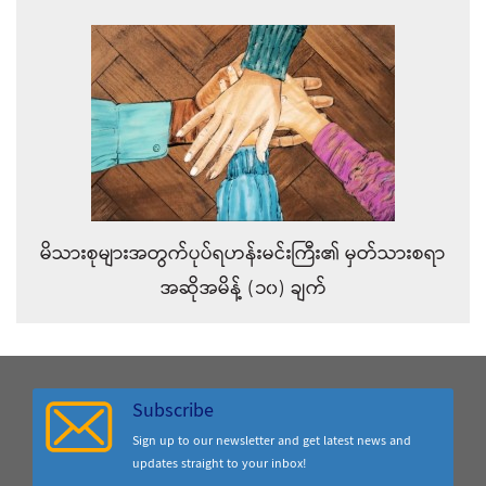
မိသားစုများအတွက်ပုပ်ရဟန်းမင်းကြီး၏ မှတ်သားစရာ
အဆိုအမိန့် (၁၀) ချက်
Subscribe
Sign up to our newsletter and get latest news and
updates straight to your inbox!