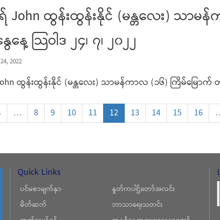
် John ထွန်းထွန်းနိုင် (မန္တလေး) သာမန
နွေနေ့ သြဝါဒ ၂၄၊ ၇၊ ၂၀၂၂
24, 2022
hn ထွန်းထွန်းနိုင် (မန္တလေး) သာမန်ကာလ (၁၆) ကြိမ်မြောက် တန
s
…
8
9
10
11
12
13
14
15
16
Quick Links
ပင်မစာမျက်နှာ
နှုတ်ကပါဌ်တော်အလင်း
မိတ်ဆက်
ဘာသာရေးသတင်း