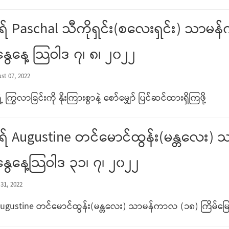
် Paschal သီကိုရှင်း(စလေးရှင်း) သာမန
နွေနေ့ သြဝါဒ ၇၊ ၈၊ ၂၀၂၂
st 07, 2022
့ ကြွလာခြင်းကို နိုးကြားစွာနဲ့ စော်မျှော် ပြင်ဆင်ထားရှိကြဖို့
် Augustine တင်မောင်ထွန်း(မန္တလေး)
နွေနေ့သြဝါဒ ၃၁၊ ၇၊ ၂၀၂၂
31, 2022
ugustine တင်မောင်ထွန်း(မန္တလေး) သာမန်ကာလ (၁၈) ကြိမ်မြော