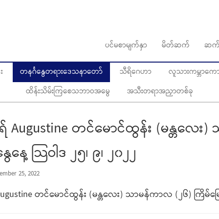
ပင်မစာမျက်နှာ
မိတ်ဆက်
ဆက်
း
တနင်္ဂနွေတရားဒေသနာတော်
သီရိဂေဟာ
လူသားကမ္ဘာကောင်
ထိန်းသိမ်းကြစေသဘာဝအမွေ
အသီးတရာအညှာတစ်ခု
် Augustine တင်မောင်ထွန်း (မန္တလေး)
နွေနေ့ သြဝါဒ ၂၅၊ ၉၊ ၂၀၂၂
ember 25, 2022
gustine တင်မောင်ထွန်း (မန္တလေး) သာမန်ကာလ (၂၆) ကြိမ်မြော