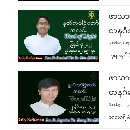
ဖာသာရ
တနင်္ဂ
Sunday, Augu
ဘုရားရှင်ရဲ
ဖာသာရ
တနင်္ဂ
Sunday, July 
ဖာသာရ် A