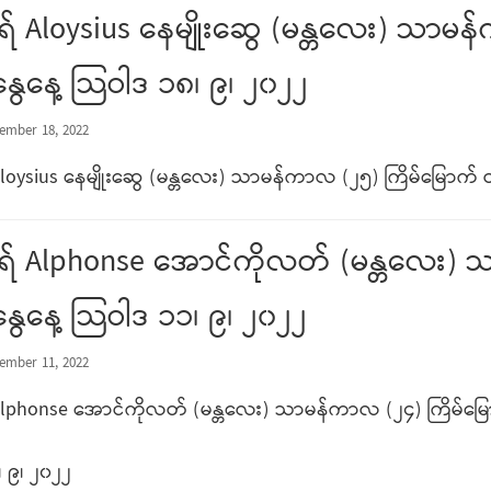
် Aloysius နေမျိုးဆွေ (မန္တလေး) သာမန
နွေနေ့ သြဝါဒ ၁၈၊ ၉၊ ၂၀၂၂
ember 18, 2022
oysius နေမျိုးဆွေ (မန္တလေး) သာမန်ကာလ (၂၅) ကြိမ်မြောက် တန
် Alphonse အောင်ကိုလတ် (မန္တလေး) 
နွေနေ့ သြဝါဒ ၁၁၊ ၉၊ ၂၀၂၂
ember 11, 2022
lphonse အောင်ကိုလတ် (မန္တလေး) သာမန်ကာလ (၂၄) ကြိမ်မြောက
 ၉၊ ၂၀၂၂