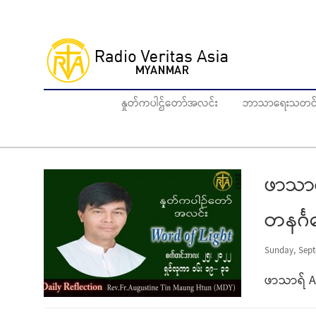
Skip
to
main
content
နှုတ်ကပါဌ်တော်အလင်း
ဘာသာရေးသတင်
ဖာသာရ
တနင်္ဂ
Sunday, Sept
ဖာသာရ် Au