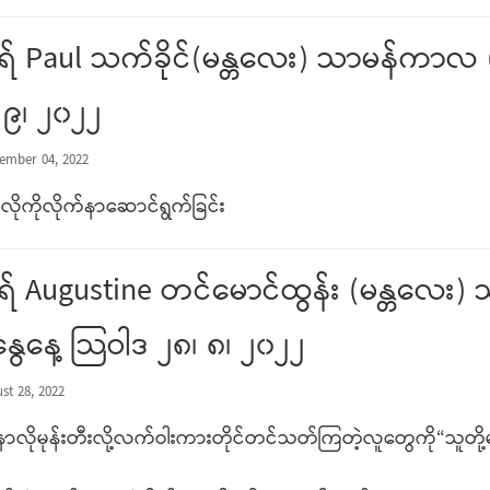
် Paul သက်ခိုင်(မန္တလေး) သာမန်ကာလ (၂
 ၉၊ ၂၀၂၂
ember 04, 2022
လိုကိုလိုက်နာဆောင်ရွက်ခြင်း
် Augustine တင်မောင်ထွန်း (မန္တလေး)
နွေနေ့ သြဝါဒ ၂၈၊ ၈၊ ၂၀၂၂
st 28, 2022
နာလိုမုန်းတီးလို့လက်ဝါးကားတိုင်တင်သတ်ကြတဲ့လူတွေကို“သူတို့မ