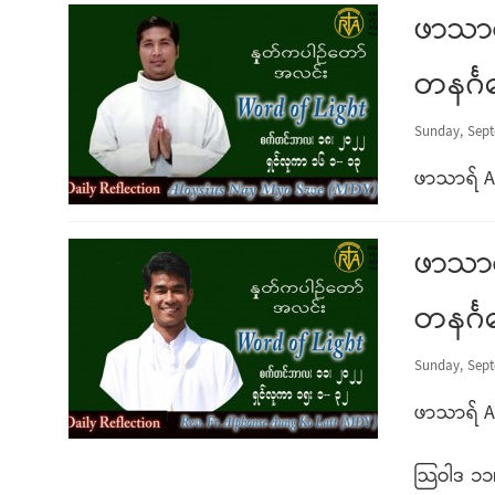
ဖာသာရ
တနင်္ဂ
Sunday, Sept
ဖာသာရ် Al
ဖာသာရ
တနင်္ဂ
Sunday, Sept
ဖာသာရ် A
သြဝါဒ ၁၁၊