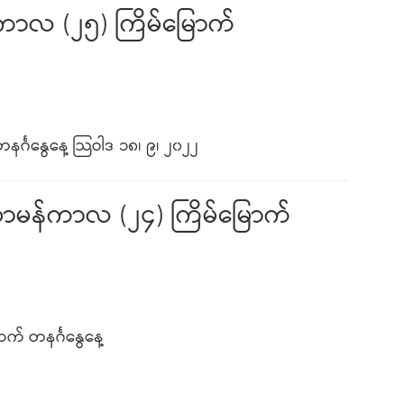
်ကာလ (၂၅) ကြိမ်မြောက်
င်္ဂနွေနေ့ သြဝါဒ ၁၈၊ ၉၊ ၂၀၂၂
သာမန်ကာလ (၂၄) ကြိမ်မြောက်
် တနင်္ဂနွေနေ့