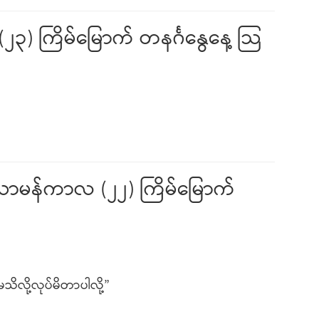
၃) ကြိမ်မြောက် တနင်္ဂနွေနေ့ သြ
 သာမန်ကာလ (၂၂) ကြိမ်မြောက်
သိလို့လုပ်မိတာပါလို့”