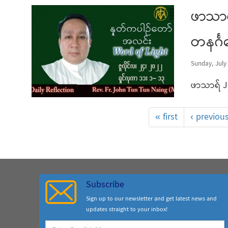
ဖာသာရ
တနင်္ဂ
Sunday, July 
ဖာသာရ် Jo
« first
‹ previou
Subscribe
Sign up to our newsletter and get latest news and
updates straight to your inbox!