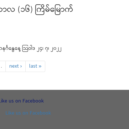
်ကာလ (၁၆) ကြိမ်မြောက်
င်္ဂနွေနေ့ သြဝါဒ ၂၄၊ ၇၊ ၂၀၂၂
…
next ›
last »
Like us on Facebook
Like us on Facebook