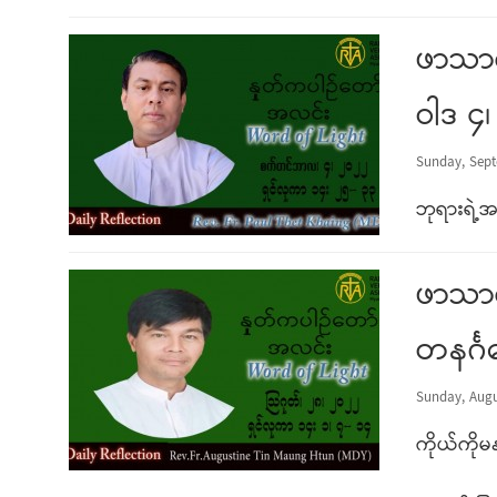
ဖာသာရ
ဝါဒ ၄၊
Sunday, Sept
ဘုရားရဲ့အ
ဖာသာရ
တနင်္ဂ
Sunday, Augu
ကိုယ်ကိုမ