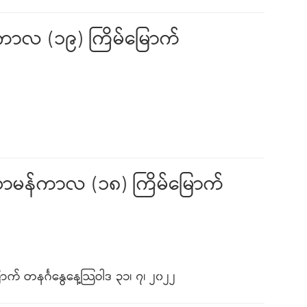
်ကာလ (၁၉) ကြိမ်မြောက်
 သာမန်ကာလ (၁၈) ကြိမ်မြောက်
က် တနင်္ဂနွေနေ့သြဝါဒ ၃၁၊ ၇၊ ၂၀၂၂