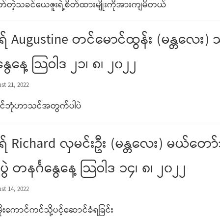
တ်တဲ့သခင်ယေဇူးရဲ့စိတ်ထားမျိုးကိုအားကျမိတယ်
် Augustine တင်မောင်ထွန်း (မန္တလေး)
နွေနေ့ သြဝါဒ ၂၁၊ ၈၊ ၂၀၂၂
st 21, 2022
င်ဘုံဟာသင်အတွက်ပါပဲ
် Richard လှမင်းဦး (မန္တလေး) မယ်တော်
ဲ တနင်္ဂနွေနေ့ သြဝါဒ ၁၄၊ ၈၊ ၂၀၂၂
st 14, 2022
ုးကောင်ကင်သို့ပင့်ဆောင်ခံရခြင်း