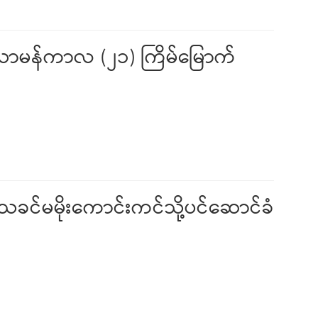
 သာမန်ကာလ (၂၁) ကြိမ်မြောက်
သခင်မမိုးကောင်းကင်သို့ပင်ဆောင်ခံ