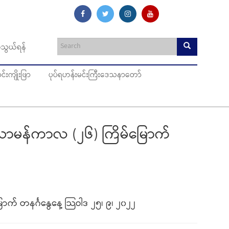
သွယ်ရန်
းကျိုးဖြာ
ပုပ်ရဟန်းမင်းကြီးဒေသနာတော်
 သာမန်ကာလ (၂၆) ကြိမ်မြောက်
က် တနင်္ဂနွေနေ့ သြဝါဒ ၂၅၊ ၉၊ ၂၀၂၂