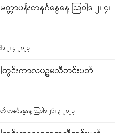
တ္တာပန်းတနင်္ဂနွေနေ့ သြဝါဒ ၂၊ ၄၊
ါဒ ၂၊ ၄၊ ၂၀၂၃
 ဝါတွင်းကာလပဥ္စမသီတင်းပတ်
် တနင်္ဂနွေနေ့ သြဝါဒ ၂၆၊ ၃၊ ၂၀၂၃