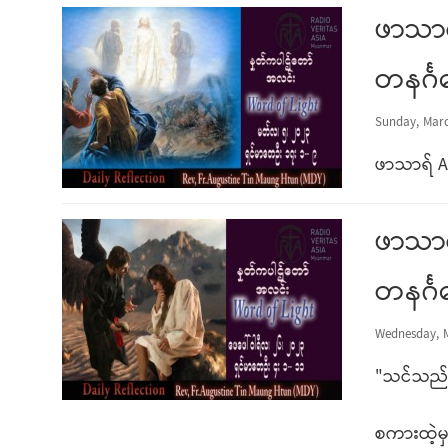
ဖာသာရ
တနင်္ဂ
Sunday, Marc
ဖာသာရ် A
ဖာသာရ
တနင်္ဂ
Wednesday, M
"သင်သည်ဘု
စကားထဲ့