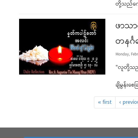
တို့သည်ကေ
ဖာသာရ
တနင်္ဂ
Monday, Febr
"လူတို့သ
ချိမွန်းစ
« first
‹ previo