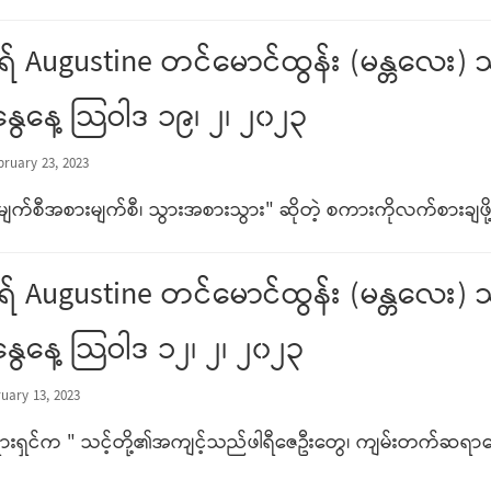
် Augustine တင်မောင်ထွန်း (မန္တလေ
နွေနေ့ သြဝါဒ ၁၉၊ ၂၊ ၂၀၂၃
bruary 23, 2023
"မျက်စီအစားမျက်စီ၊ သွားအစားသွား" ဆိုတဲ့ စကားကိုလက်စားချ
် Augustine တင်မောင်ထွန်း (မန္တလ
နွေနေ့ သြဝါဒ ၁၂၊ ၂၊ ၂၀၂၃
uary 13, 2023
ားရှင်က " သင့်တို့၏အကျင့်သည်ဖါရီဇေဦးတွေ၊ ကျမ်းတက်ဆရာတ