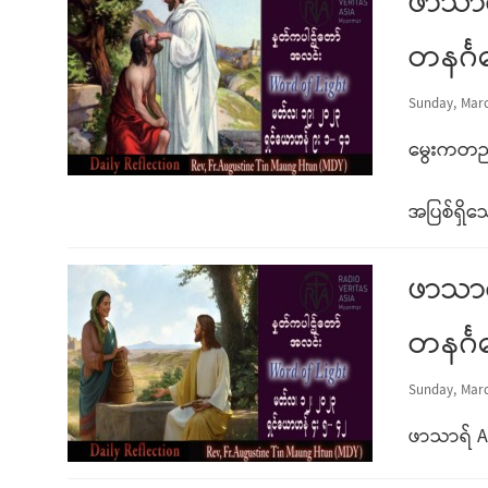
ဖာသာရ
တနင်္ဂ
Sunday, Marc
မွေးကတည်
အပြစ်ရှိသ
ဖာသာရ
တနင်္ဂ
Sunday, Marc
ဖာသာရ် A