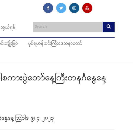
သွယ်ရန်
းကျိုးဖြာ
ပုပ်ရဟန်းမင်းကြီးဒေသနာတော်
စကားပွဲတော်နေ့ကြီးတနင်္ဂနွေနေ့
ဂနွေနေ့ သြဝါဒ ၉၊ ၄၊ ၂၀၂၃