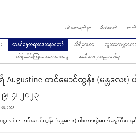
ပင်မစာမျက်နှာ
မိတ်ဆက်
ဆက်
း
တနင်္ဂနွေတရားဒေသနာတော်
သီရိဂေဟာ
လူသားကမ္ဘာကောင်
ထိန်းသိမ်းကြစေသဘာဝအမွေ
အသီးတရာအညှာတစ်ခု
 Augustine တင်မောင်ထွန်း (မန္တလေး) ပါ
 ၉၊ ၄၊ ၂၀၂၃
 09, 2023
gustine တင်မောင်ထွန်း (မန္တလေး) ပါစကားပွဲတော်နေ့ကြီးတနင်္