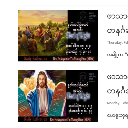
ဖာသာရ
တနင်္ဂ
Thursday, Fe
အချို့က 
ဖာသာရ
တနင်္ဂ
Monday, Febr
ယေဇူးဘုရ