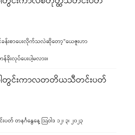
) ဝါတွင်းကာလစတုတ္ထသီတင်းပတ်
ခန်းစာပေးလိုက်သလဲဆိုတော့"ယေဇူးဟာ
်ခိုးလုပ်ပေးပါ့မလား။
း) ဝါတွင်းကာလတတိယသီတင်းပတ်
တ် တနင်္ဂနွေနေ့ သြဝါဒ ၁၂၊ ၃၊ ၂၀၂၃