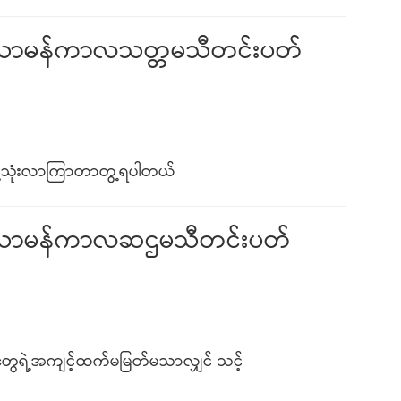
း) သာမန်ကာလသတ္တမသီတင်းပတ်
ဖို့သုံးလာကြာတာတွ့ရပါတယ်
ေး) သာမန်ကာလဆဌမသီတင်းပတ်
ွေရဲ့အကျင့်ထက်မမြတ်မသာလျှင် သင့်