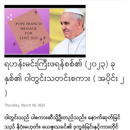
ရဟန်းမင်းကြီးဖရန်စစ်၏ (၂၀၂၃) ခု
နှစ်၏ ၀ါတွင်းသတင်းစကား ( အပိုင်း ၂
)
Thursday, March 09, 2023
၀ါတွင်းသည် ပါစကားဆီသို့ဦးတည်သည်။ နောက်ဆုတ်ခြင်
သည် နိဂုံးမဟုတ်။ ယေဇူးသခင်၏ ဒုက္ခခံခြင်းနှင့်ကားတိုင်