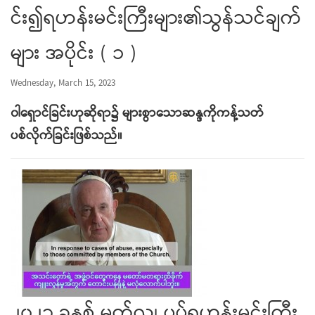
င်း၍ရဟန်းမင်းကြီးများ၏သွန်သင်ချက်
များ အပိုင်း ( ၁ )
Wednesday, March 15, 2023
၀ါရှောင်ခြင်းဟုဆိုရာ၌ များစွာသောဆန္ဒကိုကန့်သတ်
ပစ်လိုက်ခြင်းဖြစ်သည်။
၂၀၂၃ ခုနှစ် မတ်လ၊ ပုပ်ရဟန်းမင်းကြီး