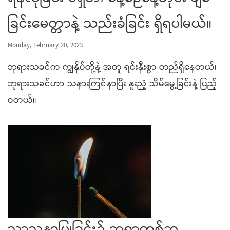
ခြင်းမေတ္တာနဲ့ သည်းခံခြင်း ရှိရပါမယ်။
Monday, February 20, 2023
ဘုရားသခင်က ကျွန်ုပ်တို့နဲ့ အတူ ရင်းနှီးစွာ တည်ရှိနေတယ်၊
ဘုရားသခင်ဟာ သနားကြင်နာပြီး နူးညံ့ သိမ်မွေ့ခြင်းနဲ့ ပြည့်
ဝတယ်။