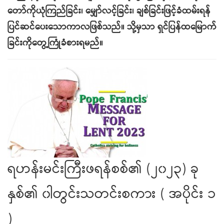
တော်ကိုယုံကြည်ခြင်း၊ မျှော်လင့်ခြင်း၊ ချစ်ခြင်းဖြင့်ခံထမ်းရန်
ပြင်ဆင်ပေးသောကာလဖြစ်သည်။ သို့မှသာ ရှင်ပြန်ထမြောက်
ခြင်းကိုတွေ့ကြုံခံစားရမည်။
ရဟန်းမင်းကြီးဖရန်စစ်၏ (၂၀၂၃) ခု
နှစ်၏ ၀ါတွင်းသတင်းစကား ( အပိုင်း ၁
)