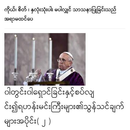
ကိုယ်၊ စိတ် ၊ နှလုံးသုံးပါး မပါလျှင် သာသနာပြုခြင်းသည်
အရာမထင်ပေ
၀ါတွင်း၀ါရှောင်ခြင်းနှင့်စပ်လျ
င်း၍ရဟန်းမင်းကြီးများ၏သွန်သင်ချက်
များအပိုင်း( ၂ )