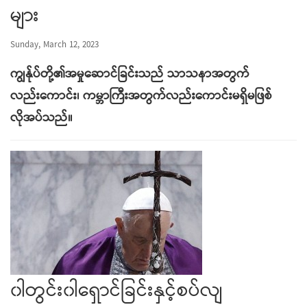
များ
Sunday, March 12, 2023
ကျွန်ုပ်တို့၏အမှုဆောင်ခြင်းသည် သာသနာအတွက်
လည်းကောင်း၊ ကမ္ဘာကြီးအတွက်လည်းကောင်းမရှိမဖြစ်
လိုအပ်သည်။
၀ါတွင်း၀ါရှောင်ခြင်းနှင့်စပ်လျ