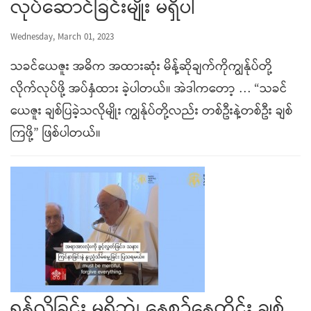
လုပ်ဆောင်ခြင်းမျိုး မရှိပါ
Wednesday, March 01, 2023
သခင်ယေဇူး အဓိက အထားဆုံး မိန့်ဆိုချက်ကိုကျွန်ုပ်တို့
လိုက်လုပ်ဖို့ အပ်နှံထား ခဲ့ပါတယ်။ အဲဒါကတော့ … “သခင်
ယေဇူး ချစ်ပြခဲ့သလိုမျိုး ကျွန်ုပ်တို့လည်း တစ်ဦးနဲ့တစ်ဦး ချစ်
ကြဖို့” ဖြစ်ပါတယ်။
ရန်လိုခြင်း မရှိဘဲ၊ နေ့စဉ်နေ့တိုင်း ချစ်