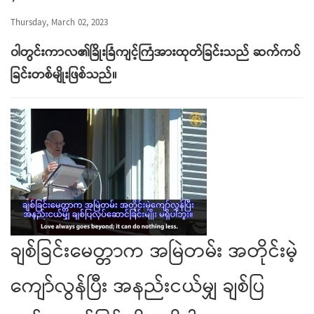
Thursday, March 02, 2023
၀ါတွင်းကာလ၏ခြိုးခြံကျင့်ကြံအားထုတ်ခြင်းသည် ဆက်ကပ်
ခြင်းတစ်မျိုးဖြစ်သည်။
ချစ်ခြင်းမေတ္တာက အမြဲတမ်း အတိုင်းမဲ့
ကျော်လွန်ပြီး အနည်းငယ်မျှ ချစ်ပြ