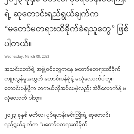
ရဲ့ ဆုတောင်းရည်ရွယ်ချက်က
“မတော်မတရားထိခိုက်ခံရသူတွေ” ဖြစ်
ပါတယ်။
Wednesday, March 08, 2023
အသင်းတော်ရဲ့ အဖွဲ့ဝင်တွေကနေ မတော်မတရားထိခိုက်
ကျူးလွန်မှုအတွက် တောင်းပန်ရုံနဲ့ မလုံလောက်ပါဘူး။
တောင်းပန်ဖို့က တကယ်လိုအပ်ပေမဲ့လည်း အဲဒီလောက်နဲ့ မ
လုံလောက် ပါဘူး။
၂၀၂၃ ခုနှစ် မတ်လ၊ ပုပ်ရဟန်းမင်းကြီးရဲ့ ဆုတောင်း
ရည်ရွယ်ချက်က “မတော်မတရားထိခိုက်