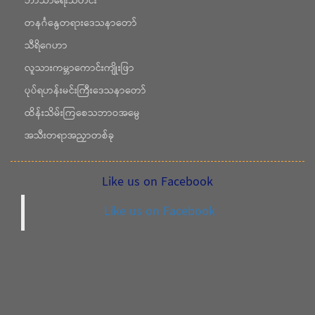
ဘာသာရေးသတင်း
တနင်္ဂနွေတရားဒေသနာတော်
သီရိဂေဟာ
လူသားကမ္ဘာကောင်းကျိုးဖြာ
ပုပ်ရဟန်းမင်းကြီးဒေသနာတော်
ထိန်းသိမ်းကြစေသဘာဝအမွေ
အသီးတရာအညှာတစ်ခု
Like us on Facebook
Like us on Facebook