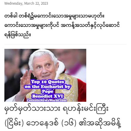
Wednesday, March 22, 2023
တစ်ခါ တစ်ရံ၌မကောင်းသောအမှုများသာမဟုတ်။
ကောင်းသောအမှုများကိုပင် အကန့်အသတ်နှင့်လုပ်ဆောင်
ရန်ဖြစ်သည်။
မှတ်မှတ်သားသား ရဟန်းမင်းကြီး
(ငြိမ်း) ဘေနေဒစ် (၁၆) ၏အဆိုအမိန့်