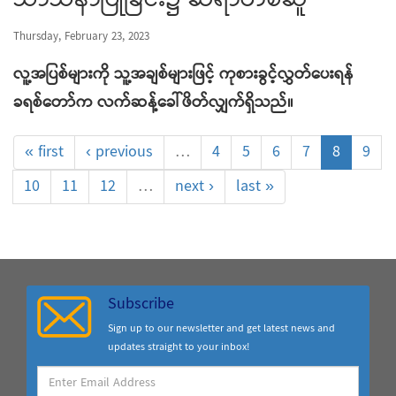
သာသနာပြုခြင်း၌ ဆရာတစ်ဆူ
Thursday, February 23, 2023
လူ့အပြစ်များကို သူ့အချစ်များဖြင့် ကုစားခွင့်လွှတ်ပေးရန်
ခရစ်တော်က လက်ဆန့်ခေါ်ဖိတ်လျှက်ရှိသည်။
« first
‹ previous
…
4
5
6
7
8
9
10
11
12
…
next ›
last »
Subscribe
Sign up to our newsletter and get latest news and
updates straight to your inbox!