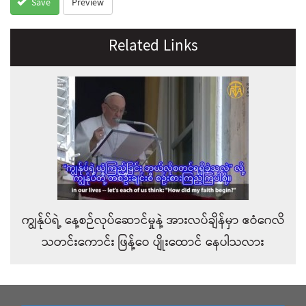
Preview
Save
Related Links
ကျွန်ုပ်ရဲ့ နေ့စဉ်လုပ်ဆောင်မှုနဲ့ အားလပ်ချိန်မှာ ဧဝံဂေလိ
သတင်းကောင်း ဖြန့်ဝေ ပျိုးထောင် နေပါသလား