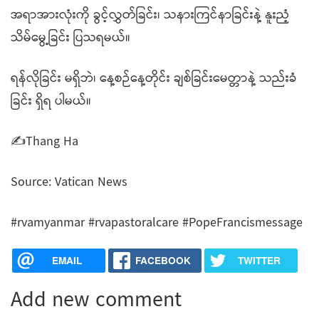
အရာအားလုံးကို ခွင့်လွှတ်ခြင်း၊ သနားကြင်နာခြင်းနဲ့ နူးညံ့
သိမ်မွေ့ခြင်း ပြသရမယ်။
ရန်လိုခြင်း မရှိဘဲ၊ နေ့စဉ်နေ့တိုင်း ချစ်ခြင်းမေတ္တာနဲ့ သည်းခံ
ခြင်း ရှိရ ပါမယ်။
✍️Thang Ha
Source: Vatican News
#rvamyanmar #rvapastoralcare #PopeFrancismessage
EMAIL
FACEBOOK
TWITTER
Add new comment