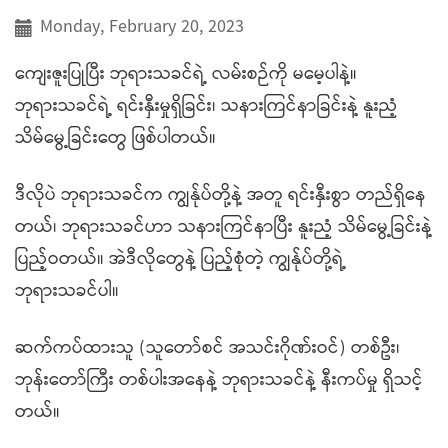
Monday, February 20, 2023
ကျေးဇူးပြုပြီး ဘုရားသခင်ရဲ့ လမ်းစဉ်ကို မမေ့ပါနဲ့။
ဘုရားသခင်ရဲ့ ရင်းနှီးမှုရှိခြင်း၊ သနားကြင်နာခြင်းနဲ့ နူးညံ့
သိမ်မွေ့ခြင်းတွေ ဖြစ်ပါတယ်။
ဒီလိုပဲ ဘုရားသခင်က ကျွန်ုပ်တို့နဲ့ အတူ ရင်းနှီးစွာ တည်ရှိနေ
တယ်၊ ဘုရားသခင်ဟာ သနားကြင်နာပြီး နူးညံ့ သိမ်မွေ့ခြင်းနဲ့
ပြည့်ဝတယ်။ အဲဒီလိုတွေနဲ့ ပြည့်စုံတဲ့ ကျွန်ုပ်တို့ရဲ့
ဘုရားသခင်ပါ။
ဆက်ကပ်ထားသူ (သူတော်စင် အသင်းဂိုဏ်းဝင်) တစ်ဦး၊
ဘုန်းတော်ကြီး တစ်ပါးအနေနဲ့ ဘုရားသခင်နဲ့ နီးကပ်မှု ရှိသင့်
တယ်။