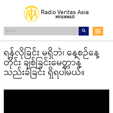
Skip
to
main
content
Toggle
navigat
ရန်လိုခြင်း မရှိဘဲ၊ နေ့စဉ်နေ့
တိုင်း ချစ်ခြင်းမေတ္တာနဲ့
သည်းခံခြင်း ရှိရပါမယ်။