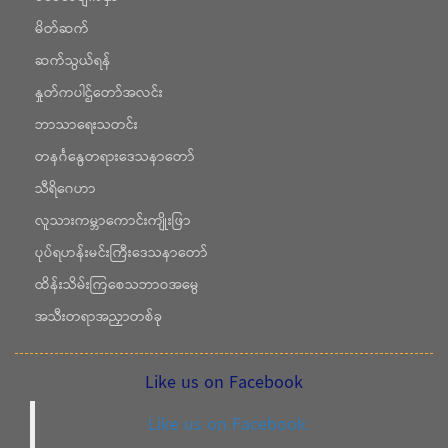
မိတ်ဆက်
ဆက်သွယ်ရန်
နှုတ်ကပါဌ်တော်အလင်း
ဘာသာရေးသတင်း
တနင်္ဂနွေတရားဒေသနာတော်
သီရိဂေဟာ
လူသားကမ္ဘာကောင်းကျိုးဖြာ
ပုပ်ရဟန်းမင်းကြီးဒေသနာတော်
ထိန်းသိမ်းကြစေသဘာဝအမွေ
အသီးတရာအညှာတစ်ခု
Like us on Facebook
Like us on Facebook