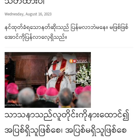
သတိထားပါ
Wednesday, August 16, 2023
နင်ထုတ်ခံရသောနတ်ဆိုးသည် ပြန်မလာဘဲမနေ။ မဖြစ်ဖြစ်
အောင်ကိုပြန်လာလေ့ရှိသည်။
သာသနာသည်လူတိုင်းကိုနားထောင်၍
အပြစ်ရှိသူဖြစ်စေ၊ အပြစ်မရှိသူဖြစ်စေ