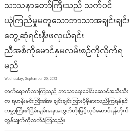
သာသနာတော်ကြီးသည် သက်၀င်
ယုံကြည်မှုမတူသောဘာသာအချင်းချင်း
တွေ့ဆုံရင်းနှီးဖလှယ်ရင်း
ညီအစ်ကိုမောင်နှမလမ်းစဉ်ကိုလိုက်ရ
မည်
Wednesday, September 20, 2023
တက်ရောက်လာကြသည် ဘာသာရေးခေါင်းဆောင်အသီးသီး
က ရဟန်းမင်းကြီး၏အ ချင်းချင်းကြားပိုမိုနားလည်ကြရန်နှင်
ကမ္ဘာ့ကြီး၏ငြိမ်းချမ်းရေးအတွက်တိုးမြင့်လုပ်ဆောင်ရန်တိုက်
တွန်းချက်ကိုလက်ခံကြသည်။