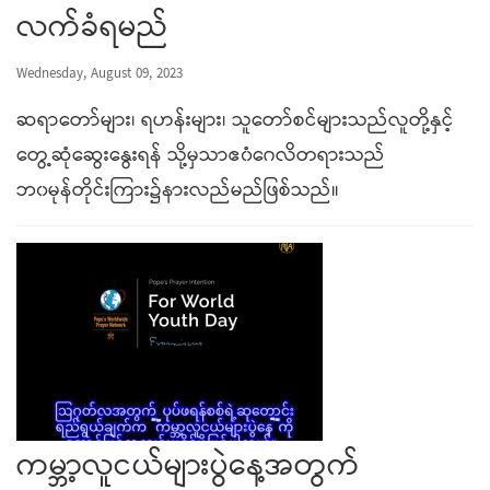
လက်ခံရမည်
Wednesday, August 09, 2023
ဆရာတော်များ၊ ရဟန်းများ၊ သူတော်စင်များသည်လူတို့နှင့်
တွေ့ဆုံဆွေးနွေးရန် သို့မှသာဧ၀ံဂေလိတရားသည်
ဘ၀မုန်တိုင်းကြား၌နားလည်မည်ဖြစ်သည်။
ကမ္ဘာ့လူငယ်များပွဲနေ့အတွက်