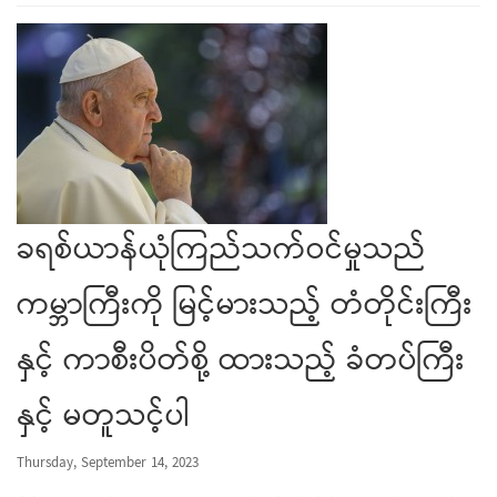
ခရစ်ယာန်ယုံကြည်သက်ဝင်မှုသည်
ကမ္ဘာကြီးကို မြင့်မားသည့် တံတိုင်းကြီး
နှင့် ကာစီးပိတ်စို့ ထားသည့် ခံတပ်ကြီး
နှင့် မတူသင့်ပါ
Thursday, September 14, 2023