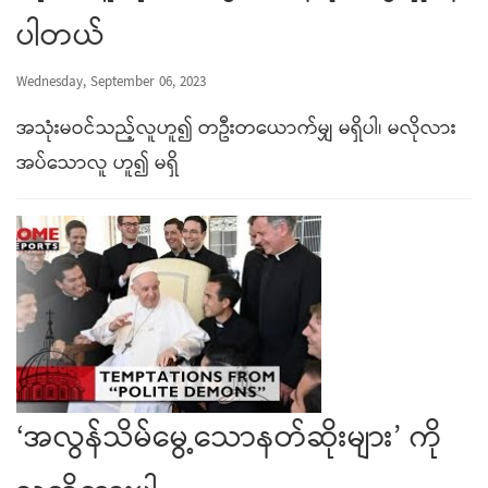
ပါတယ်
Wednesday, September 06, 2023
အသုံးမဝင်သည့်လူဟူ၍ တဦးတယောက်မျှ မရှိပါ၊ မလိုလား
အပ်သောလူ ဟူ၍ မရှိ
‘အလွန်သိမ်မွေ့သောနတ်ဆိုးများ’ ကို