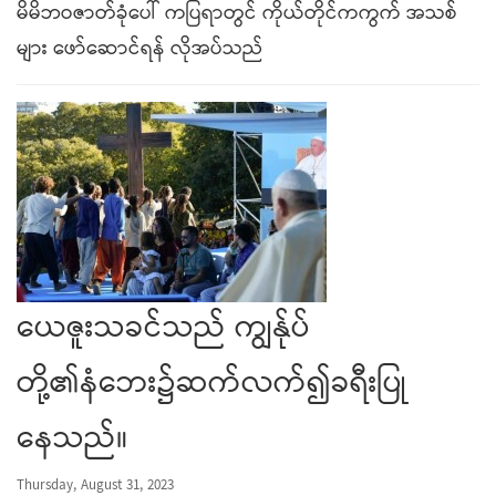
မိမိဘဝဇာတ်ခုံပေါ် ကပြရာတွင် ကိုယ်တိုင်ကကွက် အသစ်
များ ဖော်ဆောင်ရန် လိုအပ်သည်
ယေဇူးသခင်သည် ကျွန်ုပ်
တို့၏နံဘေး၌ဆက်လက်၍ခရီးပြု
နေသည်။
Thursday, August 31, 2023