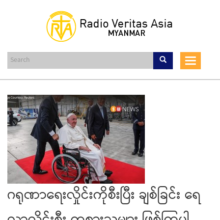
Skip
to
main
content
Toggle
navigat
ဂရုဏာရေးလှိုင်းကိုစီးပြီး ချစ်ခြင်း ရေ