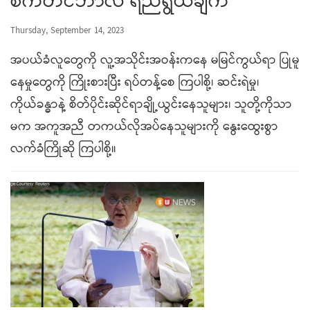
စက်တင်ဘာလ ရည်ရွယ်ချက်
Thursday, September 14, 2023
အပယ်ခံလူတွေကို လူ့အသိုင်းအဝန်းကနေ မမြင်ကွယ်ရာ ပြုမူ
နေမှုတွေကို ကြိုးစားပြီး ရပ်တန့်စေ ကြပါစို့၊ ဆင်းရဲမှု၊
ကိုယ်ခန္ဓာနဲ့ စိတ်ပိုင်းဆိုင်ရာချို့ယွင်းနေသူများ၊ သူတို့ကိုသာ
မက အကူအညီ တကယ်လိုအပ်နေသူများကို နွေးထွေးစွာ
လက်ခံကြိုဆို ကြပါစို့။