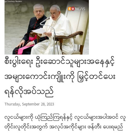
စီးပွါးရေး ဦးဆောင်သူများအနေနှင့်
အများကောင်းကျိူးကို မြှင့်တင်ပေး
ရန်လိုအပ်သည်
Thursday, September 28, 2023
လူငယ်များကို ယုံကြည်ကြရန်နှင့် လူငယ်များအပါအဝင် လူ
တိုင်းလူတိုင်းအတွက် အလုပ်အကိုင်များ ဖန်တီး ပေးရမည်