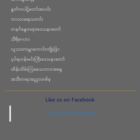
နှုတ်ကပါဌ်တော်အလင်း
ဘာသာရေးသတင်း
တနင်္ဂနွေတရားဒေသနာတော်
သီရိဂေဟာ
လူသားကမ္ဘာကောင်းကျိုးဖြာ
ပုပ်ရဟန်းမင်းကြီးဒေသနာတော်
ထိန်းသိမ်းကြစေသဘာဝအမွေ
အသီးတရာအညှာတစ်ခု
Like us on Facebook
Like us on Facebook