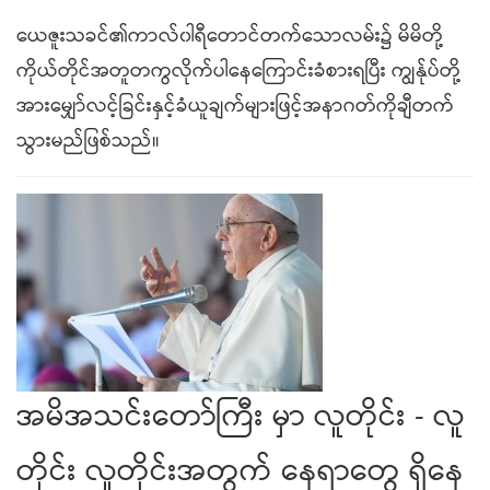
ယေဇူးသခင်၏ကာလ်၀ါရီတောင်တက်သောလမ်း၌ မိမိတို့
ကိုယ်တိုင်အတူတကွလိုက်ပါနေကြောင်းခံစားရပြီး ကျွန်ုပ်တို့
အားမျှော်လင့်ခြင်းနှင့်ခံယူချက်များဖြင့်အနာဂတ်ကိုချီတက်
သွားမည်ဖြစ်သည်။
အမိအသင်းတော်ကြီး မှာ လူတိုင်း - လူ
တိုင်း လူတိုင်းအတွက် နေရာတွေ ရှိနေ