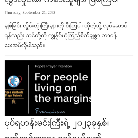
လွှာလှိုင်းစီး ကစားသူများ ဖြစ်ကြပါ
Thursday, September 21, 2023
ချစ်ခြင်း လှိုင်းလုံးကြီးများကို စီးကြပါ၊ ထိုကဲ့သို့ လုပ်ဆောင်
ရန်လည်း သင်တို့ကို ကျွန်ုပ်ယုံကြည်စိတ်ချစွာ တာဝန်
ပေးအပ်လိုပါသည်။
ပုပ်ရဟန်းမင်းကြီးရဲ့ ၂၀၂၃ခုနှစ်၊