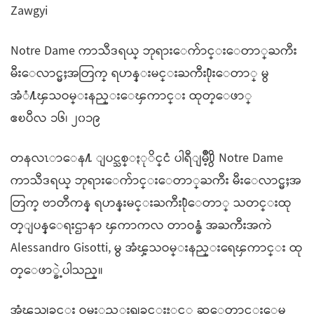
Zawgyi
Notre Dame ကာသီဒရယ္ ဘုရားေက်ာင္းေတာ္ႀကီး
မီးေလာင္မႈအတြက္ ရဟန္းမင္းႀကီး႐ုံးေတာ္ မွ
အံံ႔ၾသဝမ္းနည္းေၾကာင္း ထုတ္ေဖာ္
ဧၿပီလ ၁၆၊ ၂၀၁၉
တနလၤာေန႔ ျပင္သစ္ႏုိင္ငံ ပါရီျမဳိ့႐ွိ Notre Dame
ကာသီဒရယ္ ဘုရားေက်ာင္းေတာ္ႀကီး မီးေလာင္မႈအ
တြက္ ဗာတီကန္ ရဟန္းမင္းႀကီး႐ုံေတာ္ သတင္းထု
တ္ျပန္ေရးဌာနာ ၾကာကလ တာဝန္ခံ အႀကီးအကဲ
Alessandro Gisotti, မွ အံၾ့သဝမ္းနည္းရေၾကာင္း ထု
တ္ေဖာ္ခဲ့ပါသည္။
အံၾ့သျခင္း ဝမး္နည္းရျခင္းႏွင့္ ဆုေတာင္းေမ