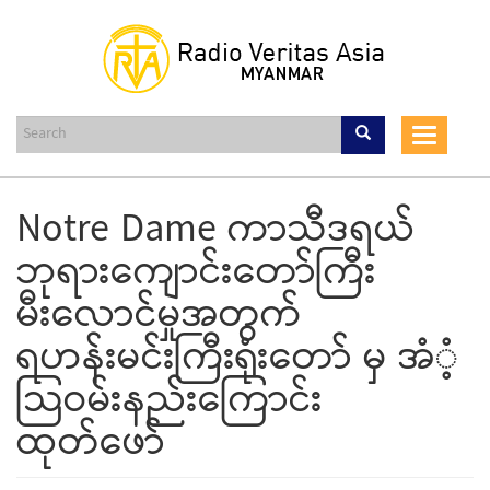
Skip
to
main
content
Toggle
navigat
Notre Dame ကာသီဒရယ်
ဘုရားကျောင်းတော်ကြီး
မီးလောင်မှုအတွက်
ရဟန်းမင်းကြီးရုံးတော် မှ အံံ့
သြဝမ်းနည်းကြောင်း
ထုတ်ဖော်