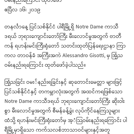
ဝမ်းနည်းကြောင်း ထုတ်ဖော်
ဧပြီလ ၁၆၊ ၂၀၁၉
တနင်္လာနေ့ ပြင်သစ်နိုင်ငံ ပါရီမြို့ရှိ Notre Dame ကာသီ
ဒရယ် ဘုရားကျောင်းတော်ကြီး မီးလောင်မှုအတွက် ဗာတီ
ကန် ရဟန်းမင်းကြီးရုံတော် သတင်းထုတ်ပြန်ရေးဌာနာ ကြာ
ကလ တာဝန်ခံ အကြီးအကဲ Alessandro Gisotti, မှ အြံ့သ
ဝမ်းနည်းရကြောင်း ထုတ်ဖော်ခဲ့ပါသည်။
အြံ့သခြင်း ဝမး်နည်းရခြင်းနှင့် ဆုတောင်းမေတ္တာ များဖြင့်
ပြင်သစ်နိုင်ငံနှင့် တကမ္ဘာလုံးအတွက် အထင်ကရဖြစ်သော
Notre Dame ကာသီဒရယ် ဘုရားကျောင်းတော်ကြီး ဆိုးဝါး
စွာ မီးလောင်မှုအတွက် စီမန်ခန့်ခွဲး လုပ်ကိုင်နေကြသူများ
ထံသို့ ရဟန်းမင်းကြီးရုံးတော်မှ အ့ံသြဝမ်းနည်းရကြောင်း ပါ
ရီမြို့မှာရှိသော ကက်သလစ်ဘာသာဝင်များနှင့်အတူ