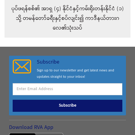
ပုပ်ဖရန်စစ်၏ အာရှ (၄) နိုင်ငံနှင့်ကမ်းရိုးတန်းနိုင်ငံ (၁)
သို့ တမန်တော်ခရီးနှင့်စပ်လျင်း၍ ကာဒီနယ်တားဂ
လေ၏သုံးသပ်
Subscribe
Sign up to our newsletter and get latest news and
updates straight to your inbox!
Subscribe
Download RVA App