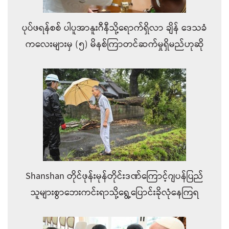
ပုပ်ဖရန်စစ် ပါပူအာနူးဂီနီသို့ရောက်ရှိလာ ချိန်‌ ဒေသခံ
ကလေးများမှ (၅) မိနစ်ကြာတင်ဆက်မှုရှိမည်ဟုဆို
Shanshan တိုင်ဖုန်းမုန်တိုင်းဒဏ်ကြောင့်ဂျပန်ပြည်
သူများစွာဘေးကင်းရာသို့ရွေ့ပြောင်းခိုလုံနေကြရ