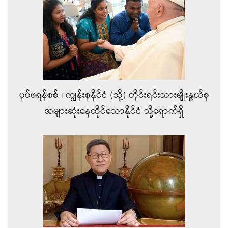
ပုပ်ဖရန်စစ် ၊ ကျွန်းစုနိုင်ငံ (သို့) တိုင်းရင်းသားမျိုးနွယ်စု
အများဆုံးနေထိုင်သောနိုင်ငံ သို့ရောက်ရှိ