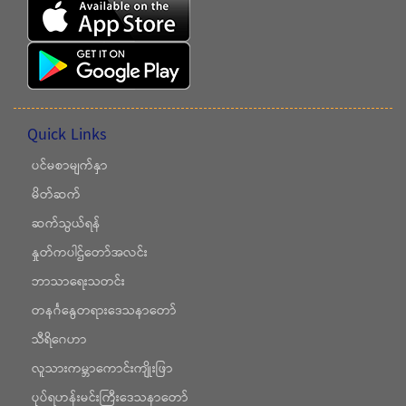
Quick Links
ပင်မစာမျက်နှာ
မိတ်ဆက်
ဆက်သွယ်ရန်
နှုတ်ကပါဌ်တော်အလင်း
ဘာသာရေးသတင်း
တနင်္ဂနွေတရားဒေသနာတော်
သီရိဂေဟာ
လူသားကမ္ဘာကောင်းကျိုးဖြာ
ပုပ်ရဟန်းမင်းကြီးဒေသနာတော်