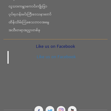
လူသားကမ္ဘာကောင်းကျိုးဖြာ
ပုပ်ရဟန်းမင်းကြီးဒေသနာတော်
ထိန်းသိမ်းကြစေသဘာဝအမွေ
အသီးတရာအညှာတစ်ခု
Like us on Facebook
Like us on Facebook