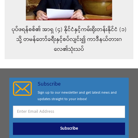
ပုပ်ဖရန်စစ်၏ အာရှ (၄) နိုင်ငံနှင့်ကမ်းရိုးတန်းနိုင်ငံ (၁)
သို့ တမန်တော်ခရီးနှင့်စပ်လျင်း၍ ကာဒီနယ်တားဂ
လေ၏သုံးသပ်
Subscribe
Sign up to our newsletter and get latest news and
updates straight to your inbox!
Subscribe