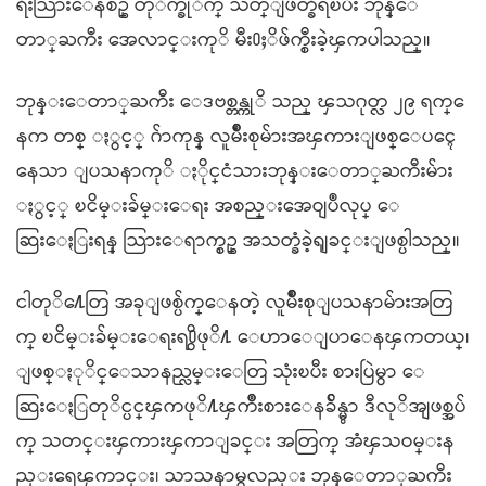
ရီးသြားေနစဥ္ တုိက္ခုိက္ သတ္ျဖတ္ခံရၿပီး ဘုန္ေ
တာ္ႀကီး အေလာင္းကုိ မီး႐ႈိဖ်က္စီးခဲ့ၾကပါသည္။
ဘုန္းေတာ္ႀကီး ေဒဗစ္တန္ကုိ သည္ ၾသဂုတ္လ ၂၉ ရက္ေ
နက တစ္ ႏွင့္ ဂ်ာကုန္ လူမ်ဳိးစုမ်ားအၾကားျဖစ္ေပၚေ
နေသာ ျပသနာကုိ ႏိုင္ငံသားဘုန္းေတာ္ႀကီးမ်ား
ႏွင့္ ၿငိမ္းခ်မ္းေရး အစည္းအေဝျပဳလုပ္ ေ
ဆြးေႏြးရန္ သြားေရာက္စဥ္ အသတ္ခံခဲ့ရျခင္းျဖစ္ပါသည္။
ငါတုိ႔ေတြ အခုျဖစ္ပ်က္ေနတဲ့ လူမ်ဳိးစုျပသနာမ်ားအတြ
က္ ၿငိမ္းခ်မ္းေရးရ႐ွိဖုိ႔ ေဟာေျပာေနၾကတယ္၊
ျဖစ္ႏုိင္ေသာနည္လမ္းေတြ သုံးၿပီး စားပြဲမွာ ေ
ဆြးေႏြတုိင္ပင္ၾကဖုိ႔ၾကဳိးစားေနခ်ိန္မွာ ဒီလုိအျဖစ္အပ်
က္ သတင္းၾကားၾကာျခင္း အတြက္ အံၾသဝမ္းန
ည္းရေၾကာင္း၊ သာသနာမွလည္း ဘုန္ေတာ္ႀကီး