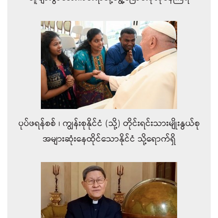
ပုပ်ဖရန်စစ် ၊ ကျွန်းစုနိုင်ငံ (သို့) တိုင်းရင်းသားမျိုးနွယ်စု
အများဆုံးနေထိုင်သောနိုင်ငံ သို့ရောက်ရှိ