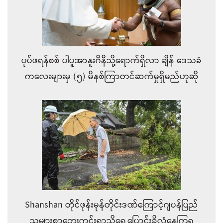
ပုပ်ဖရန်စစ် ပါပူအာနူးဂီနီသို့ရောက်ရှိလာ ချိန်‌ ဒေသခံ
ကလေးများမှ (၅) မိနစ်ကြာတင်ဆက်မှုရှိမည်ဟုဆို
Shanshan တိုင်ဖုန်းမုန်တိုင်းဒဏ်ကြောင့်ဂျပန်ပြည်
သူများစွာဘေးကင်းရာသို့ရွေ့ပြောင်းခိုလုံနေကြရ