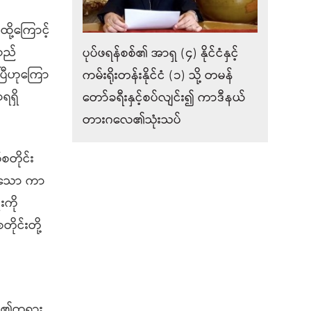
ို့ကြောင့်
်လည်
ပုပ်ဖရန်စစ်၏ အာရှ (၄) နိုင်ငံနှင့်
းပြီဟုကြော
ကမ်းရိုးတန်းနိုင်ငံ (၁) သို့ တမန်
ရရှိ
တော်ခရီးနှင့်စပ်လျင်း၍ ကာဒီနယ်
တားဂလေ၏သုံးသပ်
စတိုင်း
်သော ကာ
းကို
ုင်းတို့
ုပ်၏တရား