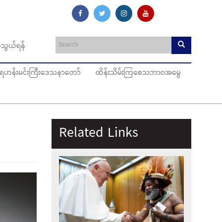
သွယ်ရန်
ပ်ရဟန်းမင်းကြီးဒေသနာတော်
ထိန်းသိမ်းကြစေသဘာဝအမွေ
Related Links