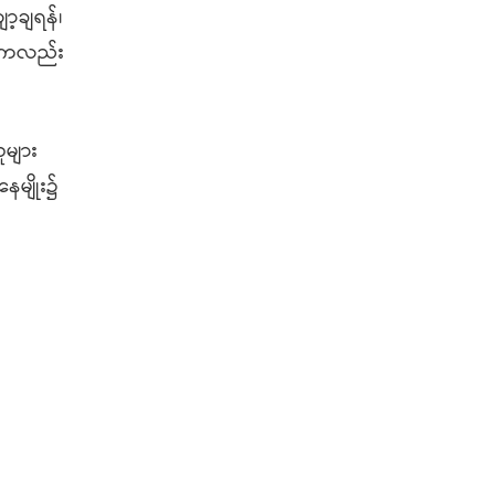
ာ့ချရန်၊
n ကလည်း
ူများ
ေမျိုး၌