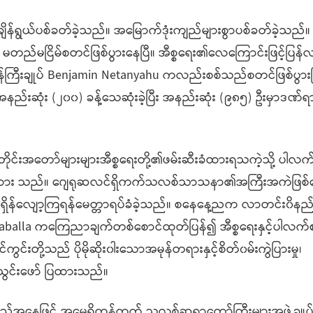
းချိန်ရွယ်ပစ်ခတ်ခဲ့သည်။ အမြောက်ဒုံးကျည်များစွာပစ်ခတ်ခဲ့သည်။ ထ
ြီ။ မတည်မငြိမ်စတင်ဖြစ်ပွားနေပြီ။ အီစ္စရေး၏လေကြောင်းဖြင့်ပြန
စရေး၀န်ကြီးချုပ် Benjamin Netanyahu ကလည်းစစ်သည်စတင်ဖြစ်ပွာ
ည်းဆုံး (၂၀၀) ခန့်သေဆုံးခဲ့ပြီး အနည်းဆုံး (၉၈၅) ဦးမှာဒဏ်ရာ
ိုင်းအတော်များများအီစ္စရေးတို့၏ဖမ်းဆီးခံထားရသကဲ့သို့ ပါလက်
ို့ထား သည်။ ဂျေရုဆလင်ရှိကက်သလစ်သာသနာ၏အကြီးအကဲဖြစ
ှုအရှိန်လျော့ကြရန်မေတ္တာရပ်ခံခဲ့သည်။ စနေနေ့ညက လာတင်း၀ိနည်
aballa ကကြေညာချက်တစ်စောင်ထုတ်ပြန်၍ အီစ္စရေးနှင့်ပါလက်စတိ
င်းတို့သည် ပိုမိုဆိုး၀ါးသောအမုန်တရားနှင့်စိတ်၀မ်းကွဲပြားမှု၊
်သွင်းဖော် ပြထားသည်။
န်သည့်အနေဖြင့် အမေရိကန်ကက် သလစ်ဆရာတော်ကြီးများအဖွဲ့ချ