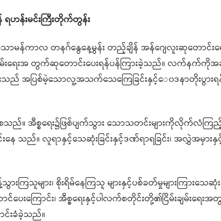
 ရဟန်းမင်းကြီးတိုက်တွန်း
်သာမန်ကာလ တနဂ်နွေနေ့မွန်း တည့်ချိန် အန်ဂျေလူးဆုတောင်းမ
ြိမ်းချမ်းရေးအ တွက်ဆုတောင်းပေးရန်ပန်ကြားခဲ့သည်။ လက်နက်ကိုအချ
ုးသည် အပြစ်မဲ့သောလူ့အသက်သေကြေခြင်းနှင့်‌ေ၀ဒနာတိုးပွားရ
စေသည်။ အီစ္စရေး၌ဖြစ်ပျက်သွား သောသတင်းများကိုလိုက်လံကြည့
းနေ သည်။ လူရာနှင့်သေဆုံးခြင်းနှင့်ဒဏ်ရာရခြင်း၊ အလွှဲအမှားနှ
သွားကြသူများ၊ စိုးရိမ်နေကြသူ များနှင့်ပစ်ခတ်မှုများကြားသေဆုံး
်ပေးကြောင်း၊ အီစ္စရေးနှင့်ပါလက်စတိုင်းတို့၏ငြိမ်းချမ်းရေးအတ
်းခံခဲ့သည်။