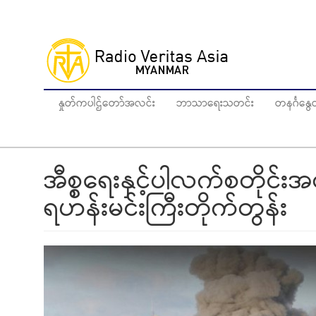
Skip
to
main
content
နှုတ်ကပါဌ်တော်အလင်း
ဘာသာရေးသတင်း
တနင်္ဂန
အီစ္စရေးနှင့်ပါလက်စတိုင
ရဟန်းမင်းကြီးတိုက်တွန်း