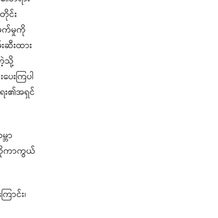
ိုင်း
်မှုကို
မ်းဆီးထား
သို့
်းပေးကြပါ
းရေး၏အရှင်
မ္ဘာ
ာကိုကာကွယ်
ကြောင်း၊