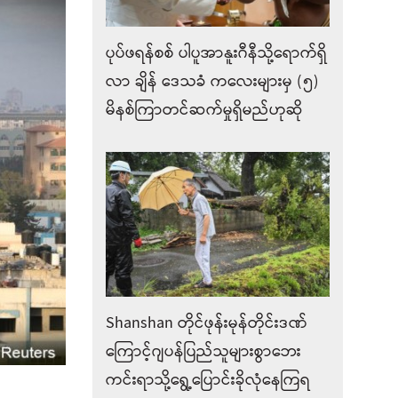
ပုပ်ဖရန်စစ် ပါပူအာနူးဂီနီသို့ရောက်ရှိ
လာ ချိန်‌ ဒေသခံ ကလေးများမှ (၅)
မိနစ်ကြာတင်ဆက်မှုရှိမည်ဟုဆို
Shanshan တိုင်ဖုန်းမုန်တိုင်းဒဏ်
ကြောင့်ဂျပန်ပြည်သူများစွာဘေး
ကင်းရာသို့ရွေ့ပြောင်းခိုလုံနေကြရ