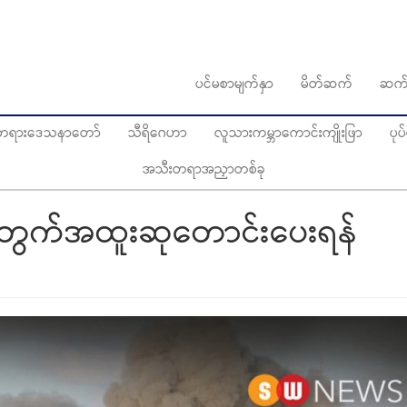
ပင်မစာမျက်နှာ
မိတ်ဆက်
ဆက်
ွေတရားဒေသနာတော်
သီရိဂေဟာ
လူသားကမ္ဘာကောင်းကျိုးဖြာ
ပု
အသီးတရာအညှာတစ်ခု
်းအတွက်အထူးဆုတောင်းပေးရန်