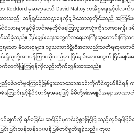
်သော Rockford မှဆရာတော် David Malloy ကအီစ္စရေးနှင့်ပါလက်စတ
ားသည်။ သန့်ရှင်းသောဌာနေကိုချစ်သောသူတိုင်းသည် အကြမ်းဖက
ိုင်ငံသားများနှင့်မှီတင်းနေထိုင်နေကြသူအားလုံးကိုလေးစားရန်၊ ဖ
င်းဆိုခဲ့သည်။ ငြိမ်းချမ်းရေးအတွက်အရေးတကြီးဆုတောင်းကြသကဲ့
းနေကြရသော မိသားစုများ၊ လူသားတစ်ဦးစီအားလည်းသတိရဆုတောင
ရှိသူတို့အားပန်ကြားလိုသည်မှာ ငြိမ်ချမ်းရေးအတွက် ငြိမ်းချမ်
်ဘဲဆက်လက်ပြုကြရန်ကိုလည်းတိုက်တွန်းထားသည်။
ပစ်ခတ်မှုကြောင့်ဖြစ်ပွားလာသောအခင်းကိုကိုင်တွယ်နိုင်ရန် က
ခံကြောင်းနှင့်နိုင်ငံတစ်ခုအနေဖြင့် မိမိတို့၏အချုပ်အချာအာဏ
က်ကို ရန်စခြင်း၊ ဆင်ခြင်မှုကင်းမဲ့စွာဖြင့်ပြုသည့်လုပ်ရပ်ဖြစ်
င်းပြင်းထန်ထန်‌ေ၀ဖန်ပြစ်တင်ရှုတ်ချခဲ့သည်။ ကုလ