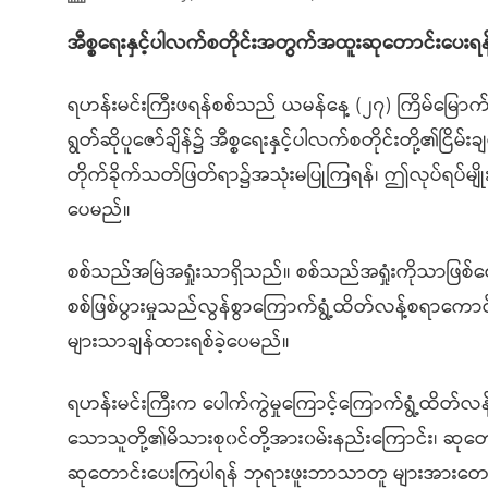
အီစ္စရေးနှင့်ပါလက်စတိုင်းအတွက်အထူးဆုတောင်းပေးရန်
ရဟန်းမင်းကြီးဖရန်စစ်သည် ယမန်နေ့ (၂၇) ကြိမ်မြောက
ရွတ်ဆိုပူဇော်ချိန်၌ အီစ္စရေးနှင့်ပါလက်စတိုင်းတို့၏င
တိုက်ခိုက်သတ်ဖြတ်ရာ၌အသုံးမပြုကြရန်၊ ဤလုပ်ရပ်မျိ
ပေမည်။
စစ်သည်အမြဲအရှုံးသာရှိသည်။ စစ်သည်အရှုံးကိုသာဖြစ်
စစ်ဖြစ်ပွားမှုသည်လွန်စွာကြောက်ရွံ့ထိတ်လန့်စရာကောင်
များသာချန်ထားရစ်ခဲ့ပေမည်။
ရဟန်းမင်းကြီးက ပေါက်ကွဲမှုကြောင့်ကြောက်ရွံ့ထိတ်လန့်
သောသူတို့၏မိသားစု၀င်တို့အား၀မ်းနည်းကြောင်း၊ ဆုတောင
ဆုတောင်းပေးကြပါရန် ဘုရားဖူးဘာသာတူ များအားတောင