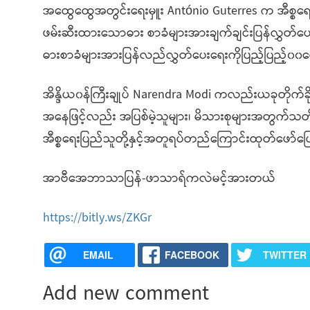
အထွေထွေအတွင်းရေးမှူး António Guterres က အီစ္စရေ
ဖမ်းဆီးထားသောဓား စာခံများအားချက်ချင်းပြန်လွှတ
ဓားစာခံများအားပြန်လည်လွှတ်ပေးရေးကိုပြည့်ပြည့်၀၀
အိန္ဒိယ၀န်ကြီးချုပ် Narendra Modi ကလည်းယခုတိုက်ခိ
အနေဖြင့်လည်း အပြစ်မဲ့သူများ၊ မိသားစုများအတွက်သတ
အီစ္စရေးပြည်သူတို့နှင့်အတူရပ်တည်ကြောင်းထုတ်ဖော်ပ
အာဗီအေဘာသာပြန်-ဖာသာရ်ကလဲမင့်အားတယ်
https://bitly.ws/ZKGr
EMAIL
FACEBOOK
TWITTER
Add new comment