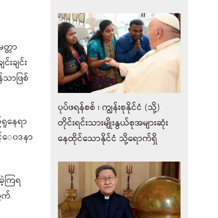
ေတ္တာ
င်းချင်း
န်သာဖြစ်
ပုပ်ဖရန်စစ် ၊ ကျွန်းစုနိုင်ငံ (သို့)
်ရူနေရာ
တိုင်းရင်းသားမျိုးနွယ်စုအများဆုံး
င့်‌ေ၀ဒနာ
နေထိုင်သောနိုင်ငံ သို့ရောက်ရှိ
ခဲ့ကြရ
ွက်