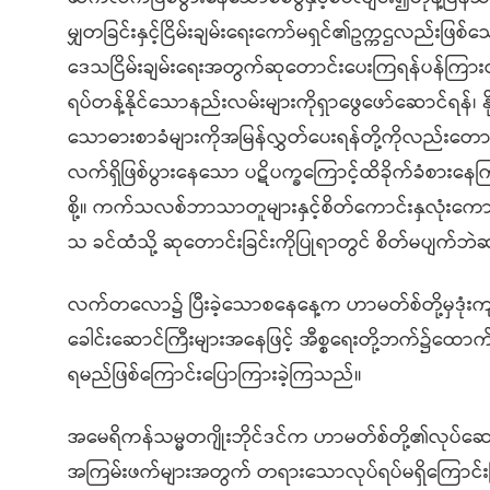
မျှတခြင်းနှင့်ငြိမ်းချမ်းရေးကော်မရှင်၏ဥက္ကဌလည်းဖြစ
ဒေသငြိမ်းချမ်းရေးအတွက်ဆုတောင်းပေးကြရန်ပန်ကြားထ
ရပ်တန့်နိုင်သောနည်းလမ်းများကိုရှာဖွေဖော်ဆောင်ရန်၊ န
သောဓားစာခံများကိုအမြန်လွှတ်ပေးရန်တို့ကိုလည်းတော
လက်ရှိဖြစ်ပွားနေသော ပဋိပက္ခကြောင့်ထိခိုက်ခံစာ
စို့။ ကက်သလစ်ဘာသာတူများနှင့်စိတ်ကောင်းနှလုံးကောင်း
သ ခင်ထံသို့ ဆုတောင်းခြင်းကိုပြုရာတွင် စိတ်မပျက
လက်တလော၌ ပြီးခဲ့သောစနေနေ့က ဟာမတ်စ်တို့မှဒုံးကျည်
ခေါင်းဆောင်ကြီးများအနေဖြင့် အီစ္စရေးတို့ဘက်၌ထောက်
ရမည်ဖြစ်ကြောင်းပြောကြားခဲ့ကြသည်။
အမေရိကန်သမ္မတဂျိုးဘိုင်ဒင်က ဟာမတ်စ်တို့၏လုပ်ဆောင်ချ
အကြမ်းဖက်များအတွက် တရားသောလုပ်ရပ်မရှိကြောင်းပြ