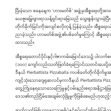
ပြီးခဲ့သော စနေနေ့က ‘ဟားမတ်စ်’ အဖွဲ့မှအီစ္စရေးတို့အာ
ယေဇူးမြွေးဖွားရာသန့်ရှင်းရာမြေသည် သွေးစွန်းသွားခဲ့ပ
တိုက်ခိုက်ခြင်းကိုအလျင်စလိုတုန့် ပြန်ခဲ့သည်။ အီစ္
ညာခဲ့သည်။ ဟာမတ်စ်အဖွဲ့၏ပစ်ခတ်မှုကြောင့် အီစ္စရေးအန
ထားသည်။
အီစ္စရေးတောင်ပိုင်းနှင့်ဂါဇာကမ်းမြောင်ဒေသ၌ ပါလက်စတ
(၁၀၀) ကျော်လည်းသတ်ဖြတ်ခံရကြောင်းသတင်းပေးပ
ဒီနယ် Pierbattista Pizzaballa ကပစ်ခတ်တိုက်ခိုက်မ
ကျင့်သုံးသောဂျေရုဆလင်မှကာဒီနယ် Pierbattista Pizz
တွေ့ကြုံနေရသောသေကြေမှုနှင့်၀မ်းနည်းစရာအနိဌာရုံမြင်ကွ
ဒေသ၏တည်ငြိမ်အေးချမ်းလုံခြုံမှုကိုဖြစ်စေမည်ဟုထည့
ဆက်လက်ဖြစ်ပွားနေသောစစ်ပွဲနှင့်စပ်လျင်း၍တုန့်ပြ