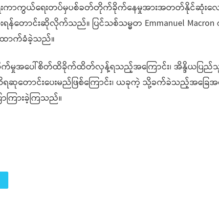
းကာကွယ်ရေးတပ်မှပစ်ခတ်တိုက်ခိုက်နေမှုအားအတတ်နိုင်ဆုံးလျေ
်ပေးရန်တောင်းဆိုလိုက်သည်။ ပြင်သစ်သမ္မတ Emmanuel Macro
ထောက်ခံခဲ့သည်။
ုက်မှုအပေါ်စိတ်ထိခိုက်ထိတ်လှန့်ရသည့်အကြောင်း၊ အိန္ဒိယပြည်သ
ိရဆုတောင်းပေးမည်ဖြစ်ကြောင်း၊ ယခုကဲ့ သို့ခက်ခဲသည့်အခြေအန
ြောကြားခဲ့ကြသည်။