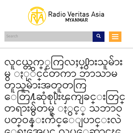
Skip
to
main
content
Toggle
navigat
လူငယ္တက္ႂကြလႈပ္႐ွားသူမ်ား
မွ ႏုိင္ငံတကာ ဘာသာမ
တူသူမ်ားအတူတကြ
ေတြ႔ဆုံစု႐ုံးၾကျခင္းတြင္
တရားမွ်တမူ ႏွင့္ သဘာဝ
ပတ္ဝန္းက်င္ေျပာင္းလဲ​
ေရးအေပၚ လုပ္ေဆာင္ၾ