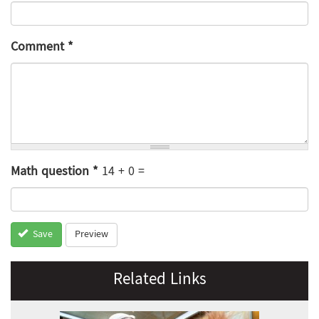
Comment
*
Math question
*
14 + 0 =
Preview
Save
Related Links