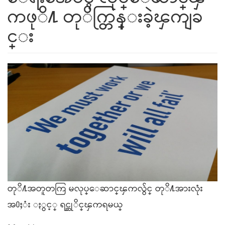
ကဖုိ႔ တုိက္တြန္းခဲ့ၾကျခ
င္း
တုိ႔အတူတကြ မလုပ္ေဆာင္ၾကလွ်င္ တုိ႔အားလုံး
အ႐ႈံး ႏွင့္ ရင္ဆုိင္ၾကရမယ္