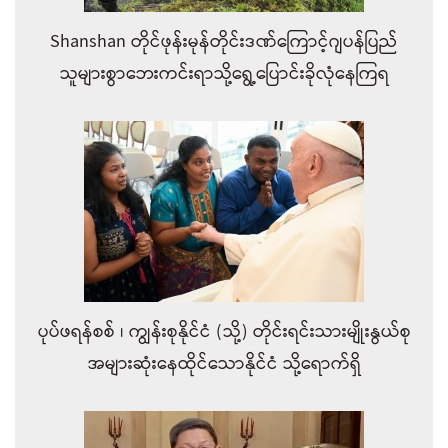
Shanshan တိုင်ဖုန်းမုန်တိုင်းဒဏ်ကြောင့်ဂျပန်ပြည်
သူများစွာဘေးကင်းရာသို့ရွေ့ပြောင်းခိုလုံနေကြရ
ပုပ်ဖရန်စစ် ၊ ကျွန်းစုနိုင်ငံ (သို့) တိုင်းရင်းသားမျိုးနွယ်စု
အများဆုံးနေထိုင်သောနိုင်ငံ သို့ရောက်ရှိ