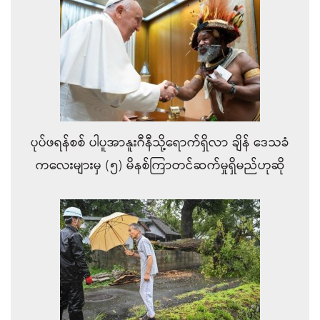
ပုပ်ဖရန်စစ် ပါပူအာနူးဂီနီသို့ရောက်ရှိလာ ချိန်‌ ဒေသခံ
ကလေးများမှ (၅) မိနစ်ကြာတင်ဆက်မှုရှိမည်ဟုဆို