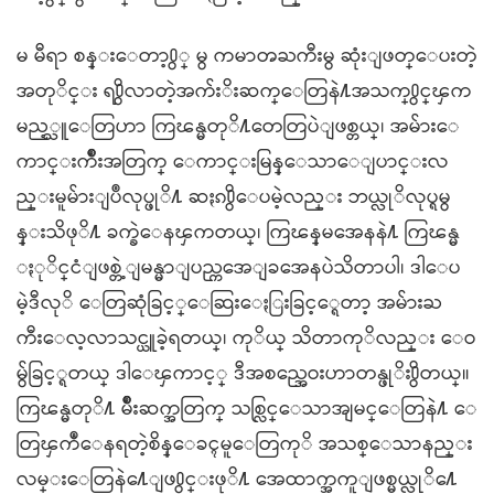
မ မီရာ စန္းေတာ့႐ွ္ မွ ကမာၻႀကီးမွ ဆုံးျဖတ္ေပးတဲ့
အတုိင္း ရ႐ွိလာတဲ့အက်းိးဆက္ေတြနဲ႔အသက္႐ွင္ၾက
မည့္သူေတြဟာ ကြၽန္မတုိ႔တေတြပဲျဖစ္တယ္၊ အမ်ားေ
ကာင္းက်ိဳးအတြက္ ေကာင္းမြန္ေသာေျပာင္းလ
ည္းမူမ်ားျပဳလုပ္ဖုိ႔ ဆႏၵ႐ွိေပမဲ့လည္း ဘယ္လုိလုပ္ရမွ
န္းသိဖုိ႔ ခက္ခဲ​ေနၾကတယ္၊ ကြၽန္​မအေနနဲ႔ ကြၽန္မ
ႏုိင္ငံျဖစ္တဲ့ျမန္မာျပည္ကအေျခအေနပဲသိတာပါ၊ ဒါေပ
မဲ့ဒီလုိ ေတြဆုံခြင့္ေဆြးေႏြးခြင့္ရေတာ့ အမ်ားႀ
ကီးေလ့လာသင္ယူခဲ့ရတယ္၊ ကုိယ္​ သိတာကုိလည္း ေဝ
မွ်ခြင့္ရတယ္ ဒါေၾကာင့္ ဒီအစည္အေဝးဟာတန္ဖုိး႐ွိတယ္။
ကြၽန္မတုိ႔ မ်ဳိးဆက္အတြက္ သစ္လြင္ေသာအျမင္ေတြနဲ႔ ေ
တြၾကဳံေနရတဲ့စိန္ေခၚမူ​ေတြကုိ အသစ္ေသာနည္း
လမ္းေတြနဲ႔ေျဖ႐ွင္းဖုိ႔ အေထာက္အကူျဖစ္မယ္လုိ႔ေ