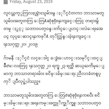
Friday, August 23, 2019
လူငယ္တက္ႂကြလႈပ္႐ွားသူမ်ားမွ ႏုိင္ငံတကာ ဘာသာမတူ
သူမ်ားအတူတကြ ေတြ႔ဆုံစု႐ုံးၾကျခင္းတြင္ တရားမွ်
တမူ ႏွင့္ သဘာဝပတ္ဝန္းက်င္ေျပာင္းလဲ​ေရးအေ
ပၚ လုပ္ေဆာင္ၾကဖုိ႔ တုိက္တြန္းခဲ့ၾကျခင္း
ၾသဂုတ္လ ၂၀၊ ၂၀၁၉
ဂ်ာမနီ ႏုိင္ငံ လင္ေဒါင္ ေ႐ွးေဟာင္းသမုိင္းဝင္ျ
မဳိ႕​ေလးတြင္ ၾသဂုတ္လ ၂၀ ရက္မွ ၂၃ ရက္ထိ ဆယ္ႀကိမ္ေျ
မာက္ ဘာသာတရားမ်ား ၿငိမ္းခ်မ္းေရး ညီလာခံတစ္ရပ္
ကုိ ျပဳလုပ္ခဲ့ပါသည္။
ဘာသာမတူသူမ်ားအတူတကြ ေတြ႕ဆုံစု႐ုံးၾကၿပီး ၿငိ
မ္းခ်မ္းေရး၊ အၾကမ္းဖက္တုိက္ခုိက္မူ၊ သဘာဝပတ္ဝ