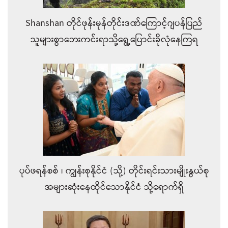
Shanshan တိုင်ဖုန်းမုန်တိုင်းဒဏ်ကြောင့်ဂျပန်ပြည်
သူများစွာဘေးကင်းရာသို့ရွေ့ပြောင်းခိုလုံနေကြရ
ပုပ်ဖရန်စစ် ၊ ကျွန်းစုနိုင်ငံ (သို့) တိုင်းရင်းသားမျိုးနွယ်စု
အများဆုံးနေထိုင်သောနိုင်ငံ သို့ရောက်ရှိ