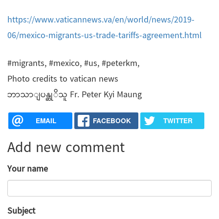
https://www.vaticannews.va/en/world/news/2019-
06/mexico-migrants-us-trade-tariffs-agreement.html
#migrants, #mexico, #us, #peterkm,
Photo credits to vatican news
ဘာသာျပန္ဆုိသူ Fr. Peter Kyi Maung
EMAIL
FACEBOOK
TWITTER
Add new comment
Your name
Subject