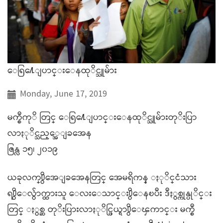
ေရြ႔ေျပာင္းေနထုိင္သူမ်ား
Monday, June 17, 2019
မက္စီကုိ တြင္ ေရြ႔ေျပာင္းေနထုိင္သူမ်ားတုိးပြာ
လာႏုိင္သည့္အေျခအေန
ဇြန္လ ၁၅၊ ၂၀၁၉
ယခုလက္႐ွိအေျခအေနတြင္ အေမရိကန္ ႏုိင္ငံသား
ရ႐ွိေလွ်ာက္ထားသူ ေလးေသာင္း႐ွိေနၿပီး ဒီႏွစ္ကုန္ပုိင္း
တြင္ ႏွစ္ဆ တုိးပြားလာႏုိင္ဖြယ္ရာ႐ွိေၾကာင္း မက္စီ