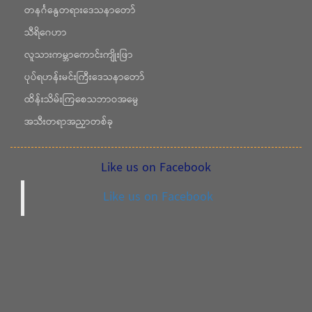
တနင်္ဂနွေတရားဒေသနာတော်
သီရိဂေဟာ
လူသားကမ္ဘာကောင်းကျိုးဖြာ
ပုပ်ရဟန်းမင်းကြီးဒေသနာတော်
ထိန်းသိမ်းကြစေသဘာဝအမွေ
အသီးတရာအညှာတစ်ခု
Like us on Facebook
Like us on Facebook