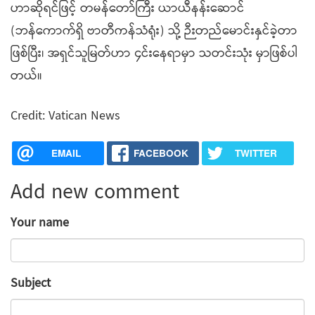
ဟာဆိုရင်ဖြင့် တမန်တော်ကြီး ယာယီနန်းဆောင်
(ဘန်ကောက်ရှိ ဗာတီကန်သံရုံး) သို့ ဉီးတည်မောင်းနှင်ခဲ့တာ
ဖြစ်ပြီး၊ အရှင်သူမြတ်ဟာ ၄င်းနေရာမှာ သတင်းသုံး မှာဖြစ်ပါ
တယ်။
Credit: Vatican News
EMAIL
FACEBOOK
TWITTER
Add new comment
Your name
Subject