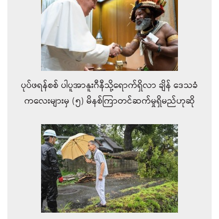
ပုပ်ဖရန်စစ် ပါပူအာနူးဂီနီသို့ရောက်ရှိလာ ချိန်‌ ဒေသခံ
ကလေးများမှ (၅) မိနစ်ကြာတင်ဆက်မှုရှိမည်ဟုဆို