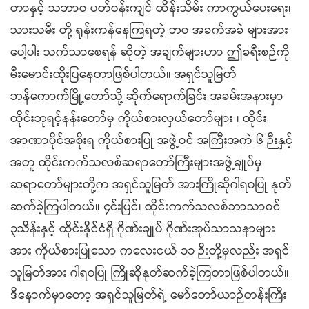
တာနှင့် သဘာဝ ပတ်ဝန်းကျင် ထိန်းသိမ်း ကာကွယ်ပေးရေး၊
သားသမီး တို့ ရုန်းကန်နေကြရတဲ့ ဘဝ အခက်အခဲ များအား
ပေါ့ပါး သက်သာစေရန် ဆိုတဲ့ အချက်များဟာ ဤခရီးစဉ်ကို
မီးမောင်းထိုးပြနေတာဖြစ်ပါတယ်။ အရှင်သူမြတ်
ဘန်ကောက်မြို့တော်သို့ ဆိုက်ရောက်ခြင်း အခမ်းအနားမှာ
ထိုင်းဘုရင့်နန်းတော်မှ ကိုယ်စားလှယ်တော်များ ၊ ထိုင်း
အာဏာပိုင်အစိုးရ ကိုယ်စားပြု အဖွဲ့ဝင် အကြီးအကဲ ၆ ဉီးနှင့်
အတူ ထိုင်းကက်သလစ်ဆရာတော်ကြီးများအဖွဲ့ချုပ်မှ
ဆရာတော်များတို့က အရှင်သူမြတ် အားကြိုဆိုဂါရဝပြု နုတ်
ဆက်ခဲ့ကြပါတယ်။ ၄င်းပြင်၊ ထိုင်းကက်သလစ်ဘာသာဝင်
၃သိန်းနှင့် ထိုင်းနိုင်ငံရှိ ဂိုဏ်းချုပ် ဂိုဏ်းအုပ်သာသနာများ
အား ကိုယ်စားပြုသော ကလေးငယ် ၁၁ ဉီးတို့မှလည်း အရှင်
သူမြတ်အား ဂါရဝပြု ကြိုဆိုနုတ်ဆက်ခဲ့ကြတာဖြစ်ပါတယ်။
ဒီနောက်မှာတော့ အရှင်သူမြတ်ရဲ့ မော်တော်ယာဉ်တန်းကြီး