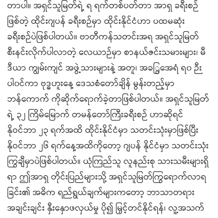
တာပါ။ အရှင်သူမြတ်ရဲ့ ရ ရက်တစ်ပတ်တာ အာရှ ခရီးစဉ်
ဖြစ်တဲ့ ထိုင်းဂျပန် ခရီးစဉ်မှာ ထိုင်းနိုင်ငံဟာ ပထမဆုံး
ခရီးစဉ်ပဲဖြစ်ပါတယ်။ ဗာတီကန်သတင်းအရ အရှင်သူမြတ်
စီးနင်းလိုက်ပါလာတဲ့ လေယာဉ်မှာ စာနယ်ဇင်းသမားများ၊ မီ
ဒီယာ ကျွမ်းကျင် အဖွဲ့သားများနဲ့ အတူ၊ အခ​​ြွအေရံ ရ၀ ဉီး
ပါ၀င်ကာ ဗုဒ္ဓဟူးနေ့ ဒေသစံတော်ချိန် မွန်းတည့်မှာ
ဘန်ကောက် ကိုဆိုက်ရောက်ခဲ့တာဖြစ်ပါတယ်။ အရှင်သူမြတ်
ရဲ့ ၃၂ ကြိမ်မြောက် တမန်တော်ကြီးခရီးစဉ် ဟာဆိုရင်
နိုဝင်ဘာ ၂၃ ရက်အထိ ထိုင်းနိုင်ငံမှာ သတင်းသုံးမှာဖြစ်ပြီး
နိုဝင်ဘာ ၂၆ ရက်နေ့အထိကိုတော့ ဂျပန် နိုင်ငံမှာ သတင်းသုံး
ကြွချီမှာပဲဖြစ်ပါတယ်။ ယုံကြည်သူ လူနည်းစု သားသမီးများရှိ
ရာ ဤအာရှ တိုင်းပြည်များသို့ အရှင်သူမြတ်ကြွရောက်လာရ
ခြင်း၏ အဓိက ရည်ရွယ်ချက်များကတော့ ဘာသာတရား
အချင်းချင်း နှီးနှောဖလှယ်မှု ပို၍ မြှင့်တင်နိုင်ရန်၊ လူ့အသက်