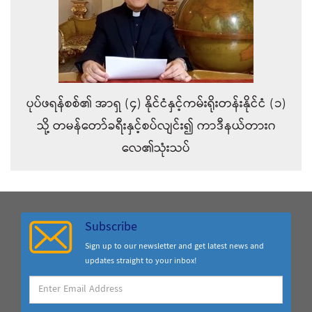
ပုပ်ဖရန်စစ်၏ အာရှ (၄) နိုင်ငံနှင့်ကမ်းရိုးတန်းနိုင်ငံ (၁)
သို့ တမန်တော်ခရီးနှင့်စပ်လျင်း၍ ကာဒီနယ်တားဂ
လေ၏သုံးသပ်
Subscribe
Sign up to our newsletter and get latest news and
updates straight to your inbox!