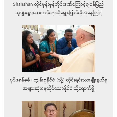
Shanshan တိုင်ဖုန်းမုန်တိုင်းဒဏ်ကြောင့်ဂျပန်ပြည်
သူများစွာဘေးကင်းရာသို့ရွေ့ပြောင်းခိုလုံနေကြရ
ပုပ်ဖရန်စစ် ၊ ကျွန်းစုနိုင်ငံ (သို့) တိုင်းရင်းသားမျိုးနွယ်စု
အများဆုံးနေထိုင်သောနိုင်ငံ သို့ရောက်ရှိ