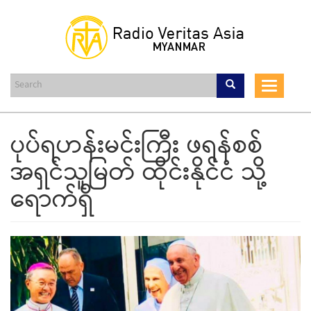
Skip
to
main
content
Toggle
navigat
ပုပ်ရဟန်းမင်းကြီး ဖရန်စစ်
အရှင်သူမြတ် ထိုင်းနိုင်ငံ သို့
ရောက်ရှိ