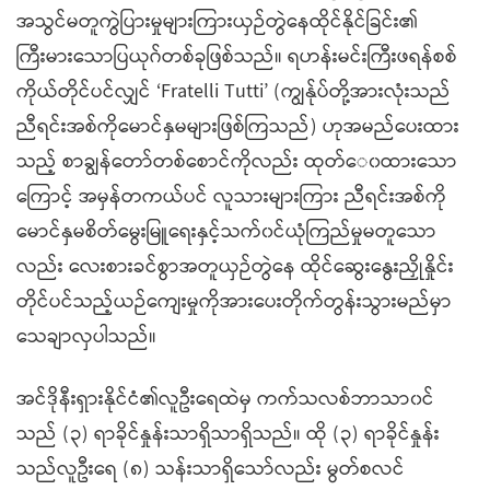
အသွင်မတူကွဲပြားမှုများကြားယှဉ်တွဲနေထိုင်နိုင်ခြင်း၏
ကြီးမားသောပြယုဂ်တစ်ခုဖြစ်သည်။ ရဟန်းမင်းကြီးဖရန်စစ်
ကိုယ်တိုင်ပင်လျှင် ‘Fratelli Tutti’ (ကျွန်ုပ်တို့အားလုံးသည်
ညီရင်းအစ်ကိုမောင်နှမများဖြစ်ကြသည်) ဟုအမည်ပေးထား
သည့် စာချွန်တော်တစ်စောင်ကိုလည်း ထုတ်‌ေ၀ထားသော
ကြောင့် အမှန်တကယ်ပင် လူသားများကြား ညီရင်းအစ်ကို
မောင်နှမစိတ်မွေးမြူရေးနှင့်သက်၀င်ယုံကြည်မှုမတူသော
လည်း လေးစားခင်စွာအတူယှဉ်တွဲနေ ထိုင်ဆွေးနွေးညှိုနှိုင်း
တိုင်ပင်သည့်ယဉ်ကျေးမှုကိုအားပေးတိုက်တွန်းသွားမည်မှာ
သေချာလှပါသည်။
အင်ဒိုနီးရှားနိုင်ငံ၏လူဦးရေထဲမှ ကက်သလစ်ဘာသာ၀င်
သည် (၃) ရာခိုင်နှုန်းသာရှိသာရှိသည်။ ထို (၃) ရာခိုင်နှုန်း
သည်လူဦးရေ (၈) သန်းသာရှိသော်လည်း မွတ်စလင်