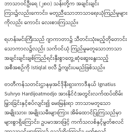
ဘာသာ၀င်ဦးရေ (၂၈၀) သန်းတို့က အချင်းချင်း
ကြား၌လည်းကောင်း၊ မတူညီသောဘာသာရေးယုံကြည်မှုများ
ကိုလည်း ကောင်း လေးစားကြသည်။
ရဟန်းမင်းကြီးသည် ဂျာကာတာ၌ သီတင်းသုံးမည့်တိုတောင်း
သောကာလ၌လည်း သက်၀င်ယုံ ကြည်မှုမတူသောဘာသာ
အချင်းချင်းချစ်ကြည်ရင်းနှီးစွာတွေ့ဆုံဆွေးနွေးသည့်
အစီအစဉ်ကို Istiqlal ဗလီ ၌ကျင်းပမည်ဖြစ်သည်။
ဗာတီကန်သတင်းဌာနမှအင်ဒိုနီးရှားကာဒီနယ် Ignatius
Suhryo Hardijoatmodjo အားနိုင်ငံအတွင်းလက်ထပ်ထိမ်း
မြှားခြင်းနှင့်စပ်လျင်း၍ မေးမြန်းရာ ဘာသာမတူသော
အမျိုးသား၊ အမျိုးသမီးများကြား အိမ်ထောင်ပြုကြသည်မှာ
များစွာရှိကြောင်း၊ ဥပမာအားဖြင့် ကက်သလစ်နှင့်မွတ်စလင်
ဘာသာ၀င်များကြား၌ လည်းရှိကြောင်း၊ မွတ်စလင်