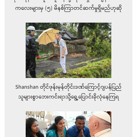
ကလေးများမှ (၅) မိနစ်ကြာတင်ဆက်မှုရှိမည်ဟုဆို
Shanshan တိုင်ဖုန်းမုန်တိုင်းဒဏ်ကြောင့်ဂျပန်ပြည်
သူများစွာဘေးကင်းရာသို့ရွေ့ပြောင်းခိုလုံနေကြရ