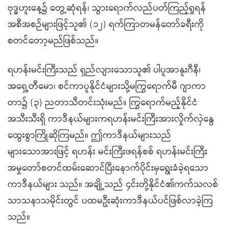
ဗုဒ္ဓဟူးနေ့၌ တွေ့ဆုံရန်၊ သွားရောက်လည်ပတ်ကြည့်ရှုရန်
အစီအစဉ်များဖြင့်သူ၏ (၁၂) ရက်ကြာတမန်တော်ခရီးကို
စတင်တော့မည်ဖြစ်သည်။
ရဟန်းမင်းကြီးသည် ရှည်လျားသောသူ၏ ပါပူအာနူးဂီနီ၊
အရှေ့တီမော၊ စင်ကာပူနိုင်ငံများသို့မကြွရောက်မီ ဂျာကာ
တာ၌ (၃) ညတာသီတင်းသုံးမည်။ ကြွရောက်မည့်နိုင်ငံ
အသီးသီးရှိ ကာဒီနယ်များကရဟန်းမင်းကြီးအားလှိုက်လှဲနွေ
ထွေးစွာကြိုဆိုကြမည်။ ဤကာဒီနယ်များသည်
များသောအားဖြင့် ရဟန်း မင်းကြီးဖရန်စစ် ရဟန်းမင်းကြီး
အမှုတော်စတင်ထမ်းဆောင်ပြီးနောက်ပိုင်းမှရွေးခံခဲ့ရသော
ကာဒီနယ်များ သည်။ အချို့သည် ၄င်းတို့နိုင်ငံ၏ကက်သလစ်
သာသနာသမိုင်းတွင် ပထမဦးဆုံးကာဒီနယ်ပင်ဖြစ်လာခဲ့ကြ
သည်။