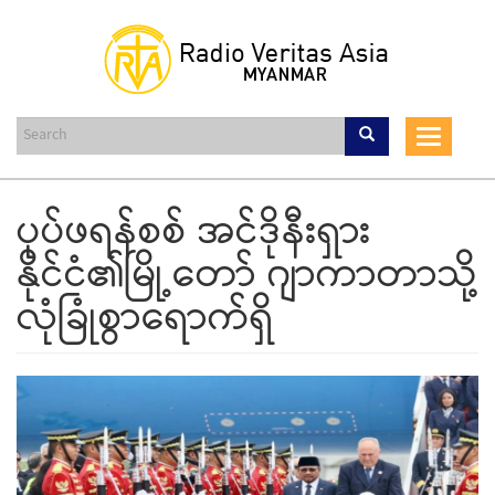
Skip
to
main
content
Toggle
navigat
ပုပ်ဖရန်စစ် အင်ဒိုနီးရှား
နိုင်ငံ၏မြို့တော် ဂျာကာတာသို့
လုံခြုံစွာရောက်ရှိ