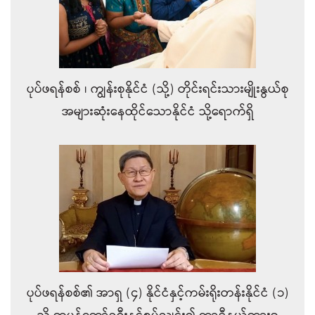
ပုပ်ဖရန်စစ် ၊ ကျွန်းစုနိုင်ငံ (သို့) တိုင်းရင်းသားမျိုးနွယ်စု
အများဆုံးနေထိုင်သောနိုင်ငံ သို့ရောက်ရှိ
ပုပ်ဖရန်စစ်၏ အာရှ (၄) နိုင်ငံနှင့်ကမ်းရိုးတန်းနိုင်ငံ (၁)