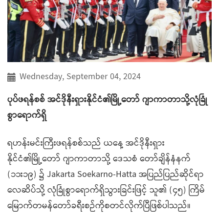
Wednesday, September 04, 2024
ပုပ်ဖရန်စစ် အင်ဒိုနီးရှားနိုင်ငံ၏မြို့တော် ဂျာကာတာသို့လုံခြုံ
စွာရောက်ရှိ
ရဟန်းမင်းကြီးဖရန်စစ်သည် ယနေ့ အင်ဒိုနီးရှား
နိုင်ငံ၏မြို့တော် ဂျာကာတာသို့ ဒေသစံ တော်ချိန်နံနက်
(၁၁း၁၉) ၌ Jakarta Soekarno-Hatta အပြည်ပြည်ဆိုင်ရာ
လေဆိပ်သို့ လုံခြုံစွာရောက်ရှိသွားခြင်းဖြင့် သူ၏ (၄၅) ကြိမ်
မြောက်တမန်တော်ခရီးစဉ်ကိုစတင်လိုက်ပြီဖြစ်ပါသည်။