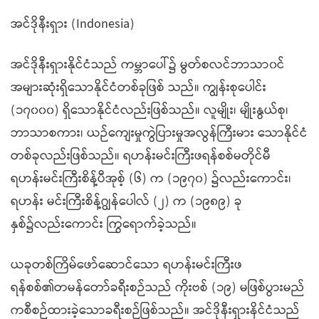
အင်ဒိုနီးရှား (Indonesia)
အင်ဒိုနီးရှားနိုင်ငံသည် ကမ္ဘာပေါ်၌ မွတ်စလင်ဘာသာ၀င်
အများဆုံးရှိသောနိုင်ငံတစ်ခုဖြစ် သည်။ ကျွန်းစုပေါင်း
(၁၇၀၀၀) ရှိသောနိုင်ငံလည်းဖြစ်သည်။ လူမျိုး၊ မျိုးနွယ်စု၊
ဘာသာစကား၊ ယဉ်ကျေးမှုကွဲပြားမှုအလွန်ကြီးမား သောနိုင်ငံ
တစ်ခုလည်းဖြစ်သည်။ ရဟန်းမင်းကြီးဖရန်စစ်မတိုင်မီ
ရဟန်းမင်းကြီးစိန့်ပီအုစ့် (၆) က (၁၉၇၀) ၌လည်းကောင်း၊
ရဟန်း မင်းကြီးစိန့်ဂျွန်ပေါလ် (၂) က (၁၉၈၉) ခု
နှစ်၌လည်းကောင်း ကြွရောက်ခဲ့သည်။
ယခုတစ်ကြိမ်ဖော်ဆောင်သော ရဟန်းမင်းကြီးဖ
ရန်စစ်၏တမန်တော်ခရီးစဉ်သည် ကိုးဗစ် (၁၉) မဖြစ်ပွားမည်
ကစီစဉ်ထားခဲ့သောခရီးစဉ်ဖြစ်သည်။ အင်ဒိုနီးရှားနိင်ငံသည်