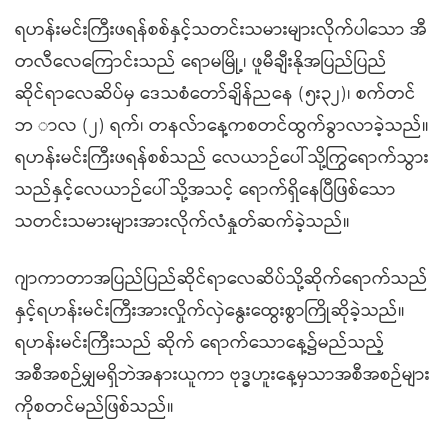
ရဟန်းမင်းကြီးဖရန်စစ်နှင့်သတင်းသမားများလိုက်ပါသော အီ
တလီလေကြောင်းသည် ရောမမြို့၊ ဖူမီချီးနိုအပြည်ပြည်
ဆိုင်ရာလေဆိပ်မှ ဒေသစံတော်ချိန်ညနေ (၅း၃၂)၊ စက်တင်
ဘ ာလ (၂) ရက်၊ တနလ်ာနေ့ကစတင်ထွက်ခွာလာခဲ့သည်။
ရဟန်းမင်းကြီးဖရန်စစ်သည် လေယာဉ်ပေါ်သို့ကြွရောက်သွား
သည်နှင့်လေယာဉ်ပေါ်သို့အသင့် ရောက်ရှိနေပြီဖြစ်သော
သတင်းသမားများအားလိုက်လံနှုတ်ဆက်ခဲ့သည်။
ဂျာကာတာအပြည်ပြည်ဆိုင်ရာလေဆိပ်သို့ဆိုက်ရောက်သည်
နှင့်ရဟန်းမင်းကြီးအားလှိုက်လှဲနွေးထွေးစွာကြိုဆိုခဲ့သည်။
ရဟန်းမင်းကြီးသည် ဆိုက် ရောက်သောနေ့၌မည်သည့်
အစီအစဉ်မျှမရှိဘဲအနားယူကာ ဗုဒ္ဓဟူးနေ့မှသာအစီအစဉ်များ
ကိုစတင်မည်ဖြစ်သည်။