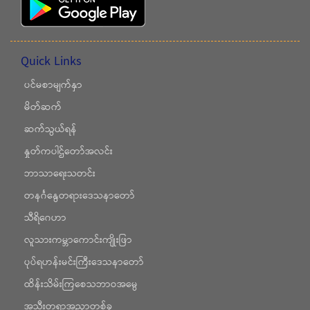
Quick Links
ပင်မစာမျက်နှာ
မိတ်ဆက်
ဆက်သွယ်ရန်
နှုတ်ကပါဌ်တော်အလင်း
ဘာသာရေးသတင်း
တနင်္ဂနွေတရားဒေသနာတော်
သီရိဂေဟာ
လူသားကမ္ဘာကောင်းကျိုးဖြာ
ပုပ်ရဟန်းမင်းကြီးဒေသနာတော်
ထိန်းသိမ်းကြစေသဘာဝအမွေ
အသီးတရာအညှာတစ်ခု