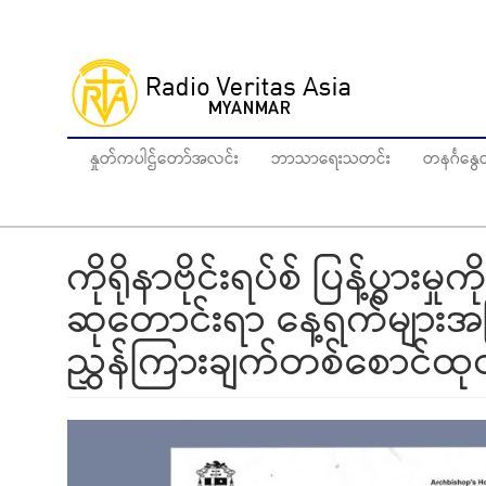
Skip
to
main
content
နှုတ်ကပါဌ်တော်အလင်း
ဘာသာရေးသတင်း
တနင်္ဂန
ကိုရိုနာဗိုင်းရပ်စ် ပြန့်ပွားမှု
ဆုတောင်းရာ နေ့ရက်များအ
ညွှန်ကြားချက်တစ်စောင်ထုတ်