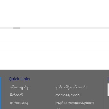
Quick Links
ပင်မစာမျက်နှာ
နှုတ်ကပါဌ်တော်အလင်း
မိတ်ဆက်
ဘာသာရေးသတင်း
ဆက်သွယ်ရန်
တနင်္ဂနွေတရားဒေသနာတော်