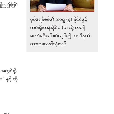
ကြပြီးဖြစ်
ပုပ်ဖရန်စစ်၏ အာရှ (၄) နိုင်ငံနှင့်
ကမ်းရိုးတန်းနိုင်ငံ (၁) သို့ တမန်
တော်ခရီးနှင့်စပ်လျင်း၍ ကာဒီနယ်
တားဂလေ၏သုံးသပ်
နာအတွင်း၌
 နှင့် ထို