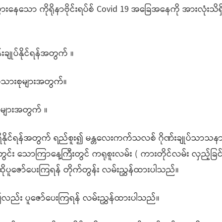
ားနေသော ကိုရိုနာဗိုင်းရပ်စ် Covid 19 အခြေအနေကို အားလုံးသိရှိ
းချုပ်နိုင်ရန်အတွက် ။
့ မိသားစုများအတွက်။
းများအတွက် ။
ရှိနိုင်ရန်အတွက် ရည်စူး၍ မန္တလေးကက်သလစ် ဂိုဏ်းချုပ်သာသ
း သောကြာနေ့ကြီးတွင် ကရုစူးလမ်း ( ကားတိုင်လမ်း လှည့်ခြင်း )
ပူဇော်ပေးကြရန် တိုက်တွန်း လမ်းညွှန်ထားပါသည်။
၍လည်း ပူဇော်ပေးကြရန် လမ်းညွှန်ထားပါသည်။