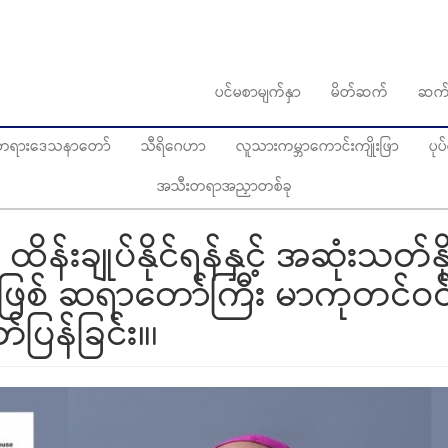
ပင်မစာမျက်နှာ
မိတ်ဆက်
ဆက်
ွေတရားဒေသနာတော်
သီရိဂေဟာ
လူသားကမ္ဘာကောင်းကျိုးဖြာ
ပု
အသီးတရာအညှာတစ်ခု
ကို ထိန်းချုပ်နိုင်ရန်နှင့် အဆုံးသတ်နိ
ဖြစ် ဆရာတော်ကြီး မာကုတင်ဝင်
ပြန်ခြင်း။၊