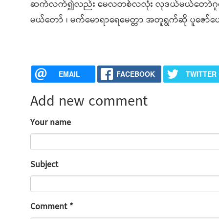
ဆက်လက်၍လည်း မေလတစ်လလုံး လုဒယ်မယ်တော်ဂူရှေ့၌
မယ်တော် ၊ မက်မောရာရေမေတ္တာ အတူရွက်ဆို ပူဇော်ပ
EMAIL
FACEBOOK
TWITTER
Add new comment
Your name
Subject
Comment
*