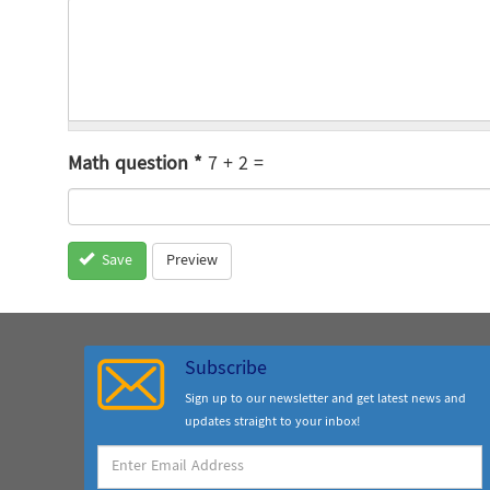
Math question
*
7 + 2 =
Preview
Save
Subscribe
Sign up to our newsletter and get latest news and
updates straight to your inbox!