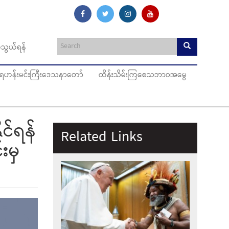
သွယ်ရန်
ပ်ရဟန်းမင်းကြီးဒေသနာတော်
ထိန်းသိမ်းကြစေသဘာဝအမွေ
ုင်ရန်
Related Links
းမှ