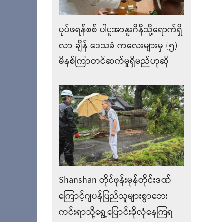
ပုပ်ဖရန်စစ် ပါပူအာနူးဂီနီသို့ရောက်ရှိ
လာ ချိန်‌ ဒေသခံ ကလေးများမှ (၅)
မိနစ်ကြာတင်ဆက်မှုရှိမည်ဟုဆို
Shanshan တိုင်ဖုန်းမုန်တိုင်းဒဏ်
ကြောင့်ဂျပန်ပြည်သူများစွာဘေး
ကင်းရာသို့ရွေ့ပြောင်းခိုလုံနေကြရ