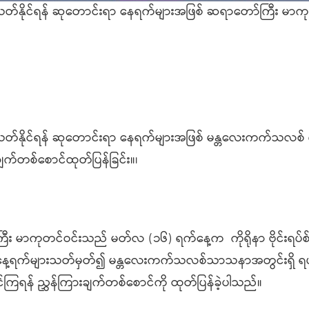
နှင့် အဆုံးသတ်နိုင်ရန် ဆုတောင်းရာ နေရက်များအဖြစ် ဆရာတော်ကြီး မာက
ှင့် အဆုံးသတ်နိုင်ရန် ဆုတောင်းရာ နေရက်များအဖြစ် မန္တလေးကက်သလစ် ဂ
က်တစ်စောင်ထုတ်ပြန်ခြင်း။၊
မာကုတင်ဝင်းသည် မတ်လ (၁၆) ရက်နေ့က ကိုရိုနာ ဗိုင်းရပ်စ် ပြန
ောင်းရာနေ့ရက်များသတ်မှတ်၍ မန္တလေးကက်သလစ်သာသနာအတွင်းရှိ ရ
ကြရန် ညွှန်ကြားချက်တစ်စောင်ကို ထုတ်ပြန်ခဲ့ပါသည်။