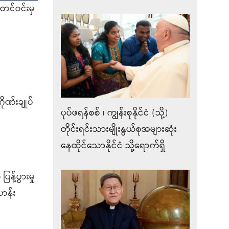
ုတင်ဝင်းမှ
ိုဏ်းချုပ်
ပုပ်ဖရန်စစ် ၊ ကျွန်းစုနိုင်ငံ (သို့)
တိုင်းရင်းသားမျိုးနွယ်စုအများဆုံး
နေထိုင်သောနိုင်ငံ သို့ရောက်ရှိ
့်ပွားမှု
ဟန်း