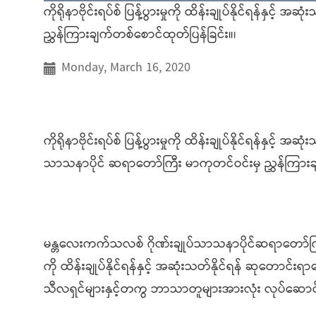
ကိုရိုနာဗိုင်းရပ်စ် ပြန့်ပွားမှုကို ထိန်းချုပ်နိုင်ရန်
ညွှန်ကြားချက်တစ်စောင်ထုတ်ပြန်ခြင်း။၊
Monday, March 16, 2020
ကိုရိုနာဗိုင်းရပ်စ် ပြန့်ပွားမှုကို ထိန်းချုပ်နိုင်ရန်န
သာသနာပိုင် ဆရာတော်ကြီး မာကုတင်ဝင်းမှ ညွှန်ကြားချ
မန္တလေးကက်သလစ် ဂိုဏ်းချုပ်သာသနာပိုင်ဆရာတော်ကြီး 
ကို ထိန်းချုပ်နိုင်ရန်နှင့် အဆုံးသတ်နိုင်ရန် ဆုတ
သီလရှင်များနှင့်တကွ ဘာသာတူများအားလုံး လုပ်ဆောင်