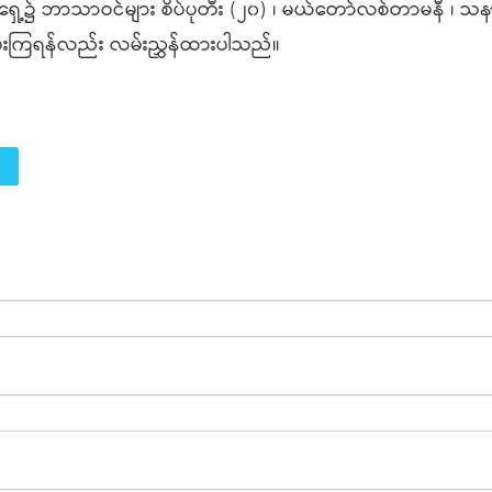
 ဘာသာဝင်များ စိပ်ပုတီး (၂၀) ၊ မယ်တော်လစ်တာမနီ ၊ သနာ
ေးကြရန်လည်း လမ်းညွှန်ထားပါသည်။