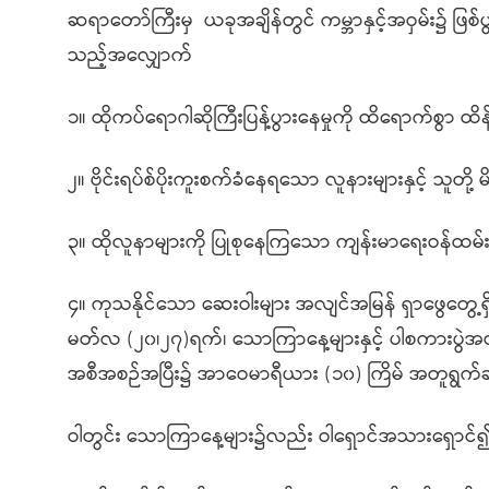
ဆရာတော်ကြီးမှ ယခုအချိန်တွင် ကမ္ဘာနှင့်အဝှမ်း၌ ဖြစ်ပွ
သည့်အလျှောက်
၁။ ထိုကပ်ရောဂါဆိုကြီးပြန့်ပွားနေမှုကို ထိရောက်စွာ ထိန်
၂။ ဗိုင်းရပ်စ်ပိုးကူးစက်ခံနေရသော လူနားများနှင့် သူတို
၃။ ထိုလူနာများကို ပြုစုနေကြသော ကျန်းမာ‌ရေးဝန်ထမ်
၄။ ကုသနိုင်သော ဆေးဝါးများ အလျင်အမြန် ရှာဖွေတွေ့
မတ်လ (၂၀၊၂၇)ရက်၊ သောကြာနေ့များနှင့် ပါစကားပွဲအတွင်
အစီအစဉ်အပြီး၌ အာဝေမာရီယား (၁၀) ကြိမ် အတူရွက်ဆို
ဝါတွင်း သောကြာနေ့များ၌လည်း ဝါရှောင်အသားရှောင်