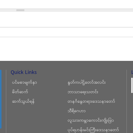
Quick Links
ပင်မစာမျက်နှာ
နှုတ်ကပါဌ်တော်အလင်း
မိတ်ဆက်
ဘာသာရေးသတင်း
ဆက်သွယ်ရန်
တနင်္ဂနွေတရားဒေသနာတော်
သီရိဂေဟာ
လူသားကမ္ဘာကောင်းကျိုးဖြာ
ပုပ်ရဟန်းမင်းကြီးဒေသနာတော်