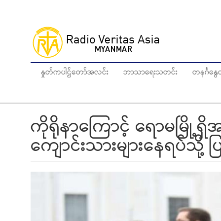
Skip
to
main
content
နှုတ်ကပါဌ်တော်အလင်း
ဘာသာရေးသတင်း
တနင်္ဂန
ကိုရိုနာကြောင့် ရောမမြို့
ကျောင်းသားများနေရပ်သို့ ပ