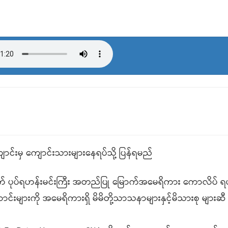
ောင်းမှ ကျောင်းသားများနေရပ်သို့ ပြန်ရမည်
အခြေစိုက် ပုပ်ရဟန်းမင်းကြီး အတည်ပြု မြောက်အမေရိကား ကောလိပ် ရ
များကို အမေရိကားရှိ မိမိတို့သာသနာများနှင့်မိသားစု များဆီ ပြ