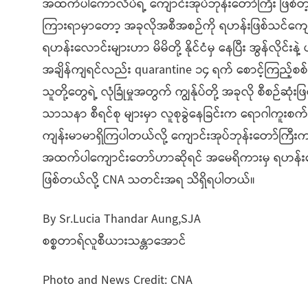
အထက်ပါကောလိပ်ရဲ့ ကျောင်းအုပ်ဘုန်းတော်ကြီး ဖြစ်တ
ကြားရာမှာတော့ အခုလိုအစီအစဉ်ကို ရဟန်းဖြစ်သင်ကျောင်း
ရဟန်းလောင်းများဟာ မိမိတို့ နိုင်ငံမှ နေပြီး အွန်လိ
အချိန်ကျရင်လည်း quarantine ၁၄ ရက် စောင့်ကြည့်စစ်ဆ
သူတို့တွေရဲ့ လုံခြုံမှုအတွက် ကျွန်ုပ်တို့ အခုလို စီစဉ်
သာသနာ စီရင်စု များမှာ လူစုခွဲနေခြင်းက ရောဂါကူးစက်ပျ
ကျန်းမာမာရှိကြပါတယ်လို့ ကျောင်းအုပ်ဘုန်းတော်ကြီး
အထက်ပါကျောင်းတော်ဟာဆိုရင် အမေရိကားမှ ရဟန်းလော
ဖြစ်​တယ်လို့ CNA သတင်းအရ သိရှိရပါတယ်။
By Sr.Lucia Thandar Aung,SJA
စစ္စတာရ်လူစီယားသန္တာအောင်
Photo and News Credit: CNA