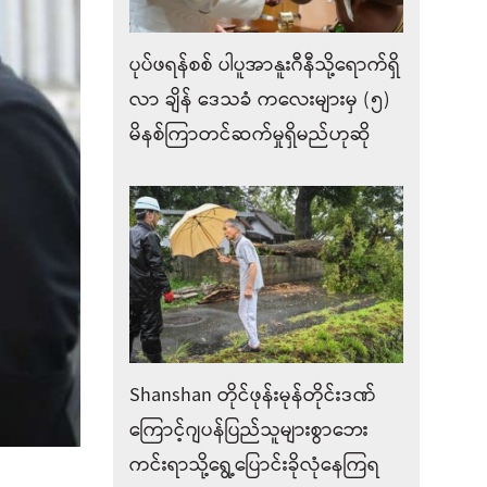
ပုပ်ဖရန်စစ် ပါပူအာနူးဂီနီသို့ရောက်ရှိ
လာ ချိန်‌ ဒေသခံ ကလေးများမှ (၅)
မိနစ်ကြာတင်ဆက်မှုရှိမည်ဟုဆို
Shanshan တိုင်ဖုန်းမုန်တိုင်းဒဏ်
ကြောင့်ဂျပန်ပြည်သူများစွာဘေး
ကင်းရာသို့ရွေ့ပြောင်းခိုလုံနေကြရ