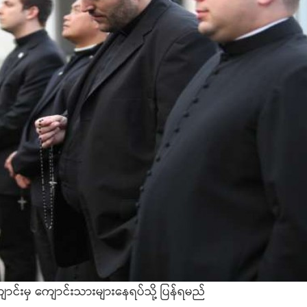
ောင်းမှ ကျောင်းသားများနေရပ်သို့ ပြန်ရမည်