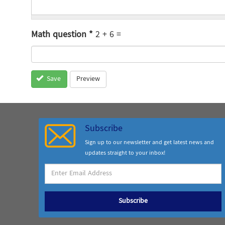
Math question
*
2 + 6 =
Preview
Save
Subscribe
Sign up to our newsletter and get latest news and
updates straight to your inbox!
Subscribe