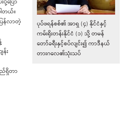
ို့ပြော
့ပါတယ်။
ပြန်လာတဲ့
ပုပ်ဖရန်စစ်၏ အာရှ (၄) နိုင်ငံနှင့်
ကမ်းရိုးတန်းနိုင်ငံ (၁) သို့ တမန်
့
တော်ခရီးနှင့်စပ်လျင်း၍ ကာဒီနယ်
ျန်း
တားဂလေ၏သုံးသပ်
ည်ရှိတာ