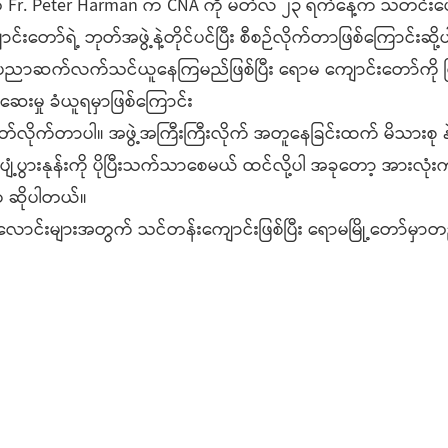
ဲ့ Fr. Peter Harman က CNA ကို မတ်လ ၂၃ ရက်နေ့က သတင်းပေးပ
တော်ရဲ့ ဘုတ်အဖွဲ့နဲ့တိုင်ပင်ပြီး စီစဉ်လိုက်တာဖြစ်ကြောင်းဆို
ုင်းနဲ့ ပညာဆက်လက်သင်ယူနေကြမည်ဖြစ်ပြီး ရောမ ကျောင်းတော်ကို 
ေးမှု ခံယူရမှာဖြစ်ကြောင်း
ဆုံးဖြတ်လိုက်တာပါ။ အဖွဲ့အကြီးကြီးလိုက် အတူနေခြင်းထက် မိသားစု နဲ
ံ့ပွားနုန်းကို ပိုပြီးသက်သာစေမယ် ထင်လို့ပါ အခုတော့ အားလုံးက
က ဆိုပါတယ်။
င်းများအတွက် သင်တန်းကျောင်းဖြစ်ပြီး ရောမမြို့တော်မှာတ