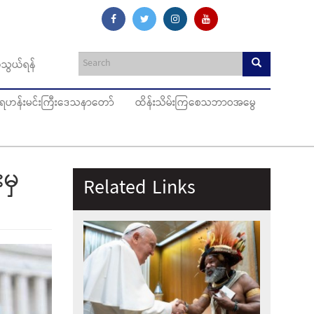
သွယ်ရန်
ပ်ရဟန်းမင်းကြီးဒေသနာတော်
ထိန်းသိမ်းကြစေသဘာဝအမွေ
မှ
Related Links