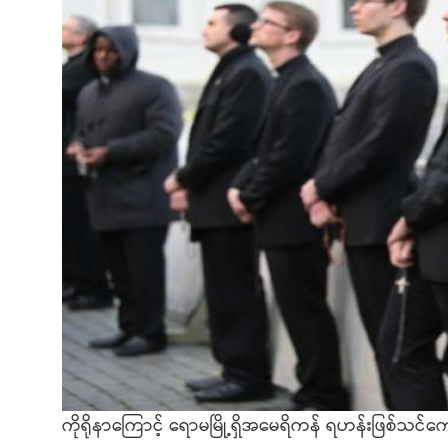
ကိုရိုနာကြောင့် ရောမမြို့ရှိအမေရိကန် ရဟန်းဖြစ်သင်ကျ