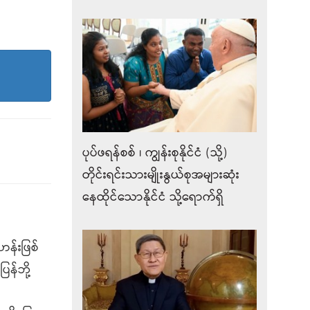
ပုပ်ဖရန်စစ် ၊ ကျွန်းစုနိုင်ငံ (သို့)
တိုင်းရင်းသားမျိုးနွယ်စုအများဆုံး
နေထိုင်သောနိုင်ငံ သို့ရောက်ရှိ
ဟန်းဖြစ်
န်ဘို့