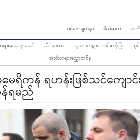
ပင်မစာမျက်နှာ
မိတ်ဆက်
ဆက်
ွေတရားဒေသနာတော်
သီရိဂေဟာ
လူသားကမ္ဘာကောင်းကျိုးဖြာ
ပု
အသီးတရာအညှာတစ်ခု
ရှိအမေရိကန် ရဟန်းဖြစ်သင်ကျောင်း
ြန်ရမည်