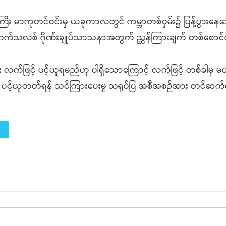
း မာကုတင်ဝင်းမှ ယခုကာလတွင် ကမ္ဘာတစ်ဝှမ်း၌ ပြန့်ပွားနေသေ
း ကက်သလစ် ဂိုဏ်းချုပ်သာသနာအတွက် ညွှန်ကြားချက် တစ်စောင်
 လက်ဖြင့် ပင့်ယူရမည်ဟု ပါရှိသောကြောင့် လက်ဖြင့် တစ်ခါမှ မပင
 ပင့်ယူတတ်ရန် သင်ကြားပေးမှု သရုပ်ပြ အစီအစဉ်အား တင်ဆက်