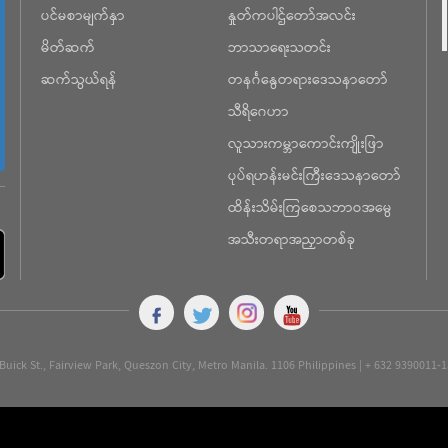
ပင်မစာမျက်နှာ
နှုတ်ကပါဌ်တော်အလင်း
မိတ်ဆက်
ဘာသာရေးသတင်း
ဆက်သွယ်ရန်
တနင်္ဂနွေတရားဒေသနာတော်
သီရိဂေဟာ
လူသားကမ္ဘာကောင်းကျိုးဖြာ
ပုပ်ရဟန်းမင်းကြီးဒေသနာတော်
ထိန်းသိမ်းကြစေသဘာဝအမွေ
အသီးတရာအညှာတစ်ခု
Buick St., Fairview Park, Queszon City, Metro Manila. 1106 Philippines | + 632 9390011-