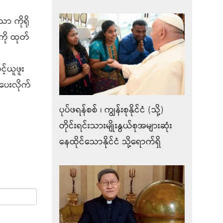
ာ ကိုရို
ကို ထုတ်
့်ယူဖူး
ပေးလိုက်
ပုပ်ဖရန်စစ် ၊ ကျွန်းစုနိုင်ငံ (သို့)
တိုင်းရင်းသားမျိုးနွယ်စုအများဆုံး
နေထိုင်သောနိုင်ငံ သို့ရောက်ရှိ