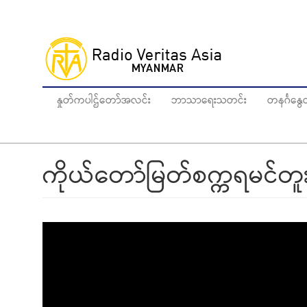
Skip
to
main
content
နှုတ်ကပါဌ်တော်အလင်း
ဘာသာရေးသတင်း
တနင်္ဂန
ကိုယ်တော်မြတ်စက္ကရမင်တူး