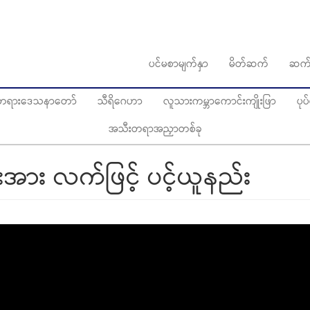
ပင်မစာမျက်နှာ
မိတ်ဆက်
ဆက်
ွေတရားဒေသနာတော်
သီရိဂေဟာ
လူသားကမ္ဘာကောင်းကျိုးဖြာ
ပု
အသီးတရာအညှာတစ်ခု
အား လက်ဖြင့် ပင့်ယူနည်း