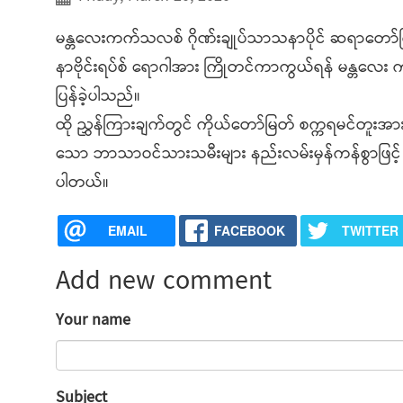
မန္တလေးကက်သလစ် ဂိုဏ်းချုပ်သာသနာပိုင် ဆရာတော်ကြီ
နာဗိုင်းရပ်စ် ရောဂါအား ကြိုတင်ကာကွယ်ရန် မန္တလေ
ပြန်ခဲ့ပါသည်။
ထို ညွှန်ကြားချက်တွင် ကိုယ်တော်မြတ် စက္ကရမင်တူးအား
သော ဘာသာဝင်သားသမီးများ နည်းလမ်းမှန်ကန်စွာဖြင့်
ပါတယ်။
EMAIL
FACEBOOK
TWITTER
Add new comment
Your name
Subject