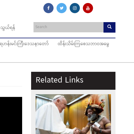
သွယ်ရန်
ပ်ရဟန်းမင်းကြီးဒေသနာတော်
ထိန်းသိမ်းကြစေသဘာဝအမွေ
Related Links