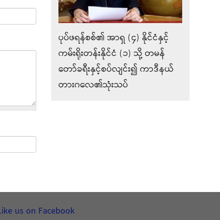
ပုပ်ဖရန်စစ်၏ အာရှ (၄) နိုင်ငံနှင့်
ကမ်းရိုးတန်းနိုင်ငံ (၁) သို့ တမန်
တော်ခရီးနှင့်စပ်လျင်း၍ ကာဒီနယ်
တားဂလေ၏သုံးသပ်
Like us on Facebook