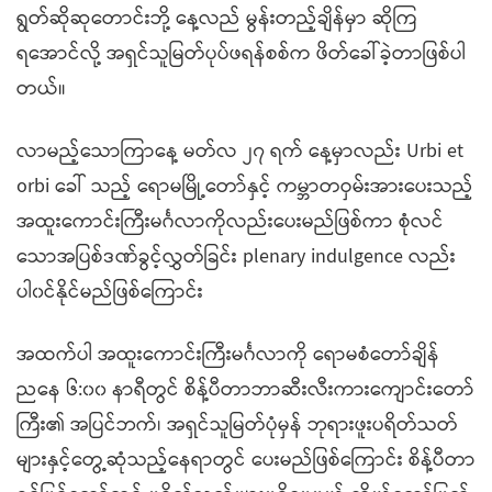
ရွတ်ဆိုဆုတောင်းဘို့ နေ့လည် မွန်းတည့်ချိန်မှာ ဆိုကြ
ရအောင်လို့ အရှင်သူမြတ်ပုပ်ဖရန်စစ်က ဖိတ်ခေါ်ခဲ့တာဖြစ်ပါ
တယ်။
လာမည့်သောကြာနေ့ မတ်လ ၂၇ ရက် နေ့မှာလည်း Urbi et
orbi ခေါ် သည့် ရောမမြို့တော်နှင့် ကမ္ဘာတဝှမ်းအားပေးသည့်
အထူးကောင်း​ကြီးမင်္ဂလာကိုလည်းပေးမည်ဖြစ်​ကာ စုံလင်
သောအပြစ်ဒဏ်ခွင့်လွှတ်ခြင်း plenary indulgence လည်း
ပါ၀င်နိုင်မည်ဖြစ်ကြောင်း
အထက်ပါ အထူးကောင်းကြီးမင်္ဂလာကို ရောမစံတော်ချိန်
ညနေ ၆:၀၀ နာရီတွင် စိန့်ပီတာဘာဆီးလီးကားကျောင်းတော်
ကြီး၏ အပြင်ဘက်၊ အရှင်သူမြတ်ပုံမှန် ဘုရားဖူးပရိတ်သတ်
များနှင့်တွေ့ဆုံသည့်နေရာတွင် ပေးမည်ဖြစ်ကြောင်း စိန့်ပီတာ