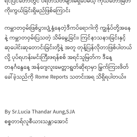
ရင်ပြင်တော်တွင် ပရိတ်သတ်များမရှိပေမယ့် ကိုယ်တော်မြတ်
ကိုးကွယ်ခြင်းရှိမည်ဖြစ်ကြောင်း
ကမ္ဘာတဝှမ်းဖြစ်ပွားပျံ့နှံ့နေတဲ့ဒီကပ်ရောဂါကို ကျွန်ုပ်တို့အနေ
နဲ့ ကမ္ဘာတဝှမ်းပြသတဲ့ သိမ်မွေ့ခြင်း၊ ကြင်နာသနားခြင်းနှင့်
ဆုပေါင်းဆုတောင်းခြင်းတို့နဲ့ အတူ တုန့်ပြန်လိုတာဖြစ်ပါတယ်
လို့ ပုပ်ရဟန်းမင်းကြီးဖရန်စစ် အရင်သူမြတ်က ဒီနေ့
တနင်္ဂနွေနေ့ အန်ဂျေလူးမေတ္တာရွတ်ဆိုရာမှာ မြွက်ကြားဖိတ်
ခေါ်ခဲ့သည်ကို Rome Reports သတင်းအရ သိရှိရပါတယ်။
By Sr.Lucia Thandar Aung,SJA
စစ္စတာရ်လူစီယားသန္တာအောင်