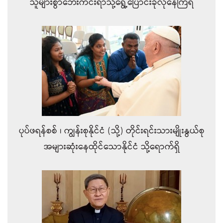
သူများစွာဘေးကင်းရာသို့ရွေ့ပြောင်းခိုလုံနေကြရ
ပုပ်ဖရန်စစ် ၊ ကျွန်းစုနိုင်ငံ (သို့) တိုင်းရင်းသားမျိုးနွယ်စု
အများဆုံးနေထိုင်သောနိုင်ငံ သို့ရောက်ရှိ