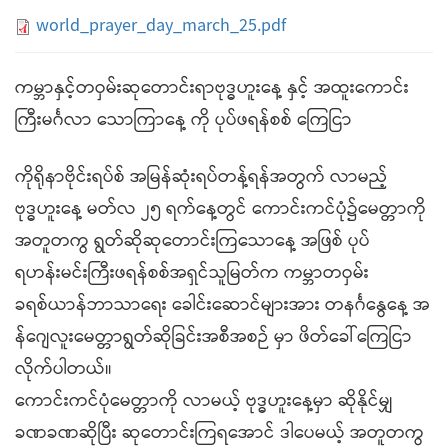
world_prayer_day_march_25.pdf
ကမ္ဘာနှင့်တဝှမ်းဆုတောင်းရာဗုဒ္ဓဟူးနေ့ နှင့် အထူးကောင်း
ကြီးမင်္ဂလာ သောကြာနေ့ ကို ပုပ်ဖရန်စစ် ကြေငြာ
ကိုရိုနာဗိုင်းရပ်စ် အမြန်ဆုံးရပ်တန့်ရန်အတွက် လာမည့်
ဗုဒ္ဓဟူးနေ့ မတ်လ ၂၅ ရက်နေ့တွင် ကောင်းကင်ပုံ၌မေတ္တာကို
အတူတကွ ရွတ်ဆိုဆုတောင်းကြသောနေ့ အဖြစ် ပုပ်
ရဟန်းမင်းကြီးဖရန်စစ်အရှင်သူမြတ်က ကမ္ဘာတဝှမ်း
ခရစ်ယာန်ဘာသာရေး ခေါင်းဆောင်များအား တနင်္ဂနွေနေ့ အ
န်ဂျေလူးမေတ္တာရွတ်ဆိုခြင်းအစီအစဉ် မှာ ဖိတ်ခေါ်ကြေငြာ
လိုက်ပါတယ်။
ကောင်းကင်ပုံမေတ္တာကို လာမယ့် ဗုဒ္ဓဟူးနေ့မှာ ဆိုနိုင်မျှ
ခဏခဏဆိုပြီး ဆုတောင်းကြရအောင် ဒါပေမယ့် အတူတကွ