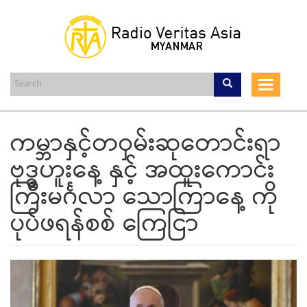
Skip
to
main
content
Toggle
navigat
ကမ္ဘာနှင့်တဝှမ်းဆုတောင်းရာ
ဗုဒ္ဓဟူးနေ့ နှင့် အထူးကောင်း
ကြီးမင်္ဂလာ သောကြာနေ့ ကို
ပုပ်ဖရန်စစ် ကြေငြာ