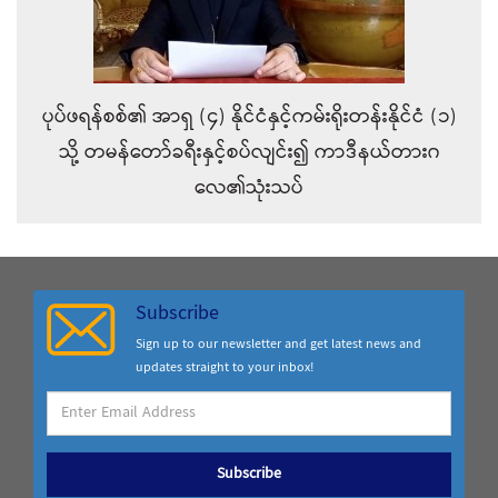
ပုပ်ဖရန်စစ်၏ အာရှ (၄) နိုင်ငံနှင့်ကမ်းရိုးတန်းနိုင်ငံ (၁)
သို့ တမန်တော်ခရီးနှင့်စပ်လျင်း၍ ကာဒီနယ်တားဂ
လေ၏သုံးသပ်
Subscribe
Sign up to our newsletter and get latest news and
updates straight to your inbox!
Subscribe