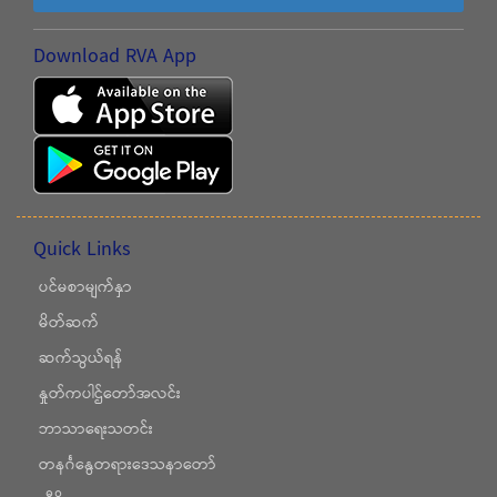
Download RVA App
Quick Links
ပင်မစာမျက်နှာ
မိတ်ဆက်
ဆက်သွယ်ရန်
နှုတ်ကပါဌ်တော်အလင်း
ဘာသာရေးသတင်း
တနင်္ဂနွေတရားဒေသနာတော်