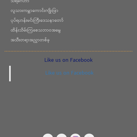
သီရိဂေဟာ
လူသားကမ္ဘာကောင်းကျိုးဖြာ
ပုပ်ရဟန်းမင်းကြီးဒေသနာတော်
ထိန်းသိမ်းကြစေသဘာဝအမွေ
အသီးတရာအညှာတစ်ခု
Like us on Facebook
Like us on Facebook