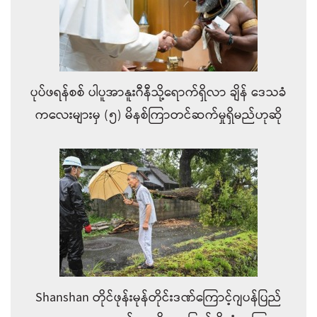
ပုပ်ဖရန်စစ် ပါပူအာနူးဂီနီသို့ရောက်ရှိလာ ချိန်‌ ဒေသခံ
ကလေးများမှ (၅) မိနစ်ကြာတင်ဆက်မှုရှိမည်ဟုဆို
Shanshan တိုင်ဖုန်းမုန်တိုင်းဒဏ်ကြောင့်ဂျပန်ပြည်