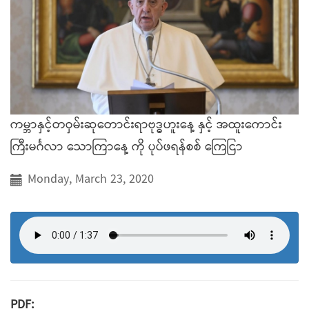
ကမ္ဘာနှင့်တဝှမ်းဆုတောင်းရာဗုဒ္ဓဟူးနေ့ နှင့် အထူးကောင်း
ကြီးမင်္ဂလာ သောကြာနေ့ ကို ပုပ်ဖရန်စစ် ကြေငြာ
Monday, March 23, 2020
PDF: