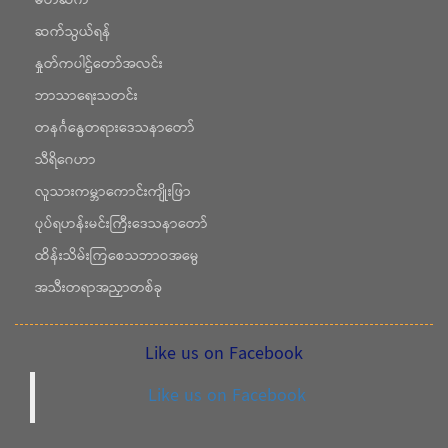
မိတ်ဆက်
ဆက်သွယ်ရန်
နှုတ်ကပါဌ်တော်အလင်း
ဘာသာရေးသတင်း
တနင်္ဂနွေတရားဒေသနာတော်
သီရိဂေဟာ
လူသားကမ္ဘာကောင်းကျိုးဖြာ
ပုပ်ရဟန်းမင်းကြီးဒေသနာတော်
ထိန်းသိမ်းကြစေသဘာဝအမွေ
အသီးတရာအညှာတစ်ခု
Like us on Facebook
Like us on Facebook