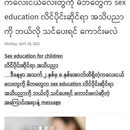
ကလေးငယ်လေးတွကို မိဘတွေက sex
education လိင်ပိုင်းဆိုင်ရာ အသိပညာ
ကို ဘယ်လို သင်ပေးရင် ကောင်းမလဲ
Monday, April 18, 2022
Sex education for children
လိင််ပိုင်းဆိုင်ရာ အသိပညာ
ဒီနေ့မှာ အသက် ၂ နှစ်မှ ၈ နှစ်အောက်ထိရှိတဲ့ကလေးငယ်
လေးတွကို မိဘတွေက sex education လိင်ပိုင်းဆိုင်ရာ
အသိပညာကို ဘယ်လို သင်ပေးရင် ကောင်းမလဲဆိုတဲ့
အကြောင်းအရာနဲ့ message