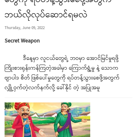
တွေကို ရပ်တန့်သွားစေဖို့အတွက်
ဘယ်လိုလုပ်ဆောင်ရမလဲ
Thursday, June 09, 2022
Secret Weapon
ဒီနေ့မှာ လူငယ်တွေရဲ့ ဘဝမှာ အောင်မြင်မှုရဖို့
ကြိုးစားရုန်းကန်ကြတဲ့အခါမှာ ကြောက်ရွံ့မှု နဲ့ သောက
ဗျာပါဒ စိတ် ဖြစ်ပေါ်မှုတွေကို ရပ်တန့်သွားစေဖို့အတွက်
လျှို့ဝှက်တဲ့လက်နက်လို့ ခေါ်နိုင် တဲ့ အပြုအမူ