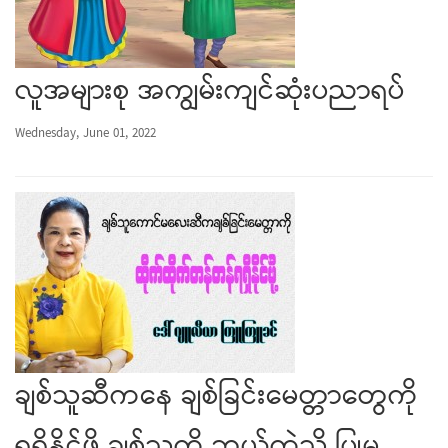
လူအများစု အကျွမ်းကျင်ဆုံးပညာရပ်
Wednesday, June 01, 2022
ချစ်သူဆီကနေ ချစ်ခြင်းမေတ္တာတွေကို