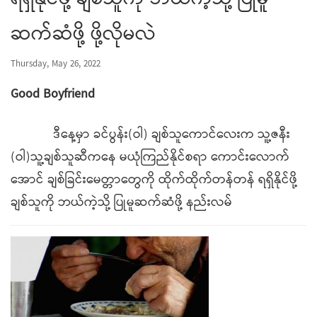
ရရှိနိုင်ဖို့ ချစ်သူကို ဘယ်ကဲ့သို့ ပြုမူ
ဆက်ဆံဖို့ ဖို့လိုမလဲ
Thursday, May 26, 2022
Good Boyfriend
ဒီနေ့မှာ ခင်ပွန်း(ဝါ) ချစ်သူကောင်လေးက သူ့ဇနီး
(ဝါ)သူ့ချစ်သူဆီကနေ မယုံကြည်နိုင်စရာ ကောင်းလောက်
အောင် ချစ်ခြင်းမေတ္တာတွေကို ထိုက်ထိုက်တန်တန် ရရှိနိုင်ဖို့
ချစ်သူကို ဘယ်ကဲ့သို့ ပြုမူဆက်ဆံဖို့ နည်းလမ်