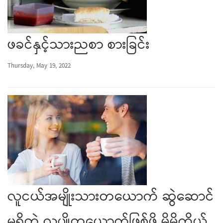
ဖခင်နှင့်သားညစာ စားခြင်း
Thursday, May 19, 2022
လူငယ်အမျိုးသားတယောက် ဆွဲဆောင်
မှုရှိတဲ့ လူပျိုတယောက်ဖြစ်ဖို့ မိမိကိုယ်