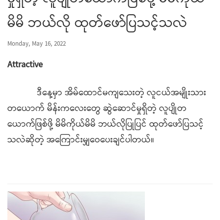
မိမိ ဘယ်လို ထုတ်ဖော်ပြသင့်သလဲ
Monday, May 16, 2022
Attractive
ဒီနေ့မှာ အိမ်ထောင်မကျသေးတဲ့ လူငယ်အမျိုးသား
တယောက် မိန်းကလေးတွေ ဆွဲဆောင်မှုရှိတဲ့ လူပျိုတ
ယောက်ဖြစ်ဖို့ မိမိကိုယ်မိမိ ဘယ်လိုပြုပြင် ထုတ်ဖော်ပြသင့်
သလဲဆိုတဲ့ အကြောင်းမျှဝေပေးချင်ပါတယ်။