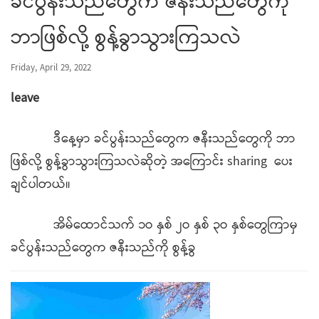
ခင်ပွန်းသည်တွေက ဇနီးသည်တွေကို
ဘာဖြစ်လို့ စွန့်ခွာသွားကြသလဲ
Friday, April 29, 2022
leave
ဒီနေ့မှာ ခင်ပွန်းသည်တွေက ဇနီးသည်တွေကို ဘာ
ဖြစ်လို့ စွန့်ခွာသွားကြသလဲဆိုတဲ့ အကြောင်း sharing ပေး
ချင်ပါတယ်။
အိမ်ထောင်သက် ၁ဝ နှစ် ၂ဝ နှစ် ၃ဝ နှစ်တွေကြာမှ
ခင်ပွန်းသည်တွေက ဇနီးသည်ကို စွန့်ခွ