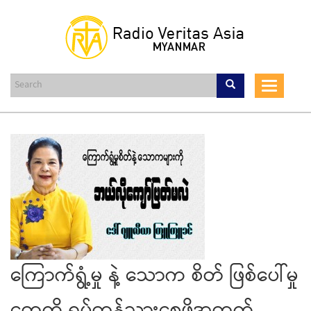
Skip
to
main
content
Toggle
navigat
ကြောက်ရွံ့မှု နဲ့ သောက စိတ် ဖြစ်ပေါ်မှု