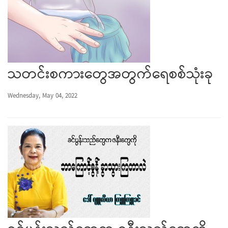
သတင်းစကားတွေအတွက်ရေစစ်သုံးခု
Wednesday, May 04, 2022