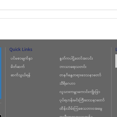
Quick Links
ပင်မစာမျက်နှာ
နှုတ်ကပါဌ်တော်အလင်း
မိတ်ဆက်
ဘာသာရေးသတင်း
ဆက်သွယ်ရန်
တနင်္ဂနွေတရားဒေသနာတော်
သီရိဂေဟာ
လူသားကမ္ဘာကောင်းကျိုးဖြာ
ပုပ်ရဟန်းမင်းကြီးဒေသနာတော်
ထိန်းသိမ်းကြစေသဘာဝအမွေ