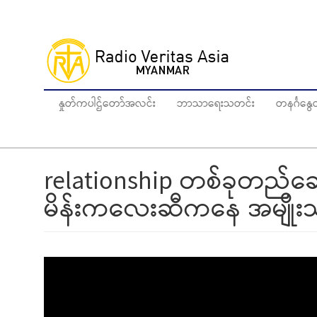
Skip
to
main
content
နှုတ်ကပါဌ်တော်အလင်း
ဘာသာရေးသတင်း
တနင်္ဂန
relationship တစ်ခုတည်ဆေ
မိန်းကလေးဆီကနေ အမျိုးသာ