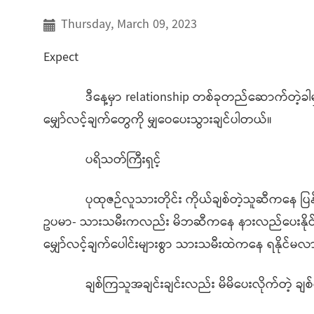
Thursday, March 09, 2023
Expect
ဒီနေ့မှာ relationship တစ်ခုတည်ဆောက်တဲ့ခါမှ
မျှော်လင့်ချက်တွေကို မျှဝေပေးသွားချင်ပါတယ်။
ပရိသတ်ကြီးရှင့်
ပုထုဇဉ်လူသားတိုင်း ကိုယ်ချစ်တဲ့သူဆီကနေ ပြန်ရနိုင
ဥပမာ- သားသမီးကလည်း မိဘဆီကနေ နားလည်ပေးနိုင်မှုတွေ 
မျှော်လင့်ချက်ပေါင်းများစွာ သားသမီးထဲကနေ ရနိုင်မလ
ချစ်ကြသူအချင်းချင်းလည်း မိမိပေးလိုက်တဲ့ ချ