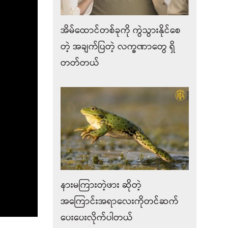
အိမ်ထောင်တစ်ခုကို ကွဲသွားနိုင်စေ
တဲ့ အချက်ပြတဲ့ လက္ခဏာတွေ ရှိ
တတ်တယ်
နားမကြားတဲ့ဖား ဆိုတဲ့
အကြောင်းအရာလေးကိုတင်ဆက်
ပေးပေးလိုက်ပါတယ်