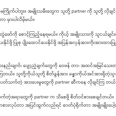
ဘူး။ အမျိုးသမီးတွေက သူတို့ partner ကို သူတို့ လိုချင်တဲ့ 
်တာ မှားပါလိမ့်မယ်။
ို စောင့်ကြည့်နေရမယ်။ ကိုယ့် အမျိုးသားကို သူငယ်ချင်
ိုင်ဖို့ ပြုစု ပျိုးထောင်ပေးနိုင်ဖို့ အပြန်အလှန်အားကိုးအားထားပြုမ
ည်းချက်၊ ပျော့ညံ့ချက်တွေကို ဝေဖန် တာ၊ အထင်အမြင်သေးတာ
်ကြတယ်။ သူတို့ကိုယ်သူတို့ စိတ်ခွန်အား ခန္ဓာကိုယ်အင်အားရှိတဲ့သ
ေနဲ့ ပတ်သက်တဲ့ အားပေးမှုတွေကို partner ဆီကနေ လိုချင်ကြ တယ်
တဲ့အရာတွေကို partner က သိစေဖို့ စိတ်ဝင်စားစေချင်တယ်။
းလုပ်တာ အပြင်ထွက်လည်ရင် ဓာတ်ပုံရိုက်တာ အမျိုးမျိုးပေါ့န