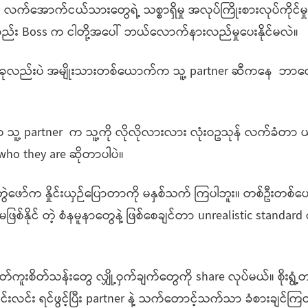
က်ငယ်သားတွေရဲ့ သစ္စာရှိမှု အလုပ်ကြိုးစားလုပ်ကိုင်မှ
း Boss က ငါတို့အပေါ် ဘယ်လောက်နားလည်မှုပေးနိုင်မလဲ။
အခုလည်းပဲ အမျိုးသားတစ်ယောက်က သူ့ partner ဆီကနေ ဘာတ
artner က သူ့ကို လိုလိုလားလား လုံးဝဥသုန် လက်ခံတာ ယ
who they are ဆိုတာပါပဲ။
ော်က နှိုင်းယှဉ်ပြောတာကို မနှစ်သက် ကြပါဘူး။ တစ်ဦးတစ
်နိုင် တဲ့ စံနမူနာတွေနဲ့ ဖြစ်စေချင်တာ unrealistic standard 
ကူးစိတ်သန်းတွေ လျှို့ဝှက်ချက်တွေကို share လုပ်မယ်။ စိုးရွံ
လင်းလင်း ရင်ဖွင့်ပြီး partner နဲ့ သက်တောင့်သက်သာ ခံစားချင်က