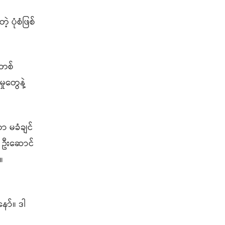
ပုံစံဖြစ်
းတစ်
ှုတွေနဲ့
 မခံချင်
ူ၊ ဦးဆောင်
။
ော်။ ဒါ