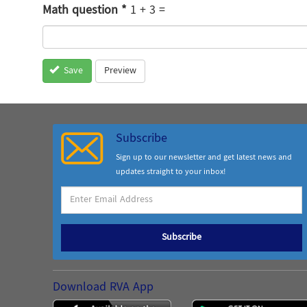
Math question
*
1 + 3 =
Preview
Save
Subscribe
Sign up to our newsletter and get latest news and
updates straight to your inbox!
Subscribe
Download RVA App