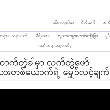
ပင်မစာမျက်နှာ
မိတ်ဆက်
ဆက်
ွေတရားဒေသနာတော်
သီရိဂေဟာ
လူသားကမ္ဘာကောင်းကျိုးဖြာ
ပု
အသီးတရာအညှာတစ်ခု
ာက်တဲ့ခါမှာ လက်တွဲဖော်
းတစ်ယောက်ရဲ့ မျှော်လင့်ချက်