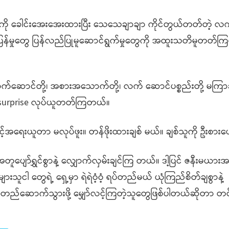
ေါင်းအေးအေးထားပြီး သေသေချာချာ ကိုင်တွယ်တတ်တဲ့ လက်
်ပြန်မှုတွေ ပြန်လည်ပြုမူဆောင်ရွက်မှုတွေကို အထူးသတိမူတတ်က
်ဆောင်တို့၊ အစားအသောက်တို့၊ လက် ဆောင်ပစ္စည်းတို့ မက
ု surprise လုပ်ယူတတ်ကြတယ်။
အရေးယူတာ မလုပ်ဖူး။ တန်ဖိုးထားချစ် မယ်။ ချစ်သူကို ဦးစားပေ
်ရွှင်စွာနဲ့ လျှောက်လှမ်းချင်ကြ တယ်။ ဒါ့ပြင် ဇနီးမယားအ
းသူငါ တွေရဲ့ ရှေ့မှာ ရဲရဲဝံ့ဝံ့ ရပ်တည်မယ် ယုံကြည်စိတ်ချစွာနဲ့
ကို တည်ဆောက်သွားဖို့ မျှော်လင့်ကြတဲ့သူတွေဖြစ်ပါတယ်ဆိုတာ တင