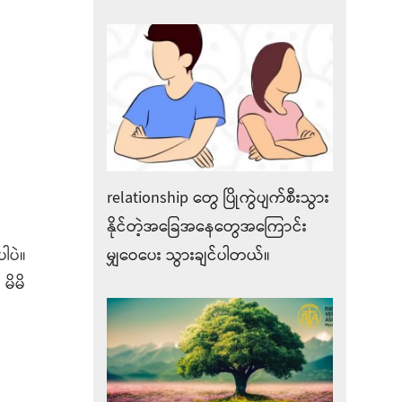
relationship တွေ ပြိုကွဲပျက်စီးသွား
နိုင်တဲ့အခြေအနေတွေအကြောင်း
မျှဝေပေး သွားချင်ပါတယ်။
ါပဲ။
မိမိ