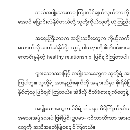
ဘယ်အမျိုးသားကမှ ကြိုးကိုင်ချယ်လှယ်တာကို မကြိုက်ပါ
အောင် ပြောင်းလဲနိုင်တယ်လို့ သူတို့ကိုယ်သူတို့ ယုံကြည
အရေးကြီးတာက အမျိုးသမီးတွေက ကိုယ့်လက်တွဲဖော်က
ယောက်လို ဆက်ဆံနိုင်ဖို့။ သူ့ရဲ့ ဝါသနာကို စိတ်ဝင်စားပေးန
ကောင်းမွန်တဲ့ healthy relationship ဖြစ်ချင်ကြတာပါ။
များသောအားဖြင့် အမျိုးသားတွေက သူတို့ရဲ့ အားန
ကြပါဘူး။ သူတို့ရဲ့ အားနည်းချက်ကို အများသိမှာ စိုးရိမ
နိုင်တဲ့သူ ဖြစ်ချင် ကြတယ်။ အဲဒီလို စိတ်ခံစားချက်တွ
အမျိုးသားတွေက မိမိရဲ့ ဝါသနာ မိမိကြိုက်နှစ်သက်
အသေးအဖွဲလေးပဲ ဖြစ်ဖြစ်၊ ဥပမာ- ဂစ်တာတီးတာ အားကစာ
တွေကို အသိအမှတ်ပြုစေချင်ကြတယ်။