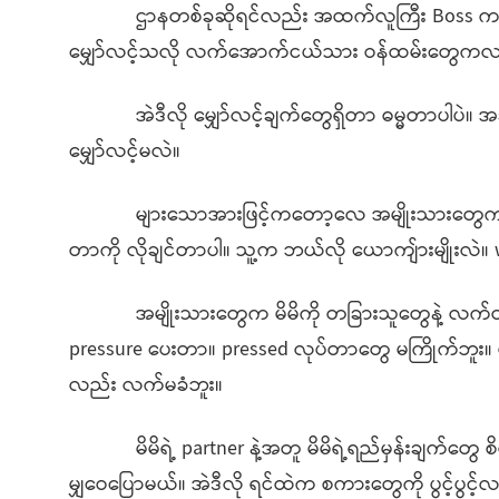
ဌာနတစ်ခုဆိုရင်လည်း အထက်လူကြီး Boss က လက်အော
မျှော်လင့်သလို လက်အောက်ငယ်သား ဝန်ထမ်းတွေကလည်
အဲဒီလို မျှော်လင့်ချက်တွေရှိတာ ဓမ္မတာပါပဲ။ 
မျှော်လင့်မလဲ။
များသောအားဖြင့်ကတော့လေ အမျိုးသားတွေက သူ့ p
တာကို လိုချင်တာပါ။ သူ့က ဘယ်လို ယောကျ်ားမျိုးလဲ။ 
အမျိုးသားတွေက မိမိကို တခြားသူတွေနဲ့ လက်တွဲဖ
pressure ပေးတာ။ pressed လုပ်တာတွေ မကြိုက်ဘူး။ မဖြစ
လည်း လက်မခံဘူး။
မိမိရဲ့ partner နဲ့အတူ မိမိရဲ့ရည်မှန်းချက်တွေ စိတ်
မျှဝေပြောမယ်။ အဲဒီလို ရင်ထဲက စကားတွေကို ပွင့်ပွင့်