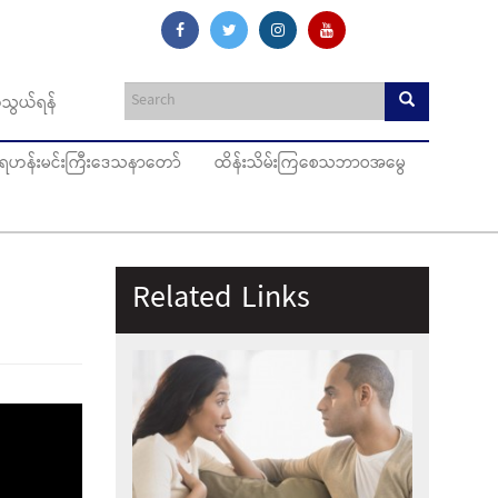
သွယ်ရန်
ပ်ရဟန်းမင်းကြီးဒေသနာတော်
ထိန်းသိမ်းကြစေသဘာဝအမွေ
Related Links