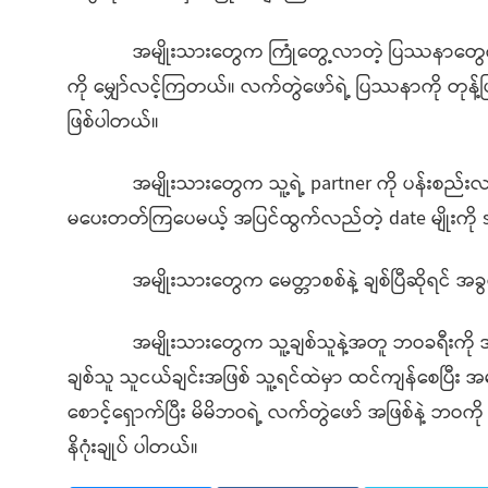
အမျိုးသားတွေက ကြုံတွေ့လာတဲ့ ပြဿနာတွေကို ခ
ကို မျှော်လင့်ကြတယ်။ လက်တွဲဖော်ရဲ့ ပြဿနာကို တုန့
ဖြစ်ပါတယ်။
အမျိုးသားတွေက သူ့ရဲ့ partner ကို ပန်းစည်းလက
မပေးတတ်ကြပေမယ့် အပြင်ထွက်လည်တဲ့ date မျိုးကိ
အမျိုးသားတွေက မေတ္တာစစ်နဲ့ ချစ်ပြီဆိုရင် အခွင့်
အမျိုးသားတွေက သူ့ချစ်သူနဲ့အတူ ဘဝခရီးကို အတူပျော
ချစ်သူ သူငယ်ချင်းအဖြစ် သူ့ရင်ထဲမှာ ထင်ကျန်စေပြီး အမျာ
စောင့်ရှောက်ပြီး မိမိဘဝရဲ့ လက်တွဲဖော် အဖြစ်နဲ့ ဘဝ
နိဂုံးချုပ် ပါတယ်။