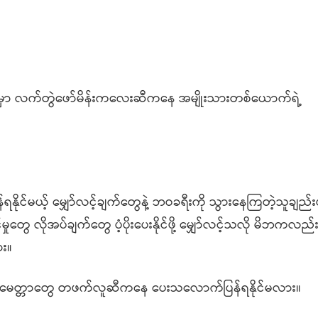
ာ လက်တွဲဖော်မိန်းကလေးဆီကနေ အမျိုးသားတစ်ယောက်ရဲ့
်မယ့် မျှော်လင့်ချက်တွေနဲ့ ဘဝခရီးကို သွားနေကြတဲ့သူချည်းပ
လိုအပ်ချက်တွေ ပံ့ပိုးပေးနိုင်ဖို့ မျှော်လင့်သလို မိဘကလည်း 
ား။
စ်မေတ္တာတွေ တဖက်လူဆီကနေ ပေးသလောက်ပြန်ရနိုင်မလား။