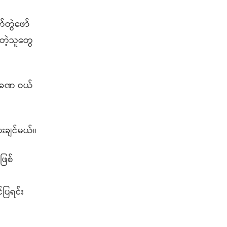
တွဲဖော်
ြတဲ့သူတွေ
ြာခဏ ဝယ်
းချင်မယ်။
ဖြစ်
်ပြရင်း