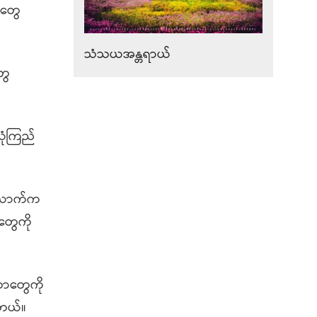
ုတွေ
သံသယအန္တရာယ်
ွေ
ုံကြည်
်ယောက်က
တွေကို
့တာတွေကို
ြတယ်။