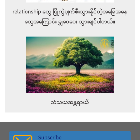
relationship တွေ ပြိုကွဲပျက်စီးသွားနိုင်တဲ့အခြေအနေ
တွေအကြောင်း မျှဝေပေး သွားချင်ပါတယ်။
သံသယအန္တရာယ်
Subscribe