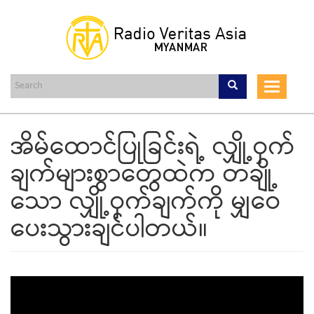
Skip
to
main
content
Toggle
navigat
အိမ်ထောင်ပြုခြင်းရဲ့ လျှို့ဝှက်
ချက်များစွာတွေထဲက တချို့
သော လျှို့ဝှက်ချက်ကို မျှဝေ
ပေးသွားချင်ပါတယ်။