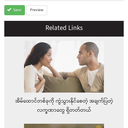
Preview
Save
Related Links
အိမ်ထောင်တစ်ခုကို ကွဲသွားနိုင်စေတဲ့ အချက်ပြတဲ့
လက္ခဏာတွေ ရှိတတ်တယ်