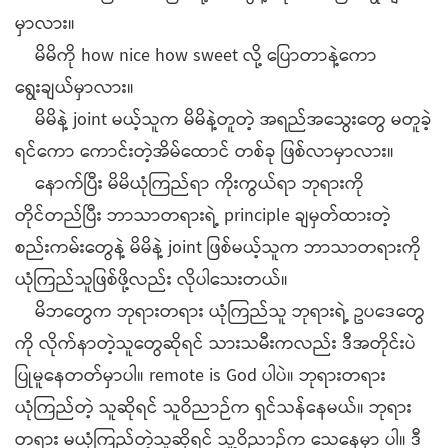
မှာလား။
မိမိကို how nice how sweet လို့ ပြောတာနဲ့ကော
ရွေးချယ်မှာလား။
မိမိနဲ့ joint မယ့်သူက မိမိနဲ့တူတဲ့ အရည်အသွေးတွေ မတူခဲ့
ရင်ကော ကောင်းတဲ့အိမ်ထောင် တစ်ခု ဖြစ်လာမှာလား။
နောက်ပြီး မိမိယုံကြည်ရာ ကိုးကွယ်ရာ ဘုရားကို
တိုင်တည်ပြီး ဘာသာတရားရဲ့ principle ချမှတ်ထားတဲ့
စည်းကမ်းတွေနဲ့ မိမိနဲ့ joint ဖြစ်မယ့်သူက ဘာသာတရားကို
ယုံကြည်သူဖြစ်ဖို့လည်း လိုပါသေးတယ်။
မိဘတွေက ဘုရားတရား ယုံကြည်သူ ဘုရားရဲ့ ဥပဒေတွေ
ကို လိုက်နာတဲ့သူတွေဆိုရင် သားသမီးကလည်း ဒီအတိုင်းပဲ
ပြုမူနေတတ်မှာပါ။ remote is God ပါပဲ။ ဘုရားတရား
ယုံကြည်တဲ့ သူဆိုရင် သူဝိညာဉ်က ရှင်သန်နေမယ်။ ဘုရား
တရား မယုံကြည်တဲ့သူဆိုရင် သူ့ဝိညာဉ်က သေနေမှာ ပါ။ ဒီ