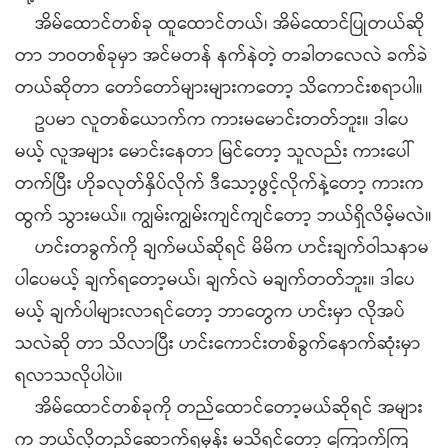
အိမ်ထောင်တစ်ခု ထူထောင်တယ်၊ အိမ်ထောင်ပြုတယ်ဆို
တာ ဘဝတစ်ခုမှာ အင်မတန် နက်နဲတဲ့ တခါတလေလဲ ခက်ခဲ
တယ်ဆိုတာ တော်တော်များများကတော့ သိကောင်းစရာပါ။
ဥပမာ လူတစ်ယောက်က ကားမမောင်းတတ်ဘူး။ ဒါပေ
မယ့် လူအများ မောင်းနေတာ မြင်တော့ သူလည်း ကားပေါ်
တက်ပြီး ဟိုခလုတ်နှိပ်လိုက် ဒီသော့ဖွင့်လိုက်နဲ့တော့ ကားက
ထွက် သွားမယ်။ ကျွမ်းကျွမ်းကျင်ကျင်တော့ ဘယ်ရှိလိမ့်မလဲ။
ဟင်းတခွက်ကို ချက်မယ်ဆိုရင် မိမိက ဟင်းချက်ဝါသနာမ
ပါပေမယ့် ချက်ရတော့မယ်၊ ချက်လဲ မချက်တတ်ဘူး။ ဒါပေ
မယ့် ချက်ပါများလာရင်တော့ ဘာတွေက ဟင်းမှာ လိုအပ်
သလဲဆို တာ သိလာပြီး ဟင်းကောင်းတစ်ခွက်နောက်ဆုံးမှာ
ရလာသလိုပါပဲ။
အိမ်ထောင်တစ်ခုကို တည်ထောင်တော့မယ်ဆိုရင် အများ
က ဘယ်လိုတည်ဆောက်ရမှန်း မသိရင်တော့ ကြောက်ကြ