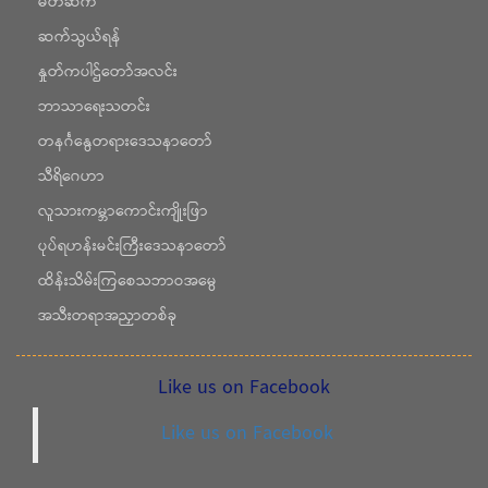
မိတ်ဆက်
ဆက်သွယ်ရန်
နှုတ်ကပါဌ်တော်အလင်း
ဘာသာရေးသတင်း
တနင်္ဂနွေတရားဒေသနာတော်
သီရိဂေဟာ
လူသားကမ္ဘာကောင်းကျိုးဖြာ
ပုပ်ရဟန်းမင်းကြီးဒေသနာတော်
ထိန်းသိမ်းကြစေသဘာဝအမွေ
အသီးတရာအညှာတစ်ခု
Like us on Facebook
Like us on Facebook