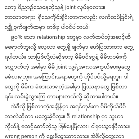
တော့ ဝိညာဉ်သေနေတဲ့သူနဲ့ joint လုပ်မှာလား။
ဘာသာတရား ရိုသေကိုင်းရှိုင်းတာကလည်း လက်ထပ်ခြင်းရဲ့
လျှို့ဝှက်ချက်ထမှာ တစ်ခု ပါဝင်ပါတယ်။
၉၀% သော relationship တွေမှာ လက်ထပ်တဲ့အဆင့်ထိ
မရောက်ဘူးလို့ လေ့လာ တွေ့ရှိ ချက်မှာ ဖော်ပြထားတာ တွေ့
ရပါတယ်။ ဘာဖြစ်လို့လဲဆိုတော့ မိမိဝင်ငွေနဲ့ မိမိဘဝမ်းကို
လျှောက်တဲ့ အခါမှာ မိမိ joint သူ့ရဲ့အကာအကွယ်ပေးမှုတွေ
မခံစားရဘူး။ အကြောင်းအရာတွေကို တိုင်ပင်လို့မရဘူး။ ဒါ
တွေကို မိမိက ခံစားလာရတဲ့အခါမှာ ပြဿနာတွေ ဖြစ်လာ
ရင်း လမ်းခွဲသွားကြ တာများတယ်လို့ ဆိုထားပါတယ်။
အဲဒီလို ဖြစ်လာတဲ့အချိန်မှာ အရင်တုန်းက မိမိကိုယ်မိမိ
ဘာလဲဆိုတာ မတွေးခဲ့မိဘူး။ ဒီ relationship မှာ သူဟာ
ကိုယ်နဲ့ မသင့်တော်တဲ့သူ ဖြစ်နေပြီလား။ ငါမှားသွားပြီလား။
wrong person ကို ရွေးမိသွားတာလား။ အဲဒီလိုတွေးလာ