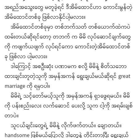
အရည်အသွေးတွေ မတူခဲ့ရင် ဒီအိမ်ထောင်ဟာ ကောင်းမွန်တဲ့
အိမ်ထောင်တစ်ခု ဖြစ်လာနိုင်ပါ့မလား။
အိမ်ထောင်တစ်ခုမှာ တစ်ဘက်သတ် တစ်ယောက်ထဲကပဲ
ထမ်းတယ်ဆိုရင်တော့ တဘက် က မိမိ လုပ်ဆောင်ချက်တွေ
ကို ကဖျက်ယဖျက် လုပ်ရင်ကော ကောင်းတဲ့အိမ်ထောင်တစ်
ခု ဖြစ်လာ ပါ့မလား။
ဒါကြောင့် အစဦးဆုံး ပဏာမက စလို့ မိမိနဲ့ စိတ်သဘော
ထားချင်းတူတဲ့သူကို အမှန်အကန် ရွေးချယ်မယ်ဆိုရင် great
marriage ကို ရမှာပါ။
မိမိရဲ့ သင့်တော်မယ့်သူကို အမှန်အကန် ရှာဖွေရမယ်။ မိမိ
ကို ပန်းစည်းလေး လက်ဆောင် ပေးလို့ သူက ငါ့ကို အရမ်းချစ်
တာပဲ။
သူငယ်ချင်းတွေရဲ့ မိမိနဲ့ လိုက်ဖက်တယ်။ ချောတယ်။
handsome ဖြစ်မယ်ပြောလို့ ဒါတွေနဲ့ တိုင်းတာပြီး ရွေးချယ်