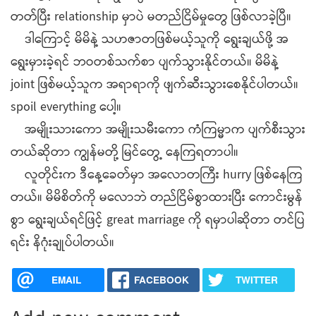
တတ်ပြီး relationship မှာပဲ မတည်ငြိမ်မှုတွေ ဖြစ်လာခဲ့ပြီ။
ဒါကြောင့် မိမိနဲ့ သဟဇာတဖြစ်မယ့်သူကို ရွေးချယ်ဖို့ အ
ရွေးမှားခဲ့ရင် ဘဝတစ်သက်စာ ပျက်သွားနိုင်တယ်။ မိမိနဲ့
joint ဖြစ်မယ့်သူက အရာရာကို ဖျက်ဆီးသွားစေနိုင်ပါတယ်။
spoil everything ပေါ့။
အမျိုးသားကော အမျိုးသမီးကော ကံကြမ္မာက ပျက်စီးသွား
တယ်ဆိုတာ ကျွန်မတို့ မြင်တွေ့ နေကြရတာပါ။
လူတိုင်းက ဒီနေ့ခေတ်မှာ အလောတကြီး hurry ဖြစ်နေကြ
တယ်။ မိမိစိတ်ကို မလောဘဲ တည်ငြိမ်စွာထားပြီး ကောင်းမွန်
စွာ ရွေးချယ်ရင်ဖြင့် great marriage ကို ရမှာပါဆိုတာ တင်ပြ
ရင်း နိဂုံးချုပ်ပါတယ်။
EMAIL
FACEBOOK
TWITTER