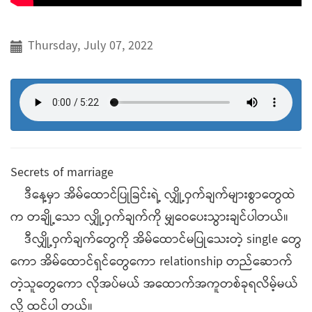
Thursday, July 07, 2022
Secrets of marriage
ဒီနေ့မှာ အိမ်ထောင်ပြုခြင်းရဲ့ လျှို့ဝှက်ချက်များစွာတွေထဲ
က တချို့သော လျှို့ဝှက်ချက်ကို မျှဝေပေးသွားချင်ပါတယ်။
ဒီလျှို့ဝှက်ချက်တွေကို အိမ်ထောင်မပြုသေးတဲ့ single တွေ
ကော အိမ်ထောင်ရှင်တွေကော relationship တည်ဆောက်
တဲ့သူတွေကော လိုအပ်မယ် အထောက်အကူတစ်ခုရလိမ့်မယ်
လို့ ထင်ပါ တယ်။