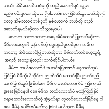
တယ်။ အိမ်ထောင်တစ်ခုကို တည်ဆောက်ရင် သူ့မှာ
စည်းကမ်းဥပဒေ ဆိုတာ ရှိပါတယ်။ တကြိမ်သိသွားမယ်ဆိုရင်
တော့ အိမ်ထောင်တစ်ခုကို နှစ်ယောက် ဘယ်လို တည်
ဆောက်ရမယ်ဆိုတာ သိသွားမှာပါ။
လောက သဘာဝတရားအရ အိမ်ထောင်ပြုတယ်ဆိုတာ
မိမိဘဝအတွက် မှန်ကန်တဲ့ ရွေးချယ်မှုတစ်ခုပါ။ အဓိက
ကတော့ အိမ်ထောင်ပြုတယ်ဆိုတာ မိမိလက်ထပ်မယ့်သူရဲ့
အရည် အသွေးနဲ့လည်း သက်ဆိုင်ပါတယ်။
မိမိက ဘယ်လောက်ပဲ အဆင်ပြေအောင် နေတတ်သူပဲ
ဖြစ်ဖြစ် မိမိကိုယ်တိုင်က ဉာဏ်သိပ် ကောင်းပြီး ဉာဏ်ရည်
ထက်မြက်သူပဲ ဖြစ်ပါစေ။ မိမိက ဘယ်လောက်ပဲ ကြီးကျယ်
great ဖြစ်နေပါ စေ။ မိမိက ဘယ်လောက်ပဲ မယုံကြည်နိုင်
စရာကောင်းလောက်တဲ့ အံ့ဖွယ်ရာ လူတစ်ယောက်ဖြစ်နေ ပါ
စေ။ မိမိနဲ့ ပေါင်းစပ်မယ့်သူ joint မယ့်သူက မိမိရဲ့