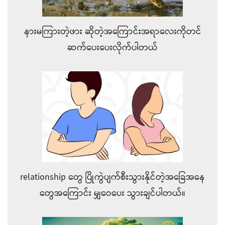
နားမကြားတဲ့ဖား ဆိုတဲ့အကြောင်းအရာလေးကိုတင်
ဆက်ပေးပေးလိုက်ပါတယ်
relationship တွေ ပြိုကွဲပျက်စီးသွားနိုင်တဲ့အခြေအနေ
တွေအကြောင်း မျှဝေပေး သွားချင်ပါတယ်။