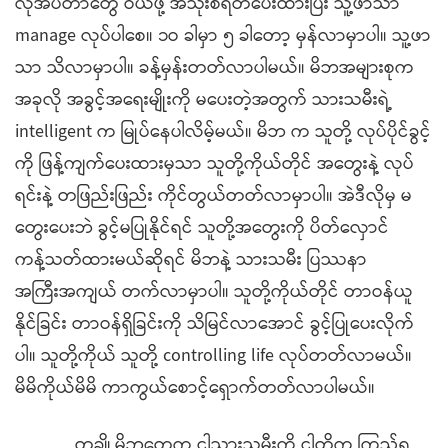
လိုအပ်တာတွေ ဝယ်ဖို့ အသုံးစရိတ်ပေးထားပြီး သူ့ဖာသာ
manage လုပ်ပါစေ။ ၁ဝ ခါမှာ ၅ ခါတော့ မှန်လာမှာပါ။ သူ့ဖာ
သာ သိလာမှာပါ။ ခန့်မှန်းတတ်လာပါမယ်။ မိဘအများစုက
အခုလို အခွင့်အရေးမျိုးကို မပေးတဲ့အတွက် သားသမီးရဲ့
intelligent က မြုပ်နေပါလိမ့်မယ်။ မိဘ က သူတို့ လုပ်ပိုင်ခွင့်
ကို ဖြန့်ကျက်ပေးထားမှသာ သူတို့ကိုယ်တိုင် အတွေးနဲ့ လုပ်
ရင်းနဲ့ တဖြည်းဖြည်း ကိုင်တွယ်တတ်လာမှာပါ။ အဲဒီလိုမှ မ
တွေးပေးဘဲ ခွင့်မပြုနိုင်ရင် သူတို့အတွေးကို ပိတ်လှောင်
ကန့်သတ်ထားမယ်ဆိုရင် မိဘနဲ့ သားသမီး ပြဿနာ
အကြီးအကျယ် တက်လာမှာပါ။ သူတို့ကိုယ်တိုင် တာဝန်ယူ
နိုင်ခြင်း တာဝန်ရှိခြင်းကို သိမြင်လာအောင် ခွင့်ပြုပေးလိုက်
ပါ။ သူတို့ကိုယ် သူတို့ controlling life လုပ်တတ်လာမယ်။
မိမိကိုယ်မိမိ ကာကွယ်စောင့်ရှောက်တတ်လာပါမယ်။
တချို့မိဘတွေက ငါ့သားသမီးကို ငါတို့က ကြည့်ရ