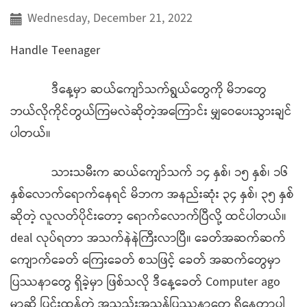
Wednesday, December 21, 2022
Handle Teenager
ဒီနေ့မှာ ဆယ်ကျော်သက်ရွယ်တွေကို မိဘတွေ
ဘယ်လိုကိုင်တွယ်ကြမလဲဆိုတဲ့အကြောင်း မျှဝေပေးသွားချင်
ပါတယ်။
သားသမီးက ဆယ်ကျော်သက် ၁၄ နှစ်၊ ၁၅ နှစ်၊ ၁၆
နှစ်လောက်ရောက်နေရင် မိဘက အနည်းဆုံး ၃၄ နှစ်၊ ၃၅ နှစ်
ဆိုတဲ့ လူလတ်ပိုင်းတော့ ရောက်လောက်ပြီလို့ ထင်ပါတယ်။
deal လုပ်ရတာ အသက်နဲနဲကြီးလာပြီ။ ခေတ်အဆက်ဆက်
ကျောက်ခေတ် ကြေးခေတ် စသဖြင့် ခေတ် အဆက်တွေမှာ
ပြဿနာတွေ ရှိခဲ့မှာ ဖြစ်သလို ဒီနေ့ခေတ် Computer ago
မှာဆို ပြင်းထန်တဲ့ အသည်းအသန်ပြဿနာတွေ ရှိနေတာပါ