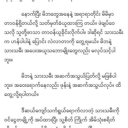
နောက်ပြီး မိဘတွေအနေနဲ့ အရာရာတိုင်း မိမိမှာ
တာဝန်ရှိတယ်လို့ သတ်မှတ်ခံယူထားကြ တယ်။ ဖဲချပ်ဝေ
သလို သူတို့ဖာသာ တာဝန်ယူခိုင်းလိုက်ပါ။ ဒါဆိုရင် သားသမီး
က ဟန်ပါပါနဲ့ ပြောင်း လဲလာတာကို တွေ့ရမယ်။ မိဘနဲ့
သားသမီး အပေးအယူသဘောမျိုးတွေလည်း မလုပ်သင့်ပါ
ဘူး။
မိဘနဲ့ သားသမီး အဆက်အသွယ်ပြတ်လို့ မဖြစ်ပါ
ဘူး။ အဝေးရောက်နေလည်း ဖုန်းနဲ့ အဆက်အသွယ်လုပ်။ ထိ
တွေ့လို့ရပါတယ်။
ဒီဆယ်ကျော်သက်ရွယ်ရောက်လာတဲ့ သားသမီးကို
ဝင်ငွေတချို့ကို အပ်ထားပြီး သူ့စိတ် ကြိုက် အိမ်သုံးစရိတ်