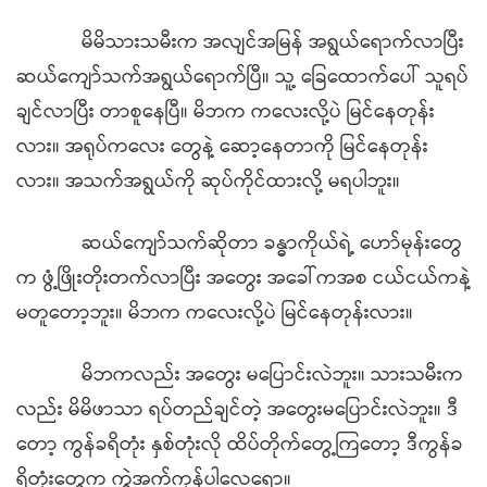
မိမိသားသမီးက အလျင်အမြန် အရွယ်ရောက်လာပြီး
ဆယ်ကျော်သက်အရွယ်ရောက်ပြီ။ သူ့ ခြေထောက်ပေါ် သူရပ်
ချင်လာပြီး တာစူနေပြီ။ မိဘက ကလေးလို့ပဲ မြင်နေတုန်း
လား။ အရုပ်ကလေး တွေနဲ့ ဆော့နေတာကို မြင်နေတုန်း
လား။ အသက်အရွယ်ကို ဆုပ်ကိုင်ထားလို့ မရပါဘူး။
ဆယ်ကျော်သက်ဆိုတာ ခန္ဓာကိုယ်ရဲ့ ဟော်မုန်းတွေ
က ဖွံ့ဖြိုးတိုးတက်လာပြီး အတွေး အခေါ်ကအစ ငယ်ငယ်ကနဲ့
မတူတော့ဘူး။ မိဘက ကလေးလို့ပဲ မြင်နေတုန်းလား။
မိဘကလည်း အတွေး မပြောင်းလဲဘူး။ သားသမီးက
လည်း မိမိဖာသာ ရပ်တည်ချင်တဲ့ အတွေးမပြောင်းလဲဘူး။ ဒီ
တော့ ကွန်ခရိတုံး နှစ်တုံးလို ထိပ်တိုက်တွေ့ကြတော့ ဒီကွန်ခ
ရိတုံးတွေက ကွဲအက်ကုန်ပါလေရော။