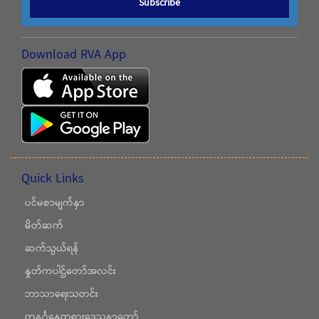
Subscribe
Download RVA App
Quick Links
ပင်မစာမျက်နှာ
မိတ်ဆက်
ဆက်သွယ်ရန်
နှုတ်ကပါဌ်တော်အလင်း
ဘာသာရေးသတင်း
တနင်္ဂနွေတရားဒေသနာတော်