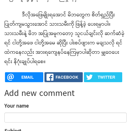
ဒီလိုအဖြေမျိုးရအောင် မိဘတွေက စိတ်ရှည်ပြီး
ပြုတ်ကျမသွားအောင် သားသမီးကို ဖြန့်ခဲ့ ပေးရမှာပါ။
သားသမီးနဲ့ မိဘ အပြုအမူကတော့ သူငယ်ချင်းလို ဆက်ဆံခဲ့
ရင် ငါတို့အဖေ ငါတို့အမေ ဆိုပြီး ပါးစပ်ဖျားက မချသလို ရင်
ထဲကနေလည်း အားရကျေနပ်နေကြမှာပါဆိုတာ မျှဝေပေး
ရင်း နိဂုံးချုပ်ပါရစေ။
EMAIL
FACEBOOK
TWITTER
Add new comment
Your name