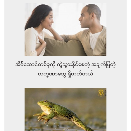
အိမ်ထောင်တစ်ခုကို ကွဲသွားနိုင်စေတဲ့ အချက်ပြတဲ့
လက္ခဏာတွေ ရှိတတ်တယ်