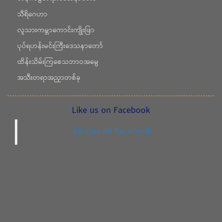
သီရိဂေဟာ
လူသားကမ္ဘာကောင်းကျိုးဖြာ
ပုပ်ရဟန်းမင်းကြီးဒေသနာတော်
ထိန်းသိမ်းကြစေသဘာဝအမွေ
အသီးတရာအညှာတစ်ခု
Like us on Facebook
Like us on Facebook