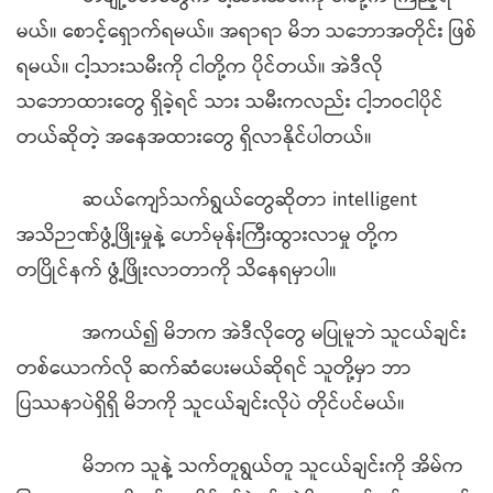
မယ်။ စောင့်ရှောက်ရမယ်။ အရာရာ မိဘ သဘောအတိုင်း ဖြစ်
ရမယ်။ ငါ့သားသမီးကို ငါတို့က ပိုင်တယ်။ အဲဒီလို
သဘောထားတွေ ရှိခဲ့ရင် သား သမီးကလည်း ငါ့ဘဝငါပိုင်
တယ်ဆိုတဲ့ အနေအထားတွေ ရှိလာနိုင်ပါတယ်။
ဆယ်ကျော်သက်ရွယ်တွေဆိုတာ intelligent
အသိဉာဏ်ဖွံ့ဖြိုးမှုနဲ့ ဟော်မုန်းကြီးထွားလာမှု တို့က
တပြိုင်နက် ဖွံ့ဖြိုးလာတာကို သိနေရမှာပါ။
အကယ်၍ မိဘက အဲဒီလိုတွေ မပြုမူဘဲ သူငယ်ချင်း
တစ်ယောက်လို ဆက်ဆံပေးမယ်ဆိုရင် သူတို့မှာ ဘာ
ပြဿနာပဲရှိရှိ မိဘကို သူငယ်ချင်းလိုပဲ တိုင်ပင်မယ်။
မိဘက သူနဲ့ သက်တူရွယ်တူ သူငယ်ချင်းကို အိမ်က