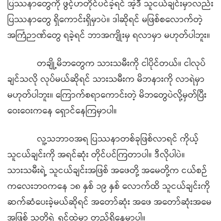
ပြဿနာတွေကို ဖွင့်ဟတိုင်ပင်ခဲ့ရင် အဲ့ဒီ သူငယ်ချင်းမှာလည်း
ပြဿနာတွေ ရှိကောင်းရှိမှာပဲ။ ဒါဆိုရင် မဖြစ်စလောက်တဲ့
အကြံဉာဏ်တွေ ရခဲ့ရင် ဘာအကျိုးမှ ရလာမှာ မဟုတ်ပါဘူး။
တချို့မိဘတွေက သားသမီးကို ငါပိုင်တယ်။ ငါလုပ်
ချင်သလို လုပ်မယ်ဆိုရင် သားသမီးက မိဘနားကို လာရဲမှာ
မဟုတ်ပါဘူး။ ကြောက်စရာကောင်းတဲ့ မိဘတွေပဲလို့မှတ်ပြီး
ဝေးဝေးကနေ ရှောင်နေကြမှာပါ။
လူ့သဘာဝအရ ပြဿနာတစ်ခုဖြစ်လာရင် ကိုယ့်
သူငယ်ချင်းကို အရင်ဆုံး တိုင်ပင်ကြတာပါ။ ဒီလိုပါပဲ။
သားသမီးရဲ့ သူငယ်ချင်းအဖြစ် အဖေတို့ အမေတို့က ငယ်စဉ်
ကလေးဘဝကနေ ၁၈ နှစ် ၁၉ နှစ် လောက်ထိ သူငယ်ချင်းကို
ဆက်ဆံပေးခဲ့မယ်ဆိုရင် အတော်ဆုံး အဖေ အတော်ဆုံးအမေ
အဖြစ် သူတို့ရဲ့ ရင်ထဲမှာ တည်ရှိနေမှာပါ။