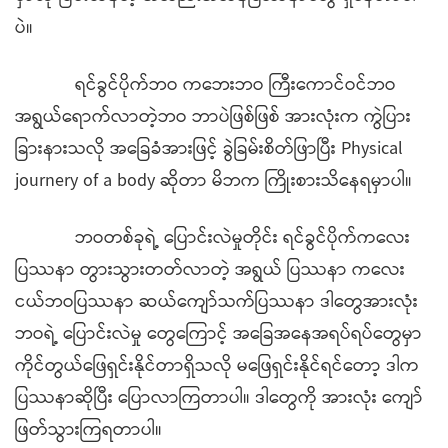
ပဲ။
ရင်ခွင်ပိုက်ဘဝ ကဘေးဘဝ ကြီးကောင်ဝင်ဘဝ
အရွယ်ရောက်လာတဲ့ဘဝ ဘာပဲဖြစ်ဖြစ် အားလုံးက ကွဲပြား
ခြားနားသလို အခြေခံအားဖြင့် ခွဲခြမ်းစိတ်ဖြာပြီး Physical
journery of a body ဆိုတာ မိဘက ကြိုးစားသိနေရမှာပါ။
ဘဝတစ်ခုရဲ့ ပြောင်းလဲမှုတိုင်း ရင်ခွင်ပိုက်ကလေး
ပြဿနာ တွားသွားတတ်လာတဲ့ အရွယ် ပြဿနာ ကလေး
ငယ်ဘဝပြဿနာ ဆယ်ကျော်သက်ပြဿနာ ဒါတွေအားလုံး
ဘဝရဲ့ ပြောင်းလဲမှု တွေကြောင့် အခြေအနေအရပ်ရပ်တွေမှာ
ကိုင်တွယ်ဖြေရှင်းနိုင်တာရှိသလို မဖြေရှင်းနိုင်ရင်တော့ ဒါက
ပြဿနာဆိုပြီး ပြောလာကြတာပါ။ ဒါတွေကို အားလုံး ကျော်
ဖြတ်သွားကြရတာပါ။