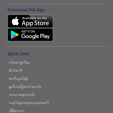
Download RVA App
Quick Links
ပင်မစာမျက်နှာ
မိတ်ဆက်
ဆက်သွယ်ရန်
နှုတ်ကပါဌ်တော်အလင်း
ဘာသာရေးသတင်း
တနင်္ဂနွေတရားဒေသနာတော်
သီရိဂေဟာ