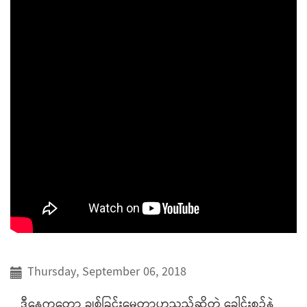
Thursday, September 06, 2018
ဒီနေ့ကတော့ ချစ်ခြင်းမေတ္တာဟူသည်ဆိုတဲ့ ခေါင်းစဉ်နဲ့