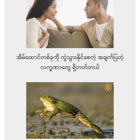
အိမ်ထောင်တစ်ခုကို ကွဲသွားနိုင်စေတဲ့ အချက်ပြတဲ့
လက္ခဏာတွေ ရှိတတ်တယ်