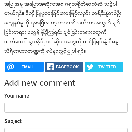
အပြုအမူ အပြောအဆိုကအစ ဂရုတစိုက်ဆက်ဆံ သင့်ပါ
တယ်ရှင်။ ဒီလို ပြုမူပေးခြင်းအားဖြင့်လည်း တစ်ဦးနဲ့တစ်ဦး
ကျေနပ်မှုကို ရစေပြီးတော့ ဘဝတစ်သက်တာအတွက် ချစ်
ခြင်းတရား တွေနဲ့ မှီခိုကြရင်း ချစ်ခြင်းတရားတွေကို
သက်သေပြသွားနိုင်မှာပါဆိုတာတွေကို တင်ပြရင်းနဲ့ ဒီနေ့
သီရိဂေဟာကဏ္ဍကို ရပ်နားခွင့်ပြုပါ ရှင်။
EMAIL
FACEBOOK
TWITTER
Add new comment
Your name
Subject