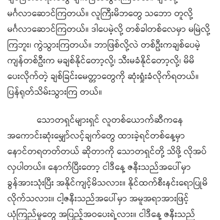
မင်္ဂလာဆောင်ကြတယ်။ လူကြီးမိဘတွေ သဘော တူလို့
မင်္ဂလာဆောင်ကြတယ်။ ဒါပေမဲ့လို့ တစ်ခါတစ်လေမှာ မမြဲလို့
ကြဘူး၊ ကွဲသွားကြတယ်။ ဘာဖြစ်လို့လဲ တစ်ဦးကချစ်ပေမဲ့
ကျန်တစ်ဦးက မချစ်နိုင်တော့လို့၊ သီးမခံနိုင်တော့လို့၊ မိမိ
ပေးလိုက်တဲ့ ချစ်ခြင်းမေတ္တာတွေကို ဆုံးရှုံးခံလိုက်ရတယ်။
ပြန်ရုတ်သိမ်းသွားကြ တယ်။
သောတရှင်များရှင် လူတစ်ယောက်ဆီကနေ
အကောင်းဆုံးမျှော်လင့်ချက်တွေ ထားခဲ့ရင်တစ်နေ့မှာ
နောင်တရတတ်တယ် ဆိုတာကို သောတရှင်တို့ သိဖို့ လိုအပ်
လှပါတယ်။ နောက်ပြီးတော့ ငါဒီနေ့ ဇနီးသည်အပေါ်မှာ
ခွန်အားသုံးပြီး အနိုင်ကျင့်မိသလား။ နိုင်ထက်စီးနင်းရောပြုမိ
လိုက်သလား။ ငါ့ဇနီးသည်အပေါ်မှာ အမူအရာအားဖြင့်
ယုံကြည်မှုတွေ အပြည့်အဝပေးရဲ့လား။ ငါဒီနေ့ ဇနီးသည်