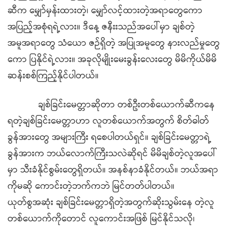
ဆီက မျှော်မှန်းထားတဲ့၊ မျှော်လင့်ထားတဲ့အရာတွေကော
အပြည့်အစုံရရဲ့လား။ ဒီနေ့ ဇနီးးသည်အပေါ်မှာ ချစ်တဲ့
အမူအရာတွေ သံယော ဇဉ်ရှိတဲ့ အပြုအမူတွေ နားလည်မှုတွေ
ကော ပြနိုင်ရဲ့လား။ အခုလိုမျိုးမေးခွန်းလေးတွေ မိမိကိုယ်မိမိ
ဆန်းစစ်ကြည့်နိုင်ပါတယ်။
ချစ်ခြင်းမေတ္တာဆိုတာ တစ်ဦးတစ်ယောက်ဆီကနေ
ရတဲ့ချစ်ခြင်းမေတ္တာဟာ လူတစ်ယောက်အတွက် စိတ်ဓါတ်
ခွန်အားတွေ အများကြီး ရစေပါတယ်ရှင်။ ချစ်ခြင်းမေတ္တာရဲ့
ခွန်အားက ဘယ်လောက်ကြီးသလဲဆိုရင် မိမိချစ်တဲ့လူအပေါ်
မှာ သီးခံနိုင်စွမ်းတွေရှိတယ်။ အနစ်နာခံနိုင်တယ်။ ဘယ်အရာ
ကိုမဆို ကောင်းတဲ့ဘက်ကဘဲ မြင်တတ်ပါတယ်။
ယုတ်စွအဆုံး ချစ်ခြင်းမေတ္တာရှိတဲ့အတွက်ဆိုးသွမ်းနေ တဲ့လူ
တစ်ယောက်ကိုတောင် လူကောင်းအဖြစ် မြင်နိုင်သလို၊