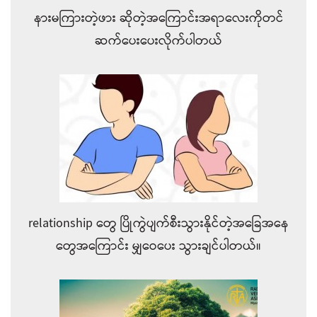
နားမကြားတဲ့ဖား ဆိုတဲ့အကြောင်းအရာလေးကိုတင်
ဆက်ပေးပေးလိုက်ပါတယ်
relationship တွေ ပြိုကွဲပျက်စီးသွားနိုင်တဲ့အခြေအနေ
တွေအကြောင်း မျှဝေပေး သွားချင်ပါတယ်။