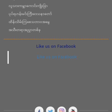
လူသားကမ္ဘာကောင်းကျိုးဖြာ
ပုပ်ရဟန်းမင်းကြီးဒေသနာတော်
ထိန်းသိမ်းကြစေသဘာဝအမွေ
အသီးတရာအညှာတစ်ခု
Like us on Facebook
Like us on Facebook