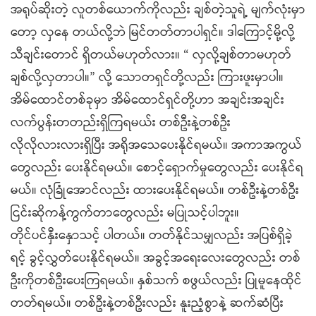
အရုပ်ဆိုးတဲ့ လူတစ်ယောက်ကိုလည်း ချစ်တဲ့သူရဲ့ မျက်လုံးမှာ
တော့ လှနေ တယ်လို့ဘဲ မြင်တတ်တာပါရှင်။ ဒါကြောင့်မို့လို့
သီချင်းတောင် ရှိတယ်မဟုတ်လား။ “ လှလို့ချစ်တာမဟုတ်
ချစ်လို့လှတာပါ။” လို့ သောတရှင်တို့လည်း ကြားဖူးမှာပါ။
အိမ်ထောင်တစ်ခုမှာ အိမ်ထောင်ရှင်တို့ဟာ အချင်းအချင်း
လက်ပွန်းတတည်းရှိကြရမယ်း တစ်ဦးနဲ့တစ်ဦး
လိုလိုလားလားရှိပြီး အရိုအသေပေးနိုင်ရမယ်။ အကာအကွယ်
တွေလည်း ပေးနိုင်ရမယ်။ စောင့်ရှောက်မှုတွေလည်း ပေးနိုင်ရ
မယ်။ လုံခြုံအောင်လည်း ထားပေးနိုင်ရမယ်။ တစ်ဦးနဲ့တစ်ဦး
ငြင်းဆိုကန့်ကွက်တာတွေလည်း မပြုသင့်ပါဘူး။
တိုင်ပင်နှီးနှောသင့် ပါတယ်။ တတ်နိုင်သမျှလည်း အပြစ်ရှိခဲ့
ရင့် ခွင့်လွှတ်ပေးနိုင်ရမယ်။ အခွင့်အရေးလေးတွေလည်း တစ်
ဦးကိုတစ်ဦးပေးကြရမယ်။ နှစ်သက် စဖွယ်လည်း ပြုမူနေထိုင်
တတ်ရမယ်။ တစ်ဦးနဲ့တစ်ဦးလည်း နူးညံ့စွာနဲ့ ဆက်ဆံပြီး