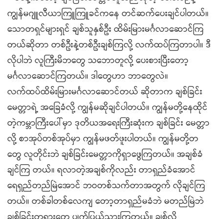
ကျွန်မဂျူလီယာကြူကြူခင်ကနေ တင်ဆက်ပေးချင်ပါတယ်။
သောတရှင်များရှင် ချစ်သူနှစ်ဦး ထိမ်းမြားမင်္ဂလာဆောင်ကြ
တယ်ဆိုတာ တစ်ဦးနဲ့တစ်ဦးချစ်ကြလို့ လက်ထပ်ကြတာပါ။ ဒီ
လိုပါဘဲ လူကြီးမိဘတွေ သဘောတူလို့ ပေးစားပြီးတော့
မင်္ဂလာဆောင်ကြတယ်။ ဒါတွေဟာ ဘာတွေလဲ။
လက်ထပ်ထိမ်းမြားမင်္ဂလာဆောင်တယ် ဆိုတာက ချစ်ခြင်း
မေတ္တာရဲ့ အခြေခံလို့ ကျွန်မဆိုချင်ပါတယ်။ ကျွန်မတို့နေထိုင်
တဲ့ကမ္ဘာကြီးပေါ်မှာ ဒုတိယအရေးကြီးဆုံးက ချစ်ခြင်း မေတ္တာ
လို့ စာအုပ်တစ်အုပ်မှာ ကျွန်မဖတ်ဖူးပါတယ်။ ကျွန်မတို့တ
တွေ လူတိုင်းဘဲ ချစ်ခြင်းမေတ္တာကိုရှာဖွေကြတယ်။ အချစ်ခံ
ချင်ကြ တယ်။ ရလာတဲ့အချစ်ကိုလည်း တာရှည်ခံအောင်
ရေရှည်တည်မြဲအောင် ဘဝတစ်သက်တာအတွက် လိုချင်ကြ
တယ်။ တစ်ခါတစ်လေကျ တော့တာရှည်မခံဘဲ မတည်မြဲဘဲ
ချစ်ခြင်းတရားတွေ ပျက်ပြယ်သွားကြတယ်။ ချစ်လို့