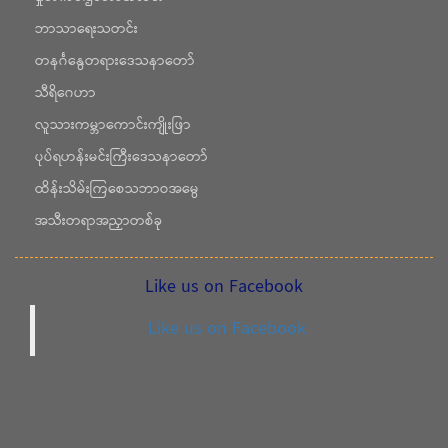
ဘာသာရေးသတင်း
တနင်္ဂနွေတရားဒေသနာတော်
သီရိဂေဟာ
လူသားကမ္ဘာကောင်းကျိုးဖြာ
ပုပ်ရဟန်းမင်းကြီးဒေသနာတော်
ထိန်းသိမ်းကြစေသဘာဝအမွေ
အသီးတရာအညှာတစ်ခု
Like us on Facebook
Like us on Facebook