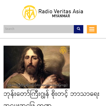
Skip
to
main
content
Toggle
navigat
ဘုန်းတော်ကြီးဂျွန် စိုးတင့် ဘာသာရေး