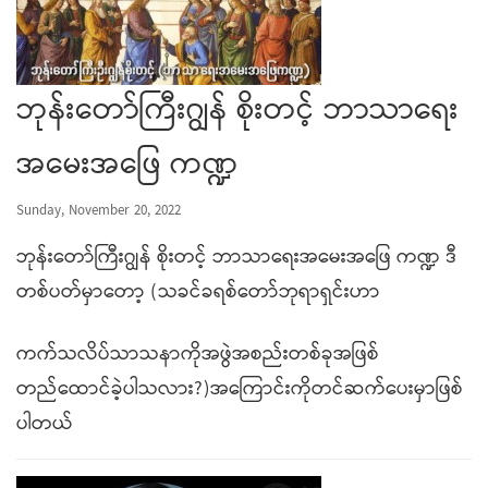
ဘုန်းတော်ကြီးဂျွန် စိုးတင့် ဘာသာရေး
အမေးအဖြေ ကဏ္ဍ
Sunday, November 20, 2022
ဘုန်းတော်ကြီးဂျွန် စိုးတင့် ဘာသာရေးအမေးအဖြေ ကဏ္ဍ ဒီ
တစ်ပတ်မှာတော့ (သခင်ခရစ်တော်ဘုရာရှင်းဟာ
ကက်သလိပ်သာသနာကိုအဖွဲအစည်းတစ်ခုအဖြစ်
တည်ထောင်ခဲ့ပါသလား?)အကြောင်းကိုတင်ဆက်ပေးမှာဖြစ်
ပါတယ်