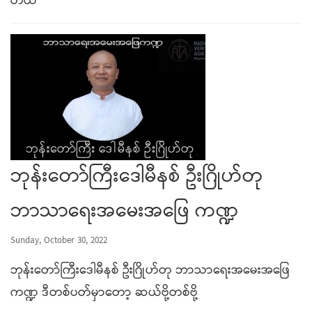
တယ်
ဘုန်းတော်ကြီးဒေါမီနစ် ဦးဂြိုဟ်တု
ဘာသာရေးအမေးအဖြေ ကဏ္ဍ
Sunday, October 30, 2022
ဘုန်းတော်ကြီးဒေါမီနစ် ဦးဂြိုဟ်တု ဘာသာရေးအမေးအဖြေ
ကဏ္ဍ ဒီတစ်ပတ်မှာတော့ ဆယ်ဗို့တစ်ဗို့