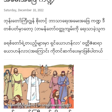
အမေးအဖြေ ကဏ္ဍ
Saturday, December 10, 2022
ဘုန်းတော်ကြီးဂျွန် စိုးတင့် ဘာသာရေးအမေးအဖြေ ကဏ္ဍ ဒီ
တစ်ပတ်မှာတော့ (တမန်တော်ဝတ္ထုကျမ်းကို ရေးသာခဲ့သူက
ခရစ်တော်ရဲ့တပည့်များမှာ ရှင်ယောဟန်လာ' ဗတ္တိဇံဆရာ
ယောဟန်လား)အကြောင်း ကိုတင်ဆက်ပေးမှာဖြစ်ပါတယ်