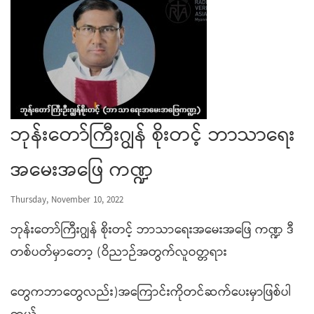
ဘုန်းတော်ကြီးဂျွန် စိုးတင့် ဘာသာရေး
အမေးအဖြေ ကဏ္ဍ
Thursday, November 10, 2022
ဘုန်းတော်ကြီးဂျွန် စိုးတင့် ဘာသာရေးအမေးအဖြေ ကဏ္ဍ ဒီ
တစ်ပတ်မှာတော့ (ဝိညာဉ်အတွက်လူဝတ္တရား
တွေကဘာတွေလည်း)အကြောင်းကိုတင်ဆက်ပေးမှာဖြစ်ပါ