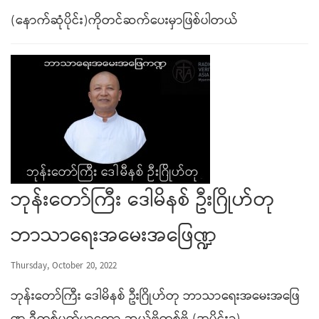
(နောက်ဆုံပိုင်း)ကိုတင်ဆက်ပေးမှာဖြစ်ပါတယ်
ဘုန်းတော်ကြီး ဒေါမိနစ် ဦးဂြိုဟ်တု
ဘာသာရေးအမေးအဖြေဏ္ဍ
Thursday, October 20, 2022
ဘုန်းတော်ကြီး ဒေါမိနစ် ဦးဂြိုဟ်တု ဘာသာရေးအမေးအဖြေ