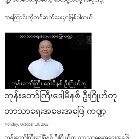
ဏ္ဍ ဒီတစ်ပတ်မှာတော့ ဆယ်ဗို့တစ်ဗို့ (အပိုင်း၃)
အကြောင်းကိုတင်ဆက်ပေးမှာဖြစ်ပါတယ်
ဘုန်းတော်ကြီးဒေါမီနစ် ဦးဂြိုဟ်တု
ဘာသာရေးအမေးအဖြေ ကဏ္ဍ
Monday, October 10, 2022
ဘုန်းတော်ကြီးဒေါမီနစ် ဦးဂြိုဟ်တု ဘာသာရေးအမေးအဖြေ