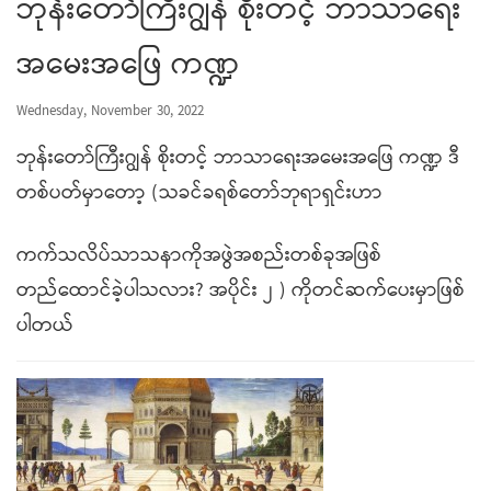
ဘုန်းတော်ကြီးဂျွန် စိုးတင့် ဘာသာရေး
အမေးအဖြေ ကဏ္ဍ
Wednesday, November 30, 2022
ဘုန်းတော်ကြီးဂျွန် စိုးတင့် ဘာသာရေးအမေးအဖြေ ကဏ္ဍ ဒီ
တစ်ပတ်မှာတော့ (သခင်ခရစ်တော်ဘုရာရှင်းဟာ
ကက်သလိပ်သာသနာကိုအဖွဲအစည်းတစ်ခုအဖြစ်
တည်ထောင်ခဲ့ပါသလား? အပိုင်း ၂ ) ကိုတင်ဆက်ပေးမှာဖြစ်
ပါတယ်