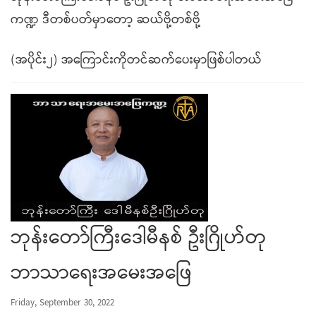
ကဏ္ဍ ဒီတစ်ပတ်မှာတော့ ဆယ်ဗို့တစ်ဗို့
(အပိုင်း၂) အကြောင်းကိုတင်ဆက်ပေးမှာဖြစ်ပါတယ်
ဘုန်းတော်ကြီးဒေါမီနစ် ဦးဂြိုဟ်တု
ဘာသာရေးအမေးအဖြေ
Friday, September 30, 2022