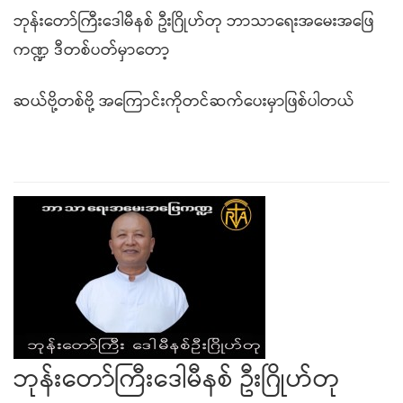
ဘုန်းတော်ကြီးဒေါမီနစ် ဦးဂြိုဟ်တု ဘာသာရေးအမေးအဖြေ
ကဏ္ဍ ဒီတစ်ပတ်မှာတော့
ဆယ်ဗို့တစ်ဗို့ အကြောင်းကိုတင်ဆက်ပေးမှာဖြစ်ပါတယ်
ဘုန်းတော်ကြီးဒေါမီနစ် ဦးဂြိုဟ်တု