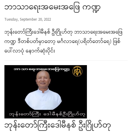
ဘာသာရေးအမေးအဖြေ ကဏ္ဍ
Tuesday, September 20, 2022
ဘုန်းတော်ကြီးဒေါမီနစ် ဦးဂြိုဟ်တု ဘာသာရေးအမေးအဖြေ
ကဏ္ဍ ဒီတစ်ပတ်မှာတော့ မင်္ဂလာရေ(ပရိတ်တော်ရေ) ဖြစ်
ပေါ်လာပုံ နောက်ဆုံးပိုင်း
ဘုန်းတော်ကြီးဒေါမီနစ် ဦးဂြိုဟ်တု