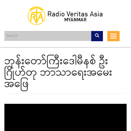
Skip
to
main
content
Toggle
navigat
ဘုန်းတော်ကြီးဒေါမီနစ် ဦး
ဂြိုဟ်တု ဘာသာရေးအမေး
အဖြေ