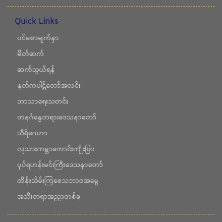
Quick Links
ပင်မစာမျက်နှာ
မိတ်ဆက်
ဆက်သွယ်ရန်
နှုတ်ကပါဌ်တော်အလင်း
ဘာသာရေးသတင်း
တနင်္ဂနွေတရားဒေသနာတော်
သီရိဂေဟာ
လူသားကမ္ဘာကောင်းကျိုးဖြာ
ပုပ်ရဟန်းမင်းကြီးဒေသနာတော်
ထိန်းသိမ်းကြစေသဘာဝအမွေ
အသီးတရာအညှာတစ်ခု