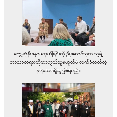
တွေ့ဆုံနှီးနှောဖလှယ်ခြင်းကို ဉီးဆောင်သူက သူ့ရဲ့
ဘာသာတရားကိုကာကွယ်သူမဟုတ်ပဲ လက်ခံတတ်တဲ့
နှလုံးသားရှိသူဖြစ်ရမည်။