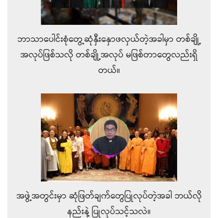
ဘာသာပေါင်းစုံတွေ့ဆုံနှီးနှောဖလှယ်တဲ့အခါမှာ တစ်ချို့
အလုပ်ဖြစ်သလို တစ်ချို့အလုပ် မဖြစ်တာတွေလည်းရှိ
တယ်။
အဖွဲ့အတွင်းမှာ ဆုံဖြတ်ချက်တွေပြုလုပ်တဲ့အခါ ဘယ်လို
နည်းနဲ့ ပြုလုပ်သင့်သလဲ။