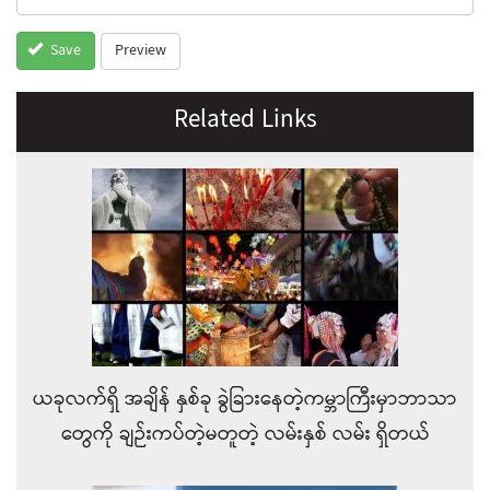
Preview
Save
Related Links
ယခုလက်ရှိ အချိန် နှစ်ခု ခွဲခြားနေတဲ့ကမ္ဘာကြီးမှာဘာသာ
တွေကို ချဉ်းကပ်တဲ့မတူတဲ့ လမ်းနှစ် လမ်း ရှိတယ်