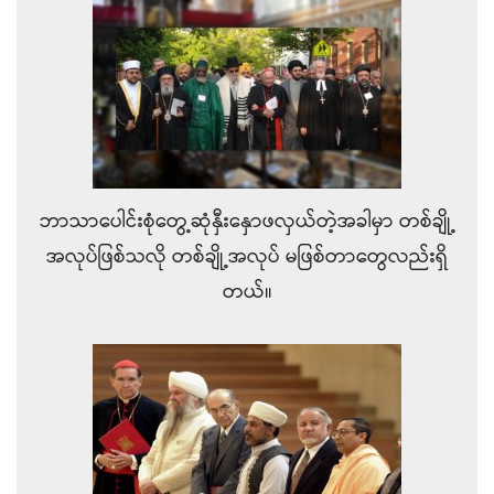
ဘာသာပေါင်းစုံတွေ့ဆုံနှီးနှောဖလှယ်တဲ့အခါမှာ တစ်ချို့
အလုပ်ဖြစ်သလို တစ်ချို့အလုပ် မဖြစ်တာတွေလည်းရှိ
တယ်။