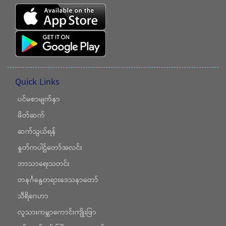
Quick Links
ပင်မစာမျက်နှာ
မိတ်ဆက်
ဆက်သွယ်ရန်
နှုတ်ကပါဌ်တော်အလင်း
ဘာသာရေးသတင်း
တနင်္ဂနွေတရားဒေသနာတော်
သီရိဂေဟာ
လူသားကမ္ဘာကောင်းကျိုးဖြာ