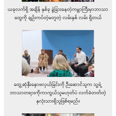
ယခုလက်ရှိ အချိန် နှစ်ခု ခွဲခြားနေတဲ့ကမ္ဘာကြီးမှာဘာသာ
တွေကို ချဉ်းကပ်တဲ့မတူတဲ့ လမ်းနှစ် လမ်း ရှိတယ်
တွေ့ဆုံနှီးနှောဖလှယ်ခြင်းကို ဉီးဆောင်သူက သူ့ရဲ့
ဘာသာတရားကိုကာကွယ်သူမဟုတ်ပဲ လက်ခံတတ်တဲ့
နှလုံးသားရှိသူဖြစ်ရမည်။