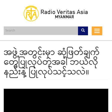
Skip
to
main
content
Toggle
navigat
အဖွဲ့အတွင်းမှာ ဆုံဖြတ်ချက်
တွေပြုလုပ်တဲ့အခါ ဘယ်လို
နည်းနဲ့ ပြုလုပ်သင့်သလဲ။