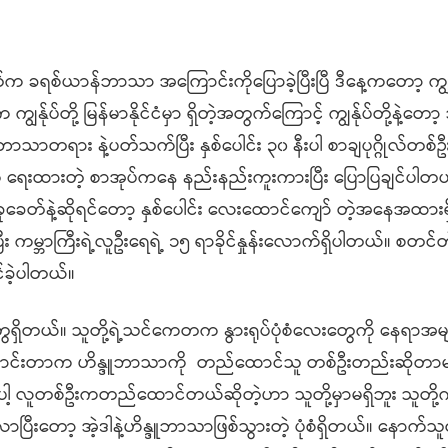
ပတ်က ခရစ်ယာန်ဘာသာ အကြောင်းကိုပြောခဲ့ပြီးပြီ ဒီနေ့ကတော့ ကျွန်
တို့ မြန်မာနိုင်ငံမှာ ရှိတဲ့အတွက်ကြောင့် ကျွန်ုပ်တို့နဲ့တော့ သ
္ဒူဘာသာတရား နဲ့ပတ်သက်ပြီး နှစ်ပေါင်း ၃၀ နီးပါ စာချပုဂ္ဂိုလ်တစ်
ရေးထားတဲ့ စာအုပ်ကနေ နည်းနည်းကူးကားပြီး ပြောပြချင်ပါတယ်
ခေတ်နဲ့ဆိုရင်တော့ နှစ်ပေါင်း လေးထောင်ကျော် တဲ့အနေအထား
္ဘာကြီးရဲ့လူဦးရေရဲ့ ၁၅ ရာခိုင်နှုန်းလောက်ရှိပါတယ်။ စတင်တဲ့န
်ခဲ့ပါတယ်။
ေရှိတယ်။ သူတို့ရဲ့သင်ကေတက နွားရုပ်ပုံစံလေးတွေကို နေရာအမ
ကောင်းတာက ဟိန္ဒူဘာသာကို တည်ထောင်သူ တစ်ဦးတည်းဆိုတာမရှ
ေါ့ လူတစ်ဦးကတည်ထောင်တယ်ဆိုတဲ့ဟာ သူတို့မှာမရှိဘူး သူတို့က
ိလာပြီးတော့ အဲ့ဒါနဲ့ဟိန္ဒူဘာသာဖြစ်သွားတဲ့ ပုံစံရှိတယ်။ နောက်သူတ