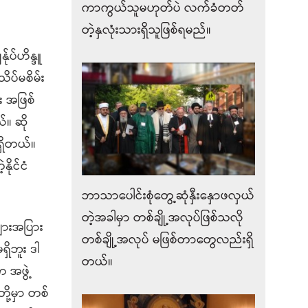
ကာကွယ်သူမဟုတ်ပဲ လက်ခံတတ်
တဲ့နှလုံးသားရှိသူဖြစ်ရမည်။
ုပ်ဟိန္ဒူ
ိပ်မစိမ်း
ဦး အဖြစ်
။ ဆို
ရှိတယ်။
ိုင်ငံ
ဘာသာပေါင်းစုံတွေ့ဆုံနှီးနှောဖလှယ်
တဲ့အခါမှာ တစ်ချို့အလုပ်ဖြစ်သလို
ျားအပြား
တစ်ချို့အလုပ် မဖြစ်တာတွေလည်းရှိ
ိဘူး ဒါ
တယ်။
 အဖွဲ့
ို့မှာ တစ်