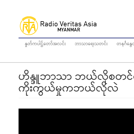
Skip
to
main
content
နှုတ်ကပါဌ်တော်အလင်း
ဘာသာရေးသတင်း
တနင်္ဂန
ဟိန္ဒူဘာသာ ဘယ်လိုစတင်ပေါ
ကိုးကွယ်မှုကဘယ်လိုလဲ