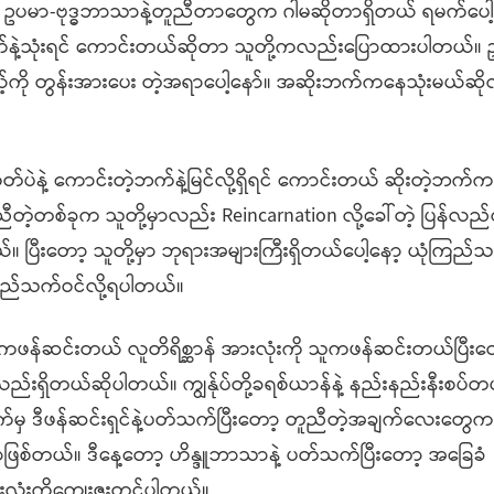
ဥပမာ-ဗုဒ္ဓဘာသာနဲ့တူညီတာတွေက ဂါမဆိုတာရှိတယ် ရမက်ပေါ့
းဘက်နဲ့သုံးရင် ကောင်းတယ်ဆိုတာ သူတို့ကလည်းပြောထားပါတယ်။
ကိုယ့်ကို တွန်းအားပေး တဲ့အရာပေါ့နော်။ အဆိုးဘက်ကနေသုံးမယ်ဆိ
ဟုတ်ပဲနဲ့ ကောင်းတဲ့ဘက်နဲ့မြင်လို့ရှိရင် ကောင်းတယ် ဆိုးတဲ့ဘက်က
ူညီတဲ့တစ်ခုက သူတို့မှာလည်း Reincarnation လို့ခေါ်တဲ့ ပြန်လည
ယ်။ ပြီးတော့ သူတို့မှာ ဘုရားအများကြီးရှိတယ်ပေါ့နော့ ယုံကြည်သ
ံကြည်သက်ဝင်လို့ရပါတယ်။
ိုသူကဖန်ဆင်းတယ် လူတိရိစ္ဆာန် အားလုံးကို သူကဖန်ဆင်းတယ်ပြီး
်းရှိတယ်ဆိုပါတယ်။ ကျွန်ုပ်တို့ခရစ်ယာန်နဲ့ နည်းနည်းနီးစပ်တယ်
ာက်မှ ဒီဖန်ဆင်းရှင်နဲ့ပတ်သက်ပြီးတော့ တူညီတဲ့အချက်လေးတွေက
ြစ်တယ်။ ဒီနေ့တော့ ဟိန္ဒူဘာသာနဲ့ ပတ်သက်ပြီးတော့ အခြေခံ
းလုံးကိုကျေးဇူးတင်ပါတယ်။