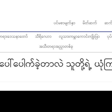
ပင်မစာမျက်နှာ
မိတ်ဆက်
ဆက်
ွေတရားဒေသနာတော်
သီရိဂေဟာ
လူသားကမ္ဘာကောင်းကျိုးဖြာ
ပု
အသီးတရာအညှာတစ်ခု
်ပေါက်ခဲ့တာလဲ သူတို့ရဲ့ ယုံ