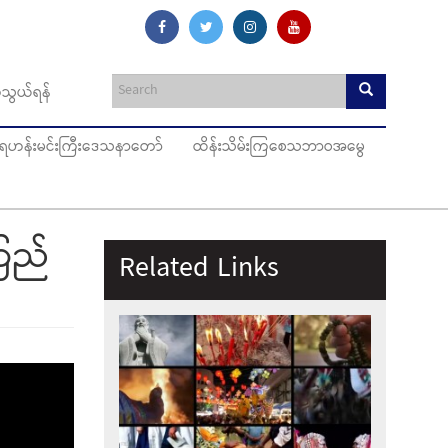
သွယ်ရန်
ပ်ရဟန်းမင်းကြီးဒေသနာတော်
ထိန်းသိမ်းကြစေသဘာဝအမွေ
ကြည်
Related Links