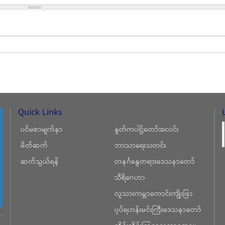
Quick Links
ပင်မစာမျက်နှာ
နှုတ်ကပါဌ်တော်အလင်း
မိတ်ဆက်
ဘာသာရေးသတင်း
ဆက်သွယ်ရန်
တနင်္ဂနွေတရားဒေသနာတော်
သီရိဂေဟာ
လူသားကမ္ဘာကောင်းကျိုးဖြာ
ပုပ်ရဟန်းမင်းကြီးဒေသနာတော်