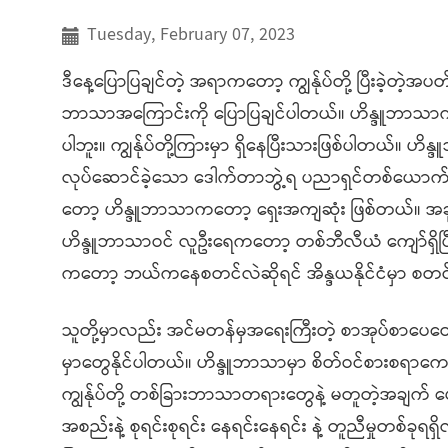
Tuesday, February 07, 2023
ဒီနေ့ပြောပြချင်တဲ့ အရာကတော့ ကျွန်ုပ်တို့ ပြီးခဲ့တဲ့အ
ဘာသာအကြောင်းကို ပြောပြချင်ပါတယ်။ ဟိန္ဒူဘာသာက ကျွန်ုပ်
ပါဘူး။ ကျွန်ုပ်တို့ကြားမှာ ရှိနေပြီးသားဖြစ်ပါတယ်။ ဟိန
လုပ်ဆောင်ခဲ့သော ဒေါက်တာဘွဲ့ရ ပညာရှင်တစ်ယောက် 
တော့ ဟိန္ဒူဘာသာကတော့ ရှေးအကျဆုံး ဖြစ်တယ်။ အခု
ဟိန္ဒူဘာသာဝင် လူဦးရေကတော့ တစ်ဘီလီယံ ကျော်ရှိပြီး ကမ
ကတော့ ဘယ်ကနေစတင်လဲဆိုရင် အိန္ဒယနိုင်ငံမှာ စတင
သူတို့မှာလည်း အင်မတန်မှအရေးကြီးတဲ့ စာအုပ်စာပေတွ
မှာတွေနိုင်ပါတယ်။ ဟိန္ဒူဘာသာမှာ စိတ်ဝင်စားစရာ
ကျွန်ုပ်တို့ တစ်ခြားဘာသာတရားတွေနဲ့ မတူတဲ့အချက် ပ
အစည်းနဲ့ စုရင်းစုရင်း နေရင်းနေရင်း နဲ့ တူညီမှုတစ်ခုရရှ