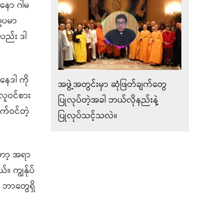
နော ဂါမ
 ဥပမာ
ုလည်း ဒါ
နေဒါ ကို
အဖွဲ့အတွင်းမှာ ဆုံဖြတ်ချက်တွေ
်လူဝင်စား
ပြုလုပ်တဲ့အခါ ဘယ်လိုနည်းနဲ့
က်ဝင်တဲ့
ပြုလုပ်သင့်သလဲ။
တော့ အရာ
။ ကျွန်ုပ်
 ဘာတွေရှိ