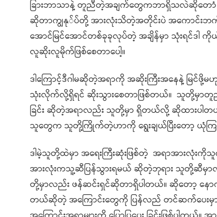
ခြားဘာသာနဲ့ တူညီတဲ့အချက်တွေကဘာရှိသလဲဆိုတောံ 
ဆိုတာကျွနု်ပ်တို့ အားလုံးသိတဲ့အတိုင်းပဲ အကောင်
အောင်မြင်အောင်တစ်ခုခုလုပ်တဲ့ အချိန်မှာ သုံးရင်ဒါ 
လူဆိုးလူမိုက်ဖြစ်စေတာပေါ့။
ဒါကြောင့်ဒီဂါမဆိုတဲ့အရာကို အဆိုးကြီးအနေနဲ့ မြင်ဖို့မ
သုံးလိုက်လို့ရှိရင် ဆိုးသွားစေတာဖြစ်တယ်။ သူတို့မှာတ
ခြင်း ဆိုတဲ့အရာလည်း သူတို့မှာ ရှိတယ်လို့ ဆိုထားပါတ
သူတွေက သူတို့ကြိုက်တဲ့ဟာကို ရွေးချယ်ပြီးတော့ ယု
ဒါမဲ့သူတို့ထဲမှာ အရေးကြီးဆုံးဖြစ်တဲ့ အရာအားလုံးက
အားလုံးကသူ့ဆီပြန်သွားရမယ် ဆိုတဲ့ဘုရား သူတို့ဆီမှာလည
တို့မှာလည်း ဖန်ဆင်းရှင်ဆိုတာရှိပါတယ်။ ဆိုတော့ နေ
တယ်ဆိုတဲ့ အကြောင်းတွေကို ပြန်လည် တင်ဆက်ပေးမှာဖ
အကြောင်းအရာများကို ပြောပြပေး ခြင်းဖြစ်ပါတယ်။ အာ