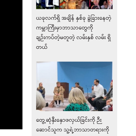
ယခုလက်ရှိ အချိန် နှစ်ခု ခွဲခြားနေတဲ့
ကမ္ဘာကြီးမှာဘာသာတွေကို
ချဉ်းကပ်တဲ့မတူတဲ့ လမ်းနှစ် လမ်း ရှိ
တယ်
တွေ့ဆုံနှီးနှောဖလှယ်ခြင်းကို ဉီး
ဆောင်သူက သူ့ရဲ့ဘာသာတရားကို