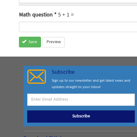
Math question
*
5 + 1 =
Preview
Save
Subscribe
Sign up to our newsletter and get latest news and
updates straight to your inbox!
Subscribe