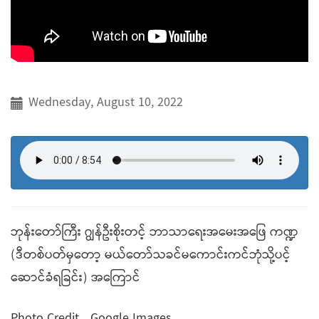
Wednesday, August 10, 2022
ဘုန်းတော်ကြီး ဂျွန်ဦးစိုးတင့် ဘာသာရေးအမေးအဖြေ ကဏ္ဍ
(ဒီတစ်ပတ်မှတော့ မယ်တော်သခင်မကောင်းကင်ဘုံသို့ပင့်
ဆောင်ခံရခြင်း) အကြောင်
Photo Credit....Google Images