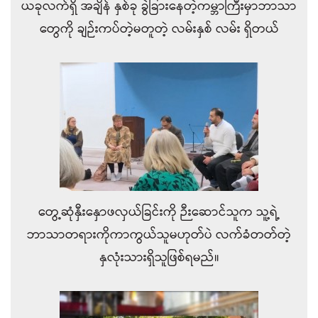
ယခုလက်ရှိ အချိန် နှစ်ခု ခွဲခြားနေတဲ့ကမ္ဘာကြီးမှာဘာသာ
တွေကို ချဉ်းကပ်တဲ့မတူတဲ့ လမ်းနှစ် လမ်း ရှိတယ်
တွေ့ဆုံနှီးနှောဖလှယ်ခြင်းကို ဉီးဆောင်သူက သူ့ရဲ့
ဘာသာတရားကိုကာကွယ်သူမဟုတ်ပဲ လက်ခံတတ်တဲ့
နှလုံးသားရှိသူဖြစ်ရမည်။