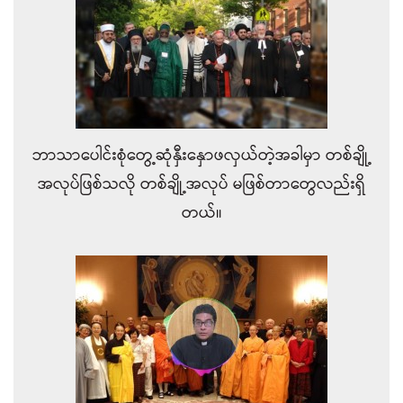
ဘာသာပေါင်းစုံတွေ့ဆုံနှီးနှောဖလှယ်တဲ့အခါမှာ တစ်ချို့
အလုပ်ဖြစ်သလို တစ်ချို့အလုပ် မဖြစ်တာတွေလည်းရှိ
တယ်။