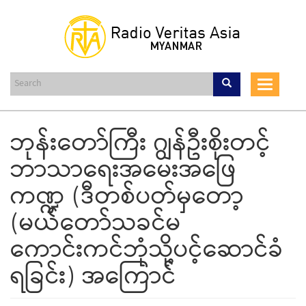
Skip
to
main
content
Toggle
navigat
ဘုန်းတော်ကြီး ဂျွန်ဦးစိုးတင့်
ဘာသာရေးအမေးအဖြေ
ကဏ္ဍ (ဒီတစ်ပတ်မှတော့
(မယ်တော်သခင်မ
ကောင်းကင်ဘုံသို့ပင့်ဆောင်ခံ
ရခြင်း) အကြောင်