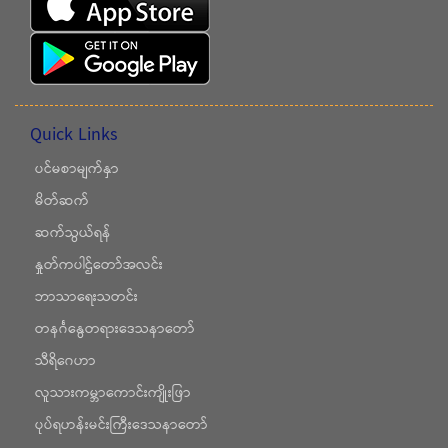
Quick Links
ပင်မစာမျက်နှာ
မိတ်ဆက်
ဆက်သွယ်ရန်
နှုတ်ကပါဌ်တော်အလင်း
ဘာသာရေးသတင်း
တနင်္ဂနွေတရားဒေသနာတော်
သီရိဂေဟာ
လူသားကမ္ဘာကောင်းကျိုးဖြာ
ပုပ်ရဟန်းမင်းကြီးဒေသနာတော်