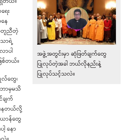
ရှိတယ်။
ာရေး
ီကနေ
မတူညီတဲ့
ာသာရဲ့
စ်လာပါ
အဖွဲ့အတွင်းမှာ ဆုံဖြတ်ချက်တွေ
ဖြစ်တယ်။
ပြုလုပ်တဲ့အခါ ဘယ်လိုနည်းနဲ့
ပြုလုပ်သင့်သလဲ။
ိုလ်တွေ၊
် ဘာမှမသိ
်ချက်
်နေတယ်လို့
စ်ယာန်တွေ
ေါ့ နော
ာလဲ။