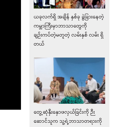
ယခုလက်ရှိ အချိန် နှစ်ခု ခွဲခြားနေတဲ့
ကမ္ဘာကြီးမှာဘာသာတွေကို
ချဉ်းကပ်တဲ့မတူတဲ့ လမ်းနှစ် လမ်း ရှိ
တယ်
တွေ့ဆုံနှီးနှောဖလှယ်ခြင်းကို ဉီး
ဆောင်သူက သူ့ရဲ့ဘာသာတရားကို