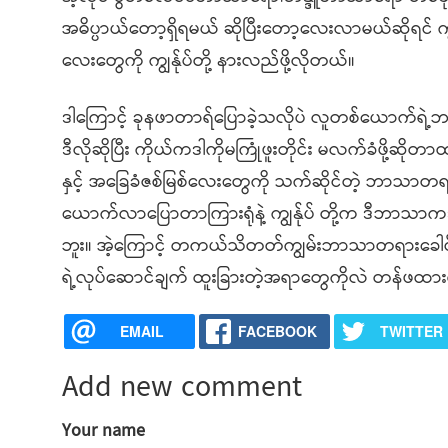
အဓိပ္ပာယ်တော့ရှိရမယ် ဆိုပြီးတော့လေးလာမယ်ဆိုရင် ကျွန
လေးတွေကို ကျွန်ုပ်တို့ နားလည်ဖို့လိုတယ်။
ဒါကြောင့် ခုနဖာတာရ်ပြောခဲ့သလိုပဲ လူတစ်ယောက်ရဲ့ဘာသ
ဒီလိုဆိုပြီး ကိုယ်ကဒါကိုမကြုံဖူးတိုင်း မလက်ခံဖို့
နှင့် အခြေခံဇစ်မြစ်လေးတွေကို သက်ဆိုင်တဲ့ ဘာသာတရားခ
ယောက်လာပြောတာကြားရုံနဲ့ ကျွန်ုပ် တို့က ဒီဘာသာကဒ
ဘူး။ အဲ့ကြောင့် တကယ်သိတတ်ကျွမ်းဘာသာတရားခေါင်
ရဲ့လုပ်ဆောင်ချက် ထူးခြားတဲ့အရာတွေကိုလဲ တန်ဖထား
EMAIL
FACEBOOK
TWITTER
Add new comment
Your name