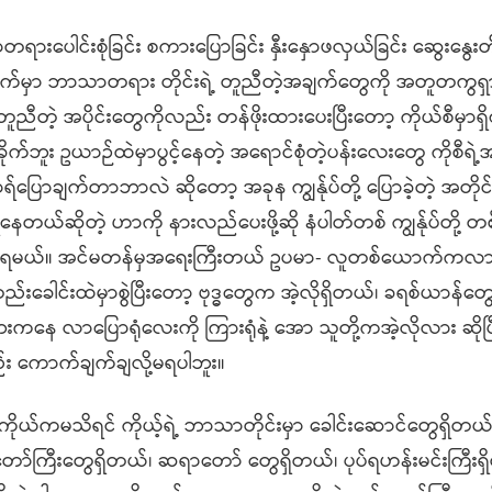
ါင်းစုံခြင်း စကားပြောခြင်း နှီးနှောဖလှယ်ခြင်း ဆွေးနွေးတိုင
ျက်မှာ ဘာသာတရား တိုင်းရဲ့ တူညီတဲ့အချက်တွေကို အတူတကွရှ
ညီတဲ့ အပိုင်းတွေကိုလည်း တန်ဖိုးထားပေးပြီးတော့ ကိုယ်စီမှာရှ
က်ဘူး ဥယာဉ်ထဲမှာပွင့်နေတဲ့ အရောင်စုံတဲ့ပန်းလေးတွေ ကိုစီရဲ
ာရ်ပြောချက်တာဘာလဲ ဆိုတော့ အခုန ကျွန်ုပ်တို့ ပြောခဲ့တဲ့ အတိုင
ရှိနေတယ်ဆိုတဲ့ ဟာကို နားလည်ပေးဖို့ဆို နံပါတ်တစ် ကျွန်ုပ်တို့
လာရမယ်။ အင်မတန်မှအရေးကြီးတယ် ဥပမာ- လူတစ်ယောက်ကလာပြီး
တည်းခေါင်းထဲမှာစွဲပြီးတော့ ဗုဒ္ဓတွေက အဲ့လိုရှိတယ်၊ ခရစ်ယာန်တွ
ကနေ လာပြောရုံလေးကို ကြားရုံနဲ့ အော သူတို့ကအဲ့လိုလား ဆိုပြီး
ါတည်း ကောက်ချက်ချလို့မရပါဘူး။
ကိုယ်ကမသိရင် ကိုယ့်ရဲ့ ဘာသာတိုင်းမှာ ခေါင်းဆောင်တွေရှိတယ
်ကြီးတွေရှိတယ်၊ ဆရာတော် တွေရှိတယ်၊ ပုပ်ရဟန်းမင်းကြီးရ