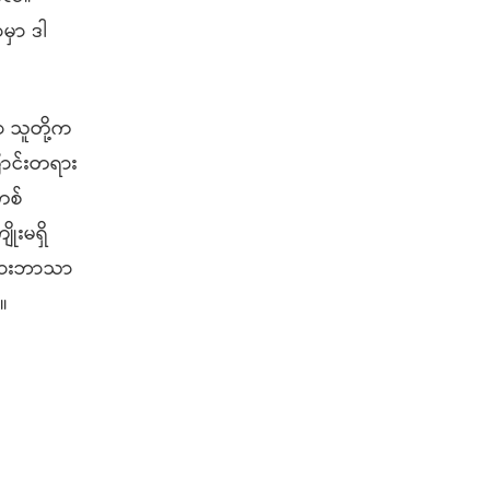
မှာ ဒါ
ာ သူတို့က
ြောင်းတရား
တစ်
ုးမရှိ
ခြားဘာသာ
်။