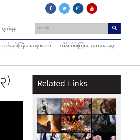
သွယ်ရန်
ပ်ရဟန်းမင်းကြီးဒေသနာတော်
ထိန်းသိမ်းကြစေသဘာဝအမွေ
(၃)
Related Links