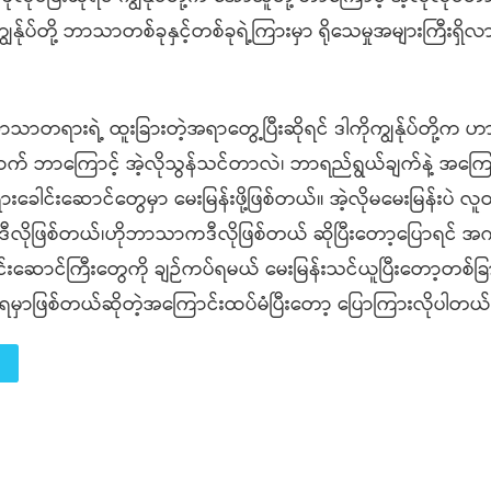
်ုပ်တို့ ဘာသာတစ်ခုနှင့်တစ်ခုရဲ့ကြားမှာ ရိုသေမှုအများကြီးရှိလာ
ာတရားရဲ့ ထူးခြားတဲ့အရာတွေ့ပြီးဆိုရင် ဒါကိုကျွန်ုပ်တို့က ဟ
ဆိုတာထက် ဘာကြောင့် အဲ့လိုသွန်သင်တာလဲ၊ ဘာရည်ရွယ်ချက်နဲ့ အက
ေါင်းဆောင်တွေမှာ မေးမြန်းဖို့ဖြစ်တယ်။ အဲ့လိုမမေးမြန်းပဲ လူ
ီလိုဖြစ်တယ်၊ဟိုဘာသာကဒီလိုဖြစ်တယ် ဆိုပြီးတော့ပြောရင် အကျိ
းဆောင်ကြီးတွေကို ချဉ်ကပ်ရမယ် မေးမြန်းသင်ယူပြီးတော့တစ်
ရမှာဖြစ်တယ်ဆိုတဲ့အကြောင်းထပ်မံပြီးတော့ ပြောကြားလိုပါတယ