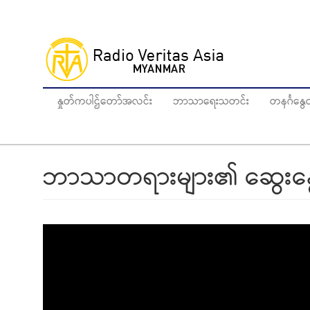
Skip
to
main
content
နှုတ်ကပါဌ်တော်အလင်း
ဘာသာရေးသတင်း
တနင်္ဂန
ဘာသာတရားများ၏ ဆွေးနွေးခြ