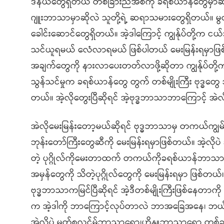
ဒီနယ်တွေရှိတယ် တစ်ခြားညီအစ်ကို ခရစ်ယာန်တွေမှာဆိ
ဂျူးဘာသာမှာဆိုလဲ သူတို့ရဲ့ ဆရာသမားတွေရှိတယ်။
ခေါင်းဆောင်တွေရှိတယ်။ အဲ့ဒါကြောင့် ကျွန်ုပ်တို့
သင်ယူရမယ် လေံလာရမယ် ဖြစ်ပါတယ် မေးမြန်းရမှာဖြစ်ပ
အချက်တွေကို နားလာပေးတတ်လာဖို့ဆိုတာ ကျွန်ုပ်တို့
သွန်သင်မှုက ခရစ်ယာန်တွေ တွက် တစ်မျိုးကြီး ဗုဒ္ဓတွ
တယ်။ အဲ့လိုတွေးပြီဆိုရင် အဲ့ဗုဒ္ဓဘာသာဘာကြောင့် အဲ
အဲလိုမေးမြန်းတော့မယ်ဆိုရင် ဗုဒ္ဓဘာသာမှ တကယ်ကျွမ်း
ဘုန်းတော်ကြီးတွေဆီကို မေးမြန်းရမှာဖြစ်တယ်။ အဲ့လိ
တဲ့ ပုဂ္ဂိုလ်ကိုမေးတာထက် တကယ်ကိုခရစ်ယာန်ဘာသာရ
အမှန်တွေကို သိတဲ့ပုဂ္ဂိုလ်တွေကို မေးမြန်းရမှာ ဖြစ
ဗုဒ္ဓဘာသာကမြင်ပြီဆိုရင် အဲ့ဒီတစ်မျိုးကြီးဖြစ်နေတာ
က အဲ့ဒါကို ဘာကြောင့်လုပ်တာလဲ ဘာအခြေအနေ၊ ဘယ်လို
အဲ့လိုပဲ မွတ်စလင်မ်ဘာသာရော၊ဟိန္ဒူဘာသာရော တစ်ခုခုလု