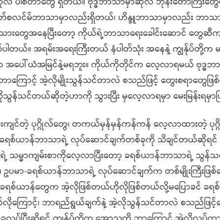
ုလဲ ပါစတာတွေ ရှိတယ်။ ဗုဒ္ဓဘာသာမှာဆိုလဲ ဘုန်းတော်ကြီးတွေ
 မွတ်စလင်မ်ဘာသာမှာလည်းရှိတယ်၊ ဟိန္ဒူဘာသာမှာလည်း ဘာသ
က ငယ်သားတွေအနေပြီးတော့ ကိုယ်ရဲ့ဘာသာရေးခေါင်းဆောင် တွေဆ
ါတယ်။ အရမ်းအရေးကြီးတယ် နံပါတ်သုံး အနေနဲ့ ကျွန်ုပ်တို့က 
က အပေါ်ယံအမြင်နဲ့မရဘူး။ ကိုယ်ကိုတိုင်က လေ့လာရမယ် ဗုဒ္ဓဘ
ေ ဘာကြောင့် အဲ့လိုမျိုးသွန်သင်တာလဲ စသည်ဖြင့် တွေးစရာတွေဖြ
လိုသွန်သင်တယ်ဆိုတဲ့ဟာကို သွားပြီး မှလေ့လာရမှာ မေးမြန်းရမှာ
ကျင်တဲ့ ပုဂ္ဂိုလ်တွေ၊ တကယ်မှန်မှန်ကန်ကန် လေ့လာထားတဲ့ ပုဂ္ဂ
ုပဲ ခရစ်ယာန်ဘာသာရဲ့ လုပ်ဆောင်ချက်တစ်ခုကို သိချင်တယ်ဆိုရင
ဲ့ သမ္မာကျမ်းစာကိုလေ့လာပြီးတော့ ခရစ်ယာန်ဘာသာရဲ့ သွန်သင
်တယ်။ ဥပမာ-ခရစ်ယာန်ဘာသာရဲ့ လုပ်ဆောင်ချက်က တစ်မျိုးကြီးဖြစ
ကို ခရစ်ယာန်တွေက အဲ့လိုဖြစ်တယ်ဟိုလိုဖြစ်တယ်လို့မပြောခင် ခရ
ကြောင့်၊ ဘာရည်ရွယ်ချက်နဲ့ အဲ့လိုသွန်သင်တာလဲ စသည်ဖြင့်ပ
ပ်ပြီးဆိုရင် ကျွန်ုပ်တို့က အောသူတို့ ဘာကြောင့် အဲ့လိုလုပ်တ