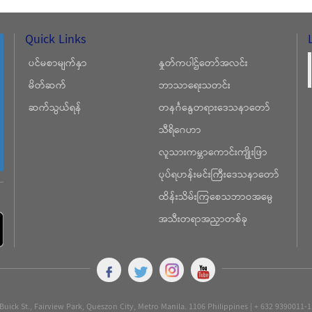
Quick Links
ပင်မစာမျက်နှာ
နှုတ်ကပါဌ်တော်အလင်း
မိတ်ဆက်
ဘာသာရေးသတင်း
ဆက်သွယ်ရန်
တနင်္ဂနွေတရားဒေသနာတော်
သီရိဂေဟာ
လူသားကမ္ဘာကောင်းကျိုးဖြာ
ပုပ်ရဟန်းမင်းကြီးဒေသနာတော်
ထိန်းသိမ်းကြစေသဘာဝအမွေ
အသီးတရာအညှာတစ်ခု
Buick St., Fairview Park, Queszon City, Metro Manila. 1106 Philippines | + 632 9390011-