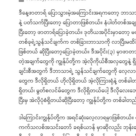
ဒီနေ့ဖာတာရ် ပြောသွားမဲ့အကြောင်းအရကတော့ ဘာသာတရားပေ
နဲ့ ပတ်သက်ပြီးတော့ ပြောတာဖြစ်တယ်။ နံပါတ်တစ်အခ
ပြီးတော့ ဖာတာရ်ပြောခဲ့တယ်။ ဒုတိယအပိုင်းမှာတော့ မတူ
တစ်ခုရဲ့သွန်သင်ချက်က တစ်ခြားဘာသာကို လာပြီးမထိခို
ဖြစ်တယ် ဆိုပြီးတော့ပြောခဲ့တယ်။ ဒီအပိုင်း(၃) မှာဖာတ
တဲ့အချက်တွေကို ကျွန်ုပ်တို့က အဲ့လိုကိုယ်စီအလှတွေနဲ့ 
ချင်းစီအတွက် ဒီဘာသာရဲ့ သွန်သင်ချက်တွေကို လေ့
တွေက ဒီလိုရှိတယ် ဟိုလိုရှိတယ် အဲ့လိုကြားရုံနဲ့ တစ်ခါ
ရှိတယ်၊ မွတ်စလင်မ်တွေက ဒီလိုရှိတယ်ပေါ့ ဒီလိုလေးဘေး
ပြီးမှ အဲလိုပုံစံရှိတယ်ဆိုပြီးတော့ ကျွန်ုပ်တို့က တစ်ခ
ဒါကြောင်းကျွန်ုပ်တို့က အရင်ဆုံးလေ့လာရမှာဖြစ်တယ်။ 
ကက်သလစ်အသင်းတော် ခရစ်ယာန် မှာဆိုလည်း ဘုန်းတော