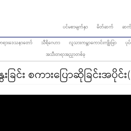
ပင်မစာမျက်နှာ
မိတ်ဆက်
ဆက်
ွေတရားဒေသနာတော်
သီရိဂေဟာ
လူသားကမ္ဘာကောင်းကျိုးဖြာ
ပု
အသီးတရာအညှာတစ်ခု
င်း စကားပြောဆိုခြင်းအပိုင်း