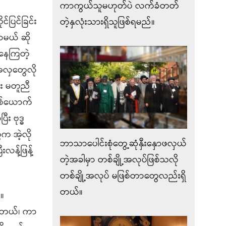
ကာကွယ်သူမဟုတ်ပဲ လက်ခံတတ်
်ပြင်ခြင်း
တဲ့နှလုံးသားရှိသူဖြစ်ရမည်။
ာမယ် ဆို
ိနေကြတဲ့
့အလှတွေလို
်း မတူညီ
 တစ်ယောက်
 ဗုဒ္ဓ
ေက အဲ့လို
ဘာသာပေါင်းစုံတွေ့ဆုံနှီးနှောဖလှယ်
လန့်ဖြန့်
တဲ့အခါမှာ တစ်ချို့အလုပ်ဖြစ်သလို
တစ်ချို့အလုပ် မဖြစ်တာတွေလည်းရှိ
တယ်။
်။
ှိတယ်၊ ကာ