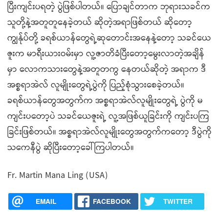
ပြီးကျင်းပရတဲ့ ပွဲဖြစ်ပါတယ်။ ပြောချင်တာက ဘုရားသခင်က
သူတို့နဲ့အတူတူနေခဲ့တယ် ဆိုတဲ့အရာဖြစ်တယ် ဆိုတော့
ကျွန်ုပ်တို့ ခရစ်ယာန်တွေရဲ့ဆုတောင်းအနေနဲ့တော့ သခင်ယေ
ဇူးက မာရီးယားဝမ်းမှာ လူ့ဇာတိခံပြီးတော့မွေးလာတဲ့အချိန်
မှာ လောကသားတွေနဲ့အတူတကွ နေတယ်ဆိုတဲ့ အရာက ဒီ
အစ္စရာအဲလ် လူမျိုးတွေရဲ့ပွဲကို ပြည့်စုံသွားစေခဲ့တယ်။
ခရစ်ယာန်တွေအတွက်က အစ္စရာအဲလ်လူမျိုးတွေရဲ့ ပွဲကို မ
ကျင်းပတော့ပဲ သခင်ယေဇူးရဲ့ လူ့အဖြစ်ယူခြင်းကို ကျင်းပကြ
ခြင်းဖြစ်တယ်။ အစ္စရာအဲလ်လူမျိုးတွေအတွက်ကတော့ ဒီပွဲကို
သကေနီပွဲ ဆိုပြီးတော့ခေါ်ကြပါတယ်။
Fr. Martin Mana Ling (USA)
EMAIL
FACEBOOK
TWITTER