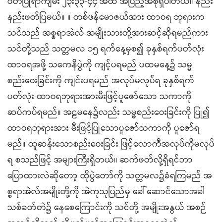
ဝတ်ပြုရာကျမ်း ၂၃း၃၃-၄၄ အထိ အပြည့်အစုံရှိပါတယ်။ နည်း
နည်းဖတ်ပြမယ်။ ။ တစ်ဖန်မောဇယ်အား ထာဝရ ဘုရားက
သင်သည် အစ္စရာအဲလ် အမျိုးသားတို့အားဆင့်ဆိုရမည်ကား
သင်တို့သည် သတ္တမလ ၁၅ ရက်နေ့မှစ၍ ခုနှစ်ရက်ပတ်လုံး
ထာဝရအဖို့ သကေနီပွဲကို ကျင့်ပရမည် ပထမနေ့၌ သမ္မ
စည်းဝေးခြင်းကို ကျင်းပရမည် အလုပ်မလုပ်ရ ခုနှစ်ရက်
ပတ်လုံး ထာဝရဘုရားအားမီးဖြင့်ပူဇော်သော သကာကို
ဆပ်ကပ်ရမည်။ အဠမနေ၌လည်း သမ္မစည်းဝေးခြင်းကို ပြု၍
ထာဝရဘုရားအား မီးဖြင့်ပြုသောပူဇော်သကာကို ပူဇော်ရ
မည်။ ထူဆန်းသောစည်းဝေးခြင်း ဖြင့်လောကီအလုပ်ကိုမလုပ်
ရ စသည်ဖြင့် အများကြီးရှိတယ်။ ဆက်ဖတ်လို့ရှိရင်ဘာ
ပြောထားလဲဆိုတော့ ထိုပွဲတော်ကို သတ္တမလ၌ခံရကြမည် အ
စ္စရာအဲလ်အမျိုးတို့ကို အဲကုသုပြည်မှ ခေါ်ဆောင်သောအခါ
သစ်ခတ်တဲ၌ နေစေကြောင်းကို သင်တို့ အမျိုးအနွယ် အစဉ်