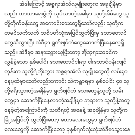
အဲဒါကြောင့် အစ္စရာအဲလ်လူမျိုးတွေက အခုချိန်မှာ
လည်း ဘာသာရေးပွဲကို လုပ်လာတဲ့အခါမှာ သူတို့အိမ်တွေ သူ
တို့တိုက်ခန်းတွေ အကောင်းစားတွေရှိသော်လည်း သူတို့က
တမင်သက်သက် တစ်ပတ်လုံးအပြင်ထွက်ပြီးမှ တောတောင်
တွေဆီသွားပြီး အဲဒီမှာ ရွက်ဖျင်တဲတွေဆောက်ပြီးနေလေ့ရှိ
သည်။ အဲဒီမှာ အနားသွားယူပြီးတော့ အိုဘုရားသခင်က
လွန်ခဲ့သော နှစ်ပေါင်း လေးထောင်ငါးရာ ငါးထောင်ဝန်းကျင်
တုန်းက သူတို့ရဲ့ဘိုးဘွား အစ္စရာအဲလ် လူမျိုးတွေကို လမ်းမှာ
နေပူထဲမှာသော်လည်းကောင်း သဲကန္တာရမှာ နှစ်ပေါင်း ၄ဝ သူ
တို့ခရီးသွားတဲ့အချိန်မှာ ရွက်ဖျင်တဲ လေးတွေနဲ့သူတို့ လမ်း
တွေမှာ ဆောက်ပြီးနေလာတဲ့အချိန်မှာ ဘုရားက သူတို့နဲ့အတူ
နေခဲ့တဲ့အကြောင်းကို သတိရတဲ့ အနေနဲ့ အခုချိန်မှာ သူတို့က
မြို့အပြင်ကို ထွက်ပြီးတော့ တောလေးတွေမှာ ရွက်ဖျင်တဲ
လေးတွေကို ဆောက်ပြီးတော့ ခုနှစ်ရက်လုံးလုံးအဲဒီမှာသွားနေ