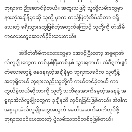
ဘုရားက ဉီးဆောင်ခဲ့တယ်။ အထူးသဖြင့် သူတို့လမ်းတွေမှာ
နားတဲ့အချိန်မှာဆို သူတို့ မှာက တည်မြဲတဲ့အိမ်ဆိုတာ မရှိ
သေးတဲ့ ခရီးသွားတွေဖြစ်တဲ့အတွက်ကြောင့် သူတို့ကို တဲအိမ်
ကလေးတွေဆောက်ခိုင်းထားတယ်။
အဲဒီတဲအိမ်ကလေးတွေမှာ အောင့်ပြီးတော့ အစ္စရာအဲ
လ်လူမျိုးတွေက တစ်နှစ်ပြီးတစ်နှစ် သွားရတယ်။ အဲဒီရွက်ဖျင်
တဲလေးတွေနဲ့ နေနေရတဲ့အချိန်မှာ ဘုရားသခင်က သူတို့နဲ့
အတူရှိတယ် ဘုရားလည်းသူတို့ကို ကယ်တင်ခဲ့တယ် ကာ
ကွယ်ခဲ့တယ်ဆိုတာကို သူတို့ သတိရအောက်မေ့တဲ့အနေနဲ့ အ
စ္စရာအဲလ်လူမျိုးတွေက ခုချိနထိ လုပ်ရခြင်းဖြစ်တယ်။ အဲဒါက
အစ္စရာအဲလ်လူမျိုးတွေအတွက် ခေတ်အဆက်ဆက်လုပ်ဖို့
ဘုရားသခင်ပေးထားတဲ့ ပွဲလမ်းသဘင်တစ်ခုဖြစ်တယ်။