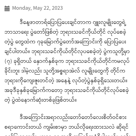
Monday, May 22, 2023
ဒီနေ့ဖာတာရ်ပြောပြပေးချင်တာက ဂျူးလူမျိုးတွေရဲ့
ဘာသာရေး ပွဲတော်ဖြစ်တဲ့ ဘုရားသခင်ကိုယ်တိုင် လုပ်စေခဲ့
တဲ့ပွဲ တွေထဲက ၇ခုမြောက်ပွဲတော်အကြောင်းကို ပြောပြပေး
ချင်ပါတယ်။ ဘုရားသခင်ကိုယ်တိုင်လုပစေခဲ့တဲ့ ပွဲကသူတို့မှာ
(၇) ခုရှိတယ် နှောက်နှစ်ခုက ဘုရားသခင်ကိုယ်တိုင်ကမလုပ်
ခိုင်းဘူး ဒါမဲ့လည်း သူတို့အစ္စရာအဲလ် လူမျိုးတွေကို တိုင်က
ဘုရားကိုကျေးဇူးတင်တဲ့ အနေနဲ့ လုပ်တဲ့ပွဲနှစ်ခုရှိသေးတယ်။
အခုဒီခုနှစ်ခုမြောက်ကတော့ ဘုရားသခင်ကိုယ်တိုင်လုပ်စေခဲ့
တဲ့ ပွဲထဲ‌နောက်ဆုံးတစ်ခုဖြစ်တယ်။
ဒီအကြောင်းအရာလည်းတော်တော်လေးစိတ်ဝင်စား
စရာကောင်းတယ် ကျမ်းစာမှာ ဘယ်လိုရေးထားသလဲ ဆိုရင်