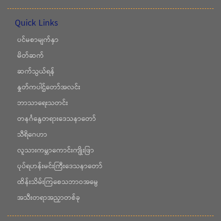
Quick Links
ပင်မစာမျက်နှာ
မိတ်ဆက်
ဆက်သွယ်ရန်
နှုတ်ကပါဌ်တော်အလင်း
ဘာသာရေးသတင်း
တနင်္ဂနွေတရားဒေသနာတော်
သီရိဂေဟာ
လူသားကမ္ဘာကောင်းကျိုးဖြာ
ပုပ်ရဟန်းမင်းကြီးဒေသနာတော်
ထိန်းသိမ်းကြစေသဘာဝအမွေ
အသီးတရာအညှာတစ်ခု