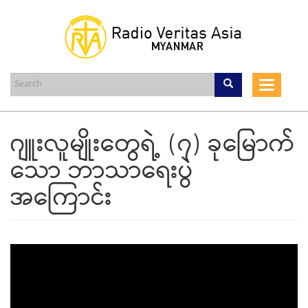
Skip
to
main
content
Toggle
navigat
ဂျူးလူမျိုးတွေရဲ့ (၇) ခုမြောက်
သော ဘာသာရေးပွဲ
အကြောင်း