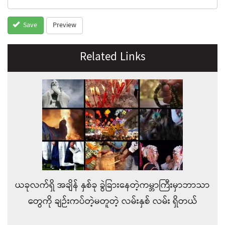
Preview
Save
Related Links
ယခုလက်ရှိ အချိန် နှစ်ခု ခွဲခြားနေတဲ့ကမ္ဘာကြီးမှာဘာသာ
တွေကို ချဉ်းကပ်တဲ့မတူတဲ့ လမ်းနှစ် လမ်း ရှိတယ်