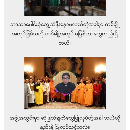
ဘာသာပေါင်းစုံတွေ့ဆုံနှီးနှောဖလှယ်တဲ့အခါမှာ တစ်ချို့
အလုပ်ဖြစ်သလို တစ်ချို့အလုပ် မဖြစ်တာတွေလည်းရှိ
တယ်။
အဖွဲ့အတွင်းမှာ ဆုံဖြတ်ချက်တွေပြုလုပ်တဲ့အခါ ဘယ်လို
နည်းနဲ့ ပြုလုပ်သင့်သလဲ။