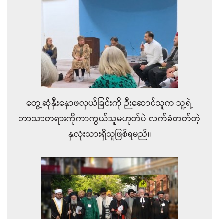
တွေ့ဆုံနှီးနှောဖလှယ်ခြင်းကို ဉီးဆောင်သူက သူ့ရဲ့
ဘာသာတရားကိုကာကွယ်သူမဟုတ်ပဲ လက်ခံတတ်တဲ့
နှလုံးသားရှိသူဖြစ်ရမည်။