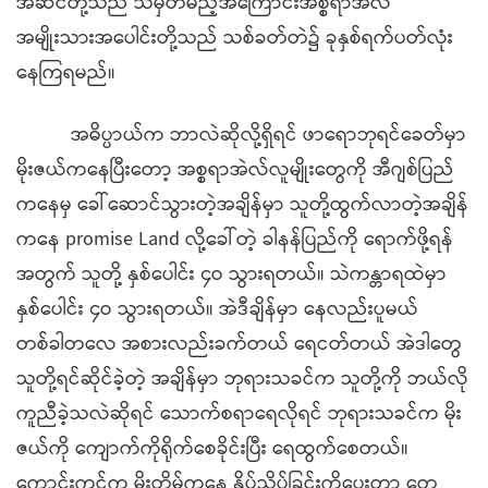
အဆင်တို့သည် သိမှတ်မည့်အကြောင်းအစ္စရာအဲလ်
အမျိုးသားအပေါင်းတို့သည် သစ်ခတ်တဲ၌ ခုနှစ်ရက်ပတ်လုံး
နေကြရမည်။
အဓိပ္ပာယ်က ဘာလဲဆိုလို့ရှိရင် ဖာရောဘုရင်ခေတ်မှာ
မိုးဇယ်ကနေပြီးတော့ အစ္စရာအဲလ်လူမျိုးတွေကို အီဂျစ်ပြည်
ကနေမှ ခေါ်ဆောင်သွားတဲ့အချိန်မှာ သူတို့ထွက်လာတဲ့အချိန်
ကနေ promise Land လို့ခေါ်တဲ့ ခါနန်ပြည်ကို ရောက်ဖို့ရန်
အတွက် သူတို့ နှစ်ပေါင်း ၄ဝ သွားရတယ်။ သဲကန္တာရထဲမှာ
နှစ်ပေါင်း ၄ဝ သွားရတယ်။ အဲဒီချိန်မှာ နေလည်းပူမယ်
တစ်ခါတလေ အစားလည်းခက်တယ် ရေငတ်တယ် အဲဒါတွေ
သူတို့ရင်ဆိုင်ခဲ့တဲ့ အချိန်မှာ ဘုရားသခင်က သူတို့ကို ဘယ်လို
ကူညီခဲ့သလဲဆိုရင် သောက်စရာရေလိုရင် ဘုရားသခင်က မိုး
ဇယ်ကို ကျောက်ကိုရိုက်စေခိုင်းပြီး ရေထွက်စေတယ်။
ကောင်းကင်က မိုးတိမ်ကနေ နှိပ်သိပ်ခြင်းကိုပေးတာ တွေ