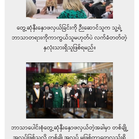
တွေ့ဆုံနှီးနှောဖလှယ်ခြင်းကို ဉီးဆောင်သူက သူ့ရဲ့
ဘာသာတရားကိုကာကွယ်သူမဟုတ်ပဲ လက်ခံတတ်တဲ့
နှလုံးသားရှိသူဖြစ်ရမည်။
ဘာသာပေါင်းစုံတွေ့ဆုံနှီးနှောဖလှယ်တဲ့အခါမှာ တစ်ချို့
အလုပ်ဖြစ်သလို တစ်ချို့အလုပ် မဖြစ်တာတွေလည်းရှိ