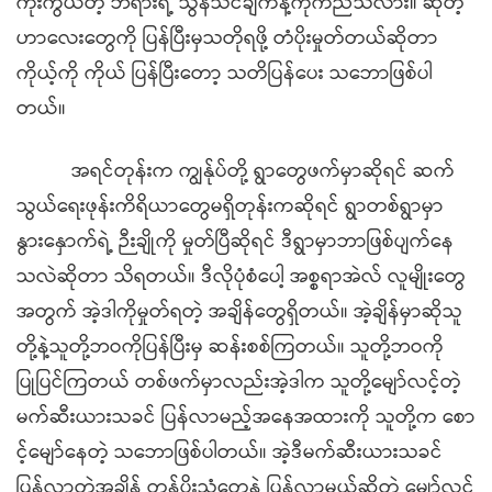
ကိုးကွယ်တဲ့ ဘရားရဲ့ သွန်သင်ချက်နဲ့ကိုက်ညီသလား။ ဆိုတဲ့
ဟာလေးတွေကို ပြန်ပြီးမှသတိုရဖို့ တံပိုးမှုတ်တယ်ဆိုတာ
ကိုယ့်ကို ကိုယ် ပြန်ပြီးတော့ သတိပြန်ပေး သဘောဖြစ်ပါ
တယ်။
အရင်တုန်းက ကျွန်ုပ်တို့ ရွာတွေဖက်မှာဆိုရင် ဆက်
သွယ်ရေးဖုန်းကိရိယာတွေမရှိတုန်းကဆိုရင် ရွာတစ်ရွာမှာ
နွားနှောက်ရဲ့ ဉီးချိုကို မှုတ်ပြီဆိုရင် ဒီရွာမှာဘာဖြစ်ပျက်နေ
သလဲဆိုတာ သိရတယ်။ ဒီလိုပုံစံပေါ့ အစ္စရာအဲလ် လူမျိုးတွေ
အတွက် အဲ့ဒါကိုမှုတ်ရတဲ့ အချိန်တွေရှိတယ်။ အဲ့ချိန်မှာဆိုသူ
တို့နဲ့သူတို့ဘဝကိုပြန်ပြီးမှ ဆန်းစစ်ကြတယ်။ သူတို့ဘဝကို
ပြုပြင်ကြတယ် တစ်ဖက်မှာလည်းအဲ့ဒါက သူတို့မျော်လင့်တဲ့
မက်ဆီးယားသခင် ပြန်လာမည့်အနေအထားကို သူတို့က စော
င့်မျော်နေတဲ့ သဘောဖြစ်ပါတယ်။ အဲ့ဒီမက်ဆီးယားသခင်
ပြန်လာတဲ့အချိန် တန်ပိုးသံတွေနဲ့ ပြန်လာမယ်ဆိုတဲ့ မျော်လင့်