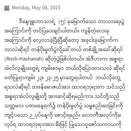
Monday, May 08, 2023
ဒီနေ့ဂျူးဘာသာရဲ့ (၅) ခုမြောက်သော ဘာသာရေးပွဲ
အကြောင်းကို တင်ပြပေးချင်းပါတယ်။ ကျန်တဲ့လေးခု
အကြောင်းကို လေ့လာခဲ့ပြီးပြီဆိုတော့ အခုငါးခုမြောက်က
ဘာလဲဆိုရင် တန်ပိုးမှုတ်ပွဲလို့ခေါ်တယ် တစ်ချို့အခေါ်ဆိုရင်
(Rosh-Hashanah) ဆိုတဲ့ပွဲဖြစ်ပါတယ်။ အဲဒီဟာက အစ္စရာ
အဲလ်လူမျိုးတွေရဲ့ ကျမ်းစာမှာ ဘယ်လိုပြောထားသလဲ ဆိုရင်
ဝတ်ပြုရာကျမ်း ၂၃း ၂၃-၂၅ မှာတွေရပါတယ် ဘယ်လိုတွေ့
ရသလဲဆိုရင် တဖန်မောဇယ်အား ထာဝရဘုရားက သင်သည်
အစ္စရာအဲလ်လူမျိုးတို့ အားဆင့်ဆိုရမည်ကား သင်တို့သည်
သတ္တမလ ပထမနေ့ရက်၌ တန်ပိုးမှုတ်ပွဲ သမ္မစည်းဝေခြင်းကို
ကျင့်ပသော ဉပုပ်နေ့ကို စောင့်ရမည်။ လောကီအလုပ်ကိုမ
လုပ်ရ ထာဝရဘုရားအား မီးဖြင့် ပြုသောပူဇော်သကာယကို