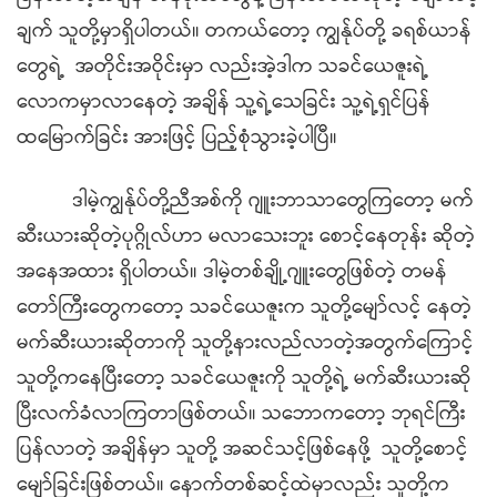
ချက် သူတို့မှာရှိပါတယ်။ တကယ်တော့ ကျွန်ုပ်တို့ ခရစ်ယာန်
တွေရဲ့ အတိုင်းအဝိုင်းမှာ လည်းအဲ့ဒါက သခင်ယေဇူးရဲ့
လောကမှာလာနေတဲ့ အချိန် သူ့ရဲ့သေခြင်း သူ့ရဲ့ရှင်ပြန်
ထမြောက်ခြင်း အားဖြင့် ပြည့်စုံသွားခဲ့ပါပြီ။
ဒါမဲ့ကျွန်ုပ်တို့ညီအစ်ကို ဂျူးဘာသာတွေကြတော့ မက်
ဆီးယားဆိုတဲ့ပုဂ္ဂိုလ်ဟာ မလာသေးဘူး စောင့်နေတုန်း ဆိုတဲ့
အနေအထား ရှိပါတယ်။ ဒါမဲ့တစ်ချို့ဂျူးတွေဖြစ်တဲ့ တမန်
တော်ကြီးတွေကတော့ သခင်ယေဇူးက သူတို့မျော်လင့် နေတဲ့
မက်ဆီးယားဆိုတာကို သူတို့နားလည်လာတဲ့အတွက်ကြောင့်
သူတို့ကနေပြီးတော့ သခင်ယေဇူးကို သူတို့ရဲ့ မက်ဆီးယားဆို
ပြီးလက်ခံလာကြတာဖြစ်တယ်။ သဘောကတော့ ဘုရင်ကြီး
ပြန်လာတဲ့ အချိန်မှာ သူတို့ အဆင်သင့်ဖြစ်နေဖို့ သူတို့စောင့်
မျော်ခြင်းဖြစ်တယ်။ နောက်တစ်ဆင့်ထဲမှာလည်း သူတို့က