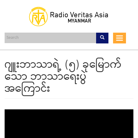
Skip
to
main
content
Toggle
navigat
ဂျူးဘာသာရဲ့ (၅) ခုမြောက်
သော ဘာသာရေးပွဲ
အကြောင်း