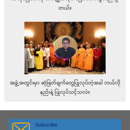
တယ်။
အဖွဲ့အတွင်းမှာ ဆုံဖြတ်ချက်တွေပြုလုပ်တဲ့အခါ ဘယ်လို
နည်းနဲ့ ပြုလုပ်သင့်သလဲ။
Subscribe