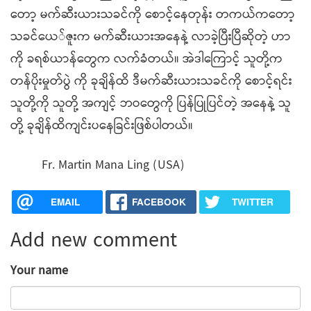
တော့ မက်ဆီးယားသခင်ကို စောင့်နေတုန်း တကယ်ကတော့
သခင်ယေ်ဇူးက မက်ဆီးယားအ‌နေနဲ့ လာခဲ့ပြီးပြီဆိုတဲ့ ဟာ
ကို ခရစ်ယာန်တွေက လက်ခံတယ်။ အဲဒါကြောင့် သူတို့က
တန်ပိုးမှုတ်ပွဲ ကို ခုချိန်ထိ ဒီမက်ဆီးယားသခင်ကို စောင့်ရင်း
သူတို့ကို သူတို့ အကျင့် ဘဝတွေကို ပြန်ပြုပြင်တဲ့ အနေနဲ့ သူ
တို့ ခုချိန်ထိကျင်းပနေခြင်းဖြစ်ပါတယ်။
Fr. Martin Mana Ling (USA)
EMAIL
FACEBOOK
TWITTER
Add new comment
Your name