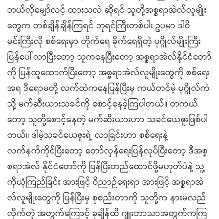
ဘယ်လိုမျော်လင့် ထားသလဲ ဆိုရင် သူတို့အစ္စရာအဲလ်လူမျိုး
တွေက တစ်ချိန်ချိန်ကြရင် ဘုရင်ကြီးတစ်ပါး ဥပမာ ဒါဝိ
မင်းကြီးလို စစ်ရေးမှာ တိုက်ရေ ခိုက်ရေရှိတဲ့ ပုဂ္ဂိုလ်မျိုးကြီး
ပြန်ပေါ်လာပြီးတော့ သူကနေပြီးတော့ အစ္စရာအဲလ်နိုင်ငံတော်
ကို ပြန်ထူထောက်ပြီးတော့ အစ္စရာအဲလ်လူမျိုးတွေကို စစ်ရေး
အရ ဒီရောမတို့ လက်ထဲကနေပြန်ပြီးမှ ကယ်တင်မဲ့ ပုဂ္ဂိုလ်ကဲ
သို့ မက်ဆီးယားသခင်ကို စောင့်နေခဲ့ကြပါတယ်။ တကယ်
တော့ သူတို့စောင့်နေတဲ့ မက်ဆီးယားဟာ သခင်ယေဇူးဖြစ်ပါ
တယ်။ ဒါမဲ့သခင်ယေဇူးရဲ့ လာခြင်းဟာ စစ်ရေးနဲ့
လက်နက်ကိုင်ပြီးတော့ တော်လှန်ရေးပြန်လုပ်ပြီးတော့ ဒီအစ္
စရာအဲလ် နိုင်ငံတော်ကို ပြန်ပြီးတည်ထောင်ဖို့မဟုတ်ပဲနဲ့ သူ့
ကိုယုံကြည်ခြင်း အားဖြင့် ဝိညာဉ်ရေးရာ အားဖြင့် အစ္စရာအဲ
လ်လူမျိုးတွေကို ပြန်ပြီးမှ စုစည်းတာကို သူတို့က နားမလည်
လိုက်တဲ့ အတွက်ကြောင့် ခုချိန်ထိ ဂျူးဘာသာအတွက်ကကြ