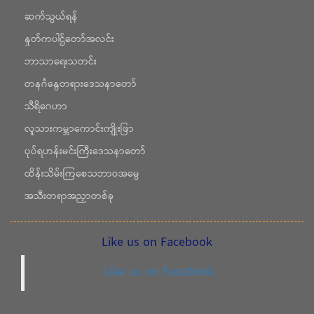
ဆက်သွယ်ရန်
နှုတ်ကပါဌ်တော်အလင်း
ဘာသာရေးသတင်း
တနင်္ဂနွေတရားဒေသနာတော်
သီရိဂေဟာ
လူသားကမ္ဘာကောင်းကျိုးဖြာ
ပုပ်ရဟန်းမင်းကြီးဒေသနာတော်
ထိန်းသိမ်းကြစေသဘာဝအမွေ
အသီးတရာအညှာတစ်ခု
Like us on Facebook
Like us on Facebook