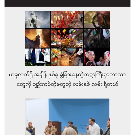
ယခုလက်ရှိ အချိန် နှစ်ခု ခွဲခြားနေတဲ့ကမ္ဘာကြီးမှာဘာသာ
တွေကို ချဉ်းကပ်တဲ့မတူတဲ့ လမ်းနှစ် လမ်း ရှိတယ်