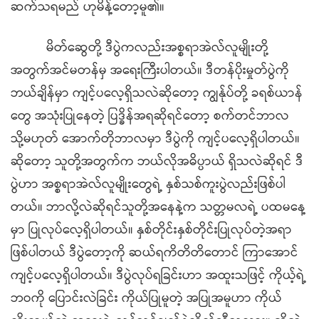
ဆက်သရမည် ဟုမိန့်တော့မူ၏။
မိတ်ဆွေတို့ ဒီပွဲကလည်းအစ္စရာအဲလ်လူမျိုးတို့
အတွက်အင်မတန်မှ အရေးကြီးပါတယ်။ ဒီတန်ပိုးမှုတ်ပွဲကို
ဘယ်ချိန်မှာ ကျင့်ပလေ့ရှိသလဲဆိုတော့ ကျွန်ုပ်တို့ ခရစ်ယာန်
တွေ အသုံးပြုနေတဲ့ ပြဒ္ခိန်အရဆိုရင်တော့ စက်တင်ဘာလ
သို့မဟုတ် အောက်တိုဘာလမှာ ဒီပွဲကို ကျင့်ပလေ့ရှိပါတယ်။
ဆိုတော့ သူတို့အတွက်က ဘယ်လိုအဓိပ္ပာယ် ရှိသလဲဆိုရင် ဒီ
ပွဲဟာ အစ္စရာအဲလ်လူမျိုးတွေရဲ့ နှစ်သစ်ကူးပွဲလည်းဖြစ်ပါ
တယ်။ ဘာလို့လဲဆိုရင်သူတို့အနေနဲ့က သတ္တမလရဲ့ ပထမနေ့
မှာ ပြုလုပ်လေ့ရှိပါတယ်။ နှစ်တိုင်းနှစ်တိုင်းပြုလုပ်တဲ့အရာ
ဖြစ်ပါတယ် ဒီပွဲတော့ကို ဆယ်ရကိတိတိတောင် ကြာအောင်
ကျင့်ပလေ့ရှိပါတယ်။ ဒီပွဲလုပ်ရခြင်းဟာ အထူးသဖြင့် ကိုယ့်ရဲ့
ဘဝကို ပြောင်းလဲခြင်း ကိုယ်ပြုမူတဲ့ အပြုအမူဟာ ကိုယ်